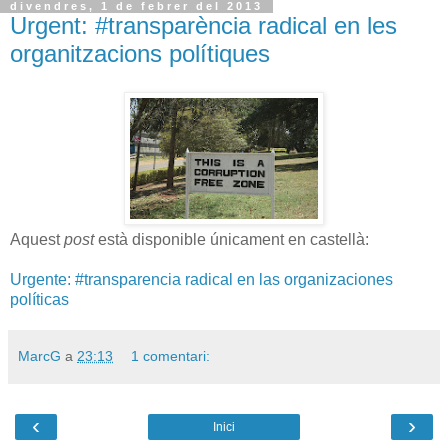
divendres, 1 de febrer del 2013
Urgent: #transparència radical en les
organitzacions polítiques
Aquest
post
està disponible únicament en castellà:
Urgente: #transparencia radical en las organizaciones
políticas
MarcG
a
23:13
1 comentari:
‹
›
Inici