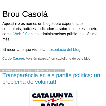
Brou Casolà
Aquest
no
és només un blog sobre experiències,
comentaris, notícies, indicadors... sobre el que es coneix
com a
Web 2.0
en les administracions públiques... és molt
més!
Et recomano que visitis la
presentació del blog
.
Caldo Casero
: Versión (parcial) en castellano de este blog.
divendres, 8 de febrer del 2013
Transparència en els partits polítics: un
problema de voluntat!