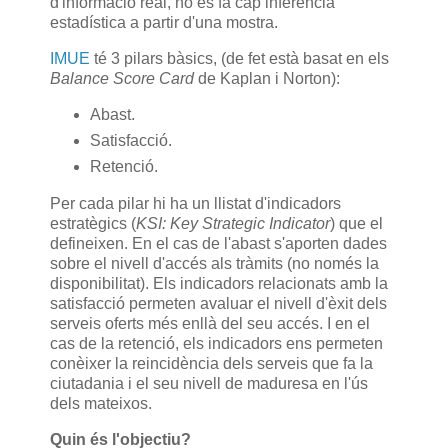
d'informació real, no es fa cap inferència
estadística a partir d'una mostra.
IMUE
té 3 pilars bàsics, (de fet està basat en els
Balance Score Card
de Kaplan i Norton):
Abast.
Satisfacció.
Retenció.
Per cada pilar hi ha un llistat d'indicadors
estratègics (
KSI: Key Strategic Indicator
) que el
defineixen. En el cas de l'abast s'aporten dades
sobre el nivell d'accés als tràmits (no només la
disponibilitat). Els indicadors relacionats amb la
satisfacció permeten avaluar el nivell d'èxit dels
serveis oferts més enllà del seu accés. I en el
cas de la retenció, els indicadors ens permeten
conèixer la reincidència dels serveis que fa la
ciutadania i el seu nivell de maduresa en l'ús
dels mateixos.
Quin és l'objectiu?