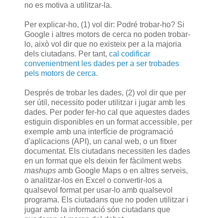
no es motiva a utilitzar-la.
Per explicar-ho, (1) vol dir: Podré trobar-ho? Si
Google i altres motors de cerca no poden trobar-
lo, això vol dir que no existeix per a la majoria
dels ciutadans. Per tant,
cal codificar
convenientment les dades per a ser trobades
pels motors de cerca
.
Després de trobar les dades, (2) vol dir que per
ser útil, necessito poder utilitzar i jugar amb les
dades. Per poder fer-ho cal que aquestes dades
estiguin disponibles en un format accessible, per
exemple amb una interfície de programació
d'aplicacions (API), un canal web, o un fitxer
documentat. Els ciutadans necessiten les dades
en un format que els deixin fer fàcilment webs
mashups
amb Google Maps o en altres serveis,
o analitzar-los en Excel o convertir-los a
qualsevol format per usar-lo amb qualsevol
programa. Els ciutadans que no poden utilitzar i
jugar amb la informació són ciutadans que