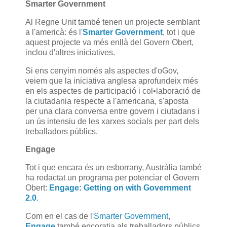
Smarter Government
Al Regne Unit també tenen un projecte semblant
a l'americà: és l'
Smarter Government
, tot i que
aquest projecte va més enllà del Govern Obert,
inclou d'altres iniciatives.
Si ens cenyim només als aspectes d'oGov,
veiem que la iniciativa anglesa aprofundeix més
en els aspectes de participació i col•laboració de
la ciutadania respecte a l'americana, s'aposta
per una clara conversa entre govern i ciutadans i
un ús intensiu de les xarxes socials per part dels
treballadors públics.
Engage
Tot i que encara és un esborrany, Austràlia també
ha redactat un programa per potenciar el Govern
Obert:
Engage: Getting on with Government
2.0
.
Com en el cas de l'
Smarter Government
,
Engage
també encoratja als treballadors públics