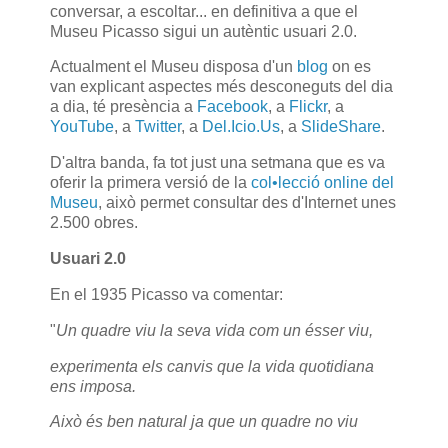
conversar, a escoltar... en definitiva a que el
Museu Picasso sigui un autèntic usuari 2.0.
Actualment el Museu disposa d'un
blog
on es
van explicant aspectes més desconeguts del dia
a dia, té presència a
Facebook
, a
Flickr
, a
YouTube
, a
Twitter
, a
Del.Icio.Us
, a
SlideShare
.
D'altra banda, fa tot just una setmana que es va
oferir la primera versió de la
col•lecció online del
Museu
, això permet consultar des d'Internet unes
2.500 obres.
Usuari 2.0
En el 1935 Picasso va comentar:
"
Un quadre viu la seva vida com un ésser viu,
experimenta els canvis que la vida quotidiana
ens imposa.
Això és ben natural ja que un quadre no viu