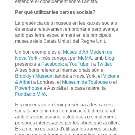
estendre el coneixement sobre l'artista.
Per què utilitzar les xarxes socials?
La presència dels museus en les xarxes socials
és encara relativament embrionària però avança
amb pas ferm, especialment en els principals
museus dels Estats Units i del Regne Unit.
Un bon exemple és el
Museu d'Art Modern de
Nova York
- més conegut per
MoMA
, amb
blog
;
presència a
Facebook
; a
YouTube
; i a
Twitter
.
Altres bons referents internacionals són el
Brooklyn Museum
també a Nova York, el
Victoria
& Albert
a Londres, el
Museum de Toulouse
o el
Powerhouse
a Austràlia i, a casa nostra, la
Fundació Miró
.
Els museus volen tenir presència a les xarxes
socials per tenir una comunicació bidireccional
amb els seus usuaris, estudiosos o simplement
persones interessades per les obres que acullen.
És a dir, no es tracta d'utilitzar les xarxes socials
com un mer instrument de màrqueting, el que es