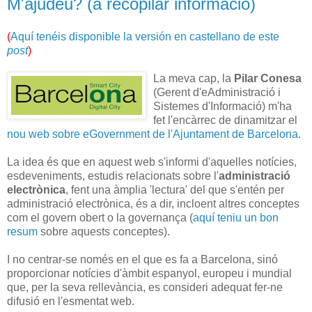
M'ajudeu? (a recopilar informació)
(
Aquí tenéis disponible la versión en castellano de este
post
)
La meva cap, la
Pilar Conesa
(Gerent d'eAdministració i
Sistemes d'Informació) m'ha
fet l'encàrrec de dinamitzar el
nou web sobre eGovernment de l'Ajuntament de Barcelona
.
La idea és que en aquest web s'informi d'aquelles notícies,
esdeveniments, estudis relacionats sobre l'
administració
electrònica
, fent una àmplia 'lectura' del que s'entén per
administració electrònica, és a dir, incloent altres conceptes
com el govern obert o la governança (
aquí teniu un bon
resum
sobre aquests conceptes).
I no centrar-se només en el que es fa a Barcelona, sinó
proporcionar notícies d'àmbit espanyol, europeu i mundial
que, per la seva rellevància, es consideri adequat fer-ne
difusió en l'esmentat web.