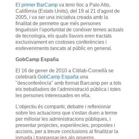
El
primer BarCamp
va tenir lloc a Palo Alto,
Califòrnia (Estats Units), del 19 al 21 d'agost de
2005, i va ser una iniciativa creada amb la
finalitat de permetre que més persones
tinguéssin l'oportunitat de conèixer temes actuals
de tecnologia, els quals llavors eren tractats
exclusivament en costoses conferències i
esdeveniments tancats al públic en general.
GobCamp España
El 16 de gener de 2010 a Citilab-Cornellà se
celebrarà
GobCamp España
una
"desconferència" amb format Barcamp per a tots
els treballadors de l'administració pública i totes
les persones interessades en ella.
L'objectiu és compartir, debatre i reflexionar
sobre les actuacions que s'estan duen a terme
per millorar les administracions públiques, i
presentar projectes, experiències, propostes i
accions, per a treure conclusions al finalitzar la
jornada i traspassar-les als governs.