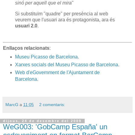
sinó per aquell que el mira
"
Si substituïm "quadre" per presència al web
veurem que l'usuari ara és protagonista, ara és
usuari 2.0
.
Enllaços relacionats
:
Museu Picasso de Barcelona
.
Xarxes socials del Museu Picasso de Barcelona
.
Web d'eGovernment de l'Ajuntament de
Barcelona
.
MarcG
a
11:05
2 comentaris:
dijous, 24 de desembre del 2009
WeG003: 'GobCamp España' un