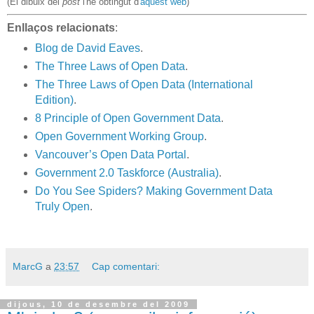
(El dibuix del
post
l'he obtingut d'
aquest web
)
Enllaços relacionats
:
Blog de David Eaves
.
The Three Laws of Open Data
.
The Three Laws of Open Data
(International
Edition)
.
8 Principle of Open Government Data
.
Open Government Working Group
.
Vancouver’s Open Data Portal
.
Government 2.0 Taskforce (Australia)
.
Do You See Spiders? Making Government Data
Truly Open
.
MarcG
a
23:57
Cap comentari:
dijous, 10 de desembre del 2009