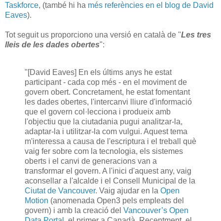
Taskforce
, (també hi ha
més referències en el blog de David
Eaves
).
Tot seguit us proporciono una versió en català de "
Les tres
lleis de les dades obertes
":
"[David Eaves] En els últims anys he estat
participant - cada cop més - en el moviment de
govern obert. Concretament, he estat fomentant
les dades obertes, l'intercanvi lliure d'informació
que el govern col·lecciona i produeix amb
l'objectiu que la ciutadania pugui analitzar-la,
adaptar-la i utilitzar-la com vulgui. Aquest tema
m'interessa a causa de l'escriptura i el treball què
vaig fer sobre com la tecnologia, els sistemes
oberts i el canvi de generacions van a
transformar el govern. A l'inici d'aquest any, vaig
aconsellar a l'alcalde i el Consell Municipal de la
Ciutat de Vancouver
. Vaig ajudar en la
Open
Motion
(anomenada Open3 pels empleats del
govern) i amb la creació del
Vancouver’s Open
Data Portal
, el primer a Canadà. Recentment, el