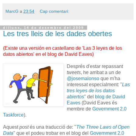
MarcG
a
23:54
Cap comentari:
dilluns, 14 de desembre del 2009
Les tres lleis de les dades obertes
(
Existe una versión en castellano de 'Las 3 leyes de los
datos abiertos' en el blog de David Eaves
)
Després d'estar repassant
tweets
, he arribat a un de
@josemalonso
que m'ha
interessat especialment: "
Las
tres leyes de los datos
abiertos
" del
blog de David
Eaves
(David Eaves és
membre de
Government 2.0
Taskforce
).
Aquest
post
és una traducció de: "
The Three Laws of Open
Data
" que el podeu trobar en el blog del
Government 2.0