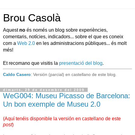
Brou Casolà
Aquest
no
és només un blog sobre experiències,
comentaris, notícies, indicadors... sobre el que es coneix
com a
Web 2.0
en les administracions públiques... és molt
més!
Et recomano que visitis la
presentació del blog
.
Caldo Casero
: Versión (parcial) en castellano de este blog.
dimarts, 29 de desembre del 2009
WeG004: Museu Picasso de Barcelona:
Un bon exemple de Museu 2.0
(
Aquí tenéis disponible la versión en castellano de este
post
)