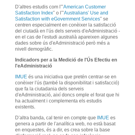
D'altres estudis com l'"
American Customer
Satisfaction Index
" o l'"
Australians' Use and
Satisfaction with eGovernment Services
" se
centren especialment en conèixer la satisfacció
del ciutadà en l'ús dels serveis d'eAdministració -
en el cas de l'estudi australià apareixen algunes
dades sobre ús d'eAdministració però més a
nivell demogràfic.
Indicadors per a la Medició de l'Ús Efectiu en
l'eAdministració
IMUE
és una iniciativa que pretén centrar-se en
conèixer l'ús (també la disponibilitat i satisfacció)
que fa la ciutadania dels serveis
d'eAdministració, així doncs omple el forat que hi
ha actualment i complementa els estudis
existents.
D'altra banda, cal tenir en compte que
IMUE
es
genera a partir de l'analítica web, no està basat
en enquestes, és a dir, es crea sobre la base