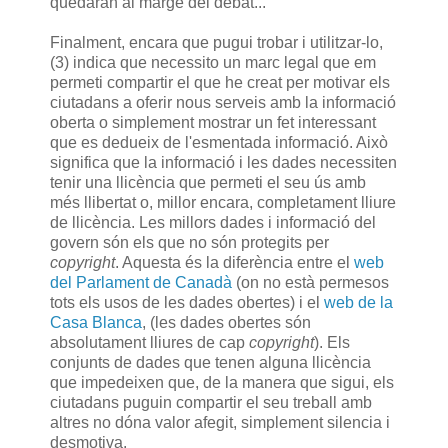
quedaran al marge del debat...
Finalment, encara que pugui trobar i utilitzar-lo,
(3) indica que necessito un marc legal que em
permeti compartir el que he creat per motivar els
ciutadans a oferir nous serveis amb la informació
oberta o simplement mostrar un fet interessant
que es dedueix de l'esmentada informació. Això
significa que la informació i les dades necessiten
tenir una llicència que permeti el seu ús amb
més llibertat o, millor encara, completament lliure
de llicència. Les millors dades i informació del
govern són els que no són protegits per
copyright
. Aquesta és la diferència entre el
web
del Parlament de Canadà
(on no està permesos
tots els usos de les dades obertes) i el
web de la
Casa Blanca
, (les dades obertes són
absolutament lliures de cap
copyright
). Els
conjunts de dades que tenen alguna llicència
que impedeixen que, de la manera que sigui, els
ciutadans puguin compartir el seu treball amb
altres no dóna valor afegit, simplement silencia i
desmotiva.