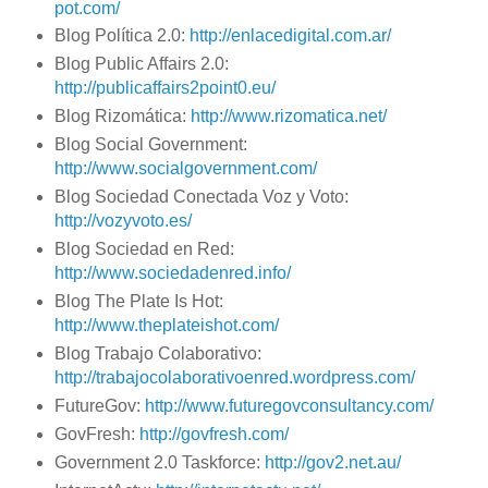
pot.com/
Blog Política 2.0:
http://enlacedigital.com.ar/
Blog Public Affairs 2.0:
http://publicaffairs2point0.eu/
Blog Rizomática:
http://www.rizomatica.net/
Blog Social Government:
http://www.socialgovernment.com/
Blog Sociedad Conectada Voz y Voto:
http://vozyvoto.es/
Blog Sociedad en Red:
http://www.sociedadenred.info/
Blog The Plate Is Hot:
http://www.theplateishot.com/
Blog Trabajo Colaborativo:
http://trabajocolaborativoenred.wordpress.com/
FutureGov:
http://www.futuregovconsultancy.com/
GovFresh:
http://govfresh.com/
Government 2.0 Taskforce:
http://gov2.net.au/