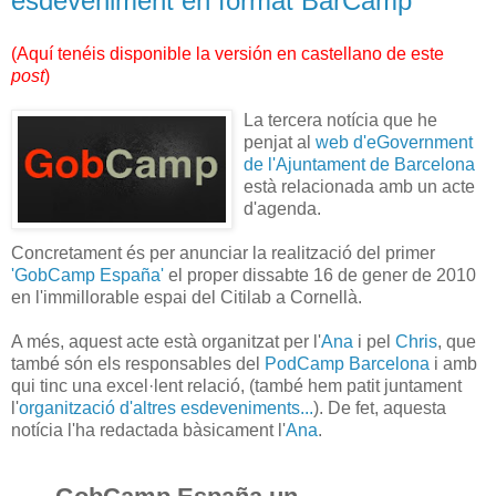
esdeveniment en format BarCamp
(
Aquí tenéis disponible la versión en castellano de este
post
)
La tercera notícia que he
penjat al
web d'eGovernment
de l'Ajuntament de Barcelona
està relacionada amb un acte
d'agenda.
Concretament és per anunciar la realització del primer
'GobCamp España'
el proper dissabte 16 de gener de 2010
en l'immillorable espai del Citilab a Cornellà.
A més, aquest acte està organitzat per l'
Ana
i pel
Chris
, que
també són els responsables del
PodCamp Barcelona
i amb
qui tinc una excel·lent relació, (també hem patit juntament
l'
organització d'altres esdeveniments...
). De fet, aquesta
notícia l'ha redactada bàsicament l'
Ana
.