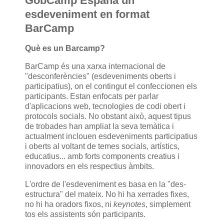
GobCamp España un
esdeveniment en format
BarCamp
Què es un Barcamp?
BarCamp és una xarxa internacional de
"desconferències" (esdeveniments oberts i
participatius), on el contingut el confeccionen els
participants. Estan enfocats per parlar
d'aplicacions web, tecnologies de codi obert i
protocols socials. No obstant això, aquest tipus
de trobades han ampliat la seva temàtica i
actualment inclouen esdeveniments participatius
i oberts al voltant de temes socials, artístics,
educatius... amb forts components creatius i
innovadors en els respectius àmbits.
L'ordre de l'esdeveniment es basa en la "des-
estructura" del mateix. No hi ha xerrades fixes,
no hi ha oradors fixos, ni
keynotes
, simplement
tos els assistents són participants.