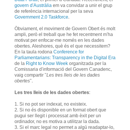
govern d'Austràlia
em va convidar a unir el grup
de referència internacional per la seva
Government 2.0 Taskforce
.
Òbviament, el moviment de Govern Obert és molt
ampli, però el treball que he fet recentment m'ha
motivat per enfocar-me només en les dades
obertes. Aleshores, què és el que necessitem?
En la taula rodona
Conference for
Parliamentarians: Transparency in the Digital Era
de la
Right to Know Week
organitzada per la
Comissaria d'informació del Govern Canadenc,
vaig compartir "
Les tres lleis de les dades
obertes
".
Les tres lleis de les dades obertes
:
1. Si no pot ser indexat, no existeix.
2. Si no és disponible en un format obert que
pugui ser llegit i processat amb èxit per un
ordinador, no es motiva a utilitzar la dada.
3. Si el marc legal no permet a algú readaptar-lo,