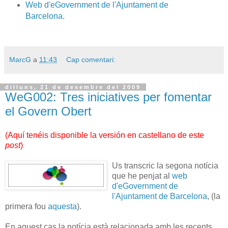
Web d'eGovernment de l'Ajuntament de
Barcelona
.
MarcG
a
11:43
Cap comentari:
dilluns, 21 de desembre del 2009
WeG002: Tres iniciatives per fomentar
el Govern Obert
(
Aquí tenéis disponible la versión en castellano de este
post
)
Us transcric la segona notícia
que he penjat al
web
d'eGovernment de
l'Ajuntament de Barcelona
, (la
primera fou
aquesta
).
En aquest cas la notícia està relacionada amb les recents