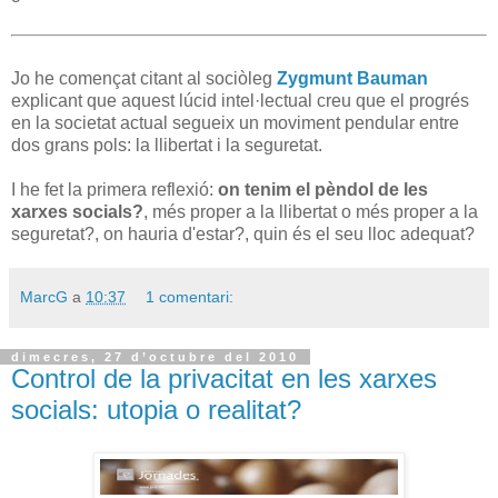
Jo he començat citant al sociòleg
Zygmunt Bauman
explicant que aquest lúcid intel·lectual creu que el progrés
en la societat actual segueix un moviment pendular entre
dos grans pols: la llibertat i la seguretat.
I he fet la primera reflexió:
on tenim el pèndol de les
xarxes socials?
, més proper a la llibertat o més proper a la
seguretat?, on hauria d'estar?, quin és el seu lloc adequat?
MarcG
a
10:37
1 comentari:
dimecres, 27 d’octubre del 2010
Control de la privacitat en les xarxes
socials: utopia o realitat?