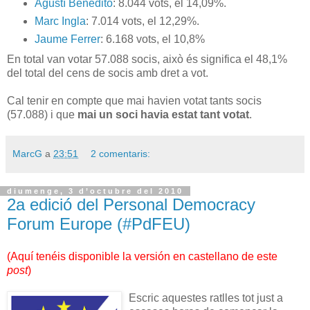
Agustí Benedito
: 8.044 vots, el 14,09%.
Marc Ingla
: 7.014 vots, el 12,29%.
Jaume Ferrer
: 6.168 vots, el 10,8%
En total van votar 57.088 socis, això és significa el 48,1%
del total del cens de socis amb dret a vot.
Cal tenir en compte que mai havien votat tants socis
(57.088) i que
mai un soci havia estat tant votat
.
MarcG
a
23:51
2 comentaris:
diumenge, 3 d’octubre del 2010
2a edició del Personal Democracy
Forum Europe (#PdFEU)
(
Aquí tenéis disponible la versión en castellano de este
post
)
Escric aquestes ratlles tot just a