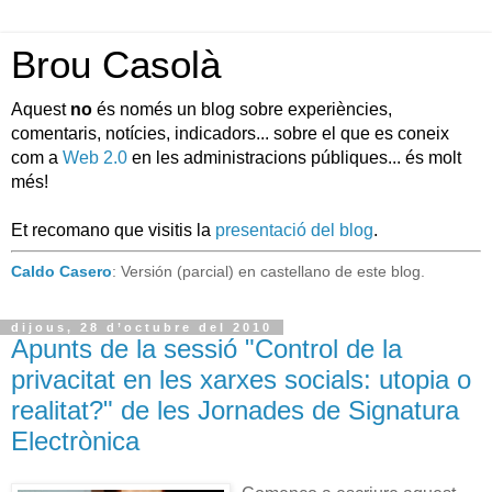
Brou Casolà
Aquest
no
és només un blog sobre experiències,
comentaris, notícies, indicadors... sobre el que es coneix
com a
Web 2.0
en les administracions públiques... és molt
més!
Et recomano que visitis la
presentació del blog
.
Caldo Casero
: Versión (parcial) en castellano de este blog.
dijous, 28 d’octubre del 2010
Apunts de la sessió "Control de la
privacitat en les xarxes socials: utopia o
realitat?" de les Jornades de Signatura
Electrònica