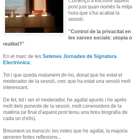
Començo a escriure aquest
post
just quan només fa mitja
hora que s'ha acabat la
sessió:
"Control de la privacitat en
les xarxes socials: utopia o
realitat?"
En el marc de les
Setenes Jornades de Signatura
Electrònica
.
Tot i que queda malament dir-ho, donat que he estat el
moderador de la sessió, crec que ha estat una sessió molt
interessant.
De fet, tot i ser el moderador, he agafat apunts i he après
molt dels ponents de la sessió, molt coneixedors de la
matèria (al final d'aquest
post
teniu una breu biografia de
cada un d'ells).
Breument us transcric les notes que he agafat, la majoria
generen fortes reflexions...