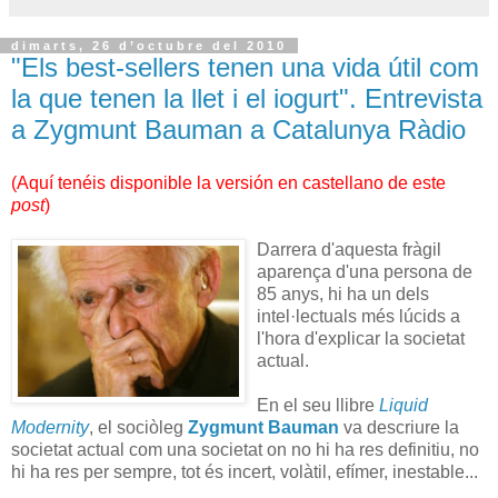
dimarts, 26 d’octubre del 2010
"Els best-sellers tenen una vida útil com
la que tenen la llet i el iogurt". Entrevista
a Zygmunt Bauman a Catalunya Ràdio
(
Aquí tenéis disponible la versión en castellano de este
post
)
Darrera d'aquesta fràgil
aparença d'una persona de
85 anys, hi ha un dels
intel·lectuals més lúcids a
l'hora d'explicar la societat
actual.
En el seu llibre
Liquid
Modernity
, el sociòleg
Zygmunt Bauman
va descriure la
societat actual com una societat on no hi ha res definitiu, no
hi ha res per sempre, tot és incert, volàtil, efímer, inestable...