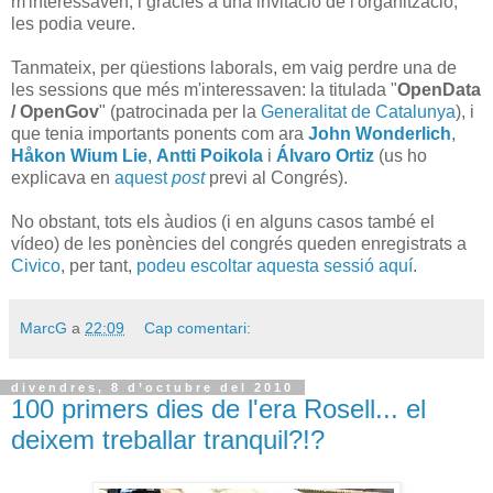
m'interessaven, i gràcies a una invitació de l'organització,
les podia veure.
Tanmateix, per qüestions laborals, em vaig perdre una de
les sessions que més m'interessaven: la titulada "
OpenData
/ OpenGov
" (patrocinada per la
Generalitat de Catalunya
), i
que tenia importants ponents com ara
John Wonderlich
,
Håkon Wium Lie
,
Antti Poikola
i
Álvaro Ortiz
(us ho
explicava en
aquest
post
previ al Congrés).
No obstant, tots els àudios (i en alguns casos també el
vídeo) de les ponències del congrés queden enregistrats a
Civico
, per tant,
podeu escoltar aquesta sessió aquí
.
MarcG
a
22:09
Cap comentari:
divendres, 8 d’octubre del 2010
100 primers dies de l'era Rosell... el
deixem treballar tranquil?!?