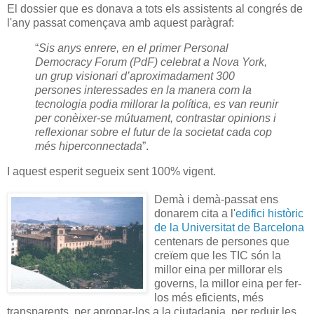
El dossier que es donava a tots els assistents al congrés de
l'any passat començava amb aquest paràgraf:
“
Sis anys enrere, en el primer Personal
Democracy Forum (PdF) celebrat a Nova York,
un grup visionari d’aproximadament 300
persones interessades en la manera com la
tecnologia podia millorar la política, es van reunir
per conèixer-se mútuament, contrastar opinions i
reflexionar sobre el futur de la societat cada cop
més hiperconnectada
”.
I aquest esperit segueix sent 100% vigent.
Demà i demà-passat ens
donarem cita a l'
edifici històric
de la Universitat de Barcelona
centenars de persones que
creïem que les TIC són la
millor eina per millorar els
governs, la millor eina per fer-
los més eficients, més
transparents, per apropar-los a la ciutadania, per reduir les