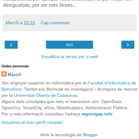
desigualtats, per ser més lliures...
MarcG
a
23:15
Cap comentari:
‹
›
Inici
Visualitza la versió per a web
Dades personals
MarcG
Sóc enginyer superior en informàtica per la
Facultat d'Informàtica de
Barcelona
. També sóc llicenciat en investigació i tècniques de mercat
per la
Universitat Oberta de Catalunya
.
Alguns dels conceptes que més m'interessen són: OpenData,
OpenGov, SmartCity, eGov, WebAnalytics, Administració Pública...
Per a més informació consulteu l'adreça
mgarrigap.info
Visualitza el meu perfil complet
Amb la tecnologia de
Blogger
.