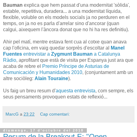
Bauman
explica que hem passat d'una modernitat 'sòlida',
estable, repetitiva, duradera... a una modernitat líquida,
flexible, voluble on els models socials ja no perduren en el
temps, on ja no es parla d'arrelar sino d'ancorar (quan
calgui, aixequem l'àncora donat que no hi ha res definitiu).
Ahir pel matí, mentre estava fent cua al cotxe quan anava
cap l'oficina, em vaig quedar sorprès d'escoltar al
Manel
Fuentes
entrevistar a
Zygmunt Bauman
a Catalunya
Ràdio
, aprofitant que està de visita per Espanya just ara que
acaba de rebre el
Premio Príncipe de Asturias de
Comunicación y Humanidades 2010
, (conjuntament amb un
altre sociòleg:
Alain Touraine
).
Us faig un breu resum d'
aquesta entrevista
, com sempre, els
seus pensaments provoquen estats de reflexió...
MarcG
a
23:22
Cap comentari:
diumenge, 17 d’octubre del 2010
Resum de la Breakout E: "Open