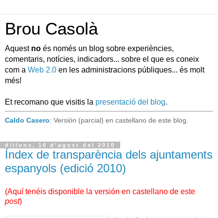
Brou Casolà
Aquest
no
és només un blog sobre experiències,
comentaris, notícies, indicadors... sobre el que es coneix
com a
Web 2.0
en les administracions públiques... és molt
més!
Et recomano que visitis la
presentació del blog
.
Caldo Casero
: Versión (parcial) en castellano de este blog.
dilluns, 16 d’agost del 2010
Índex de transparència dels ajuntaments
espanyols (edició 2010)
(
Aquí tenéis disponible la versión en castellano de este
post
)