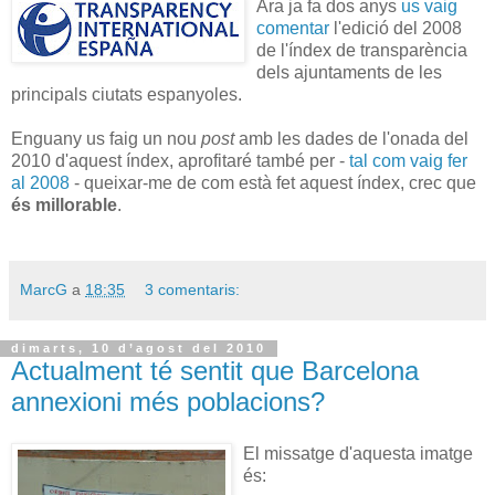
Ara ja fa dos anys
us vaig
comentar
l'edició del 2008
de l'índex de transparència
dels ajuntaments de les
principals ciutats espanyoles.
Enguany us faig un nou
post
amb les dades de l'onada del
2010 d'aquest índex, aprofitaré també per -
tal com vaig fer
al 2008
- queixar-me de com està fet aquest índex, crec que
és millorable
.
MarcG
a
18:35
3 comentaris:
dimarts, 10 d’agost del 2010
Actualment té sentit que Barcelona
annexioni més poblacions?
El missatge d'aquesta imatge
és: