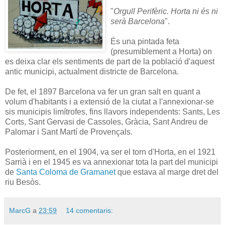
"
Orgull Perifèric. Horta ni és ni
serà Barcelona
".
És una pintada feta
(presumiblement a Horta) on
es deixa clar els sentiments de part de la població d'aquest
antic municipi, actualment districte de Barcelona.
De fet, el 1897 Barcelona va fer un gran salt en quant a
volum d'habitants i a extensió de la ciutat a l'annexionar-se
sis municipis limítrofes, fins llavors independents: Sants, Les
Corts, Sant Gervasi de Cassoles, Gràcia, Sant Andreu de
Palomar i Sant Martí de Provençals.
Posteriorment, en el 1904, va ser el torn d'Horta, en el 1921
Sarrià i en el 1945 es va annexionar tota la part del municipi
de
Santa Coloma de Gramanet
que estava al marge dret del
riu Besòs.
MarcG
a
23:59
14 comentaris: