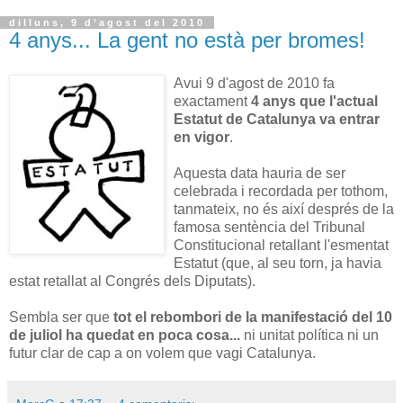
dilluns, 9 d’agost del 2010
4 anys... La gent no està per bromes!
Avui 9 d'agost de 2010 fa
exactament
4 anys que l'actual
Estatut de Catalunya va entrar
en vigor
.
Aquesta data hauria de ser
celebrada i recordada per tothom,
tanmateix, no és així després de la
famosa sentència del Tribunal
Constitucional retallant l'esmentat
Estatut (que, al seu torn, ja havia
estat retallat al Congrés dels Diputats).
Sembla ser que
tot el rebombori de la manifestació del 10
de juliol ha quedat en poca cosa...
ni unitat política ni un
futur clar de cap a on volem que vagi Catalunya.