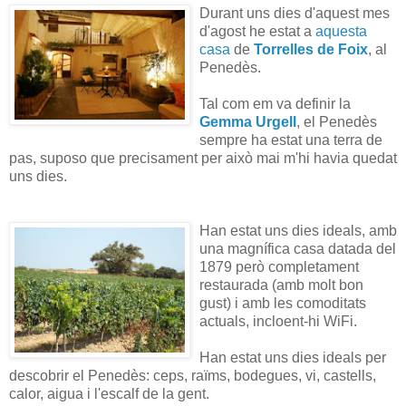
Durant uns dies d'aquest mes
d'agost he estat a
aquesta
casa
de
Torrelles de Foix
, al
Penedès.
Tal com em va definir la
Gemma Urgell
, el Penedès
sempre ha estat una terra de
pas, suposo que precisament per això mai m'hi havia quedat
uns dies.
Han estat uns dies ideals, amb
una magnífica casa datada del
1879 però completament
restaurada (amb molt bon
gust) i amb les comoditats
actuals, incloent-hi WiFi.
Han estat uns dies ideals per
descobrir el Penedès: ceps, raïms, bodegues, vi, castells,
calor, aigua i l'escalf de la gent.