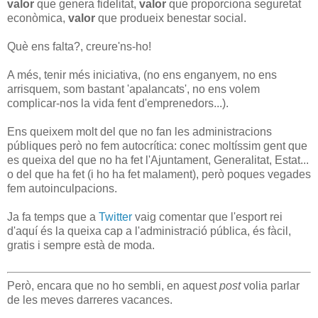
valor
que genera fidelitat,
valor
que proporciona seguretat
econòmica,
valor
que produeix benestar social.
Què ens falta?, creure'ns-ho!
A més, tenir més iniciativa, (no ens enganyem, no ens
arrisquem, som bastant 'apalancats', no ens volem
complicar-nos la vida fent d'emprenedors...).
Ens queixem molt del que no fan les administracions
públiques però no fem autocrítica: conec moltíssim gent que
es queixa del que no ha fet l'Ajuntament, Generalitat, Estat...
o del que ha fet (i ho ha fet malament), però poques vegades
fem autoinculpacions.
Ja fa temps que a
Twitter
vaig comentar que l'esport rei
d'aquí és la queixa cap a l'administració pública, és fàcil,
gratis i sempre està de moda.
Però, encara que no ho sembli, en aquest
post
volia parlar
de les meves darreres vacances.