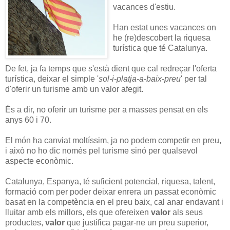
vacances d'estiu.
Han estat unes vacances on
he (re)descobert la riquesa
turística que té Catalunya.
De fet, ja fa temps que s'està dient que cal redreçar l'oferta
turística, deixar el simple '
sol-i-platja-a-baix-preu
' per tal
d'oferir un turisme amb un valor afegit.
És a dir, no oferir un turisme per a masses pensat en els
anys 60 i 70.
El món ha canviat moltíssim, ja no podem competir en preu,
i això no ho dic només pel turisme sinó per qualsevol
aspecte econòmic.
Catalunya, Espanya, té suficient potencial, riquesa, talent,
formació com per poder deixar enrera un passat econòmic
basat en la competència en el preu baix, cal anar endavant i
lluitar amb els millors, els que ofereixen
valor
als seus
productes,
valor
que justifica pagar-ne un preu superior,