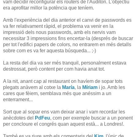
vam decidir reconfigurar els routers de l'Auditori. L'objectiu
era aprofitar millor la potència que teníem.
Amb l'experiència del dia anterior el canvi de passwords es
va fer relativament ràpid, el problema va venir en la
impressió dels nous passwords, amb els nervis vam
necessitar 3 impressions fins encertar-la (després de buscar
per tot l'edifici papers de colors, no entrarem en més detalls
sobre com es va fer aquesta búsqueda... ;-)
La resta del dia va ser més tranquil, personalment estava
destrossat, però content per com havia anat tot.
A la nit, anant cap al restaurant on havíem de sopar tots
plegats anàvem al cotxe la
María
, la
Míriam
i jo. Amb les
cares que fèiem, semblava més que anéssim a un
enterrament...
Sort que al sopar ens vam deixar anar i vam recordar les
anècdotes del
PdFeu
, com per exemple buscar a un ponent
per concloure el congrés quan aquest està... a Londres!.
També es va riure amb els comentaris del
Kim
, l'únic de