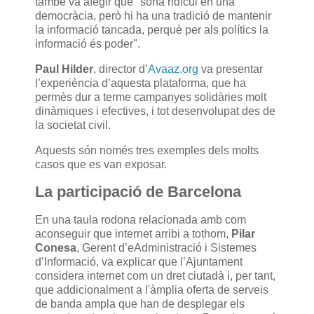
també va afegir que "sona ridícul en una
democràcia, però hi ha una tradició de mantenir
la informació tancada, perquè per als polítics la
informació és poder".
Paul Hilder
, director d’
Avaaz.org
va presentar
l’experiència d’aquesta plataforma, que ha
permès dur a terme campanyes solidàries molt
dinàmiques i efectives, i tot desenvolupat des de
la societat civil.
Aquests són només tres exemples dels molts
casos que es van exposar.
La participació de Barcelona
En una taula rodona relacionada amb com
aconseguir que internet arribi a tothom,
Pilar
Conesa
, Gerent d’eAdministració i Sistemes
d’Informació, va explicar que l’Ajuntament
considera internet com un dret ciutadà i, per tant,
que addicionalment a l'àmplia oferta de serveis
de banda ampla que han de desplegar els