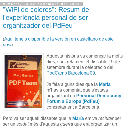
dimarts, 24 de novembre del 2009
"WiFi de colores": Resum de
l'experiència personal de ser
organitzador del PdFeu
(
Aquí tenéis disponible la versión en castellano de este
post
)
Aquesta història va començar fa molts
dies, concretament el dissabte 19 de
setembre durant la celebració del
PodCamp Barcelona 09
.
Ja feia alguns dies que la
María
m'havia comentat que s'estava
organitzant un
Personal Democracy
Forum a Europa (PdFeu)
,
concretament a Barcelona.
Però va ser aquell dissabte que la
María
em va
reclutar
per
ser un
soldat
més d'aquesta
guerra
que era organitzar un