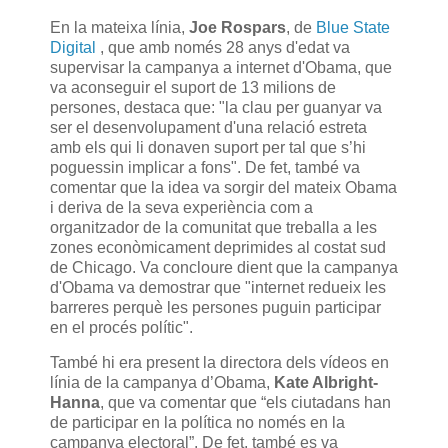
En la mateixa línia,
Joe Rospars
, de
Blue State
Digital
, que amb només 28 anys d'edat va
supervisar la campanya a internet d'Obama, que
va aconseguir el suport de 13 milions de
persones, destaca que: "la clau per guanyar va
ser el desenvolupament d'una relació estreta
amb els qui li donaven suport per tal que s’hi
poguessin implicar a fons". De fet, també va
comentar que la idea va sorgir del mateix Obama
i deriva de la seva experiència com a
organitzador de la comunitat que treballa a les
zones econòmicament deprimides al costat sud
de Chicago. Va concloure dient que la campanya
d'Obama va demostrar que "internet redueix les
barreres perquè les persones puguin participar
en el procés polític".
També hi era present la directora dels vídeos en
línia de la campanya d’Obama,
Kate Albright-
Hanna
, que va comentar que “els ciutadans han
de participar en la política no només en la
campanya electoral”. De fet, també es va