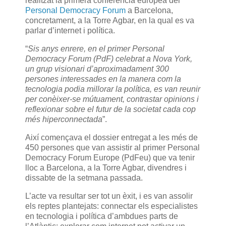
realitzat la primera conferència europea del
Personal Democracy Forum
a Barcelona,
concretament, a la Torre Agbar, en la qual es va
parlar d’internet i política.
“
Sis anys enrere, en el primer Personal
Democracy Forum (PdF) celebrat a Nova York,
un grup visionari d’aproximadament 300
persones interessades en la manera com la
tecnologia podia millorar la política, es van reunir
per conèixer-se mútuament, contrastar opinions i
reflexionar sobre el futur de la societat cada cop
més hiperconnectada
”.
Així començava el dossier entregat a les més de
450 persones que van assistir al primer Personal
Democracy Forum Europe (PdFeu) que va tenir
lloc a Barcelona, a la Torre Agbar, divendres i
dissabte de la setmana passada.
L’acte va resultar ser tot un èxit, i es van assolir
els reptes plantejats: connectar els especialistes
en tecnologia i política d’ambdues parts de