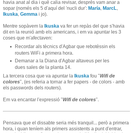
havia anat al dia i què calia revisar, després vam anar a
sopar (només els 5 d'aquí del 'nucli dur':
María
,
MarcL
,
Ikuska
,
Gemma
i jo).
Mentre sopàvem la
Ikuska
va fer un repàs del que s'havia
dit en la reunió amb els americans, i em va apuntar les 3
coses que m'afectaven:
Recordar als tècnics d'Agbar que rebotèssin els
routers WiFi a primera hora.
Demanar a la Diana d'Agbar altaveus per les
dues sales de la planta 14.
La tercera cosa que va apuntar la
Ikuska
fou "
Wifi de
colores
", (es referia a tornar a fer papers - de colors - amb
els passwords dels routers).
Em va encantar l'expressió "
Wifi de colores
".
Pensava que el dissabte seria més tranquil... però a primera
hora, i quan teníem als primers assistents a punt d'entrar,