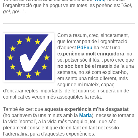
l'organització que ha pogut veure totes les ponències: "
Go!,
go!, go!...
".
Com a resum, crec, sincerament,
que formar part de l'organització
d'aquest
PdFeu
ha estat una
experiència molt enriquidora
; no
sé, potser sóc il·lús... però crec que
no sóc ben bé el mateix
de fa una
setmana, no sé com explicar-ho,
em sento una mica diferent, més
segur de mi mateix, capaç
d'encarar reptes importants, de fet quan se'n supera un de
complicat es veuen més assequibles la resta.
També és cert que
aquesta experiència m'ha desgastat
(ho parlàvem fa uns minuts amb la
María
), necessito tornar a
la vida 'normal', a la vida més tranquila, tot i que sóc
plenament conscient que de en tant en tant necessito
l'adrenalina pura d'aquestes experiències.