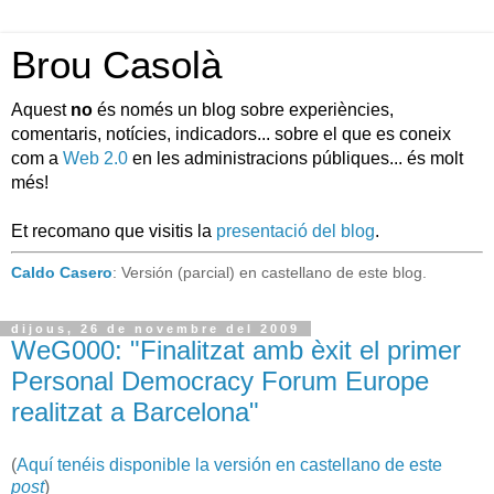
Brou Casolà
Aquest
no
és només un blog sobre experiències,
comentaris, notícies, indicadors... sobre el que es coneix
com a
Web 2.0
en les administracions públiques... és molt
més!
Et recomano que visitis la
presentació del blog
.
Caldo Casero
: Versión (parcial) en castellano de este blog.
dijous, 26 de novembre del 2009
WeG000: "Finalitzat amb èxit el primer
Personal Democracy Forum Europe
realitzat a Barcelona"
(
Aquí tenéis disponible la versión en castellano de este
post
)