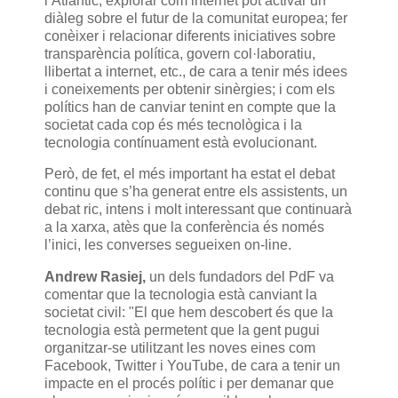
l’Atlàntic; explorar com internet pot activar un
diàleg sobre el futur de la comunitat europea; fer
conèixer i relacionar diferents iniciatives sobre
transparència política, govern col·laboratiu,
llibertat a internet, etc., de cara a tenir més idees
i coneixements per obtenir sinèrgies; i com els
polítics han de canviar tenint en compte que la
societat cada cop és més tecnològica i la
tecnologia contínuament està evolucionant.
Però, de fet, el més important ha estat el debat
continu que s’ha generat entre els assistents, un
debat ric, intens i molt interessant que continuarà
a la xarxa, atès que la conferència és només
l’inici, les converses segueixen on-line.
Andrew Rasiej,
un dels fundadors del PdF va
comentar que la tecnologia està canviant la
societat civil: "El que hem descobert és que la
tecnologia està permetent que la gent pugui
organitzar-se utilitzant les noves eines com
Facebook, Twitter i YouTube, de cara a tenir un
impacte en el procés polític i per demanar que