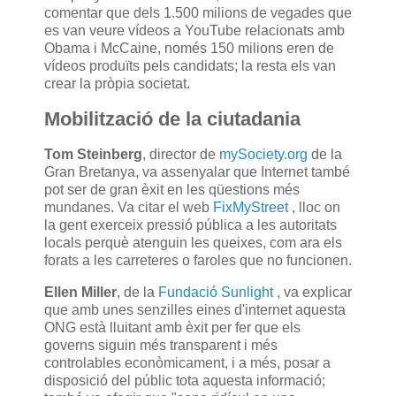
comentar que dels 1.500 milions de vegades que
es van veure vídeos a YouTube relacionats amb
Obama i McCaine, només 150 milions eren de
vídeos produïts pels candidats; la resta els van
crear la pròpia societat.
Mobilització de la ciutadania
Tom Steinberg
, director de
mySociety.org
de la
Gran Bretanya, va assenyalar que Internet també
pot ser de gran èxit en les qüestions més
mundanes. Va citar el web
FixMyStreet
, lloc on
la gent exerceix pressió pública a les autoritats
locals perquè atenguin les queixes, com ara els
forats a les carreteres o faroles que no funcionen.
Ellen Miller
, de la
Fundació Sunlight
, va explicar
que amb unes senzilles eines d'internet aquesta
ONG està lluitant amb èxit per fer que els
governs siguin més transparent i més
controlables econòmicament, i a més, posar a
disposició del públic tota aquesta informació;