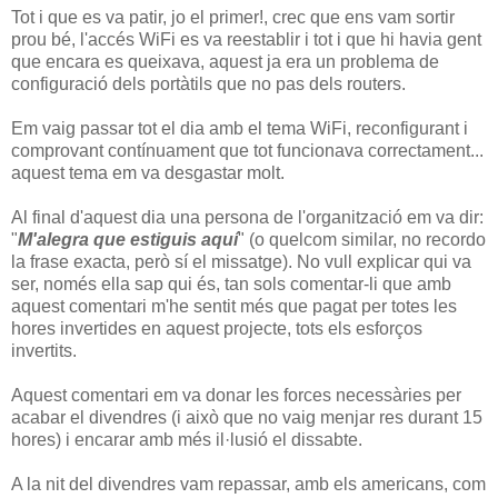
Tot i que es va patir, jo el primer!, crec que ens vam sortir
prou bé, l'accés WiFi es va reestablir i tot i que hi havia gent
que encara es queixava, aquest ja era un problema de
configuració dels portàtils que no pas dels routers.
Em vaig passar tot el dia amb el tema WiFi, reconfigurant i
comprovant contínuament que tot funcionava correctament...
aquest tema em va desgastar molt.
Al final d'aquest dia una persona de l'organització em va dir:
"
M'alegra que estiguis aquí
" (o quelcom similar, no recordo
la frase exacta, però sí el missatge). No vull explicar qui va
ser, només ella sap qui és, tan sols comentar-li que amb
aquest comentari m'he sentit més que pagat per totes les
hores invertides en aquest projecte, tots els esforços
invertits.
Aquest comentari em va donar les forces necessàries per
acabar el divendres (i això que no vaig menjar res durant 15
hores) i encarar amb més il·lusió el dissabte.
A la nit del divendres vam repassar, amb els americans, com