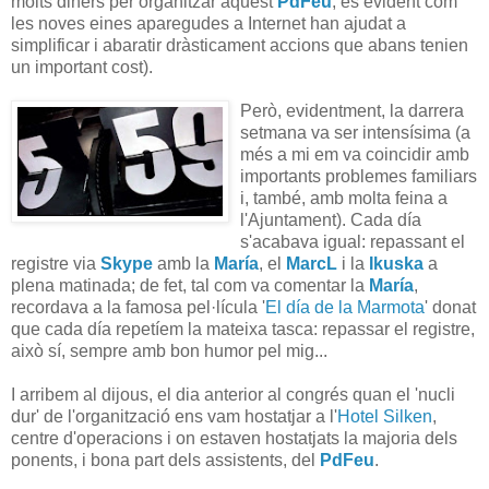
molts diners per organitzar aquest
PdFeu
, és evident com
les noves eines aparegudes a Internet han ajudat a
simplificar i abaratir dràsticament accions que abans tenien
un important cost).
Però, evidentment, la darrera
setmana va ser intensísima (a
més a mi em va coincidir amb
importants problemes familiars
i, també, amb molta feina a
l'Ajuntament). Cada día
s'acabava igual: repassant el
registre via
Skype
amb la
María
, el
MarcL
i la
Ikuska
a
plena matinada; de fet, tal com va comentar la
María
,
recordava a la famosa pel·lícula '
El día de la Marmota
' donat
que cada día repetíem la mateixa tasca: repassar el registre,
això sí, sempre amb bon humor pel mig...
I arribem al dijous, el dia anterior al congrés quan el 'nucli
dur' de l'organització ens vam hostatjar a l'
Hotel Silken
,
centre d'operacions i on estaven hostatjats la majoria dels
ponents, i bona part dels assistents, del
PdFeu
.