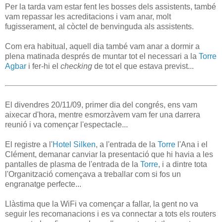
Per la tarda vam estar fent les bosses dels assistents, també
vam repassar les acreditacions i vam anar, molt
fugisserament, al còctel de benvinguda als assistents.
Com era habitual, aquell dia també vam anar a dormir a
plena matinada després de muntar tot el necessari a la
Torre
Agbar
i fer-hi el
checking
de tot el que estava previst...
El divendres 20/11/09, primer dia del congrés, ens vam
aixecar d'hora, mentre esmorzàvem vam fer una darrera
reunió i va començar l'espectacle...
El registre a l'
Hotel Silken
, a l'entrada de la
Torre
l'Ana i el
Clément, demanar canviar la presentació que hi havia a les
pantalles de plasma de l'entrada de la
Torre
, i a dintre tota
l'Organització començava a treballar com si fos un
engranatge perfecte...
Llàstima que la WiFi va començar a fallar, la gent no va
seguir les recomanacions i es va connectar a tots els routers