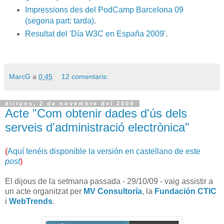
Impressions des del PodCamp Barcelona 09
(segona part: tarda)
.
Resultat del 'Día W3C en España 2009'
.
MarcG
a
0:45
12 comentaris:
dilluns, 2 de novembre del 2009
Acte "Com obtenir dades d'ús dels
serveis d'administració electrònica"
(
Aquí tenéis disponible la versión en castellano de este
post
)
El dijous de la setmana passada - 29/10/09 - vaig assistir a
un acte organitzat per
MV Consultoría
, la
Fundación CTIC
i
WebTrends
.