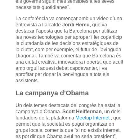
els governs siguin més sensibles a les seves
necessitats quotidianes".
La conferència va començar amb un vídeo d’una
entrevista a l’alcalde
Jordi Hereu,
que va
destacar l’aposta que fa Barcelona per utilitzar
les noves tecnologies per apropar i fer copartícip
la ciutadania de les decisions estratègiques de
la ciutat, com per exemple, el futur de l’avinguda
Diagonal. També va comentar que Barcelona és
una ciutat creativa, innovadora i oberta, que acull
amb orgull aquest debat capdavanter, i va
aprofitar per donar la benvinguda a tots els
assistents.
La campanya d’Obama
Un dels temes destacats del congrés ha estat la
campanya d’Obama.
Scott Heifferman,
un dels
fundadors de la plataforma
Meetup Internet
, que
permet que la societat es pugui organitzar en
grups locals, comenta que “si no existís internet,
es pot dir que Obama avui no seria president”.