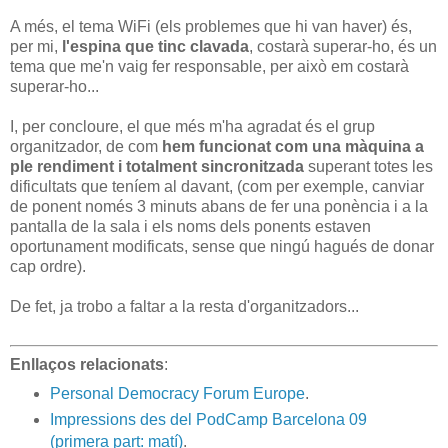
A més, el tema WiFi (els problemes que hi van haver) és,
per mi,
l'espina que tinc clavada
, costarà superar-ho, és un
tema que me'n vaig fer responsable, per això em costarà
superar-ho...
I, per concloure, el que més m'ha agradat és el grup
organitzador, de com
hem funcionat com una màquina a
ple rendiment i totalment sincronitzada
superant totes les
dificultats que teníem al davant, (com per exemple, canviar
de ponent només 3 minuts abans de fer una ponència i a la
pantalla de la sala i els noms dels ponents estaven
oportunament modificats, sense que ningú hagués de donar
cap ordre).
De fet, ja trobo a faltar a la resta d'organitzadors...
Enllaços relacionats
:
Personal Democracy Forum Europe
.
Impressions des del PodCamp Barcelona 09
(primera part: matí)
.