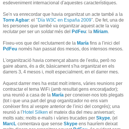
esdeveniment internacional d'aquestes característiques.
Se'n va enrecordar que havia organitzat un acte també a la
Torre Agbar
: el "
Día W3C en España 2009
". De fet, una de
les persones que també va organitzar aquest acte la vaig
reclutar
per ser un
soldat
més del
PdFeu
: la
Míriam
.
Fixeu-vos que del reclutament de la
María
fins a l'inici del
PdFeu
només han passat dos mesos, dos intensos mesos.
L'organització havia començat abans de l'estiu, però no
gaire abans, és a dir, bàsicament s'ha organitzat en els
darrers 3, 4 mesos i, molt especialment, en el darrer mes.
Aquest darrer mes ha estat molt intens, vàries reunions per
contractar el tema WiFi (amb resultat gens encoratjador);
una reunió a casa de la
María
per coneixer-nos tots plegats
(tot i que una part del grup organitzador no ens vam
conèixer fins al vespre anterior de l'inici del congrés); una
reunió a l'
Hotel Silken
el mateix dia del meu aniversari;
molts xats; molts e-mails i vàries trucades per
Skype
, (el
MarcL
comentava que sense
Skype
ens hauríem deixat