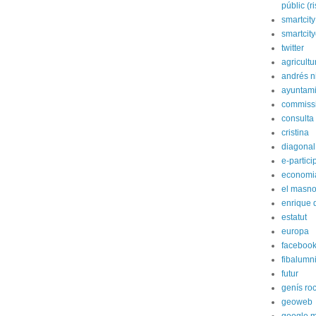
públic (r
smartcity
smartcit
twitter
agricultu
andrés n
ayuntami
commiss
consulta
cristina
diagonal
e-partici
economi
el masn
enrique 
estatut
europa
faceboo
fibalumn
futur
genís ro
geoweb