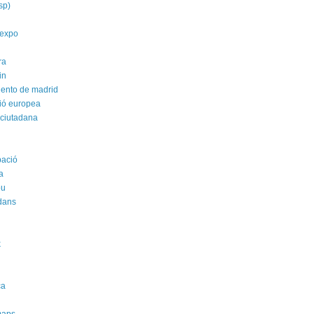
isp)
yexpo
ra
in
ento de madrid
ió europea
 ciutadana
pació
a
ou
dans
k
i
ca