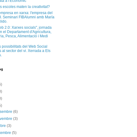
ta a l'Econòmic
s escoles maten la creativitat?
'empresa en xarxa: l'empresa del
I. Seminari FIBAlumni amb María
lido.
eb 2.0: Xarxes socials", jornada
n el Departament d'Agricultura,
a, Pesca, Alimentació i Medi
s possibilitats del Web Social
 al sector del vi. Xerrada a Els
.
og
6)
0)
0)
5)
esembre
(6)
ovembre
(3)
ubre
(3)
etembre
(5)