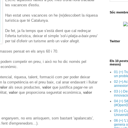
les vacances d'estiu.
Sóc membre 
Han estat unes vacances on he (re)descobert la riquesa
turística que té Catalunya.
De fet, ja fa temps que s'està dient que cal redreçar
l'oferta turística, deixar el simple '
sol-i-platja-a-baix-preu
'
per tal d'oferir un turisme amb un valor afegit.
Twitter
a masses pensat en els anys 60 i 70.
Els 10
posts
 podem competir en preu, i això no ho dic només pel
mesos)
e econòmic.
01 (+) Tr
un probl
tencial, riquesa, talent, formació com per poder deixar
02 (+) Ac
la competència en el preu baix, cal anar endavant i lluitar
annexion
valor
als seus productes,
valor
que justifica pagar-ne un
03 (-) De
litat,
valor
que proporciona seguretat econòmica,
valor
innovaci
04 (+) Si
(#OpenD
05 (=) Cu
Universit
ns enganyem, no ens arrisquem, som bastant 'apalancats',
06 (+) 'L
 fent d'emprenedors...).
genera op