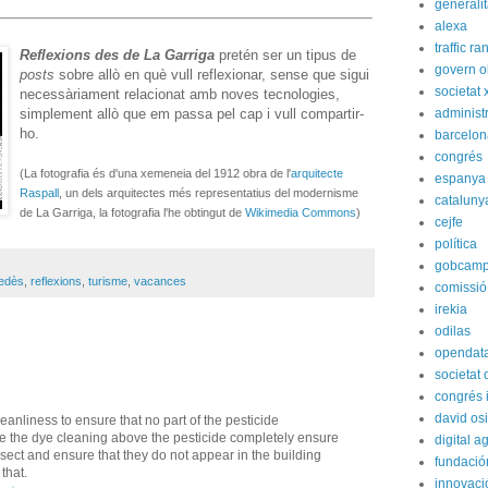
generali
alexa
traffic ra
Reflexions des de La Garriga
pretén ser un tipus de
govern o
posts
sobre allò en què vull reflexionar, sense que sigui
societat 
necessàriament relacionat amb noves tecnologies,
administ
simplement allò que em passa pel cap i vull compartir-
ho.
barcelon
congrés
(La fotografia és d'una xemeneia del 1912 obra de l'
arquitecte
espanya
Raspall
, un dels arquitectes més representatius del modernisme
cataluny
de La Garriga, la fotografia l'he obtingut de
Wikimedia Commons
)
cejfe
política
gobcam
edès
,
reflexions
,
turisme
,
vacances
comissió
irekia
odilas
opendat
societat
congrés i
david os
eanliness to ensure that no part of the pesticide
 the dye cleaning above the pesticide completely ensure
digital 
 insect and ensure that they do not appear in the building
fundación
that.
innovaci