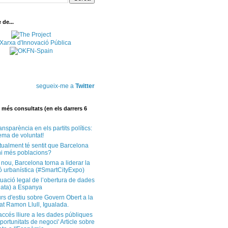
de...
segueix-me a
Twitter
més consultats (en els darrers 6
ansparència en els partits polítics:
ema de voluntat!
tualment té sentit que Barcelona
i més poblacions?
 nou, Barcelona torna a liderar la
ó urbanística (#SmartCityExpo)
tuació legal de l’obertura de dades
ata) a Espanya
rs d'estiu sobre Govern Obert a la
at Ramon Llull, Igualada.
'accés lliure a les dades públiques
ortunitats de negoci' Article sobre