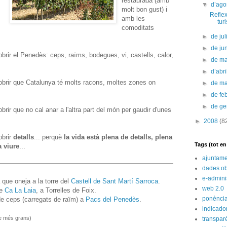
restaurada (amb
▼
d’ago
molt bon gust) i
Reflex
amb les
tur
comoditats
►
de jul
►
de ju
brir el Penedès: ceps, raïms, bodegues, vi, castells, calor,
►
de m
►
d’abr
obrir que Catalunya té molts racons, moltes zones on
►
de m
►
de fe
►
de g
rir que no cal anar a l'altra part del món per gaudir d'unes
►
2008
(8
obrir
detalls
... perquè
la vida està plena de detalls, plena
Tags (tot e
a viure
...
ajuntame
dades ob
e-admini
 que oneja a la torre del
Castell de Sant Martí Sarroca
.
web 2.0
de
Ca La Laia
, a Torrelles de Foix.
ponènci
de ceps (carregats de raïm) a
Pacs del Penedès
.
indicado
re més grans)
transpar