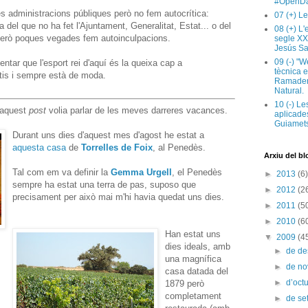
#OpenDa
s administracions públiques però no fem autocrítica:
07 (+) Le
del que no ha fet l'Ajuntament, Generalitat, Estat... o del
08 (+) L
 però poques vegades fem autoinculpacions.
segle XX
Jesús Sa
09 (-) "W
ntar que l'esport rei d'aquí és la queixa cap a
tècnica e
ratis i sempre està de moda.
Ramaderi
Natural.
10 (-) Le
 aquest
post
volia parlar de les meves darreres vacances.
aplicades
Guiamets
Durant uns dies d'aquest mes d'agost he estat a
aquesta casa
de
Torrelles de Foix
, al Penedès.
Arxiu del bl
Tal com em va definir la
Gemma Urgell
, el Penedès
►
2013
(6)
sempre ha estat una terra de pas, suposo que
►
2012
(2
precisament per això mai m'hi havia quedat uns dies.
►
2011
(5
►
2010
(6
Han estat uns
▼
2009
(4
dies ideals, amb
►
de d
una magnífica
►
de n
casa datada del
►
d’oct
1879 però
completament
►
de s