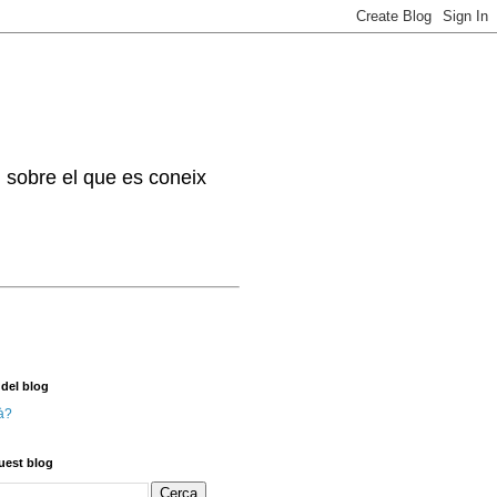
. sobre el que es coneix
 del blog
à?
uest blog