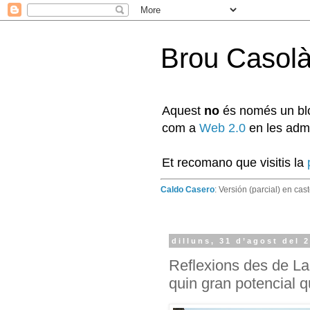
Brou Casol
Aquest
no
és només un blog
com a
Web 2.0
en les admi
Et recomano que visitis la
Caldo Casero
: Versión (parcial) en cas
dilluns, 31 d’agost del 
Reflexions des de La 
quin gran potencial q