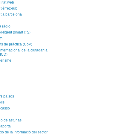
litat web
tiérrez-rubí
t a barcelona
a ràdio
el·ligent (smart city)
im
ts de pràctica (CoP)
internacional de la ciutadania
CICD)
zerisme
rs països
ells
icasso
do de asturias
 aporta
ació de la informació del sector