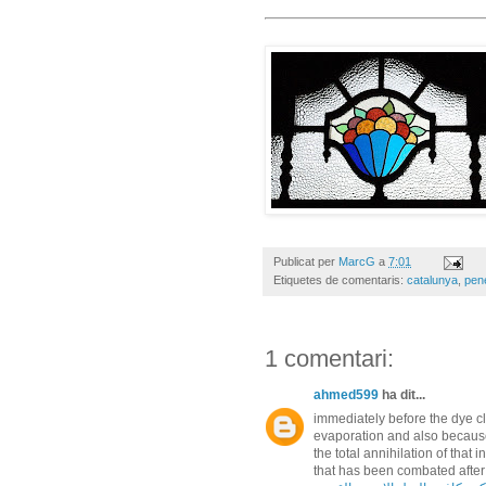
Publicat per
MarcG
a
7:01
Etiquetes de comentaris:
catalunya
,
pen
1 comentari:
ahmed599
ha dit...
immediately before the dye cl
evaporation and also because
the total annihilation of that
that has been combated after 