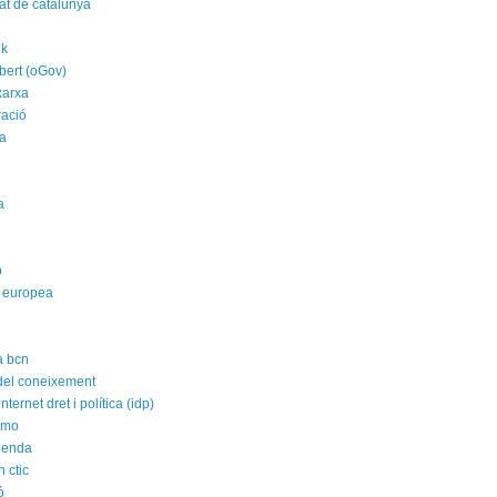
tat de catalunya
nk
bert (oGov)
xarxa
ració
a
a
p
 europea
a bcn
 del coneixement
nternet dret i política (idp)
imo
agenda
 ctic
ó