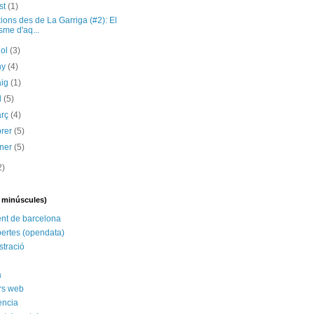
st
(1)
ions des de La Garriga (#2): El
isme d'aq...
iol
(3)
ny
(4)
aig
(1)
il
(5)
arç
(4)
brer
(5)
ener
(5)
2)
n minúscules)
nt de barcelona
ertes (opendata)
stració
a
rs web
ència