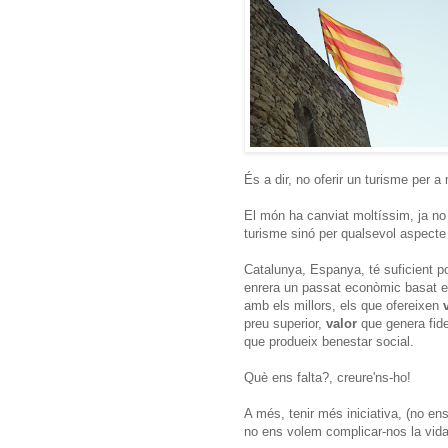
És a dir, no oferir un turisme per 
El món ha canviat moltíssim, ja no
turisme sinó per qualsevol aspect
Catalunya, Espanya, té suficient po
enrera un passat econòmic basat en 
amb els millors, els que ofereixen
preu superior,
valor
que genera fide
que produeix benestar social.
Què ens falta?, creure'ns-ho!
A més, tenir més iniciativa, (no e
no ens volem complicar-nos la vida