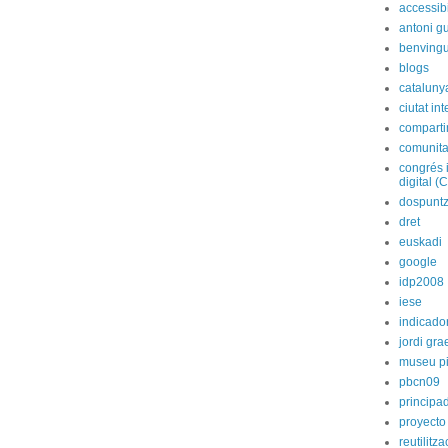
accessibi
antoni gu
benvingu
blogs
cataluny
ciutat int
compart
comunita
congrés 
digital (
dospunt
dret
euskadi
google
idp2008
iese
indicado
jordi gra
museu p
pbcn09
principa
proyecto
reutilitz