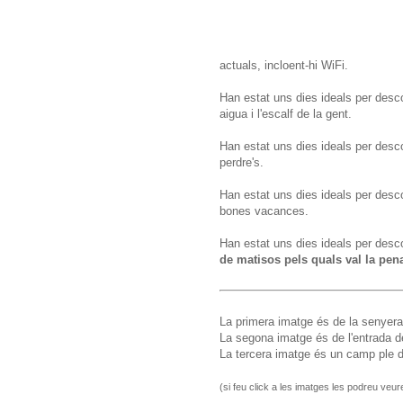
actuals, incloent-hi WiFi.
Han estat uns dies ideals per desco
aigua i l'escalf de la gent.
Han estat uns dies ideals per desc
perdre's.
Han estat uns dies ideals per descob
bones vacances.
Han estat uns dies ideals per desc
de matisos pels quals val la pen
La primera imatge és de la senyera
La segona imatge és de l'entrada 
La tercera imatge és un camp ple 
(si feu click a les imatges les podreu veu