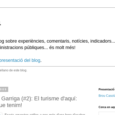
à
 sobre experiències, comentaris, notícies, indicadors..
nistracions públiques... és molt més!
presentació del blog
.
tellano de este blog.
2009
Presentació
Brou Casol
Garriga (#2): El turisme d'aquí:
ue tenim!
Cerca en aq
Escric aquestes ratlles a poc més d'una hora d'acabar