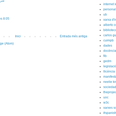
شركة
internet i
personal
ub
es 8:05
xarxa d'i
alberto o
bibliote
carlos g
Inici
Entrada més antiga
cuimpb
tge (Atom)
dades
docènci
fib
gedm
legislaci
llicència
manifest
neelie k
socieda
theprojec
uoc
w3c
xarxes s
#spanish