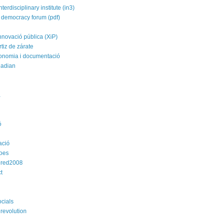
nterdisciplinary institute (in3)
 democracy forum (pdf)
nnovació pública (XiP)
rtiz de zárate
conomia i documentació
uadian
a
ó
ació
roes
dred2008
t
ocials
revolution