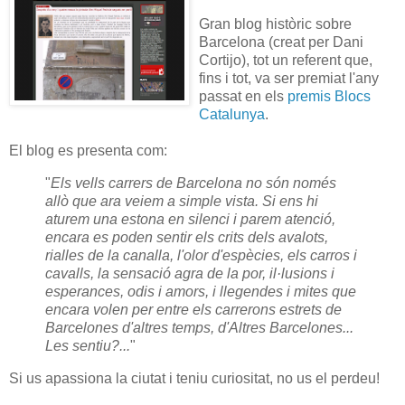
Gran blog històric sobre
Barcelona (creat per Dani
Cortijo), tot un referent que,
fins i tot, va ser premiat l'any
passat en els
premis Blocs
Catalunya
.
El blog es presenta com:
"
Els vells carrers de Barcelona no són només
allò que ara veiem a simple vista. Si ens hi
aturem una estona en silenci i parem atenció,
encara es poden sentir els crits dels avalots,
rialles de la canalla, l'olor d'espècies, els carros i
cavalls, la sensació agra de la por, il·lusions i
esperances, odis i amors, i llegendes i mites que
encara volen per entre els carrerons estrets de
Barcelones d'altres temps, d'Altres Barcelones...
Les sentiu?...
"
Si us apassiona la ciutat i teniu curiositat, no us el perdeu!