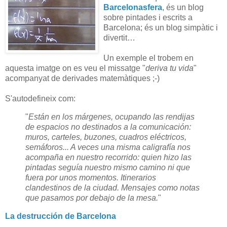
Barcelonasfera
, és un blog
sobre pintades i escrits a
Barcelona; és un blog simpàtic i
divertit…
Un exemple el trobem en
aquesta imatge on es veu el missatge "
deriva tu vida
"
acompanyat de derivades matemàtiques ;-)
S'autodefineix com:
"
Están en los márgenes, ocupando las rendijas
de espacios no destinados a la comunicación:
muros, carteles, buzones, cuadros eléctricos,
semáforos... A veces una misma caligrafía nos
acompaña en nuestro recorrido: quien hizo las
pintadas seguía nuestro mismo camino ni que
fuera por unos momentos. Itinerarios
clandestinos de la ciudad. Mensajes como notas
que pasamos por debajo de la mesa.
"
La destrucción de Barcelona