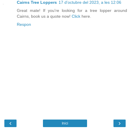
Cairns Tree Loppers
17 d’octubre del 2023, a les 12:06
Great mate! If you're looking for a tree lopper around
Cairns, book us a quote now!
Click
here.
Respon
‹
›
Inici