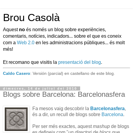
Brou Casolà
Aquest
no
és només un blog sobre experiències,
comentaris, notícies, indicadors... sobre el que es coneix
com a
Web 2.0
en les administracions públiques... és molt
més!
Et recomano que visitis la
presentació del blog
.
Caldo Casero
: Versión (parcial) en castellano de este blog.
dimecres, 14 de juliol del 2010
Blogs sobre Barcelona: Barcelonasfera
Fa mesos vaig descobrir la
Barcelonasfera
,
és a dir, un recull de blogs sobre
Barcelona
.
Per ser més exactes, aquest
mashup
de blogs
es defineix com "
un directori de blocs que