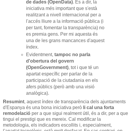
de dades (OpenData)
. És a dir, la
iniciativa més important que s'està
realitzant a nivell internacional per a
l'accés lliure a la informació pública (i
per tant, fomentar la transparència) no
es premia gens. Per mi aquesta és
una de les grans mancances d'aquest
índex.
Evidentment,
tampoc no parla
d'obertura del govern
(OpenGovernment)
, tot i que té un
apartat específic per parlar de la
participació de la ciutadania en els
afers públics (però amb una visió
analògica).
Resumint
, aquest índex de transparència dels ajuntaments
d'Espanya és una bona iniciativa però
li cal una forta
remodelació
per a que sigui realment útil, és a dir, per a que
tingui el prestigi que es mereix. Cal modificar la
metodologia, els indicadors escollits i, especialment,
l'apartat tecnològic, està molt desfasat. En cas contrari, en