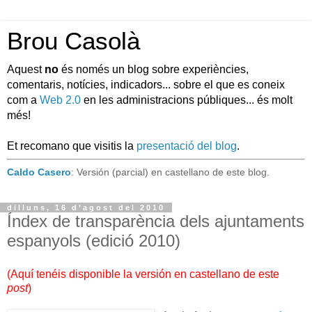
Brou Casolà
Aquest
no
és només un blog sobre experiències,
comentaris, notícies, indicadors... sobre el que es coneix
com a
Web 2.0
en les administracions públiques... és molt
més!
Et recomano que visitis la
presentació del blog
.
Caldo Casero
: Versión (parcial) en castellano de este blog.
dilluns, 16 d’agost del 2010
Índex de transparència dels ajuntaments
espanyols (edició 2010)
(
Aquí tenéis disponible la versión en castellano de este
post
)