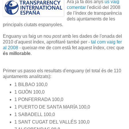
Ara ja fa dos anys
us vaig
comentar
l'edició del 2008
de l'índex de transparència
dels ajuntaments de les
principals ciutats espanyoles.
Enguany us faig un nou
post
amb les dades de l'onada del
2010 d'aquest índex, aprofitaré també per -
tal com vaig fer
al 2008
- queixar-me de com està fet aquest índex, crec que
és millorable
.
Primer us passo els resultats d'enguany (el total és de 110
ajuntaments analitzats):
1 BILBAO 100,0
1 GIJÓN 100,0
1 PONFERRADA 100,0
1 PUERTO DE SANTA MARÍA 100,0
1 SABADELL 100,0
1 SANT CUGAT DEL VALLÉS 100,0