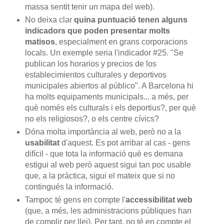
massa sentit tenir un mapa del web).
No deixa clar
quina puntuació tenen alguns
indicadors que poden presentar molts
matisos
, especialment en grans corporacions
locals. Un exemple seria l'indicador #25. "Se
publican los horarios y precios de los
establecimientos culturales y deportivos
municipales abiertos al público". A Barcelona hi
ha molts equipaments municipals... a més, per
què només els culturals i els deportius?, per què
no els religiosos?, o els centre cívics?
Dóna molta importància al web, però no a la
usabilitat
d'aquest. Es pot arribar al cas - gens
difícil - que tota la informació què es demana
estigui al web però aquest sigui tan poc usable
que, a la pràctica, sigui el mateix que si no
contingués la informació.
Tampoc té gens en compte l'
accessibilitat web
(que, a més, les administracions públiques han
de complir per llei). Per tant, no té en compte el