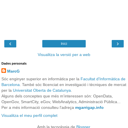
‹
›
Inici
Visualitza la versió per a web
Dades personals
MarcG
Sóc enginyer superior en informàtica per la
Facultat d'Informàtica de
Barcelona
. També sóc llicenciat en investigació i tècniques de mercat
per la
Universitat Oberta de Catalunya
.
Alguns dels conceptes que més m'interessen són: OpenData,
OpenGov, SmartCity, eGov, WebAnalytics, Administració Pública...
Per a més informació consulteu l'adreça
mgarrigap.info
Visualitza el meu perfil complet
Amb la tecnologia de
Blogger
.