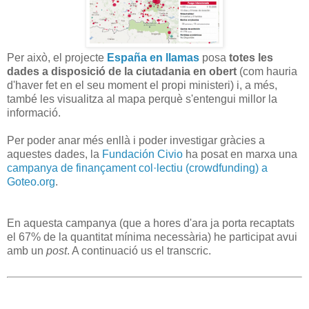
Per això, el projecte
España en llamas
posa
totes les
dades a disposició de la ciutadania en obert
(com hauria
d'haver fet en el seu moment el propi ministeri) i, a més,
també les visualitza al mapa perquè s'entengui millor la
informació.
Per poder anar més enllà i poder investigar gràcies a
aquestes dades, la
Fundación Civio
ha posat en marxa una
campanya de finançament col·lectiu (crowdfunding) a
Goteo.org
.
En aquesta campanya (que a hores d'ara ja porta recaptats
el 67% de la quantitat mínima necessària) he participat avui
amb un
post
. A continuació us el transcric.