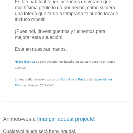
Es tan habitual tener incendios en verano que
muchísima gente lo da por hecho, como si fuera
una lotería que tarde o temprano te puede tocar e
incluso repetir.
¡Pues no!, ¡investiguemos y luchemos para
mejorar esta situación!
Está en nuestras manos.
*
Marc Garriga
es cofinanciador de España en llamas y experto en datos
abiertos
La fotografía de este
post
es de
Clara Garcia Pujol
, está
disponible en
Flickr
con licencia CC BY-NC.
Animeu-vos a
finançar aquest projecte
!
Qualsevol ajuda serà benvinguda!.