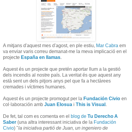
A mitjans d'aquest mes d'agost, en ple estiu,
Mar Cabra
em
va enviar varis correu demanat-me la meva implicació en el
projecte
España en llamas
.
Aquest és un projecte que pretén aportar llum a la gestió
dels incendis al nostre país. La veritat és que aquest any
està sent un dels pitjors anys pel que fa a hectàrees
cremades i víctimes humanes.
Aquest és un projecte promogut per la
Fundación Civio
en
col·laboración amb
Juan Elosua
i
This is Visual
.
De fet, tal com es comenta en el
blog de
Tu Derecho A
Saber
(una altra interessant iniciativa de la
Fundación
Civio
) "
la iniciativa partió de Juan, un ingeniero de