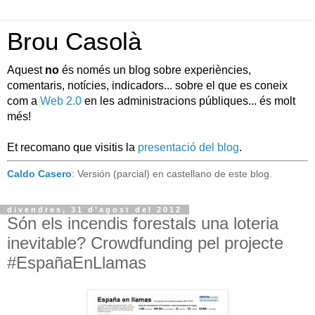
Brou Casolà
Aquest
no
és només un blog sobre experiències,
comentaris, notícies, indicadors... sobre el que es coneix
com a
Web 2.0
en les administracions públiques... és molt
més!
Et recomano que visitis la
presentació del blog
.
Caldo Casero
: Versión (parcial) en castellano de este blog.
divendres, 31 d’agost del 2012
Són els incendis forestals una loteria
inevitable? Crowdfunding pel projecte
#EspañaEnLlamas