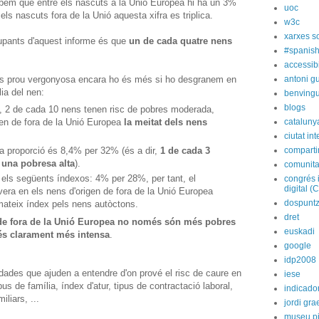
obem que entre els nascuts a la Unió Europea hi ha un 3%
uoc
ls nascuts fora de la Unió aquesta xifra es triplica.
w3c
xarxes s
upants d'aquest informe és que
un de cada quatre nens
#spanish
accessibi
 és prou vergonyosa encara ho és més si ho desgranem en
antoni gu
ia del nen:
benvingu
blogs
s, 2 de cada 10 nens tenen risc de pobres moderada,
cataluny
igen de fora de la Unió Europea
la meitat dels nens
ciutat int
 la proporció és 8,4% per 32% (és a dir,
1 de cada 3
compart
 una pobresa alta
).
comunita
 els següents índexos: 4% per 28%, per tant, el
congrés 
digital (
era en els nens d'origen de fora de la Unió Europea
dospunt
mateix índex pels nens autòctons.
dret
de fora de la Unió Europea no només són més pobres
euskadi
és clarament més intensa
.
google
idp2008
dades que ajuden a entendre d'on prové el risc de caure en
iese
pus de família, índex d'atur, tipus de contractació laboral,
indicado
iliars, ...
jordi gra
museu p