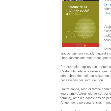
Espa
coord
d'In
L'obj
d’un
molt
econ
Anter
ara, per primera vegada, aquest inf
unes conclusions molt preocupants
Per exemple, explica que la pobresa
d'estar 'ubicada' a la vellesa, quan
són pobres des del seu naixement, pe
necessàries per sortir del pou.
D'altra banda, l'estudi també comen
veure amb d'altres 'elements', per e
família), amb les condicions de per
l'origen de la persona (si s'és immig