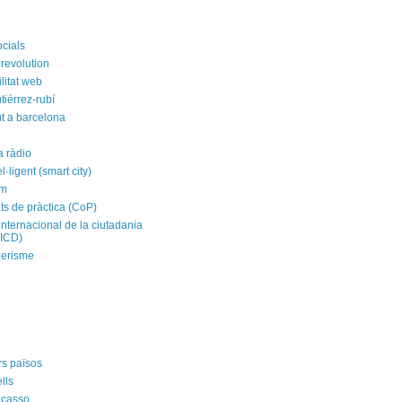
ocials
revolution
litat web
tiérrez-rubí
t a barcelona
a ràdio
el·ligent (smart city)
im
ts de pràctica (CoP)
internacional de la ciutadania
CICD)
zerisme
rs països
ells
icasso