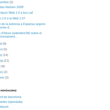
etembre
(5)
adas Nielsen 2008'
tació 'Web 2.0 a bcn.cat'
b 2.0 o la Web 2.0?
si de la pobresa a Espanya segons
forme d...
d'Alexa (setembre'08) sobre el
icionament...
st
(9)
iol
(5)
ny
(14)
aig
(21)
il
(8)
arç
(2)
brer
(3)
n minúscules)
nt de barcelona
ertes (opendata)
stració