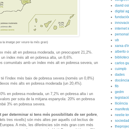
david os
digital 
fundación
innovaci
internet i
personal
ub
 a la imatge per veure-la més gran)
xarxa d'i
alberto o
dex més alt en pobresa moderada, un preocupant 21,2%.
b un índex més alt en pobresa alta, un 8,6%.
bibliote
les comunitats amb un índex més alt en pobresa severa, un
carlos g
cuimpb
dades
, té l'índex més baix de pobresa severa (només un 0,8%)
docènci
índexos més alts en pobresa moderada (un 20,4%).
fib
gedm
,0% en pobresa moderada, un 7,2% en pobresa alta i un
legislaci
valors per sota de la mitjana espanyola: 20% en pobresa
llicència
ambé 3% en pobresa severa.
manifest
t per determinar si tens més possibilitats de ser pobre
,
neelie k
els tres nivells) són més altes per aquells col·lectius de
socieda
ó Europea. A més, les diferències són més gran com més
theprojec