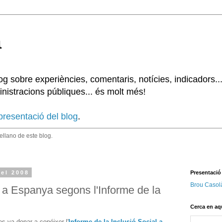
à
 sobre experiències, comentaris, notícies, indicadors..
nistracions públiques... és molt més!
presentació del blog
.
tellano de este blog.
del 2008
Presentació
Brou Casol
a a Espanya segons l'Informe de la
Cerca en aq
es va donar a conéixer l'
Informe de la Inclusió Social a