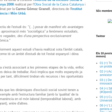
nya 2008
realitzat per l'
Obra Social de la Caixa Catalunya
i
inat per la
Carme Gómez Granell
, directora de l'
Institut
Sóc membre 
fància i Món Urbà
.
ectiu de l'estudi és: "(...)
posar de manifest els avantatges
a aproximació més “sociològica” a fenòmens estudiats,
es vegades, des d’una perspectiva exclusivament
Twitter
òmica.
"
iorment aquest estudi s'havia realitzat sota l'àmbit català,
Els 10
posts
orme té un àmbit d'estudi de tot l'estat espanyol i dóna
mesos)
.
01 (+) Tr
un probl
 s'està associant a les primeres etapes de la vida, enlloc
02 (+) Ac
 es deixa de treballar. Això implica que molts espanyols ja
annexion
r tant, difícilment tindran els recursos i les oportunitats
03 (-) De
innovaci
04 (+) Si
ta que les dinàmiques d'exclusió social sovint tenen a
(#OpenD
xemple amb l'estructura familiar (amb la 'qualitat' de la
05 (=) Cu
manència en el món laboral (temporabilitat laboral), amb
Universit
rant), entre d'altres.
06 (+) 'L
genera op