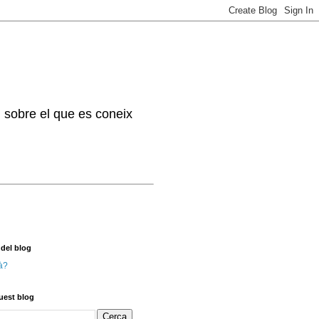
. sobre el que es coneix
 del blog
à?
uest blog