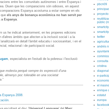
cions entre les comunitats autònomes i entre Espanya i
pbcn09
opea. Diuen que les comparacions són odioses, en aquest
principa
 comparacions Espanya acostuma a estar sempre en els
proyecto
a que
els anys de bonança econòmica no han servit per
reutilitz
sa a Espanya
.
públic (r
smartcity
smartcit
m us he indicat anteriorment, en les properes edicions
 d'altres àmbits que afecten a la inclusió social i a la
twitter
nalitzarà en detall l'àmbit educatiu i sociosanitari, i en el
agricultu
cial, relacional i de participació social.
andrés n
ayuntami
commiss
augam
, especialista en l'estudi de la pobresa i l'exclusió
consulta
cristina
 que molesta perquè sempre és expressió d’una
diagonal
ble, almenys poc tolerable en una societat
e-partici
a.
”
economi
el masn
enrique 
l a Espanya 2008
.
estatut
europa
cación
.
faceboo
va escoltant el disc '
Universal Language
' del
Marc