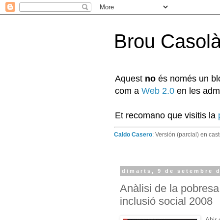
Brou Casol
Aquest
no
és només un blog
com a
Web 2.0
en les admi
Et recomano que visitis la
Caldo Casero
: Versión (parcial) en cas
dimarts, 9 de setembre 
Anàlisi de la pobres
inclusió social 2008
Ahir 