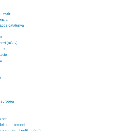
a
rs web
ència
tat de catalunya
nk
bert (oGov)
xarxa
ració
a
a
p
 europea
a bcn
 del coneixement
nternet dret i política (idp)