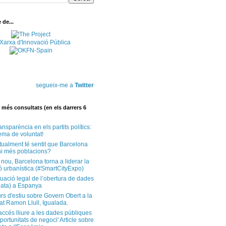
de...
segueix-me a
Twitter
més consultats (en els darrers 6
ansparència en els partits polítics:
ema de voluntat!
tualment té sentit que Barcelona
i més poblacions?
 nou, Barcelona torna a liderar la
ó urbanística (#SmartCityExpo)
tuació legal de l’obertura de dades
ata) a Espanya
rs d'estiu sobre Govern Obert a la
at Ramon Llull, Igualada.
'accés lliure a les dades públiques
ortunitats de negoci' Article sobre