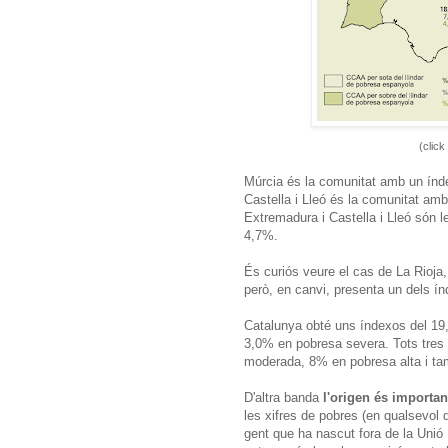
(click
Múrcia és la comunitat amb un ín
Castella i Lleó és la comunitat am
Extremadura i Castella i Lleó són 
4,7%.
És curiós veure el cas de La Rioja
però, en canvi, presenta un dels 
Catalunya obté uns índexos del 19
3,0% en pobresa severa. Tots tres 
moderada, 8% en pobresa alta i t
D'altra banda
l'origen és importan
les xifres de pobres (en qualsevol d
gent que ha nascut fora de la Uni