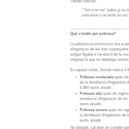
També conclou:
"
“Ser o no ser” pobre ja no é
sinó estar o no estar en ris
Què s'entén per pobresa?
La pobresa econòmica es fixa a part
d'ingressos de les llars espanyole
estigui lligada a l'evolució de la so
mitjana) fa que es depengui menys 
En aquest sentit, l'estudi marca 3 l
Pobresa moderada
quan els
de la distribució d'ingressos 
6.860 euros anuals.
Pobresa alta
quan els ingres
distribució d'ingressos de le
euros anuals.
Pobresa severa
quan els ing
la distribució d'ingressos de 
euros anuals.
No obstant, cal tenir en compte qu