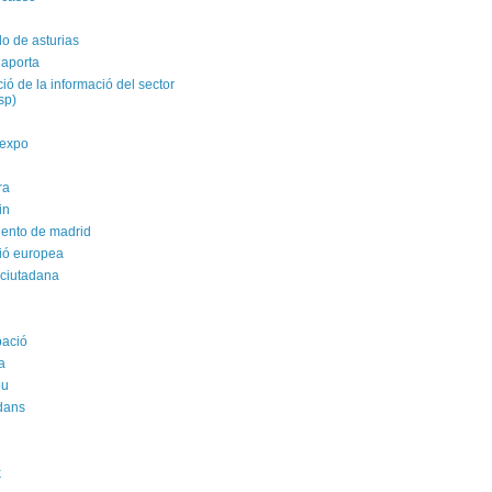
do de asturias
 aporta
ació de la informació del sector
isp)
yexpo
ra
in
ento de madrid
ió europea
 ciutadana
pació
a
ou
dans
k