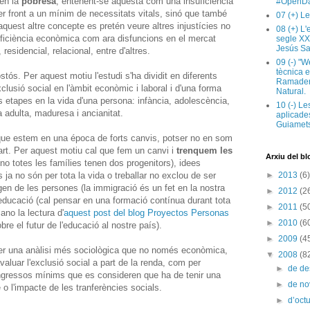
 en la
pobresa
, entenent-se aquesta com una insuficiència
#OpenDa
r front a un mínim de necessitats vitals, sinó que també
07 (+) Le
quest altre concepte es pretén veure altres injustícies no
08 (+) L
ficiència econòmica com ara disfuncions en el mercat
segle XX
Jesús Sa
, residencial, relacional, entre d'altres.
09 (-) "W
tècnica e
tós. Per aquest motiu l'estudi s'ha dividit en diferents
Ramaderi
clusió social en l'àmbit econòmic i laboral i d'una forma
Natural.
ts etapes en la vida d'una persona: infància, adolescència,
10 (-) Le
a adulta, maduresa i ancianitat.
aplicades
Guiamets
 que estem en una época de forts canvis, potser no en som
rt. Per aquest motiu cal que fem un canvi i
trenquem les
Arxiu del bl
(no totes les famílies tenen dos progenitors), idees
s ja no són per tota la vida o treballar no exclou de ser
►
2013
(6)
igen de les persones (la immigració és un fet en la nostra
►
2012
(2
'educació (cal pensar en una formació contínua durant tota
►
2011
(5
ano la lectura d'
aquest post del blog Proyectos Personas
►
2010
(6
bre el futur de l'educació al nostre país).
►
2009
(4
s fer una anàlisi més sociològica que no només econòmica,
▼
2008
(8
avaluar l'exclusió social a part de la renda, com per
►
de d
 ingressos mínims que es consideren que ha de tenir una
►
de n
ge o l'impacte de les tranferències socials.
►
d’oct