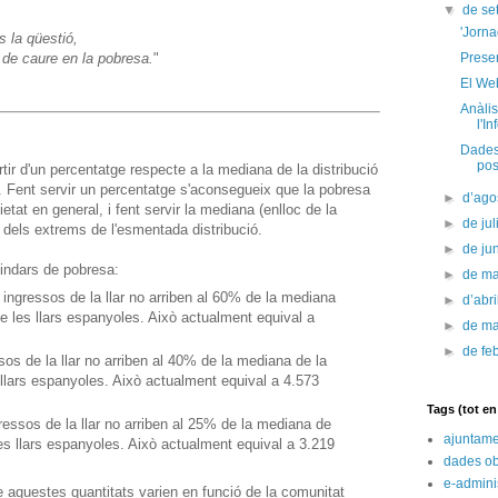
▼
de s
'Jorn
s la qüestió,
c de caure en la pobresa.
"
Presen
El We
Anàli
l'In
Dades 
pos
ir d'un percentatge respecte a la mediana de la distribució
s. Fent servir un percentatge s'aconsegueix que la pobresa
►
d’ago
cietat en general, i fent servir la mediana (enlloc de la
►
de jul
dels extrems de l'esmentada distribució.
►
de ju
lindars de pobresa:
►
de m
 ingressos de la llar no arriben al 60% de la mediana
►
d’abr
de les llars espanyoles. Això actualment equival a
►
de m
►
de fe
sos de la llar no arriben al 40% de la mediana de la
s llars espanyoles. Això actualment equival a 4.573
Tags (tot e
ressos de la llar no arriben al 25% de la mediana de
ajuntame
les llars espanyoles. Això actualment equival a 3.219
dades ob
e-admini
e aquestes quantitats varien en funció de la comunitat