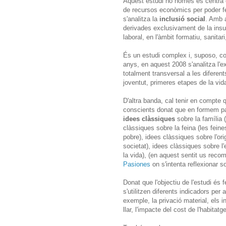
Aquest estudi no només es centra
de recursos econòmics per poder fe
s'analitza la
inclusió social
. Amb a
derivades exclusivament de la insu
laboral, en l'àmbit formatiu, sanitari
És un estudi complex i, suposo, cos
anys, en aquest 2008 s'analitza l'ex
totalment transversal a les diferen
joventut, primeres etapes de la vid
D'altra banda, cal tenir en compte
conscients donat que en formem pa
idees clàssiques
sobre la família 
clàssiques sobre la feina (les feine
pobre), idees clàssiques sobre l'or
societat), idees clàssiques sobre l
la vida), (en aquest sentit us recom
Pasiones
on s'intenta reflexionar so
Donat que l'objectiu de l'estudi é
s'utilitzen diferents indicadors per 
exemple, la privació material, els
llar, l'impacte del cost de l'habitat