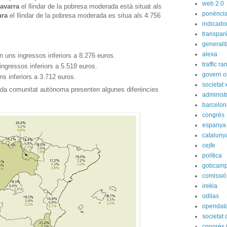
web 2.0
avarra
el llindar de la pobresa moderada està situat als
ponènci
ura
el llindar de la pobresa moderada es situa als 4.756
indicado
transpar
generali
alexa
 uns ingressos inferiors a 8.276 euros.
traffic ra
ingressos inferiors a 5.518 euros.
govern o
s inferiors a 3.712 euros.
societat 
 cada comunitat autònoma presenten algunes diferències
administ
barcelon
congrés
espanya
cataluny
cejfe
política
gobcam
comissió
irekia
odilas
opendat
societat
congrés i