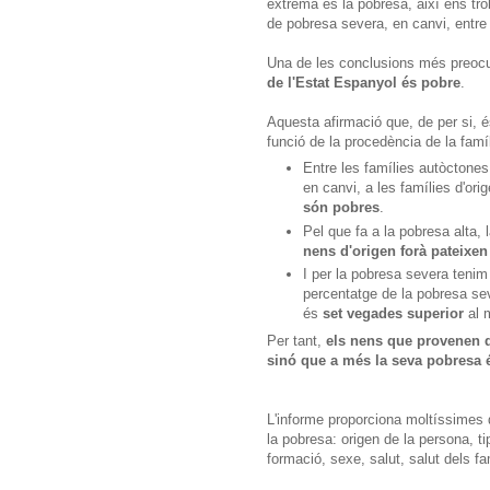
extrema és la pobresa, així ens tr
de pobresa severa, en canvi, entre e
Una de les conclusions més preoc
de l'Estat Espanyol és pobre
.
Aquesta afirmació que, de per si,
funció de la procedència de la famíl
Entre les famílies autòctone
en canvi, a les famílies d'or
són pobres
.
Pel que fa a la pobresa alta,
nens d'origen forà pateixen
I per la pobresa severa tenim
percentatge de la pobresa sev
és
set vegades superior
al 
Per tant,
els nens que provenen 
sinó que a més la seva pobresa 
L'informe proporciona moltíssimes 
la pobresa: origen de la persona, ti
formació, sexe, salut, salut dels fam