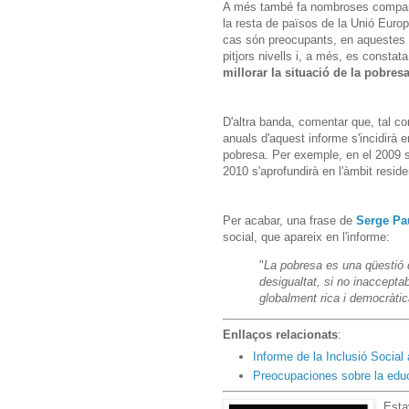
A més també fa nombroses compara
la resta de països de la Unió Eur
cas són preocupants, en aquestes
pitjors nivells i, a més, es constat
millorar la situació de la pobre
D'altra banda, comentar que, tal co
anuals d'aquest informe s'incidirà en
pobresa. Per exemple, en el 2009 s'a
2010 s'aprofundirà en l'àmbit residen
Per acabar, una frase de
Serge P
social, que apareix en l'informe:
"
La pobresa es una qüestió
desigualtat, si no inaccepta
globalment rica i democràtic
Enllaços relacionats
:
Informe de la Inclusió Socia
Preocupaciones sobre la edu
Esta