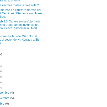
ta a l'Econòmic
s escoles maten la creativitat?
'empresa en xarxa: l'empresa del
I. Seminari FIBAlumni amb María
lido.
eb 2.0: Xarxes socials", jornada
n el Departament d'Agricultura,
a, Pesca, Alimentació i Medi
s possibilitats del Web Social
 al sector del vi. Xerrada a Els
.
og
6)
0)
0)
5)
2)
esembre
(4)
ovembre
(5)
ubre
(6)