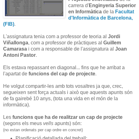
carrera d'
Enginyeria Superior
en Informàtica
de la
Facultat
d'Informàtica de Barcelona,
(FIB)
.
L'assignatura tenia com a professor de teoria al
Jordi
Viñallonga
, com a professor de pràctiques al
Guillem
Camarasa
i com a responsable de l'assignatura al
Joan
Antoni Pastor
.
Els estava repassant en diagonal... fins que he arribat a
l'apartat de
funcions del cap de projecte
.
He volgut compartir-les amb tots vosaltres ja que, crec,
segueixen sent força actuals i això que aquests apunts són
de fa gairebé 10 anys, (tota una vida en el món de la
informàtica).
Les
funcions que ha de realitzar un cap de projecte
(segons els meus
vells
apunts) són:
(no estan ordenats per cap ordre en concret)
Planificació detallada del treball: