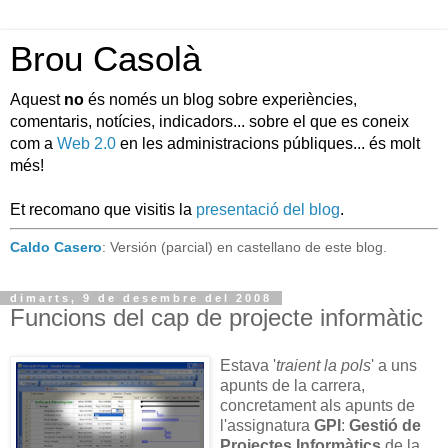
Brou Casolà
Aquest
no
és només un blog sobre experiències,
comentaris, notícies, indicadors... sobre el que es coneix
com a
Web 2.0
en les administracions públiques... és molt
més!
Et recomano que visitis la
presentació del blog
.
Caldo Casero
: Versión (parcial) en castellano de este blog.
dimarts, 9 de desembre del 2008
Funcions del cap de projecte informàtic
Estava '
traient la pols
' a uns
apunts de la carrera,
concretament als apunts de
l'assignatura
GPI
:
Gestió de
Projectes Informàtics
de la