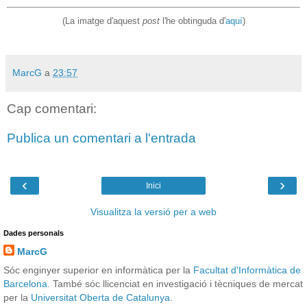
(La imatge d'aquest
post
l'he obtinguda d'
aquí
)
MarcG
a
23:57
Cap comentari:
Publica un comentari a l'entrada
‹
›
Inici
Visualitza la versió per a web
Dades personals
MarcG
Sóc enginyer superior en informàtica per la
Facultat d'Informàtica de
Barcelona
. També sóc llicenciat en investigació i tècniques de mercat
per la
Universitat Oberta de Catalunya
.