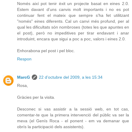
Només així pot tenir èxit un projecte basat en eines 2.0.
Estem davant d’uns canvis molt importants i no es pot
continuar fent el mateix que sempre s’ha fet utilitzant
"només" eines diferents. Cal un canvi més profund, per al
qual les dificultats són nombroses (totes les que apuntes en
el post), però no impeditives per tirar endavant i anar
introduint, encara que sigui a poc a poc, valors i eines 2.0.
Enhorabona pel post i pel bloc.
Respon
MarcG
22 d’octubre del 2009, a les 15:34
Rosa,
Gràcies per la visita.
Desconec si vas assistir a la sessió web, en tot cas,
comentar-te que la primera intervenció del públic va ser la
meva (el Genís Roca - el ponent - em va demanar que
obrís la participació dels assistents).