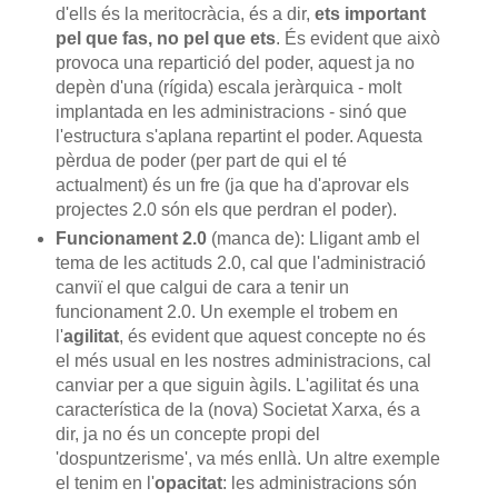
d'ells és la meritocràcia, és a dir,
ets important
pel que fas, no pel que ets
. És evident que això
provoca una repartició del poder, aquest ja no
depèn d'una (rígida) escala jeràrquica - molt
implantada en les administracions - sinó que
l'estructura s'aplana repartint el poder. Aquesta
pèrdua de poder (per part de qui el té
actualment) és un fre (ja que ha d'aprovar els
projectes 2.0 són els que perdran el poder).
Funcionament 2.0
(manca de): Lligant amb el
tema de les actituds 2.0, cal que l'administració
canviï el que calgui de cara a tenir un
funcionament 2.0. Un exemple el trobem en
l'
agilitat
, és evident que aquest concepte no és
el més usual en les nostres administracions, cal
canviar per a que siguin àgils. L'agilitat és una
característica de la (nova) Societat Xarxa, és a
dir, ja no és un concepte propi del
'dospuntzerisme', va més enllà. Un altre exemple
el tenim en l'
opacitat
: les administracions són