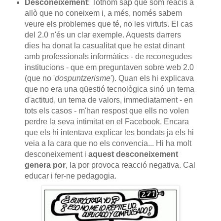
Desconeixement
: Tothom sap que som reacis a
allò que no coneixem i, a més, només sabem
veure els problemes que té, no les virtuts. El cas
del 2.0 n'és un clar exemple. Aquests darrers
dies ha donat la casualitat que he estat dinant
amb professionals informàtics - de reconegudes
institucions - que em preguntaven sobre web 2.0
(que no '
dospuntzerisme
'). Quan els hi explicava
que no era una qüestió tecnològica sinó un tema
d'actitud, un tema de valors, immediatament - en
tots els casos - m'han respost que ells no volen
perdre la seva intimitat en el Facebook. Encara
que els hi intentava explicar les bondats ja els hi
veia a la cara que no els convencia... Hi ha molt
desconeixement i
aquest desconeixement
genera por
, la por provoca reacció negativa. Cal
educar i fer-ne pedagogia.