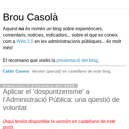
Brou Casolà
Aquest
no
és només un blog sobre experiències,
comentaris, notícies, indicadors... sobre el que es coneix
com a
Web 2.0
en les administracions públiques... és molt
més!
Et recomano que visitis la
presentació del blog
.
Caldo Casero
: Versión (parcial) en castellano de este blog.
dimecres, 7 d’octubre del 2009
Aplicar el 'dospuntzerisme' a
l'Administració Pública: una qüestió de
voluntat
(
Aquí tenéis disponible la versión en castellano de este
post
)