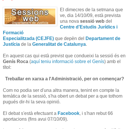
El dimecres de la setmana que
ve, dia 14/10/09, està prevista
una nova
sessió web
del
Centre d'Estudis Jurídics
i
Formació
Especialitzada (CEJFE)
que depèn del
Departament de
Justícia
de la
Generalitat de Catalunya
.
En aquest cas qui està previst que condueixi la sessió és en
Genís Roca
(
aquí teniu informació sobre el Genís
) amb el
títol:
Treballar en xarxa a l'Administració, per on començar?
Com no podia ser d'una altra manera, tenint en compte la
temàtica de la sessió, s'ha obert un debat per a que tothom
pugués dir-hi la seva opinió.
El debat s'està efectuant a
Facebook
, i s'han rebut 66
aportacions (fins avui 07/10/09).