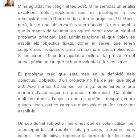
M’ha agradat molt llegir el teu post. M’ha semblat un anàlisi
excel•lent dels problemes que es plantegen a les
administracions a l’hora de dur a terme projectes 2.0. Goso,
però, fer-te una observació a una qüestió. No em sembla
que la manca de voluntat, en aquest sentit absolut, sigui el
problema principal. Les administracions el que volen és
assolir els objectius fixats, donar el servei que tenen
compromès i respondre amb la màxima eficacia i eficència.
Si les eines 2.0 poden ajudar a millorar la prestació del
servei públic penso que hi haurà voluntat a fer-les servir.
El problema crec que està més en la definició dels
objectius. L’objectiu d’un projecte no ha de ser que sigui
2.0. Això només ha de ser un mitjà, unes eines o una
manera d'aconseguir un propòsit determinat. Cal definir
molt bé, doncs, l’objectiu que es pretén i després veure
quines eines, quines xarxes o quins valors cal fer servir per
assolir-lo.
Un cop definit l’objectiu i les eines que es volen utilizar per
aconseguir-lo cal redefinir els procesos, introduir nous
valors i, en definitiva, repensar la forma de fer les coses.