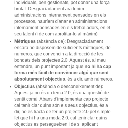
individuals, ben gestionats, pot donar una força
brutal. Desgraciadament ara tenim
administracions internament pensades en els
processos, hauríem d'anar en administracions
internament pensades en els treballadors, en el
seu talent (i de com aprofitar-lo al màxim).
Mètriques
(absència de): Desgraciadament
encara no disposem de suficients mètriques, de
números, que convencin a la direcció de les
bondats dels projectes 2.0. Aquest és, al meu
entendre, un punt important ja que
no hi ha cap
forma més fàcil de convèncer algú que sent
absolutament objectius
, és a dir, amb números.
Objectius
(absència o desconeixement de):
Aquest ja no és un tema 2.0, és una qüestió de
sentit comú. Abans d'implementar cap projecte
cal tenir clar quins són els seus objectius, és a
dir, no es tracta de fer un projecte 2.0 pel simple
fet que hi ha una moda 2.0, cal tenir clar quins
objectius es persegueixen i de si aplicant