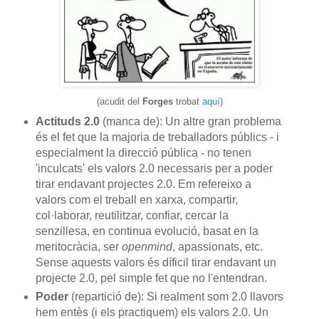
(acudit del
Forges
trobat
aquí
)
Actituds 2.0
(manca de): Un altre gran problema
és el fet que la majoria de treballadors públics - i
especialment la direcció pública - no tenen
'inculcats' els valors 2.0 necessaris per a poder
tirar endavant projectes 2.0. Em refereixo a
valors com el treball en xarxa, compartir,
col·laborar, reutilitzar, confiar, cercar la
senzillesa, en continua evolució, basat en la
meritocràcia, ser
openmind
, apassionats, etc.
Sense aquests valors és díficil tirar endavant un
projecte 2.0, pel simple fet que no l'entendran.
Poder
(repartició de): Si realment som 2.0 llavors
hem entès (i els practiquem) els valors 2.0. Un