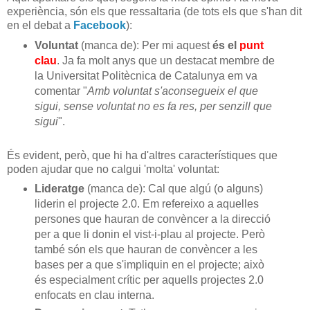
experiència, són els que ressaltaria (de tots els que s'han dit
en el debat a
Facebook
):
Voluntat
(manca de): Per mi aquest
és el
punt
clau
. Ja fa molt anys que un destacat membre de
la Universitat Politècnica de Catalunya em va
comentar "
Amb voluntat s'aconsegueix el que
sigui, sense voluntat no es fa res, per senzill que
sigui
".
És evident, però, que hi ha d'altres característiques que
poden ajudar que no calgui 'molta' voluntat:
Lideratge
(manca de): Cal que algú (o alguns)
liderin el projecte 2.0. Em refereixo a aquelles
persones que hauran de convèncer a la direcció
per a que li donin el vist-i-plau al projecte. Però
també són els que hauran de convèncer a les
bases per a que s'impliquin en el projecte; això
és especialment crític per aquells projectes 2.0
enfocats en clau interna.