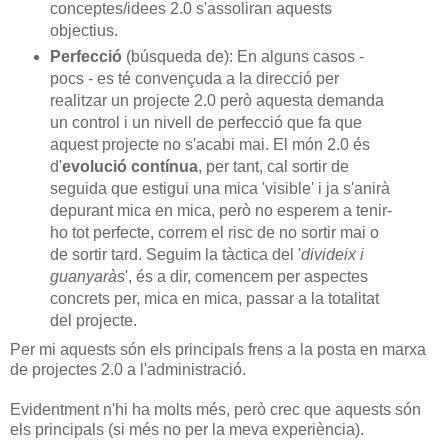
conceptes/idees 2.0 s'assoliran aquests
objectius.
Perfecció
(búsqueda de): En alguns casos -
pocs - es té convençuda a la direcció per
realitzar un projecte 2.0 però aquesta demanda
un control i un nivell de perfecció que fa que
aquest projecte no s'acabi mai. El món 2.0 és
d'
evolució contínua
, per tant, cal sortir de
seguida que estigui una mica 'visible' i ja s'anirà
depurant mica en mica, però no esperem a tenir-
ho tot perfecte, correm el risc de no sortir mai o
de sortir tard. Seguim la tàctica del '
divideix i
guanyaràs
', és a dir, comencem per aspectes
concrets per, mica en mica, passar a la totalitat
del projecte.
Per mi aquests són els principals frens a la posta en marxa
de projectes 2.0 a l'administració.
Evidentment n'hi ha molts més, però crec que aquests són
els principals (si més no per la meva experiència).