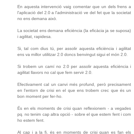
En aquesta intervenció vaig comentar que un dels frens a
l'aplicació del 2.0 a l'administració ve del fet que la societat
no ens demana això.
La societat ens demana eficiència (la eficàcia ja se suposa)
i agilitat, rapidesa.
Si, tal com dius tú, per assolir aquesta eficiència i agilitat
ens va millor utilitzar 2.0 doncs benvingut sigui el món 2.0.
Si trobem un camí no 2.0 per assolir aquesta eficiència i
agilitat llavors no cal que fem servir 2.0.
Efectivament cal un canvi més profund, però precisament
en l'entorn de crisi en el que ens trobem crec que és un
bon moment per fer-ho.
És en els moments de crisi quan reflexionem - a vegades
pq. no tenim cap altra opció - sobre el que estem fent i com
ho estem fent.
Al cap i a la fi, és en moments de crisi quan es fan els