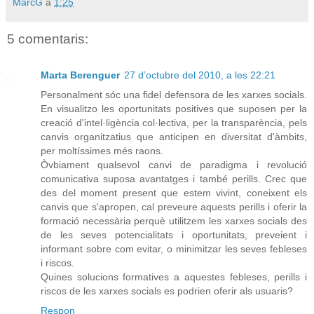
MarcG
a
1:25
5 comentaris:
Marta Berenguer
27 d’octubre del 2010, a les 22:21
Personalment sóc una fidel defensora de les xarxes socials.
En visualitzo les oportunitats positives que suposen per la
creació d'intel·ligència col·lectiva, per la transparència, pels
canvis organitzatius que anticipen en diversitat d'àmbits,
per moltíssimes més raons.
Òvbiament qualsevol canvi de paradigma i revolució
comunicativa suposa avantatges i també perills. Crec que
des del moment present que estem vivint, coneixent els
canvis que s'apropen, cal preveure aquests perills i oferir la
formació necessària perquè utilitzem les xarxes socials des
de les seves potencialitats i oportunitats, preveient i
informant sobre com evitar, o minimitzar les seves febleses
i riscos.
Quines solucions formatives a aquestes febleses, perills i
riscos de les xarxes socials es podrien oferir als usuaris?
Respon