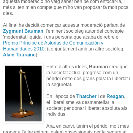
aquesta moderació no vaig saber ben bé com enfocar-la, i
més si tenim en compte que m'ho van proposar fa molt pocs
dies.
Al final he decidit començar aquesta moderació parlant de
Zygmunt Bauman
, l'eminent sociòleg autor del concepte
'modernitat líquida' i una persona que acaba de rebre el
Premio Príncipe de Asturias de Comunicación y
Humanidades 2010
, (conjuntament amb un altre sociòleg:
Alain Touraine
).
Entre d'altres idees,
Bauman
creu que
la societat actual progresa com un
pèndol entre dos grans pols: la llibertat i
la seguretat.
En l'època de
Thatcher
i de
Reagan
,
el liberalisme va desmantellar la
societat per donar llibertat absoluta als
individus.
Ara, en canvi, tenim el pèndol molt més
proper a l'altre extrem, estem obsessionats per la seguretat,