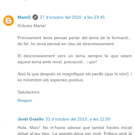
MarcG
27 d’octubre del 2010, a les 23:45
Gràcies Marta!
Precisament tenia pensat parlar del tema de la formació...
de fet, ho tenia pensat en clau de desconeixement.
El desconeixement vers un tema sempre fa que veiem
aquest tema amb recel, precaució... i por!
Això fa que després es magnifiquin els perills (que hi són!), i
es minimitzin els aspectes positius.
Salutacions.
Respon
Jordi Graells
31 d’octubre del 2010, a les 11:59
Hola, Marc! No m'havia adonat que també havies iniciat
debat al teu bloc. La qüestió dóna per molt. Enllaço amb la