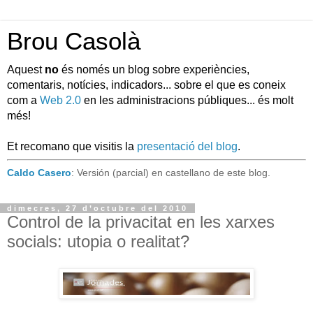
Brou Casolà
Aquest
no
és només un blog sobre experiències,
comentaris, notícies, indicadors... sobre el que es coneix
com a
Web 2.0
en les administracions públiques... és molt
més!
Et recomano que visitis la
presentació del blog
.
Caldo Casero
: Versión (parcial) en castellano de este blog.
dimecres, 27 d’octubre del 2010
Control de la privacitat en les xarxes
socials: utopia o realitat?