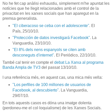
No he fet cap anàlisi exhaustiu, simplement m'he apuntat les
notícies que he llegit relacionades amb el control de la
privacitat en les xarxes socials que han aparegut en la
premsa generalista.
"El ciberacoso se ceba con el adolescente"
. El
País, 25/10/10.
"Protección de datos investigará Facebook"
. La
Vanguardia, 23/10/10.
"El 8% dels nens espanyols se citen amb
desconeguts d'internet"
. El Periódico, 22/10/10.
També cal tenir en compte el
debat La Xarxa al programa
Banda Ampla de TV3
del passat 13/10/10.
I una referència més, en aquest cas, una mica més vella:
"Los perfiles de 100 millones de usuarios de
Facebook, al descubierto"
. La Vanguardia,
29/07/10.
En tots aquests casos es dóna una imatge dolenta
(perdoneu-me el col·loquialisme) de les Xarxes Socials.