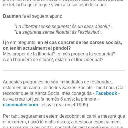
de fet, hi ha qui diu que vivim a la societat de la por.
Bauman
fa el següent apunt:
"
La llibertat sense seguretat és un caos absolut
".
"
La seguretat sense llibertat és l'esclavitut
".
I jo em pregunto,
en el cas concret de les xarxes socials,
on tenim actualment el pèndol?
Més proper de la llibertat?, o més proper a la seguretat?
A on l'hauríem de situar?, està en el lloc adequat?
Aquestes preguntes no són immediates de respondre...
estem en un camp - el de les Xarxes Socials - molt nou. (Cal
recordar que la Xarxa Social més coneguda -
Facebook
-
es va crear tot just fa només 6 anys; la primera -
classmates.com
- es va crear en el 1995).
Per tant, segurament estem descobrint el camí a mesura que
el recorrem, i això té molts riscos; a destacar especialment
els riscos en la privacitat, per tant, és molt oportú veure com