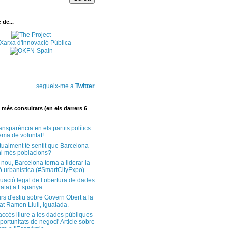
de...
segueix-me a
Twitter
més consultats (en els darrers 6
ansparència en els partits polítics:
ema de voluntat!
tualment té sentit que Barcelona
i més poblacions?
 nou, Barcelona torna a liderar la
ó urbanística (#SmartCityExpo)
tuació legal de l’obertura de dades
ata) a Espanya
rs d'estiu sobre Govern Obert a la
at Ramon Llull, Igualada.
'accés lliure a les dades públiques
ortunitats de negoci' Article sobre