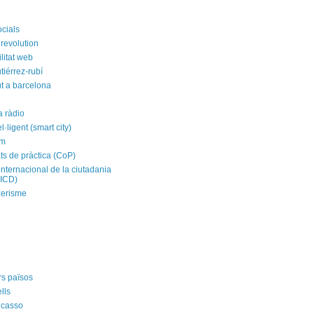
ocials
revolution
litat web
tiérrez-rubí
t a barcelona
a ràdio
el·ligent (smart city)
im
ts de pràctica (CoP)
internacional de la ciutadania
CICD)
zerisme
rs països
ells
icasso