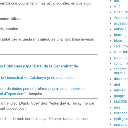
uoc
embli que puguin tenir més ús; o aquelles en què sigui
w3c
xarxes s
#spanish
ostenibilitat
.
accessibi
da, continu.
antoni gu
benvingu
ralitat per aquesta iniciativa
, és una molt bona inversió
blogs
cataluny
ciutat int
compart
comunita
es Públiques (OpenData) de la Generalitat de
congrés 
digital (
la Generalitat de Catalunya ja és una realitat
.
dospunt
dret
uets de dades perquè d'altres puguin crear serveis i
euskadi
al d'"open data"
. Janquim.
google
idp2008
nt el disc '
Black Tiger
' dels
Yesterday & Today
mentre
iese
tant aquest
post
.
indicado
n disc de rock dur dels anys 80 però, tanmateix, poc
jordi gra
museu p