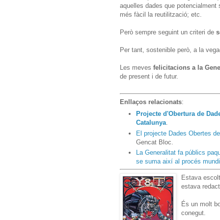
aquelles dades que potencialment s
més fàcil la reutilització; etc.
Però sempre seguint un criteri de
s
Per tant, sostenible però, a la vega
Les meves
felicitacions a la Gene
de present i de futur.
Enllaços relacionats
:
Projecte d'Obertura de Dad
Catalunya
.
El projecte Dades Obertes de 
Gencat Bloc.
La Generalitat fa públics paq
se suma així al procés mundi
Estava escolta
estava redac
És un molt bo
conegut.