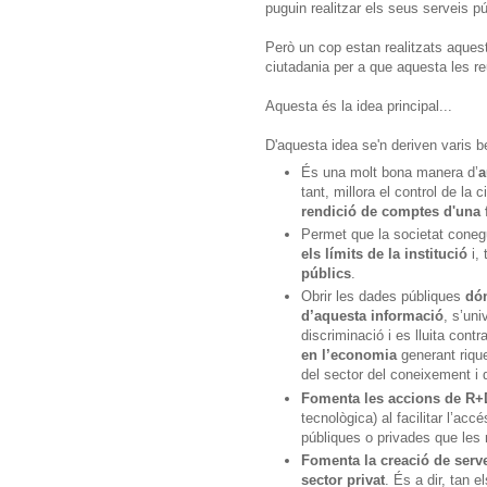
puguin realitzar els seus serveis pú
Però un cop estan realitzats aquest
ciutadania per a que aquesta les reut
Aquesta és la idea principal...
D'aquesta idea se'n deriven varis b
És una molt bona manera d’
a
tant, millora el control de la
rendició de comptes d'una 
Permet que la societat coneg
els límits de la institució
i,
públics
.
Obrir les dades públiques
dón
d’aquesta informació
, s’uni
discriminació i es lluita cont
en l’economia
generant riqu
del sector del coneixement i 
Fomenta les accions de R+
tecnològica) al facilitar l’ac
públiques o privades que les 
Fomenta la creació de serve
sector privat
. És a dir, tan 