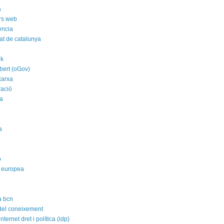
a
rs web
ència
tat de catalunya
nk
bert (oGov)
xarxa
ració
a
a
p
 europea
a bcn
 del coneixement
nternet dret i política (idp)