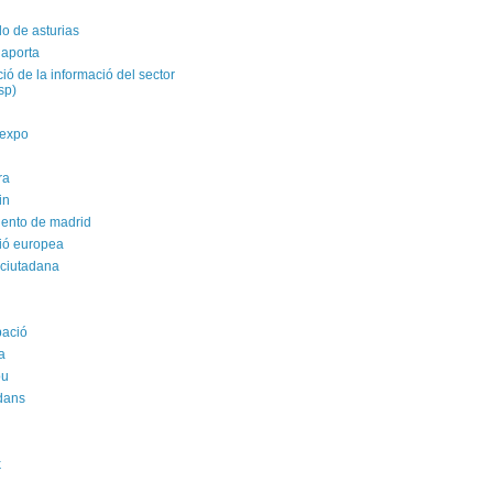
do de asturias
 aporta
ació de la informació del sector
isp)
yexpo
ra
in
ento de madrid
ió europea
 ciutadana
pació
a
ou
dans
k
i