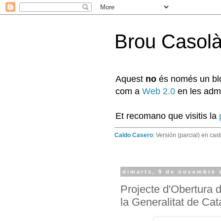
Brou Casol
Aquest
no
és només un blog
com a
Web 2.0
en les admi
Et recomano que visitis la
Caldo Casero
: Versión (parcial) en cas
dimarts, 9 de novembre 
Projecte d'Obertura
la Generalitat de Ca