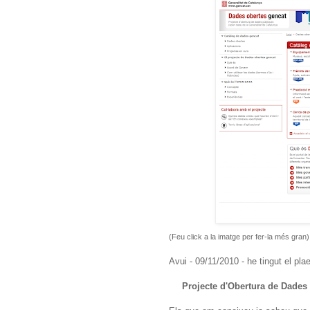
(Feu click a la imatge per fer-la més gran)
Avui - 09/11/2010 - he tingut el pla
Projecte d'Obertura de Dades 