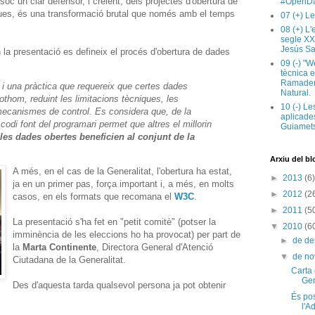
c un clar defensor, i creient, dels projectes d'obertura de
#OpenDa
ques, és una transformació brutal que només amb el temps
07 (+) Le
08 (+) L
segle XX
Jesús Sa
 la presentació es defineix el procés d'obertura de dades
09 (-) "W
tècnica e
Ramaderi
a i una pràctica que requereix que certes dades
Natural.
tothom, reduint les limitacions tècniques, les
10 (-) Le
 mecanismes de control. Es considera que, de la
aplicades
codi font del programari permet que altres el millorin
Guiamets
les dades obertes beneficien al conjunt de la
Arxiu del bl
A més, en el cas de la Generalitat, l'obertura ha estat,
►
2013
(6)
ja en un primer pas, força important i, a més, en molts
►
2012
(2
casos, en els formats que recomana el
W3C
.
►
2011
(5
La presentació s'ha fet en "petit comitè" (potser la
▼
2010
(6
imminència de les eleccions ho ha provocat) per part de
►
de d
la
Marta Continente
, Directora General d'Atenció
▼
de n
Ciutadana de la Generalitat.
Carta 
Gen
Des d'aquesta tarda qualsevol persona ja pot obtenir
És pos
l'A