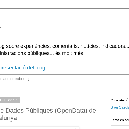
à
 sobre experiències, comentaris, notícies, indicadors..
nistracions públiques... és molt més!
presentació del blog
.
tellano de este blog.
del 2010
Presentació
Brou Casol
 de Dades Públiques (OpenData) de
talunya
Cerca en aq