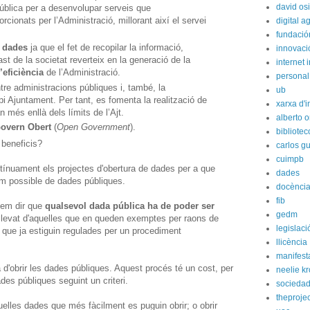
david os
 pública per a desenvolupar serveis que
cionats per l’Administració, millorant així el servei
digital 
fundación
es dades
ja que el fet de recopilar la informació,
innovaci
bast de la societat reverteix en la generació de la
internet i
l’eficiència
de l’Administració.
personal
tre administracions públiques i, també, la
ub
pi Ajuntament. Per tant, es fomenta la realització de
xarxa d'i
n més enllà dels límits de l’Ajt.
alberto o
Govern Obert
(
Open Government
).
bibliote
 beneficis?
carlos g
cuimpb
tínuament els projectes d'obertura de dades per a que
dades
im possible de dades públiques.
docènci
fib
ríem dir que
qualsevol dada pública ha de poder ser
gedm
llevat d'aquelles que en queden exemptes per raons de
legislaci
 o que ja estiguin regulades per un procediment
llicència
manifest
a d'obrir les dades públiques. Aquest procés té un cost, per
neelie k
des públiques seguint un criteri.
socieda
theprojec
elles dades que més fàcilment es puguin obrir; o obrir