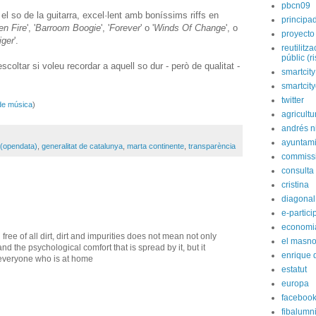
pbcn09
l so de la guitarra, excel·lent amb boníssims riffs en
principa
n Fire
', '
Barroom Boogie
', '
Forever
' o '
Winds Of Change
', o
proyecto
iger
'.
reutilitz
públic (r
scoltar si voleu recordar a aquell so dur - però de qualitat -
smartcity
smartcit
twitter
 de música
)
agricultu
andrés n
ayuntami
 (opendata)
,
generalitat de catalunya
,
marta continente
,
transparència
commiss
consulta
cristina
diagonal
e-partici
economi
ee of all dirt, dirt and impurities does not mean not only
el masn
nd the psychological comfort that is spread by it, but it
enrique 
 everyone who is at home
estatut
europa
faceboo
fibalumn