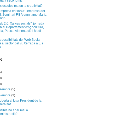
ta a l'Econòmic
s escoles maten la creativitat?
'empresa en xarxa: l'empresa del
I. Seminari FIBAlumni amb María
lido.
eb 2.0: Xarxes socials", jornada
n el Departament d'Agricultura,
a, Pesca, Alimentació i Medi
s possibilitats del Web Social
 al sector del vi. Xerrada a Els
.
og
6)
0)
0)
esembre
(5)
ovembre
(3)
oberta al futur President de la
eralitat ...
sible no anar mai a
dministració?