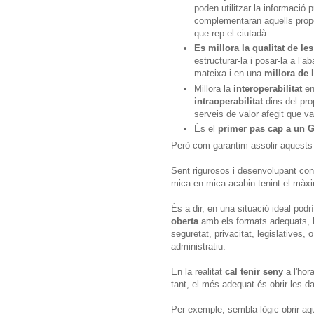
poden utilitzar la informació
complementaran aquells propor
que rep el ciutadà.
Es millora la qualitat de l
estructurar-la i posar-la a l’a
mateixa i en una
millora de 
Millora la
interoperabilitat
en
intraoperabilitat
dins del pro
serveis de valor afegit que va
És el
primer pas cap a un 
Però com garantim assolir aquests
Sent rigurosos i desenvolupant con
mica en mica acabin tenint el màx
És a dir, en una situació ideal pod
oberta
amb els formats adequats, 
seguretat, privacitat, legislatives,
administratiu.
En la realitat
cal tenir seny
a l'hor
tant, el més adequat és obrir les da
Per exemple, sembla lògic obrir aqu