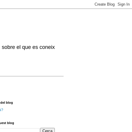
. sobre el que es coneix
 del blog
à?
uest blog