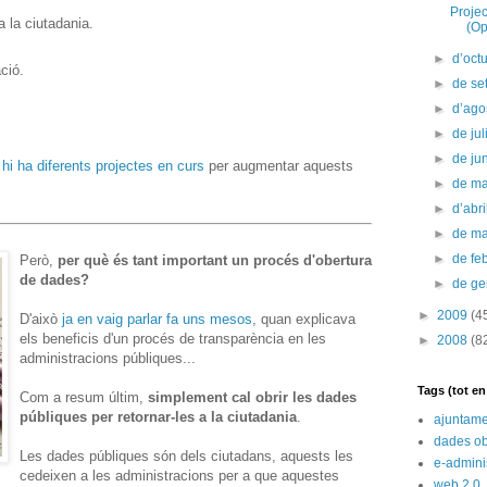
Proje
a la ciutadania.
(Op
►
d’oct
ció.
►
de s
►
d’ago
►
de jul
►
de ju
a
hi ha diferents projectes en curs
per augmentar aquests
►
de m
►
d’abr
►
de m
►
de fe
Però,
per què és tant important un procés d'obertura
de dades?
►
de g
►
2009
(4
D'això
ja en vaig parlar fa uns mesos
, quan explicava
els beneficis d'un procés de transparència en les
►
2008
(8
administracions públiques...
Tags (tot e
Com a resum últim,
simplement cal obrir les dades
públiques per retornar-les a la ciutadania
.
ajuntame
dades ob
Les dades públiques són dels ciutadans, aquests les
e-admini
cedeixen a les administracions per a que aquestes
web 2.0