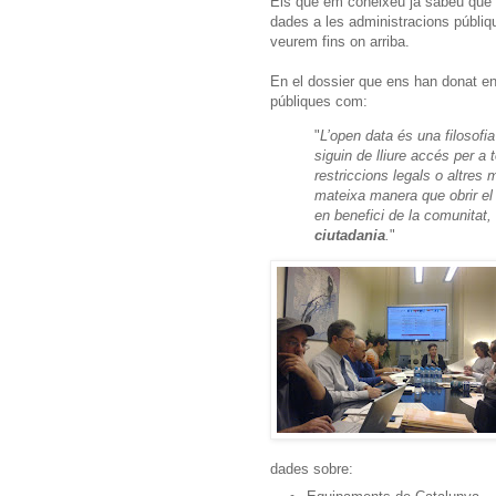
Els que em coneixeu ja sabeu que só
dades a les administracions públi
veurem fins on arriba.
En el dossier que ens han donat en
públiques com:
"
L’open data és una filosofi
siguin de lliure accés per a 
restriccions legals o altres
mateixa manera que obrir el 
en benefici de la comunitat,
ciutadania
.
"
dades sobre: