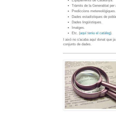
Equipaments de Catalunya.
Tràmits de la Generalitat per 
Prediccions metereològiques.
Dades estadístiques de pobla
Dades lingüístiques.
Imatges.
Etc. (
aquí teniu el catàleg
).
I això no s'acaba aquí donat que j
conjunts de dades.