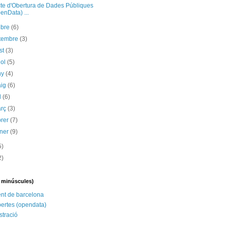
cte d'Obertura de Dades Públiques
enData) ...
ubre
(6)
etembre
(3)
st
(3)
iol
(5)
ny
(4)
aig
(6)
il
(6)
arç
(3)
brer
(7)
ener
(9)
5)
2)
n minúscules)
nt de barcelona
ertes (opendata)
stració