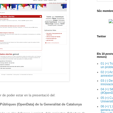
Sóc membre 
Twitter
Els 10
posts
mesos)
01 (+) Tr
un probl
02 (+) Ac
annexion
03 (-) De
innovaci
04 (+) Si
(#OpenD
er de poder estar en la presentació del:
05 (=) Cu
Universit
Públiques (OpenData) de la Generalitat de Catalunya
06 (+) 'L
genera op