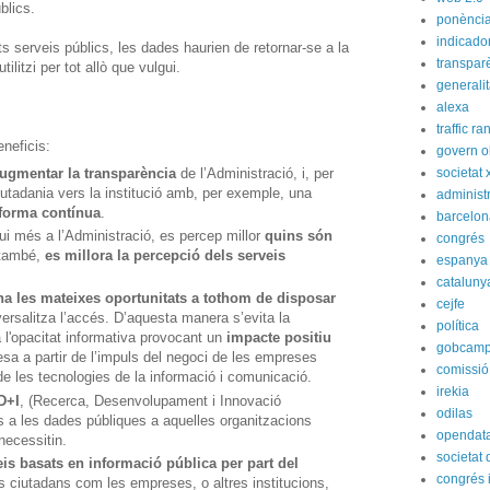
blics.
ponènci
indicado
s serveis públics, les dades haurien de retornar-se a la
transpar
ilitzi per tot allò que vulgui.
generali
alexa
traffic ra
eneficis:
govern o
ugmentar la transparència
de l’Administració, i, per
societat 
 ciutadania vers la institució amb, per exemple, una
administ
forma contínua
.
barcelon
ui més a l’Administració, es percep millor
quins són
congrés
 també,
es millora la percepció dels serveis
espanya
cataluny
a les mateixes oportunitats a tothom de disposar
cejfe
versalitza l’accés. D’aquesta manera s’evita la
política
ra l'opacitat informativa provocant un
impacte positiu
gobcam
esa a partir de l’impuls del negoci de les empreses
comissió
de les tecnologies de la informació i comunicació.
irekia
D+I
, (Recerca, Desenvolupament i Innovació
odilas
cés a les dades públiques a aquelles organitzacions
opendat
necessitin.
societat
is basats en informació pública per part del
congrés i
els ciutadans com les empreses, o altres institucions,