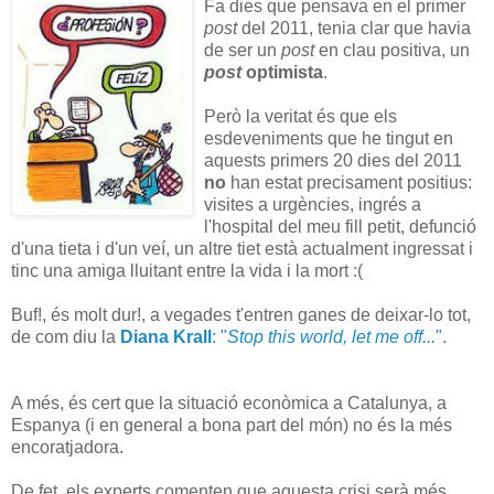
Fa dies que pensava en el primer
post
del 2011, tenia clar que havia
de ser un
post
en clau positiva, un
post
optimista
.
Però la veritat és que els
esdeveniments que he tingut en
aquests primers 20 dies del 2011
no
han estat precisament positius:
visites a urgències, ingrés a
l'hospital del meu fill petit, defunció
d'una tieta i d'un veí, un altre tiet està actualment ingressat i
tinc una amiga lluitant entre la vida i la mort :(
Buf!, és molt dur!, a vegades t'entren ganes de deixar-lo tot,
de com diu la
Diana Krall
: "
Stop this world, let me off...
"
.
A més, és cert que la situació econòmica a Catalunya, a
Espanya (i en general a bona part del món) no és la més
encoratjadora.
De fet, els experts comenten que aquesta crisi serà més