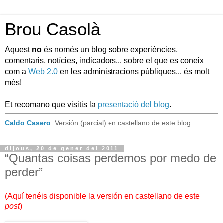
Brou Casolà
Aquest
no
és només un blog sobre experiències,
comentaris, notícies, indicadors... sobre el que es coneix
com a
Web 2.0
en les administracions públiques... és molt
més!
Et recomano que visitis la
presentació del blog
.
Caldo Casero
: Versión (parcial) en castellano de este blog.
dijous, 20 de gener del 2011
“Quantas coisas perdemos por medo de
perder”
(
Aquí tenéis disponible la versión en castellano de este
post
)