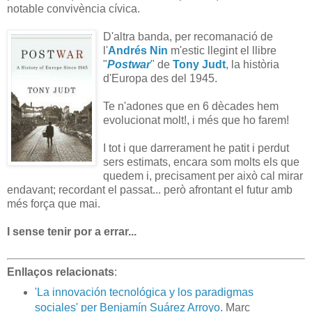
notable convivència cívica.
D'altra banda, per recomanació de
l'
Andrés Nin
m'estic llegint el llibre
"
Postwar
" de
Tony Judt
, la història
d'Europa des del 1945.
Te n'adones que en 6 dècades hem
evolucionat molt!, i més que ho farem!
I tot i que darrerament he patit i perdut
sers estimats, encara som molts els que
quedem i, precisament per això cal mirar
endavant; recordant el passat... però afrontant el futur amb
més força que mai.
I
sense tenir por a errar...
Enllaços relacionats
:
'La innovación tecnológica y los paradigmas
sociales' per Benjamín Suárez Arroyo
. Marc