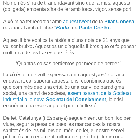
No només s'ha de tirar endavant sinó que, a més, aquesta
(obligada) empenta s'ha de fer amb força, vigor, sense por!
Això m'ha fet recordar amb
aquest tweet
de la
Pilar Conesa
relacionat amb el llibre "
Brida
" de
Paulo Coelho
.
Aquest llibre explica la història d'una noia de 21 anys que
vol ser bruixa. Aquest és un d'aquells llibres que et fa pensar
molt, una de les frases que té és:
“Quantas coisas perdemos por medo de perder.”
I això és el que vull expressar amb aquest
post
: cal anar
endavant, cal superar aquesta crisi econòmica que és
quelcom més que una crisi, és una canvi de paradigma
social, una canvi de societat,
estem passant de la Societat
Industrial a la nova
Societat del Coneixement
, la crisi
econòmica ha esdevingut el punt d'inflexió.
De fet, Catalunya (i Espanya) segueix sent un bon lloc per
viure, segur, a pesar de totes les mancances la nostra
sanitat és de les millors del món, de fet, el nostre servei
públic és bo (certament millorable, però bo) i tenim una