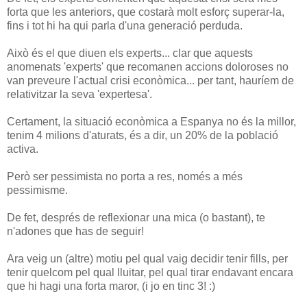
forta que les anteriors, que costarà molt esforç superar-la,
fins i tot hi ha qui parla d'una generació perduda.
Això és el que diuen els experts... clar que aquests
anomenats 'experts' que recomanen accions doloroses no
van preveure l'actual crisi econòmica... per tant, hauríem de
relativitzar la seva 'expertesa'.
Certament, la situació econòmica a Espanya no és la millor,
tenim 4 milions d'aturats, és a dir, un 20% de la població
activa.
Però ser pessimista no porta a res, només a més
pessimisme.
De fet, després de reflexionar una mica (o bastant), te
n'adones que has de seguir!
Ara veig un (altre) motiu pel qual vaig decidir tenir fills, per
tenir quelcom pel qual lluitar, pel qual tirar endavant encara
que hi hagi una forta maror, (i jo en tinc 3! :)