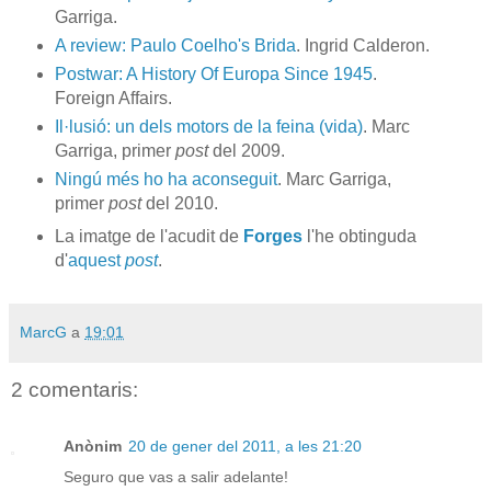
Garriga.
A review: Paulo Coelho's Brida
. Ingrid Calderon.
Postwar: A History Of Europa Since 1945
.
Foreign Affairs.
Il·lusió: un dels motors de la feina (vida)
. Marc
Garriga, primer
post
del 2009.
Ningú més ho ha aconseguit
. Marc Garriga,
primer
post
del 2010.
La imatge de l'acudit de
Forges
l'he obtinguda
d'
aquest
post
.
MarcG
a
19:01
2 comentaris:
Anònim
20 de gener del 2011, a les 21:20
Seguro que vas a salir adelante!