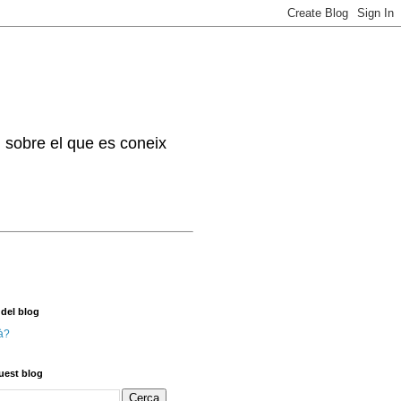
. sobre el que es coneix
 del blog
à?
uest blog