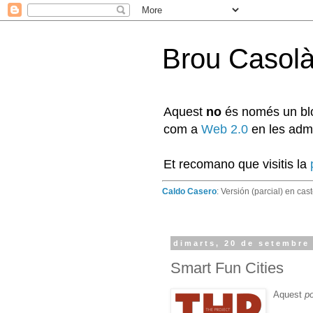
Brou Casol
Aquest
no
és només un blog
com a
Web 2.0
en les admi
Et recomano que visitis la
Caldo Casero
: Versión (parcial) en cas
dimarts, 20 de setembre
Smart Fun Cities
Aquest
p