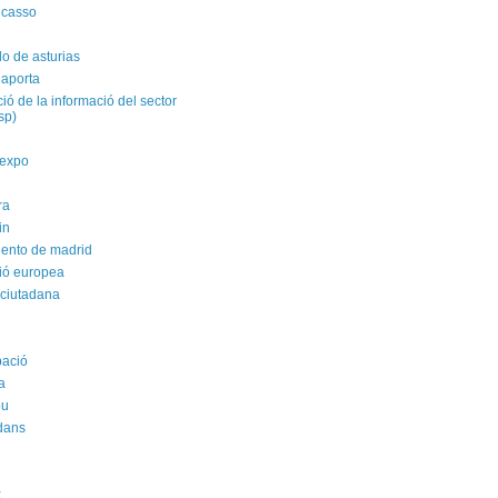
icasso
do de asturias
 aporta
ació de la informació del sector
isp)
yexpo
ra
in
ento de madrid
ió europea
 ciutadana
pació
a
ou
dans
k