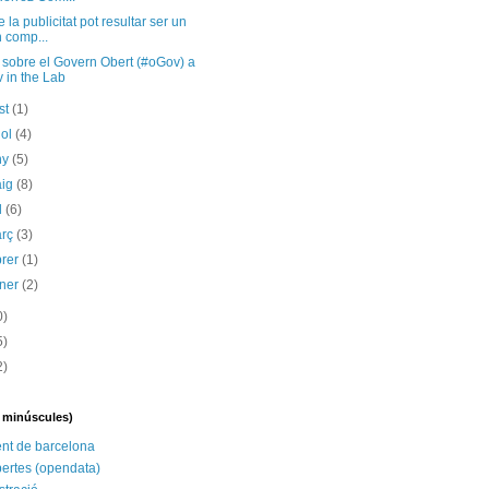
e la publicitat pot resultar ser un
 comp...
 sobre el Govern Obert (#oGov) a
 in the Lab
st
(1)
iol
(4)
ny
(5)
aig
(8)
il
(6)
arç
(3)
brer
(1)
ener
(2)
0)
5)
2)
n minúscules)
nt de barcelona
ertes (opendata)