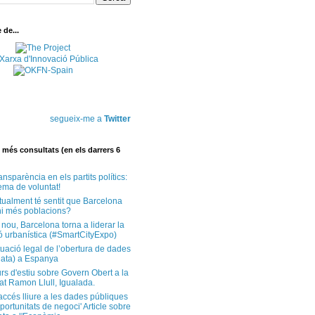
de...
segueix-me a
Twitter
més consultats (en els darrers 6
ansparència en els partits polítics:
ema de voluntat!
tualment té sentit que Barcelona
i més poblacions?
 nou, Barcelona torna a liderar la
ó urbanística (#SmartCityExpo)
tuació legal de l’obertura de dades
ata) a Espanya
rs d'estiu sobre Govern Obert a la
at Ramon Llull, Igualada.
'accés lliure a les dades públiques
ortunitats de negoci' Article sobre