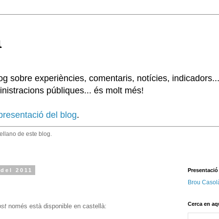
à
 sobre experiències, comentaris, notícies, indicadors..
nistracions públiques... és molt més!
presentació del blog
.
tellano de este blog.
 del 2011
Presentació
Brou Casol
Cerca en aq
ost
només està disponible en castellà: