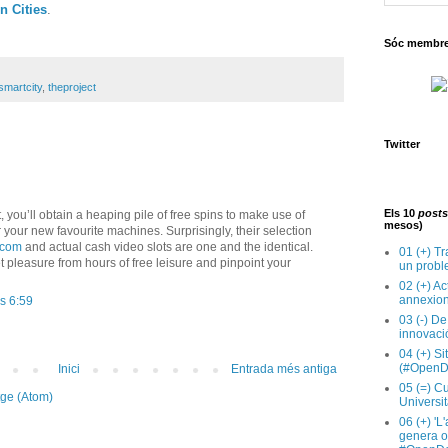
n Cities
.
Sóc membre 
smartcity
,
theproject
Twitter
Els 10
posts
t, you’ll obtain a heaping pile of free spins to make use of
mesos)
 your new favourite machines. Surprisingly, their selection
.com
and actual cash video slots are one and the identical.
01 (+) Tr
t pleasure from hours of free leisure and pinpoint your
un probl
02 (+) Ac
annexion
s 6:59
03 (-) De
innovaci
04 (+) Si
(#OpenD
Inici
Entrada més antiga
05 (=) Cu
tge (Atom)
Universit
06 (+) 'L
genera op