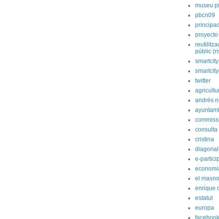
museu p
pbcn09
principa
proyecto
reutilitz
públic (r
smartcity
smartcit
twitter
agricultu
andrés n
ayuntami
commiss
consulta
cristina
diagonal
e-partici
economi
el masn
enrique 
estatut
europa
faceboo