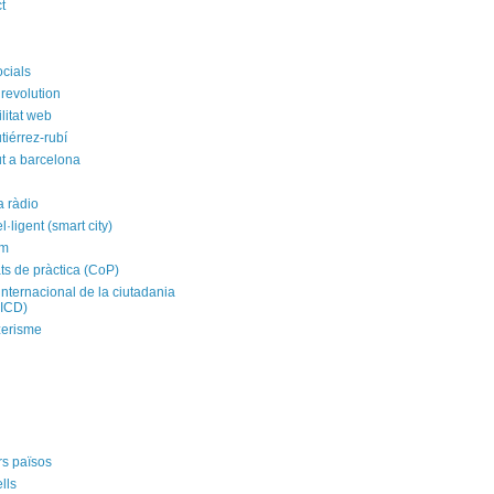
t
ocials
revolution
litat web
tiérrez-rubí
t a barcelona
a ràdio
el·ligent (smart city)
im
ts de pràctica (CoP)
internacional de la ciutadania
CICD)
zerisme
rs països
ells