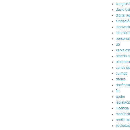
congrés i
david os
digital 
fundación
innovaci
internet i
personal
ub
xarxa d'i
alberto o
bibliote
carlos g
cuimpb
dades
docènci
fib
gedm
legislaci
llicència
manifest
neelie k
socieda