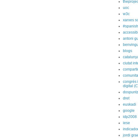
theprojec
uoc
w3c
xarxes s
#spanish
accessibi
antoni gu
benvingu
blogs
cataluny
ciutat int
compart
comunita
congrés 
digital (
dospunt
dret
euskadi
google
idp2008
iese
indicado
jordi gra