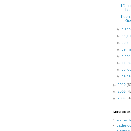
L'ús d
bon
Debat
Gov
►
d’ago
►
de jul
►
de ju
►
de m
►
d’abr
►
de m
►
de fe
►
de g
►
2010
(6
►
2009
(4
►
2008
(8
Tags (tot e
ajuntame
dades ob