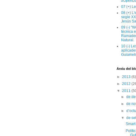
#OpenDa
07 (+) Le
08 (+) L
segle XX
Jesús Sa
09 (-) "W
tècnica e
Ramaderi
Natural.
10 (-) Le
aplicades
Guiamets
Arxiu del bl
►
2013
(6)
►
2012
(2
▼
2011
(5
►
de d
►
de n
►
d’oct
▼
de s
Smart 
Políti
Gut