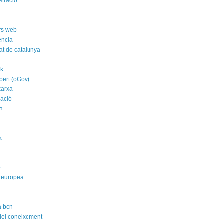
stració
a
rs web
ència
tat de catalunya
nk
bert (oGov)
xarxa
ració
a
a
p
 europea
a bcn
 del coneixement