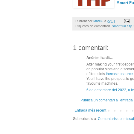
Smart Fu
Publicat per
MarcG
a
22:01
Etiquetes de comentaris:
smart fun city
,
1 comentari:
Anònim ha dit...
After making your first deposi
on popular slots and discover
of free slots
thecasinosource
You’ll have the prospect to ge
favourite machines.
6 de desembre del 2022, a le
Publica un comentari a l'entrada
Entrada més recent
Subscriure's a:
Comentaris del missa