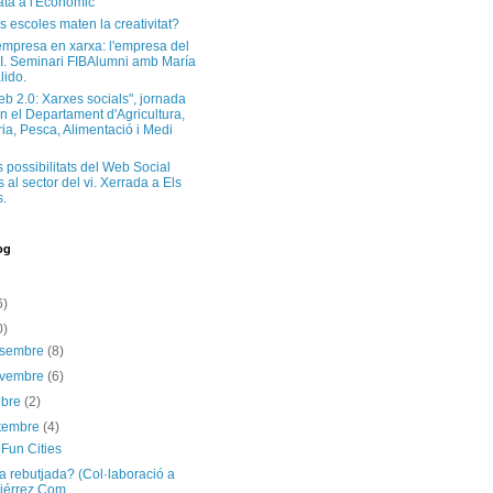
ta a l'Econòmic
s escoles maten la creativitat?
'empresa en xarxa: l'empresa del
I. Seminari FIBAlumni amb María
lido.
eb 2.0: Xarxes socials", jornada
n el Departament d'Agricultura,
a, Pesca, Alimentació i Medi
s possibilitats del Web Social
 al sector del vi. Xerrada a Els
.
og
6)
0)
esembre
(8)
ovembre
(6)
ubre
(2)
etembre
(4)
Fun Cities
ca rebutjada? (Col·laboració a
iérrez Com...