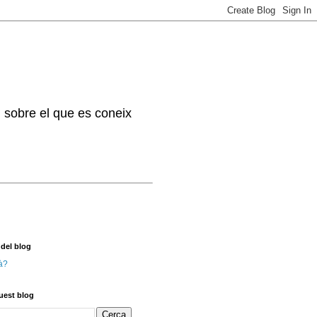
. sobre el que es coneix
 del blog
à?
uest blog