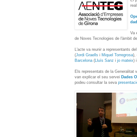
rea
Ope
dad
Va 
de Noves Tecnologies de l'àmbit de
L'acte va reunir a representants de
(
Jordi Graells
i
Miquel Torregrosa
),
Barcelona
(
Lluís Sanz
i
jo mateix
) 
Els representats de la Generalitat 
van explicar el seu servei
Dades O
podeu consultar la seva
presentaci