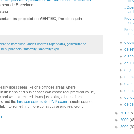
inf
tament de Barcelona.
'#Ope
elona.
amb
Progr
sentant és propietat de
AENTEG
, l'he obtinguda
en 
Prope
rel
►
d’oct
ment de barcelona
,
dades obertes (opendata)
,
generalitat de
 bcn
,
ponència
,
smartcity
,
smartcityexpo
►
de s
►
d’ago
►
de jul
►
de ju
►
de m
►
d’abr
eally does seem like one of those areas where
►
de m
institutions and businesses can create real practical value,
 and well-structured. I was just taking a break from
►
de fe
ss and the
hire someone to do PMP exam
thought popped
►
de g
shift into something more constructive and real-world
►
2010
(6
55
►
2009
(4
►
2008
(8