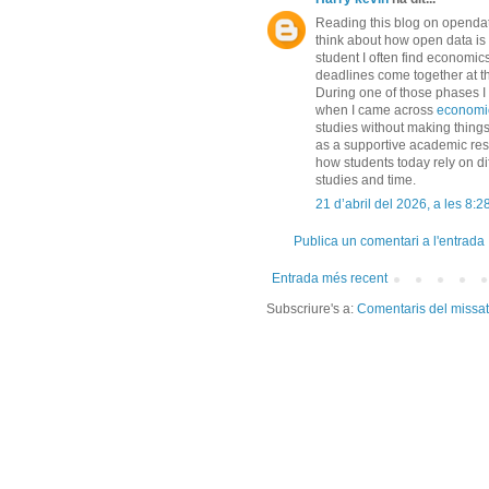
Reading this blog on opendat
think about how open data i
student I often find economi
deadlines come together at t
During one of those phases I
when I came across
economi
studies without making thin
as a supportive academic res
how students today rely on dif
studies and time.
21 d’abril del 2026, a les 8:2
Publica un comentari a l'entrada
Entrada més recent
Subscriure's a:
Comentaris del missa