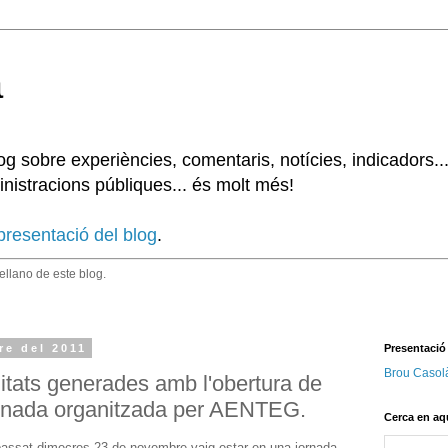
à
 sobre experiències, comentaris, notícies, indicadors..
nistracions públiques... és molt més!
presentació del blog
.
tellano de este blog.
re del 2011
Presentació
Brou Casol
tats generades amb l'obertura de
ornada organitzada per AENTEG.
Cerca en aq
passat dimecres 23 de novembre vaig estar en una jornada