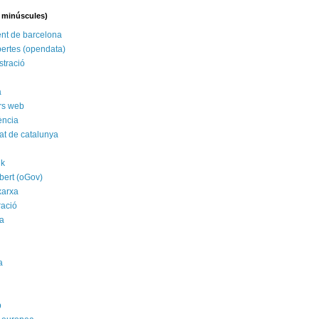
n minúscules)
nt de barcelona
ertes (opendata)
stració
a
rs web
ència
tat de catalunya
nk
bert (oGov)
xarxa
ració
a
a
p