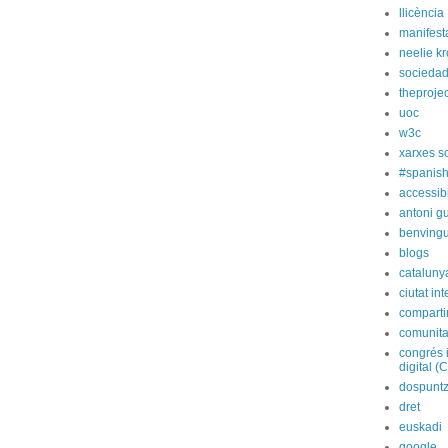
llicència
manifest
neelie k
socieda
theprojec
uoc
w3c
xarxes s
#spanish
accessibi
antoni gu
benvingu
blogs
cataluny
ciutat int
compart
comunita
congrés 
digital (
dospunt
dret
euskadi
google