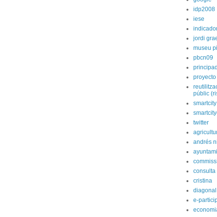
idp2008
iese
indicado
jordi gra
museu p
pbcn09
principa
proyecto
reutilitz
públic (r
smartcity
smartcit
twitter
agricultu
andrés n
ayuntami
commiss
consulta
cristina
diagonal
e-partici
economi