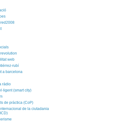
ació
roes
dred2008
t
ocials
revolution
litat web
tiérrez-rubí
t a barcelona
a ràdio
el·ligent (smart city)
im
ts de pràctica (CoP)
internacional de la ciutadania
CICD)
zerisme