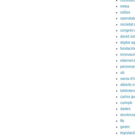
comissió
irekia
odilas
opendat
societat
congrés i
david os
digital 
fundación
innovaci
internet i
personal
ub
xarxa d'i
alberto o
bibliote
carlos g
cuimpb
dades
docènci
fib
gedm
legislaci