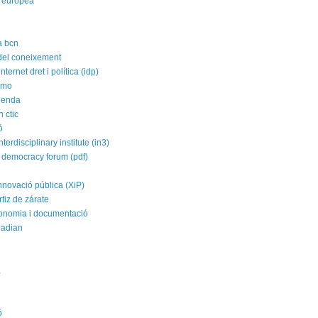
 europea
a bcn
 del coneixement
nternet dret i política (idp)
imo
agenda
 ctic
ó
nterdisciplinary institute (in3)
 democracy forum (pdf)
nnovació pública (XiP)
rtiz de zárate
conomia i documentació
uadian
a
ó