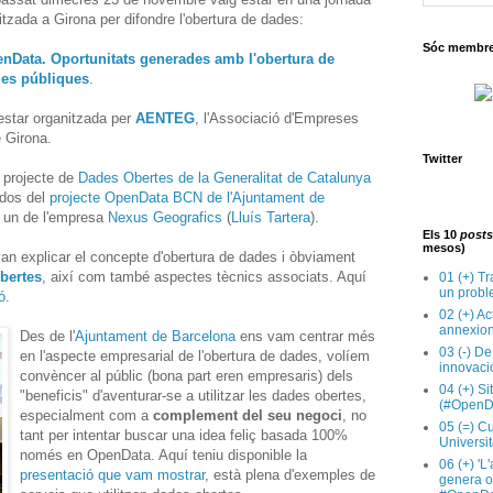
litzada a Girona per difondre l'obertura de dades:
Sóc membre 
nData. Oportunitats generades amb l'obertura de
es públiques
.
estar organitzada per
AENTEG
, l'Associació d'Empreses
 Girona.
Twitter
l projecte de
Dades Obertes de la Generalitat de Catalunya
 dos del
projecte OpenData BCN de l'Ajuntament de
i un de l'empresa
Nexus Geografics
(
Lluís Tartera
).
Els 10
posts
mesos)
van explicar el concepte d'obertura de dades i òbviament
bertes
, així com també aspectes tècnics associats. Aquí
01 (+) Tr
un probl
ó
.
02 (+) Ac
annexion
Des de l'
Ajuntament de Barcelona
ens vam centrar més
03 (-) De
en l'aspecte empresarial de l'obertura de dades, volíem
innovaci
convèncer al públic (bona part eren empresaris) dels
04 (+) Si
"beneficis" d'aventurar-se a utilitzar les dades obertes,
(#OpenD
especialment com a
complement del seu negoci
, no
05 (=) Cu
tant per intentar buscar una idea feliç basada 100%
Universit
només en OpenData. Aquí teniu disponible la
06 (+) 'L
presentació que vam mostrar
, està plena d'exemples de
genera op