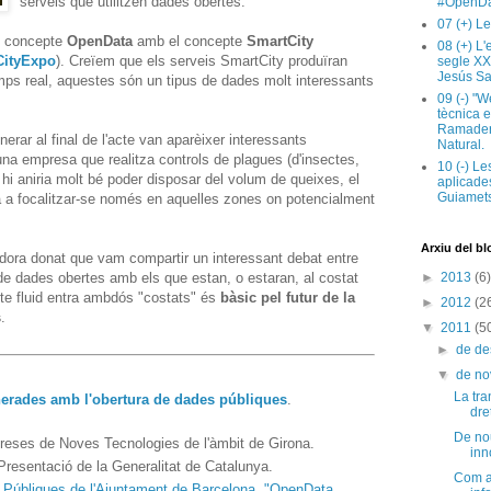
serveis que utilitzen dades obertes.
#OpenDa
07 (+) Le
el concepte
OpenData
amb el concepte
SmartCity
08 (+) L
CityExpo
). Creïem que els serveis SmartCity produïran
segle XX
Jesús Sa
ps real, aquestes són un tipus de dades molt interessants
09 (-) "W
tècnica e
Ramaderi
erar al final de l'acte van aparèixer interessants
Natural.
na empresa que realitza controls de plagues (d'insectes,
10 (-) Le
 hi aniria molt bé poder disposar del volum de queixes, el
aplicades
Guiamets
ra a focalitzar-se només en aquelles zones on potencialment
Arxiu del bl
idora donat que vam compartir un interessant debat entre
 de dades obertes amb els que estan, o estaran, al costat
►
2013
(6)
te fluid entra ambdós "costats" és
bàsic pel futur de la
►
2012
(2
s
.
▼
2011
(5
►
de d
▼
de n
La tra
erades amb l'obertura de dades públiques
.
dre
De nou
preses de Noves Tecnologies de l'àmbit de Girona.
inn
 Presentació de la Generalitat de Catalunya.
Com ac
 Públiques de l'Ajuntament de Barcelona, "OpenData