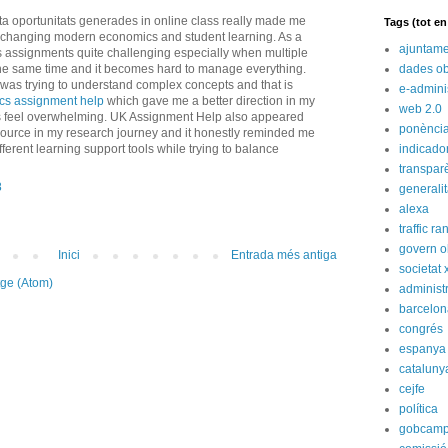
a oportunitats generades in online class really made me
Tags (tot e
s changing modern economics and student learning. As a
ajuntame
cs assignments quite challenging especially when multiple
he same time and it becomes hard to manage everything.
dades ob
 was trying to understand complex concepts and that is
e-admini
cs assignment help
which gave me a better direction in my
web 2.0
gs feel overwhelming. UK Assignment Help also appeared
ponènci
ource in my research journey and it honestly reminded me
ferent learning support tools while trying to balance
indicado
transpar
8
generali
alexa
traffic ra
govern o
Inici
Entrada més antiga
societat 
tge (Atom)
administ
barcelon
congrés
espanya
cataluny
cejfe
política
gobcam