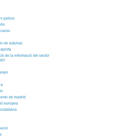
rs països
ells
icasso
do de asturias
 aporta
ació de la informació del sector
isp)
yexpo
ra
in
ento de madrid
ió europea
 ciutadana
pació
a