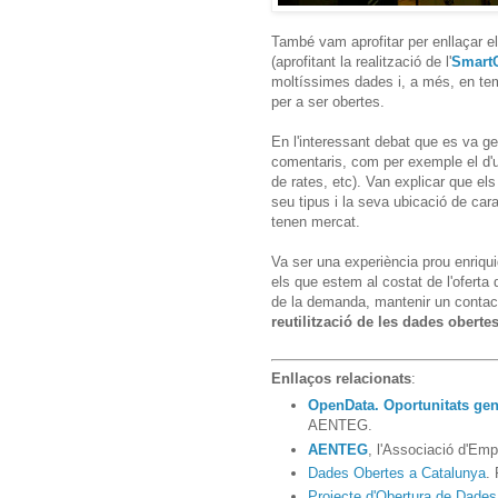
També vam aprofitar per enllaçar 
(aprofitant la realització de l'
Smart
moltíssimes dades i, a més, en tem
per a ser obertes.
En l'interessant debat que es va gen
comentaris, com per exemple el d'u
de rates, etc). Van explicar que els
seu tipus i la seva ubicació de ca
tenen mercat.
Va ser una experiència prou enriqu
els que estem al costat de l'oferta
de la demanda, mantenir un contac
reutilització de les dades oberte
Enllaços relacionats
:
OpenData. Oportunitats gen
AENTEG.
AENTEG
, l'Associació d'Em
Dades Obertes a Catalunya
.
Projecte d'Obertura de Dades