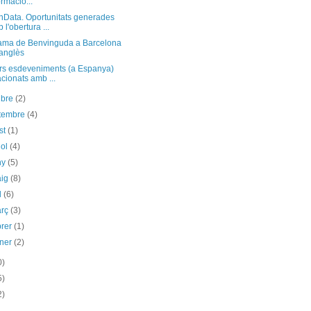
ormació...
nData. Oportunitats generades
 l'obertura ...
ama de Benvinguda a Barcelona
anglès
rs esdeveniments (a Espanya)
acionats amb ...
ubre
(2)
etembre
(4)
st
(1)
iol
(4)
ny
(5)
aig
(8)
il
(6)
arç
(3)
brer
(1)
ener
(2)
0)
5)
2)