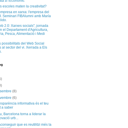
ta a l'Econòmic
s escoles maten la creativitat?
'empresa en xarxa: l'empresa del
I. Seminari FIBAlumni amb María
lido.
eb 2.0: Xarxes socials", jornada
n el Departament d'Agricultura,
a, Pesca, Alimentació i Medi
s possibilitats del Web Social
 al sector del vi. Xerrada a Els
.
og
6)
0)
esembre
(8)
ovembre
(6)
nsparència informativa és el teu
t a saber
, Barcelona torna a liderar la
ovació urb...
onseguir que es reutilitzi més la