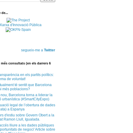
de...
segueix-me a
Twitter
més consultats (en els darrers 6
ansparència en els partits polítics:
ema de voluntat!
tualment té sentit que Barcelona
i més poblacions?
 nou, Barcelona torna a liderar la
ó urbanística (#SmartCityExpo)
tuació legal de l’obertura de dades
ata) a Espanya
rs d'estiu sobre Govern Obert a la
at Ramon Llull, Igualada.
'accés lliure a les dades públiques
ortunitats de negoci' Article sobre