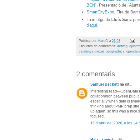
BCN"
. Presentació de l'Ajun
SmartCityExpo
. Fira de Barc
La imatge de
Lluís Sanz
pre
d'
aquí
.
Publicat per
MarcG
a
23:23
Etiquetes de comentaris:
aenteg
,
ajunta
catalunya
,
nexus geographics
,
opendata
2 comentaris:
Samuel Beckett
ha dit...
Interesting read—OpenData r
collaboration between public 
especially when data is timely
thinking about PMP prep stre
up again, so this was a nice 
focused.
16 d’abril del 2026, a les 14:
Harry kevin
ha dit...