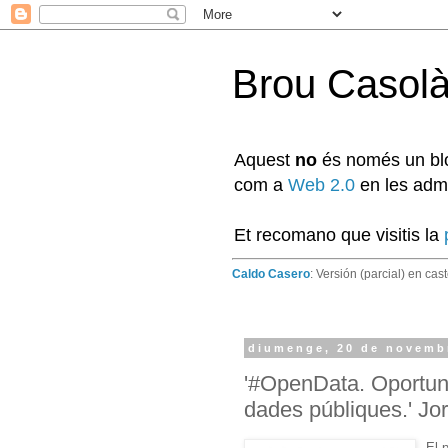
Brou Casol
Aquest
no
és només un blog
com a
Web 2.0
en les admi
Et recomano que visitis la
Caldo Casero
: Versión (parcial) en cas
diumenge, 20 de novemb
'#OpenData. Oportuni
dades públiques.' J
El 