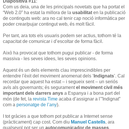
Diapositiva #11
:
Com us deia, una de les principals novetats que ha portat el
“Web 2.0” ha estat la millora de la
usabilitat
en la publicació
de continguts web: ara no cal tenir cap noció informàtica per
poder crear/pujar contingut web, és molt fàcil.
Per tant, ara tots els usuaris podem ser actius, tothom té la
capacitat de comunicar i d’escoltar de forma fàcil.
Això ha provocat que tothom pugui publicar - de forma
massiva - les seves idees, les seves opinions.
Aquest és un dels elements clau imprescindibles per
entendre l'èxit del moviment anomenat dels ‘
Indignats
’. Cal
recordar que aquest ha estat – i segueix sent – un seriós
avís als governants; és segurament
el moviment civil més
important dels darrers anys
a Espanya i a bona part del
món (de fet, la
revista Time
acaba d’assignar a l’”Indignat”
com a
personatge de l’any
).
I tot gràcies a que tothom pot publicar a Internet sense
(pràcticament) cap cost.
Com diu
Manuel Castells
, ara
qualsevol pot ser un
autocomunicador de masses
.