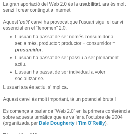
La gran aportació del Web 2.0 és la
usabilitat
, ara és molt
senzill crear contingut a Internet.
Aquest '
petit
' canvi ha provocat que l'usuari sigui el canvi
essencial en el “fenomen” 2.0.
L’usuari ha passat de ser només consumidor a
ser, a més, productor: productor + consumidor =
prosumidor
.
L’usuari ha passat de ser passiu a ser plenament
actiu.
L’usuari ha passat de ser individual a voler
socialitzar-se.
L’usuari ara és actiu, s’implica.
Aquest canvi és molt important, té un potencial brutal!
Es comença a parlar de “Web 2.0” en la primera conferència
sobre aquesta temàtica que es va fer a l’octubre de 2004
(organitzada per
Dale Dougherty
i
Tim O’Reilly
).