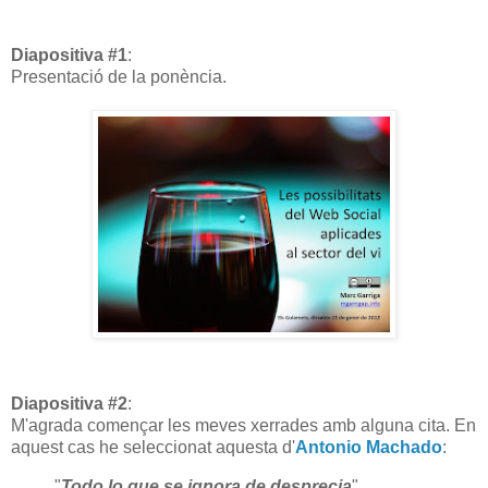
Diapositiva #1
:
Presentació de la ponència.
Diapositiva #2
:
M'agrada començar les meves xerrades amb alguna cita. En
aquest cas he seleccionat aquesta d'
Antonio Machado
:
"
Todo lo que se ignora de desprecia
"