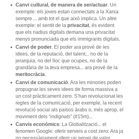
Canvi cultural, de manera de ser/actuar
. Un
exemple: els joves estan connectats a la Xarxa
sempre ... amb tot el que això implica. Un altre
exemple: el sentit de la
privacitat
, és evident
que els nadius digitals demana una privacitat
menys pronunciada que els immigrants digitals.
Canvi de poder
. El poder ara prové de les
idees, de la reputació, del talent... no de la
jerarquia, no del lloc que ocupes, no de la
grandària de la teva empresa... ara prové de la
meritocràcia
.
Canvi de comunicació
. Ara les minories poden
propugnar les seves idees de forma massiva a
un cost pràcticament zero. S'han revolucionat les
regles de la comunicació, per exemple, la recent
revolució social als països àrabs o, més aprop, el
moviment dels “
indignats
” (#15m)...
Canvis econòmics
: La Globalització... el
fenomen Google: oferir serveis a cost zero: Ara ja
no necessàriament oferir un servei de valor