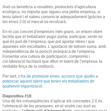
Això us beneficia a vosaltres, productors d'agricultura
ecològica, no importa que sigueu una petita empresa, si
teniu talent i el sabeu comunicar adequadament (gràcies a
les eines 2.0) el mercat us recolzarà.
En el cas concret d’empreses més grans, un entorn obert
facilita que el treballador pugui parlar, participar, sentir-se
que és part de l’empresa, que pot aportar idees i que
aquestes són escoltades. L’aportació de tothom suma, amb
independència de la posició jeràrquica de l’empresa.
Fomentar una cultura de participació, compromís i
col·laboració facilitarà que aflori el talent de l’empresa, la
veritable força de la institució.
Per tant,
s’ha de promoure eines, accions que ajudin a
potenciar aquest talent que tenen els treballadors de
qualsevol organització
.
Diapositiva #18
:
Una de les conseqüències d’aplicar els conceptes 2.0 és
l’eliminació de les jerarquies, en el vostre cas això es
trasllada a l’
eliminació d’intermediaris
, especialment en la