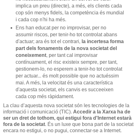
implica un preu (directe), a més, els clients cada
cop són menys fidels, la competència és mundial
i cada cop n'hi ha més.
Ens han educat per no improvisar, per no
assumir riscos, per tenir-ho tot controlat abans
d'actuar; ara és tot el contrari,
la incertesa forma
part dels fonaments de la nova societat del
coneixement
, per tant cal improvisar
contínuament, el risc existeix sempre, per tant,
gestionem-lo, no esperem a tenir-ho tot controlat
per actuar... és molt possible que no actuéssim
mai. A més, la velocitat és una característica
d'aquesta societat, els canvis es succeeixen
cada cop més ràpidament.
La clau d’aquesta nova societat són les tecnologies de la
informació i comunicació (TIC).
Accedir a la Xarxa ha de
ser un dret de tothom, qui estigui fora d'Internet estarà
fora de la societat
. És un luxe que bona part de la societat
encara no estigui, o no pugui, connectar-se a Internet.