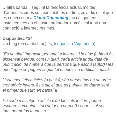
D’altra banda, i seguint la tendència actual, moltes
d’aquestes eines són executables on-line, és a dir, és el que
es coneix com a
Cloud Computing
: no cal que ens
instal·lem res en el nostre ordinador, només cal tenir una
connexió a Internet, res més.
Diapositiva #24
:
Un blog (en català bloc) és, (
segons la Viquipèdia
):
“
És un diari interactiu personal a Internet. Un bloc (o blog) és
dissenyat perquè, com un diari, cada article tingui data de
publicació, de manera que la persona que escriu (autor) i les
que llegeixen puguin seguir tot el que s'ha publicat i editat.
Usualment els articles (o posts), són presentats en un ordre
cronològic invers, és a dir, el que es pública en darrer serà
el primer que surti en pantalla
En cada missatge o article d'un bloc els lectors poden
escriure comentaris (si l'autor ho permet) i aquest, al seu
torn, donar-los resposta.