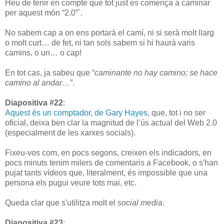
Heu de tenir en compte que tot just es comença a caminar
per aquest món “2.0”`.
No sabem cap a on ens portarà el camí, ni si serà molt llarg
o molt curt… de fet, ni tan sols sabem si hi haurà varis
camins, o un… o cap!
En tot cas, ja sabeu que “
caminante no hay camino; se hace
camino al andar…
”.
Diapositiva #22
:
Aquest és un comptador, de Gary Hayes
, que, tot i no ser
oficial, deixa ben clar la magnitud de l’ús actual del Web 2.0
(especialment de les xarxes socials).
Fixeu-vos com, en pocs segons, creixen els indicadors, en
pocs minuts tenim milers de comentaris a Facebook, o s'han
pujat tants vídeos que, literalment, és impossible que una
persona els pugui veure tots mai, etc.
Queda clar que s'utilitza molt el
social media
.
Diapositiva #23
: