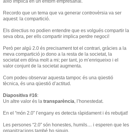
això implica en un entorn empresarial.
Recordo que un tema que va generar controvèrsia va ser
aquest: la compartició.
Els directius no podien entendre que es volgués compartir la
seva obra, per ells compartir implica perdre negoci!
Però per algú 2.0 és precisament tot el contrari, gràcies a la
meva compartició jo dono a la resta de la societat, la
societat em dóna molt a mi; per tant, jo m’enriqueixo i el
valor conjunt de la societat augmenta.
Com podeu observar aquesta tampoc és una qüestió
tècnica, és una qüestió d’actitud.
Diapositiva #16
:
Un altre valor és la
transparència
, l’honestedat.
En el “món 2.0” l’engany es detecta ràpidament i és rebutjat!
Les persones “2.0” són honestes, humils… i esperen que les
organitzacions també ho siguin.