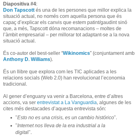
Diapositiva #4
:
Don Tapscott
és una de les persones que millor explica la
situació actual, no només com aquella persona que és
capaç d’explicar els canvis que estem patint/gaudint sinó
que, a més, Tapscott dóna recomanacions – moltes de
l’àmbit empresarial – per millorar tot adaptant-se a la nova
situació actual.
És co-autor del best-seller “
Wikinomics
” (conjuntament amb
Anthony D. Williams
).
És un llibre que explora com les TIC aplicades a les
relacions socials (Web 2.0) han revolucionat l’economia
tradicional.
Al gener d’enguany va venir a Barcelona, entre d’altres
accions, va ser
entrevistat a La Vanguardia
, algunes de les
cites més destacades d’aquesta entrevista són:
"
Esto no es una crisis, es un cambio histórico
".
"
Internet nos lleva de la era industrial a la
digita
l".