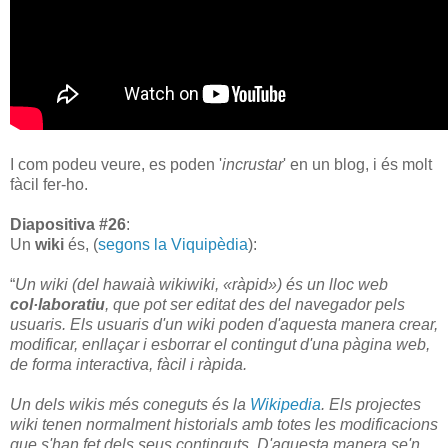
I com podeu veure, es poden '
incrustar
' en un blog, i és molt
fàcil fer-ho.
Diapositiva #26
:
Un
wiki
és, (
segons la Viquipèdia
):
“
Un wiki (del hawaià wikiwiki, «ràpid») és un lloc web
col·laboratiu
, que pot ser editat des del navegador pels
usuaris. Els usuaris d'un wiki poden d'aquesta manera crear,
modificar, enllaçar i esborrar el contingut d'una pàgina web,
de forma interactiva, fàcil i ràpida.
Un dels wikis més coneguts és la
Wikipedia
.
Els projectes
wiki tenen normalment historials amb totes les modificacions
que s'han fet dels seus continguts. D'aquesta manera se'n