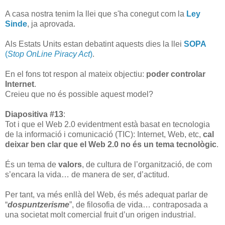
A casa nostra tenim la llei que s'ha conegut com la
Ley
Sinde
, ja aprovada.
Als Estats Units estan debatint aquests dies la llei
SOPA
(
Stop OnLine Piracy Act
)
.
En el fons tot respon al mateix objectiu:
poder controlar
Internet
.
Creieu que no és possible aquest model?
Diapositiva #13
:
Tot i que el Web 2.0 evidentment està basat en tecnologia
de la informació i comunicació (TIC): Internet, Web, etc,
cal
deixar ben clar que el Web 2.0 no és un tema tecnològic
.
És un tema de
valors
, de cultura de l’organització, de com
s’encara la vida… de manera de ser, d’actitud.
Per tant, va més enllà del Web, és més adequat parlar de
“
dospuntzerisme
”, de filosofia de vida… contraposada a
una societat molt comercial fruit d’un origen industrial.