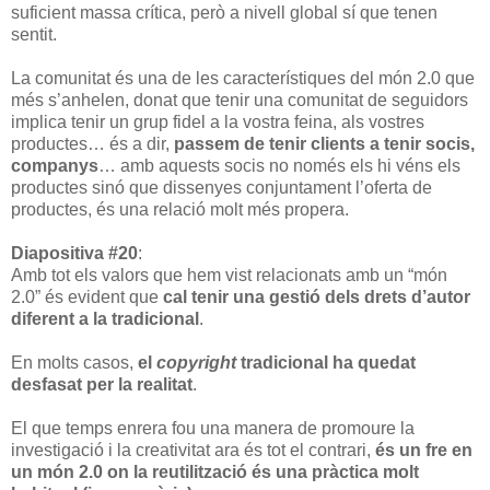
suficient massa crítica, però a nivell global sí que tenen
sentit.
La comunitat és una de les característiques del món 2.0 que
més s’anhelen, donat que tenir una comunitat de seguidors
implica tenir un grup fidel a la vostra feina, als vostres
productes… és a dir,
passem de tenir clients a tenir socis,
companys
… amb aquests socis no només els hi véns els
productes sinó que dissenyes conjuntament l’oferta de
productes, és una relació molt més propera.
Diapositiva #20
:
Amb tot els valors que hem vist relacionats amb un “món
2.0” és evident que
cal tenir una gestió dels drets d’autor
diferent a la tradicional
.
En molts casos,
el
copyright
tradicional ha quedat
desfasat per la realitat
.
El que temps enrera fou una manera de promoure la
investigació i la creativitat ara és tot el contrari,
és un fre en
un món 2.0 on la reutilització és una pràctica molt