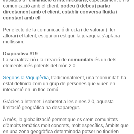
comunicació amb el client,
podeu (i debeu) parlar
directament amb el client, establir conversa fluïda i
constant amb ell
.
Per efecte de la comunicació directa i de valorar (i fer
aflorar) el talent, estigui on estigui, la jerarquia s’aplana
moltíssim.
Diapositiva #19
:
La socialització i la creació de
comunitats
és un dels
elements més potents del món 2.0.
Segons la Viquipèdia
, tradicionalment, una "comunitat" ha
estat definida com un grup de persones que viuen en
interacció en un lloc comú.
Gràcies a Internet, i sobretot a les eines 2.0, aquesta
limitació geogràfica ha desaparegut.
A més, la globalització permet que es creïn comunitats
d’àmbits temàtics molt concrets, molt específics, àmbits que
en una zona geogràfica determinada potser no tindrien