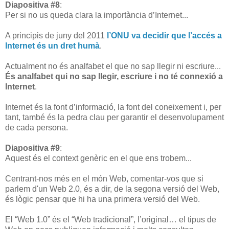
Diapositiva #8
:
Per si no us queda clara la importància d’Internet...
A principis de juny del 2011
l’ONU va decidir que l’accés a
Internet és un dret humà
.
Actualment no és analfabet el que no sap llegir ni escriure...
És analfabet qui no sap llegir, escriure i no té connexió a
Internet
.
Internet és la font d’informació, la font del coneixement i, per
tant, també és la pedra clau per garantir el desenvolupament
de cada persona.
Diapositiva #9
:
Aquest és el context genèric en el que ens trobem...
Centrant-nos més en el món Web, comentar-vos que si
parlem d'un Web 2.0, és a dir, de la segona versió del Web,
és lògic pensar que hi ha una primera versió del Web.
El “Web 1.0” és el “Web tradicional”, l’original… el tipus de