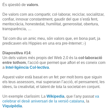
És qüestió de
valors
.
De valors com ara compartir, col·laborar, reciclar, socialitzar,
confiar, innovar constantment, gaudir del que s’està fent,
meritocràcia, honestedat, humilitat, generositat, obertura,
transparència, …
Tal com diu un amic meu, són valors que, en bona part, ja
predicaven els Hippies en una era pre-Internet ;-)
Diapositiva #14
:
Un dels valors més propis del Web 2.0 és la
col·laboració
entre tothom
, l'acció que permet que aflori el es coneix com
a
Intel·ligència Col·lectiva
.
Aquest valor està basat en un fet: per molt bons que siguin
els teus assessors, mai superaran l’acció, el pensament, les
idees, la creativitat, el talent de tota la societat en conjunt.
Un exemple claríssim: La
Wikipedia
, que l'any passat
va
celebrar el desè aniversari de la versió catalana
, la
Viquipèdia
.