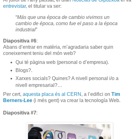
entrevistar
, el titular va ser:
“
Más que una época de cambio vivimos un
cambio de época, como fue el paso a la época
industrial
”
Diapositiva #6
:
Abans d’entrar en matèria, m’agradaria saber quin
coneixement teniu del món web?
Qui té pàgina web (personal o d’empresa).
Blogs?.
Xarxes socials? Quines? A nivell personal i/o a
nivell empresarial?…
Per cert,
aquesta placa és al CERN
, a l’edifici on
Tim
Berners-Lee
(i més gent) va crear la tecnología Web.
Diapositiva #7
: