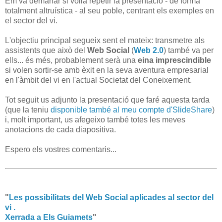
Em va demanar si volia repetir la presentació - de forma
totalment altruística - al seu poble, centrant els exemples en
el sector del vi.
L'objectiu principal segueix sent el mateix: transmetre als
assistents que això del
Web Social
(
Web 2.0
) també va per
ells... és més, probablement serà una
eina imprescindible
si volen sortir-se amb èxit en la seva aventura empresarial
en l'àmbit del vi en l'actual Societat del Coneixement.
Tot seguit us adjunto la presentació que faré aquesta tarda
(que la teniu
disponible també al meu compte d'SlideShare
)
i, molt important, us afegeixo també totes les meves
anotacions de cada diapositiva.
Espero els vostres comentaris...
"
Les possibilitats del Web Social aplicades al sector del
vi .
Xerrada a Els Guiamets
"