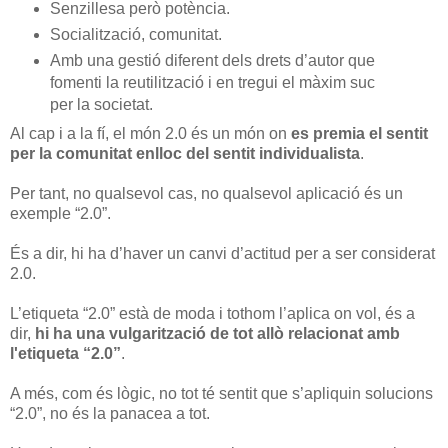
Senzillesa però potència.
Socialització, comunitat.
Amb una gestió diferent dels drets d’autor que
fomenti la reutilització i en tregui el màxim suc
per la societat.
Al cap i a la fí, el món 2.0 és un món on
es premia el sentit
per la comunitat enlloc del sentit individualista
.
Per tant, no qualsevol cas, no qualsevol aplicació és un
exemple “2.0”.
És a dir, hi ha d’haver un canvi d’actitud per a ser considerat
2.0.
L’etiqueta “2.0” està de moda i tothom l’aplica on vol, és a
dir,
hi ha una vulgarització de tot allò relacionat amb
l'etiqueta “2.0”
.
A més, com és lògic, no tot té sentit que s’apliquin solucions
“2.0”, no és la panacea a tot.