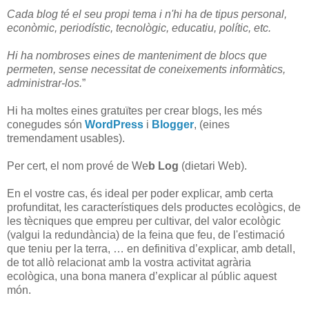
Cada blog té el seu propi tema i n'hi ha de tipus personal,
econòmic, periodístic, tecnològic, educatiu, polític, etc.
Hi ha nombroses eines de manteniment de blocs que
permeten, sense necessitat de coneixements informàtics,
administrar-los.
”
Hi ha moltes eines gratuïtes per crear blogs, les més
conegudes són
WordPress
i
Blogger
, (eines
tremendament usables).
Per cert, el nom prové de We
b Log
(dietari Web).
En el vostre cas, és ideal per poder explicar, amb certa
profunditat, les característiques dels productes ecològics, de
les tècniques que empreu per cultivar, del valor ecològic
(valgui la redundància) de la feina que feu, de l'estimació
que teniu per la terra, … en definitiva d’explicar, amb detall,
de tot allò relacionat amb la vostra activitat agrària
ecològica, una bona manera d’explicar al públic aquest
món.