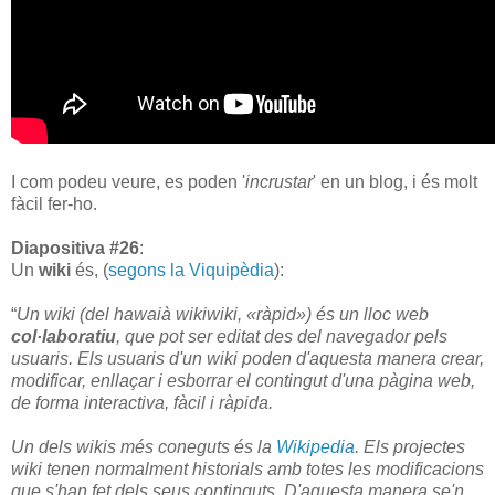
I com podeu veure, es poden '
incrustar
' en un blog, i és molt
fàcil fer-ho.
Diapositiva #26
:
Un
wiki
és, (
segons la Viquipèdia
):
“
Un wiki (del hawaià wikiwiki, «ràpid») és un lloc web
col·laboratiu
, que pot ser editat des del navegador pels
usuaris. Els usuaris d'un wiki poden d'aquesta manera crear,
modificar, enllaçar i esborrar el contingut d'una pàgina web,
de forma interactiva, fàcil i ràpida.
Un dels wikis més coneguts és la
Wikipedia
.
Els projectes
wiki tenen normalment historials amb totes les modificacions
que s'han fet dels seus continguts. D'aquesta manera se'n