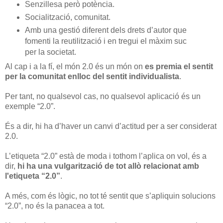
Senzillesa però potència.
Socialització, comunitat.
Amb una gestió diferent dels drets d’autor que
fomenti la reutilització i en tregui el màxim suc
per la societat.
Al cap i a la fí, el món 2.0 és un món on
es premia el sentit
per la comunitat enlloc del sentit individualista
.
Per tant, no qualsevol cas, no qualsevol aplicació és un
exemple “2.0”.
És a dir, hi ha d’haver un canvi d’actitud per a ser considerat
2.0.
L’etiqueta “2.0” està de moda i tothom l’aplica on vol, és a
dir,
hi ha una vulgarització de tot allò relacionat amb
l'etiqueta “2.0”
.
A més, com és lògic, no tot té sentit que s’apliquin solucions
“2.0”, no és la panacea a tot.