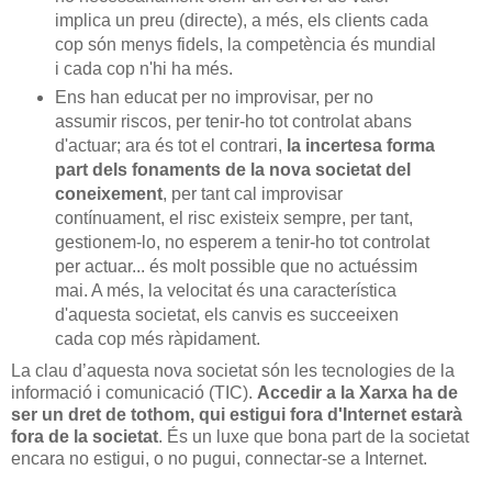
implica un preu (directe), a més, els clients cada
cop són menys fidels, la competència és mundial
i cada cop n'hi ha més.
Ens han educat per no improvisar, per no
assumir riscos, per tenir-ho tot controlat abans
d'actuar; ara és tot el contrari,
la incertesa forma
part dels fonaments de la nova societat del
coneixement
, per tant cal improvisar
contínuament, el risc existeix sempre, per tant,
gestionem-lo, no esperem a tenir-ho tot controlat
per actuar... és molt possible que no actuéssim
mai. A més, la velocitat és una característica
d'aquesta societat, els canvis es succeeixen
cada cop més ràpidament.
La clau d’aquesta nova societat són les tecnologies de la
informació i comunicació (TIC).
Accedir a la Xarxa ha de
ser un dret de tothom, qui estigui fora d'Internet estarà
fora de la societat
. És un luxe que bona part de la societat
encara no estigui, o no pugui, connectar-se a Internet.