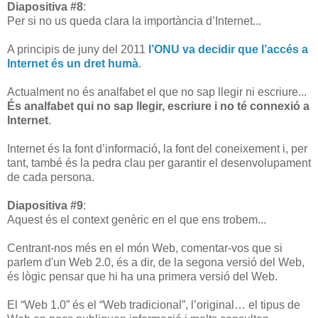
Diapositiva #8
:
Per si no us queda clara la importància d’Internet...
A principis de juny del 2011
l’ONU va decidir que l’accés a
Internet és un dret humà
.
Actualment no és analfabet el que no sap llegir ni escriure...
És analfabet qui no sap llegir, escriure i no té connexió a
Internet
.
Internet és la font d’informació, la font del coneixement i, per
tant, també és la pedra clau per garantir el desenvolupament
de cada persona.
Diapositiva #9
:
Aquest és el context genèric en el que ens trobem...
Centrant-nos més en el món Web, comentar-vos que si
parlem d'un Web 2.0, és a dir, de la segona versió del Web,
és lògic pensar que hi ha una primera versió del Web.
El “Web 1.0” és el “Web tradicional”, l’original… el tipus de