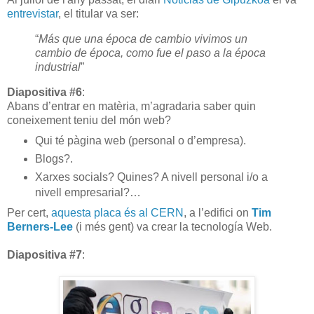
entrevistar
, el titular va ser:
“
Más que una época de cambio vivimos un
cambio de época, como fue el paso a la época
industrial
”
Diapositiva #6
:
Abans d’entrar en matèria, m’agradaria saber quin
coneixement teniu del món web?
Qui té pàgina web (personal o d’empresa).
Blogs?.
Xarxes socials? Quines? A nivell personal i/o a
nivell empresarial?…
Per cert,
aquesta placa és al CERN
, a l’edifici on
Tim
Berners-Lee
(i més gent) va crear la tecnología Web.
Diapositiva #7
: