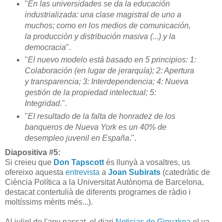
"
En las universidades se da la educación
industrializada: una clase magistral de uno a
muchos; como en los medios de comunicación,
la producción y distribución masiva (...) y la
democracia
".
"
El nuevo modelo está basado en 5 principios: 1:
Colaboración (en lugar de jerarquía); 2: Apertura
y transparencia; 3: Interdependencia; 4: Nueva
gestión de la propiedad intelectual; 5:
Integridad.
".
"
El resultado de la falta de honradez de los
banqueros de Nueva York es un 40% de
desempleo juvenil en España
.".
Diapositiva #5:
Si creieu que
Don Tapscott
és llunyà a vosaltres, us
ofereixo aquesta
entrevista
a
Joan Subirats
(catedràtic de
Ciència Política a la Universitat Autònoma de Barcelona,
destacat contertulià de diferents programes de ràdio i
moltíssims mèrits més...).
Al juliol de l'any passat, el diari
Noticias de Gipuzkoa
el va