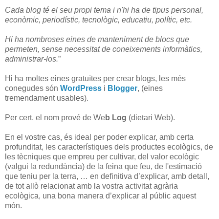
Cada blog té el seu propi tema i n'hi ha de tipus personal,
econòmic, periodístic, tecnològic, educatiu, polític, etc.
Hi ha nombroses eines de manteniment de blocs que
permeten, sense necessitat de coneixements informàtics,
administrar-los.
”
Hi ha moltes eines gratuïtes per crear blogs, les més
conegudes són
WordPress
i
Blogger
, (eines
tremendament usables).
Per cert, el nom prové de We
b Log
(dietari Web).
En el vostre cas, és ideal per poder explicar, amb certa
profunditat, les característiques dels productes ecològics, de
les tècniques que empreu per cultivar, del valor ecològic
(valgui la redundància) de la feina que feu, de l'estimació
que teniu per la terra, … en definitiva d’explicar, amb detall,
de tot allò relacionat amb la vostra activitat agrària
ecològica, una bona manera d’explicar al públic aquest
món.