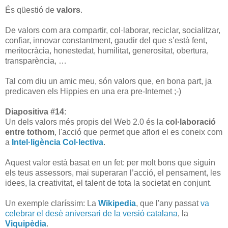
És qüestió de
valors
.
De valors com ara compartir, col·laborar, reciclar, socialitzar,
confiar, innovar constantment, gaudir del que s’està fent,
meritocràcia, honestedat, humilitat, generositat, obertura,
transparència, …
Tal com diu un amic meu, són valors que, en bona part, ja
predicaven els Hippies en una era pre-Internet ;-)
Diapositiva #14
:
Un dels valors més propis del Web 2.0 és la
col·laboració
entre tothom
, l'acció que permet que aflori el es coneix com
a
Intel·ligència Col·lectiva
.
Aquest valor està basat en un fet: per molt bons que siguin
els teus assessors, mai superaran l’acció, el pensament, les
idees, la creativitat, el talent de tota la societat en conjunt.
Un exemple claríssim: La
Wikipedia
, que l'any passat
va
celebrar el desè aniversari de la versió catalana
, la
Viquipèdia
.