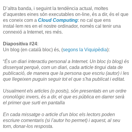
D’altra banda, i seguint la tendència actual, moltes
d’aquestes eines són executables on-line, és a dir, és el que
es coneix com a
Cloud Computing
: no cal que ens
instal·lem res en el nostre ordinador, només cal tenir una
connexió a Internet, res més.
Diapositiva #24
:
Un blog (en català bloc) és, (
segons la Viquipèdia
):
“
És un diari interactiu personal a Internet. Un bloc (o blog) és
dissenyat perquè, com un diari, cada article tingui data de
publicació, de manera que la persona que escriu (autor) i les
que llegeixen puguin seguir tot el que s'ha publicat i editat.
Usualment els articles (o posts), són presentats en un ordre
cronològic invers, és a dir, el que es pública en darrer serà
el primer que surti en pantalla
En cada missatge o article d'un bloc els lectors poden
escriure comentaris (si l'autor ho permet) i aquest, al seu
torn, donar-los resposta.