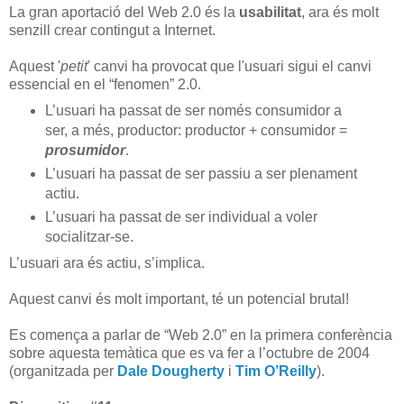
La gran aportació del Web 2.0 és la
usabilitat
, ara és molt
senzill crear contingut a Internet.
Aquest '
petit
' canvi ha provocat que l'usuari sigui el canvi
essencial en el “fenomen” 2.0.
L’usuari ha passat de ser només consumidor a
ser, a més, productor: productor + consumidor =
prosumidor
.
L’usuari ha passat de ser passiu a ser plenament
actiu.
L’usuari ha passat de ser individual a voler
socialitzar-se.
L’usuari ara és actiu, s’implica.
Aquest canvi és molt important, té un potencial brutal!
Es comença a parlar de “Web 2.0” en la primera conferència
sobre aquesta temàtica que es va fer a l’octubre de 2004
(organitzada per
Dale Dougherty
i
Tim O’Reilly
).