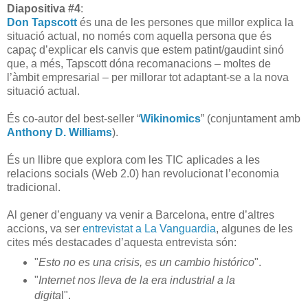
Diapositiva #4
:
Don Tapscott
és una de les persones que millor explica la
situació actual, no només com aquella persona que és
capaç d’explicar els canvis que estem patint/gaudint sinó
que, a més, Tapscott dóna recomanacions – moltes de
l’àmbit empresarial – per millorar tot adaptant-se a la nova
situació actual.
És co-autor del best-seller “
Wikinomics
” (conjuntament amb
Anthony D. Williams
).
És un llibre que explora com les TIC aplicades a les
relacions socials (Web 2.0) han revolucionat l’economia
tradicional.
Al gener d’enguany va venir a Barcelona, entre d’altres
accions, va ser
entrevistat a La Vanguardia
, algunes de les
cites més destacades d’aquesta entrevista són:
"
Esto no es una crisis, es un cambio histórico
".
"
Internet nos lleva de la era industrial a la
digita
l".