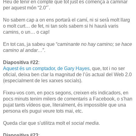
Heu de tenir en compte que tot just es comença a caminar
per aquest món “2.0”`.
No sabem cap a on ens portarà el camí, ni si serà molt llarg
o molt curt… de fet, ni tan sols sabem si hi haurà varis
camins, o un… o cap!
En tot cas, ja sabeu que “
caminante no hay camino; se hace
camino al andar…
”.
Diapositiva #22
:
Aquest és un comptador, de Gary Hayes
, que, tot i no ser
oficial, deixa ben clar la magnitud de l’ús actual del Web 2.0
(especialment de les xarxes socials).
Fixeu-vos com, en pocs segons, creixen els indicadors, en
pocs minuts tenim milers de comentaris a Facebook, o s'han
pujat tants vídeos que, literalment, és impossible que una
persona els pugui veure tots mai, etc.
Queda clar que s'utilitza molt el
social media
.
Diapositiva #23
: