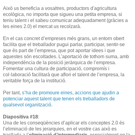
Això us beneficia a vosaltres, productors d'agricultura
ecològica, no importa que sigueu una petita empresa, si
teniu talent i el sabeu comunicar adequadament (gràcies a
les eines 2.0) el mercat us recolzarà.
En el cas concret d’empreses més grans, un entorn obert
facilita que el treballador pugui parlar, participar, sentir-se
que és part de l’empresa, que pot aportar idees i que
aquestes són escoltades. L’aportació de tothom suma, amb
independència de la posició jeràrquica de l’empresa.
Fomentar una cultura de participació, compromís i
col·laboració facilitarà que aflori el talent de l’empresa, la
veritable força de la institució.
Per tant,
s’ha de promoure eines, accions que ajudin a
potenciar aquest talent que tenen els treballadors de
qualsevol organització
.
Diapositiva #18
:
Una de les conseqüències d’aplicar els conceptes 2.0 és
l’eliminació de les jerarquies, en el vostre cas això es
trasllada a l’
eliminació d’intermediaris
, especialment en la