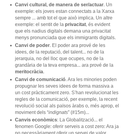
Canvi cultural, de manera de ser/actuar
. Un
exemple: els joves estan connectats a la Xarxa
sempre ... amb tot el que això implica. Un altre
exemple: el sentit de la
privacitat
, és evident
que els nadius digitals demana una privacitat
menys pronunciada que els immigrants digitals.
Canvi de poder
. El poder ara prové de les
idees, de la reputació, del talent... no de la
jerarquia, no del lloc que ocupes, no de la
grandària de la teva empresa... ara prové de la
meritocràcia
.
Canvi de comunicació
. Ara les minories poden
propugnar les seves idees de forma massiva a
un cost pràcticament zero. S'han revolucionat les
regles de la comunicació, per exemple, la recent
revolució social als països àrabs o, més aprop, el
moviment dels “
indignats
” (#15m)...
Canvis econòmics
: La Globalització... el
fenomen Google: oferir serveis a cost zero: Ara ja
no necessàriament oferir un servei de valor