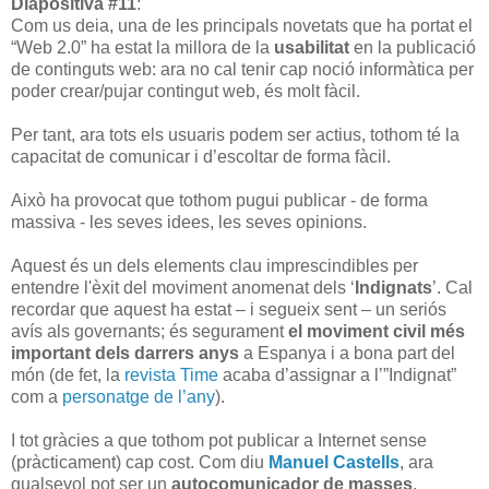
Diapositiva #11
:
Com us deia, una de les principals novetats que ha portat el
“Web 2.0” ha estat la millora de la
usabilitat
en la publicació
de continguts web: ara no cal tenir cap noció informàtica per
poder crear/pujar contingut web, és molt fàcil.
Per tant, ara tots els usuaris podem ser actius, tothom té la
capacitat de comunicar i d’escoltar de forma fàcil.
Això ha provocat que tothom pugui publicar - de forma
massiva - les seves idees, les seves opinions.
Aquest és un dels elements clau imprescindibles per
entendre l'èxit del moviment anomenat dels ‘
Indignats
’. Cal
recordar que aquest ha estat – i segueix sent – un seriós
avís als governants; és segurament
el moviment civil més
important dels darrers anys
a Espanya i a bona part del
món (de fet, la
revista Time
acaba d’assignar a l’”Indignat”
com a
personatge de l’any
).
I tot gràcies a que tothom pot publicar a Internet sense
(pràcticament) cap cost.
Com diu
Manuel Castells
, ara
qualsevol pot ser un
autocomunicador de masses
.