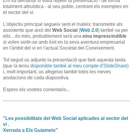
Em va demanar si volia repetir la presentació - de forma
totalment altruística - al seu poble, centrant els exemples en
el sector del vi.
L'objectiu principal segueix sent el mateix: transmetre als
assistents que això del
Web Social
(
Web 2.0
) també va per
ells... és més, probablement serà una
eina imprescindible
si volen sortir-se amb èxit en la seva aventura empresarial
en l'àmbit del vi en l'actual Societat del Coneixement.
Tot seguit us adjunto la presentació que faré aquesta tarda
(que la teniu
disponible també al meu compte d'SlideShare
)
i, molt important, us afegeixo també totes les meves
anotacions de cada diapositiva.
Espero els vostres comentaris...
"
Les possibilitats del Web Social aplicades al sector del
vi .
Xerrada a Els Guiamets
"