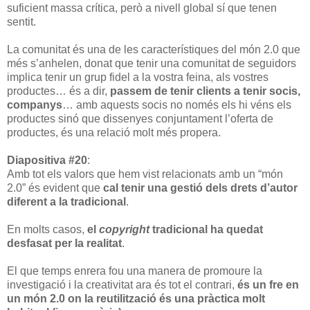
suficient massa crítica, però a nivell global sí que tenen
sentit.
La comunitat és una de les característiques del món 2.0 que
més s’anhelen, donat que tenir una comunitat de seguidors
implica tenir un grup fidel a la vostra feina, als vostres
productes… és a dir,
passem de tenir clients a tenir socis,
companys
… amb aquests socis no només els hi véns els
productes sinó que dissenyes conjuntament l’oferta de
productes, és una relació molt més propera.
Diapositiva #20
:
Amb tot els valors que hem vist relacionats amb un “món
2.0” és evident que
cal tenir una gestió dels drets d’autor
diferent a la tradicional
.
En molts casos,
el
copyright
tradicional ha quedat
desfasat per la realitat
.
El que temps enrera fou una manera de promoure la
investigació i la creativitat ara és tot el contrari,
és un fre en
un món 2.0 on la reutilització és una pràctica molt