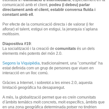
comunicació amb el client,
podeu (i debeu) parlar
directament amb el client, establir conversa fluïda i
constant amb ell
.
Per efecte de la comunicació directa i de valorar (i fer
aflorar) el talent, estigui on estigui, la jerarquia s’aplana
moltíssim.
Diapositiva #19
:
La socialització i la creació de
comunitats
és un dels
elements més potents del món 2.0.
Segons la Viquipèdia
, tradicionalment, una "comunitat" ha
estat definida com un grup de persones que viuen en
interacció en un lloc comú.
Gràcies a Internet, i sobretot a les eines 2.0, aquesta
limitació geogràfica ha desaparegut.
A més, la globalització permet que es creïn comunitats
d’àmbits temàtics molt concrets, molt específics, àmbits que
en una zona geogràfica determinada potser no tindrien