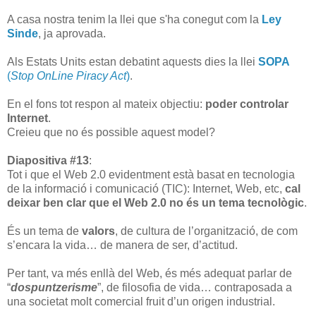
A casa nostra tenim la llei que s'ha conegut com la
Ley
Sinde
, ja aprovada.
Als Estats Units estan debatint aquests dies la llei
SOPA
(
Stop OnLine Piracy Act
)
.
En el fons tot respon al mateix objectiu:
poder controlar
Internet
.
Creieu que no és possible aquest model?
Diapositiva #13
:
Tot i que el Web 2.0 evidentment està basat en tecnologia
de la informació i comunicació (TIC): Internet, Web, etc,
cal
deixar ben clar que el Web 2.0 no és un tema tecnològic
.
És un tema de
valors
, de cultura de l’organització, de com
s’encara la vida… de manera de ser, d’actitud.
Per tant, va més enllà del Web, és més adequat parlar de
“
dospuntzerisme
”, de filosofia de vida… contraposada a
una societat molt comercial fruit d’un origen industrial.