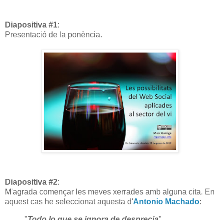
Diapositiva #1
:
Presentació de la ponència.
Diapositiva #2
:
M'agrada començar les meves xerrades amb alguna cita. En
aquest cas he seleccionat aquesta d'
Antonio Machado
:
"
Todo lo que se ignora de desprecia
"