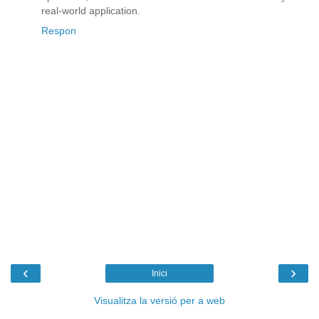
real-world application.
Respon
‹
›
Inici
Visualitza la versió per a web