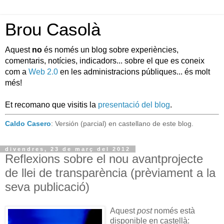
Brou Casolà
Aquest
no
és només un blog sobre experiències,
comentaris, notícies, indicadors... sobre el que es coneix
com a
Web 2.0
en les administracions públiques... és molt
més!
Et recomano que visitis la
presentació del blog
.
Caldo Casero
: Versión (parcial) en castellano de este blog.
divendres, 23 de març del 2012
Reflexions sobre el nou avantprojecte
de llei de transparència (prèviament a la
seva publicació)
Aquest
post
només està
disponible en castellà: