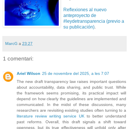
Reflexiones al nuevo
anteproyecto de
#leydetransparencia (previo a
su publicación)
.
MarcG
a
23:27
1 comentari:
Ariel Wilson
25 de novembre del 2025, a les 7:07
The new draft transparency law raises important questions
about accountability, data sharing, and public trust. While
the framework seems promising, its practical impact will
depend on how clearly the guidelines are implemented and
communicated. In the midst of these discussions, many
researchers are revisiting existing studies often turning to a
literature review writing service UK
to better understand
past reforms. Overall, this draft signals a shift toward
openness, but its true effectiveness will unfold only after