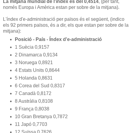
La mitjana mundial de l'índex és del 0,4514
, (per tant,
només Europa i Amèrica estan per sobre de la mitjana).
L'índex d'e-administració per països és el següent, (indico
els 92 primers països, és a dir, els que estan per sobre de la
mitjana):
Posició - País - Índex d'e-administració
1 Suècia 0,9157
2 Dinamarca 0,9134
3 Noruega 0,8921
4 Estats Units 0,8644
5 Holanda 0,8631
6 Corea del Sud 0,8317
7 Canadà 0,8172
8 Austràlia 0,8108
9 França 0,8038
10 Gran Bretanya 0,7872
11 Japó 0,7703
12 Suïssa 0,7626