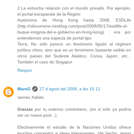
2.La estrecha relación con el mundo privado. Por ejemplo,
el portal-escaparate de la Región
Autónoma de Hong Kong hasta 2008, ESDLife
(http://oikoumene.nireblog.com/post/2008/05/17/esdlife-el-
buque-insignia-del-e-gobierno-en-hong-kong) , era por
entendernos una especia de portal tipo
Terra. No sólo parece un fenómeno ligado al régimen
político chino, sino que es un fenómeno bastante visible en
otros paises del Sudeste Asiático, Corea, Japón, etc...
También el caso de Singapur.
Respon
MarcG
27 d’agost del 2008, a les 15:12
Iannes Xabier,
Gracias
por tu extenso comentario, (en si sólo ya podría
ser un nuevo post...).
Efectivamente el estudio de la Naciones Unidas ofrece
muchos conceptos e ideas interesantes, (de hecho, tengo