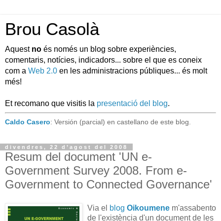
Brou Casolà
Aquest
no
és només un blog sobre experiències,
comentaris, notícies, indicadors... sobre el que es coneix
com a
Web 2.0
en les administracions públiques... és molt
més!
Et recomano que visitis la
presentació del blog
.
Caldo Casero
: Versión (parcial) en castellano de este blog.
divendres, 22 d’agost del 2008
Resum del document 'UN e-
Government Survey 2008. From e-
Government to Connected Governance'
Via el
blog
Oikoumene
m'assabento
de l'existència d'un document de les