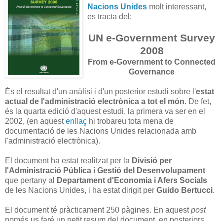
Nacions Unides
molt interessant,
es tracta del:
UN e-Government Survey
2008
From e-Government to Connected
Governance
És el resultat d'un anàlisi i d'un posterior estudi sobre l'
estat
actual de l'administració electrònica a tot el món
. De fet,
és la quarta edició d'aquest estudi, la primera va ser en el
2002, (en aquest
enllaç
hi trobareu tota mena de
documentació de les Nacions Unides relacionada amb
l'administració electrònica).
El document ha estat realitzat per la
Divisió per
l'Administració Pública i Gestió del Desenvolupament
que pertany al
Departament d'Economia i Afers Socials
de les Nacions Unides, i ha estat dirigit per
Guido Bertucci
.
El document té pràcticament 250 pàgines. En aquest
post
només us faré un petit resum del document, en posteriors