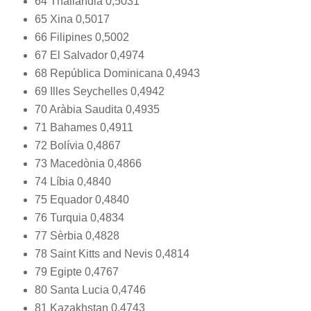
64 Thailàndia 0,5031
65 Xina 0,5017
66 Filipines 0,5002
67 El Salvador 0,4974
68 República Dominicana 0,4943
69 Illes Seychelles 0,4942
70 Aràbia Saudita 0,4935
71 Bahames 0,4911
72 Bolívia 0,4867
73 Macedònia 0,4866
74 Líbia 0,4840
75 Equador 0,4840
76 Turquia 0,4834
77 Sèrbia 0,4828
78 Saint Kitts and Nevis 0,4814
79 Egipte 0,4767
80 Santa Lucia 0,4746
81 Kazakhstan 0,4743