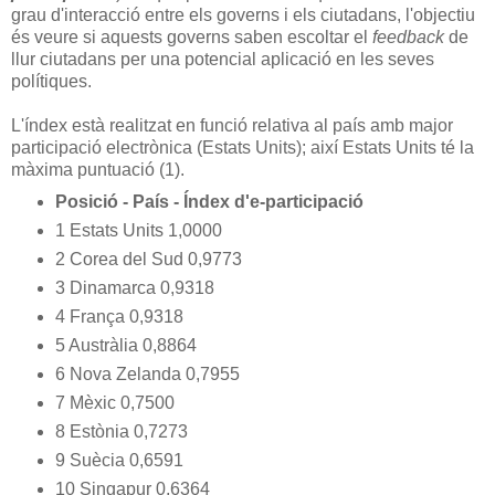
grau d'interacció entre els governs i els ciutadans, l'objectiu
és veure si aquests governs saben escoltar el
feedback
de
llur ciutadans per una potencial aplicació en les seves
polítiques.
L'índex està realitzat en funció relativa al país amb major
participació electrònica (Estats Units); així Estats Units té la
màxima puntuació (1).
Posició - País - Índex d'e-participació
1 Estats Units 1,0000
2 Corea del Sud 0,9773
3 Dinamarca 0,9318
4 França 0,9318
5 Austràlia 0,8864
6 Nova Zelanda 0,7955
7 Mèxic 0,7500
8 Estònia 0,7273
9 Suècia 0,6591
10 Singapur 0,6364