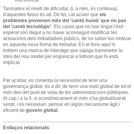
Tanmateix el nivell de dificultat, (i, a més, és contínua),
d'aquestes fases és alt. De fet, cal aclarir que
els
problemes provenen més del 'cantó humà' que no pas
del 'cantó tecnològic'
. Els casos que no han tingut l'èxit
esperat són degut a no haver aconseguit modificar les
actuacions dels treballadors públics, de no saber-los motivar
en aquesta nova forma de treballar. En el fons aquí hi
trobem una manca de lideratge que sàpiga transmetre la
idea del nou model per engrescar a tothom que hi està
implicat.
Per acabar, es comenta la necessitat de tenir una
governança global, és a dir, de tenir una visió global de tot el
món des del punt de vista de les administracions públiques.
Al cap i a la fi, si econòmicament el món s'ha globalitzat té
sentit, i és necessari, pensar en algún mecanisme àgil i
eficient de
govern global
.
Enllaços relacionats
: