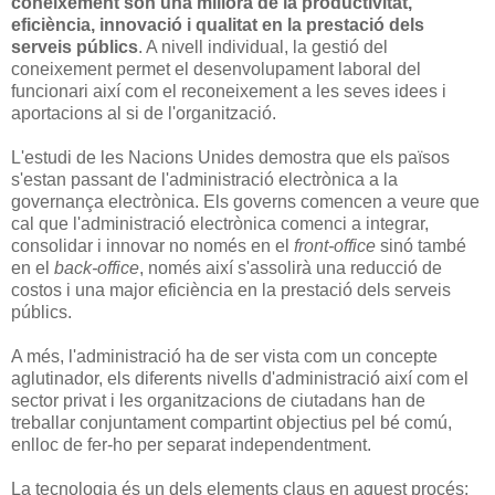
coneixement són una millora de la productivitat,
eficiència, innovació i qualitat en la prestació dels
serveis públics
. A nivell individual, la gestió del
coneixement permet el desenvolupament laboral del
funcionari així com el reconeixement a les seves idees i
aportacions al si de l'organització.
L'estudi de les Nacions Unides demostra que els països
s'estan passant de l'administració electrònica a la
governança electrònica. Els governs comencen a veure que
cal que l'administració electrònica comenci a integrar,
consolidar i innovar no només en el
front-office
sinó també
en el
back-office
, només així s'assolirà una reducció de
costos i una major eficiència en la prestació dels serveis
públics.
A més, l'administració ha de ser vista com un concepte
aglutinador, els diferents nivells d'administració així com el
sector privat i les organitzacions de ciutadans han de
treballar conjuntament compartint objectius pel bé comú,
enlloc de fer-ho per separat independentment.
La tecnologia és un dels elements claus en aquest procés;