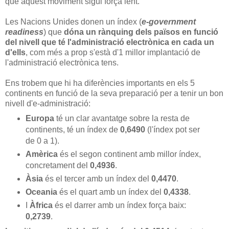
que aquest moviment sigui força lent.
Les Nacions Unides donen un índex (
e-government
readiness
) que
dóna un rànquing dels països en funció
del nivell que té l'administració electrònica en cada un
d'ells
, com més a prop s'està d'1 millor implantació de
l'administració electrònica tens.
Ens trobem que hi ha diferències importants en els 5
continents en funció de la seva preparació per a tenir un bon
nivell d'e-administració:
Europa
té un clar avantatge sobre la resta de
continents, té un índex de
0,6490
(l'índex pot ser
de 0 a 1).
Amèrica
és el segon continent amb millor índex,
concretament del
0,4936
.
Àsia
és el tercer amb un índex del
0,4470
.
Oceania
és el quart amb un índex del
0,4338
.
I
Àfrica
és el darrer amb un índex força baix:
0,2739
.