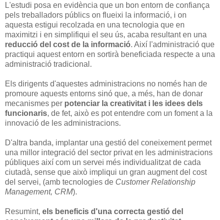
L'estudi posa en evidència que un bon entorn de confiança
pels treballadors públics on flueixi la informació, i on
aquesta estigui recolzada en una tecnologia que en
maximitzi i en simplifiqui el seu ús, acaba resultant en una
reducció del cost de la informació
. Així l'administració que
practiqui aquest entorn en sortirà beneficiada respecte a una
administració tradicional.
Els dirigents d'aquestes administracions no només han de
promoure aquests entorns sinó que, a més, han de donar
mecanismes per
potenciar la creativitat i les idees dels
funcionaris
, de fet, això es pot entendre com un foment a la
innovació de les administracions.
D'altra banda, implantar una gestió del coneixement permet
una millor integració del sector privat en les administracions
públiques així com un servei més individualitzat de cada
ciutadà, sense que això impliqui un gran augment del cost
del servei, (amb tecnologies de
Customer Relationship
Management, CRM
).
Resumint,
els beneficis d'una correcta gestió del