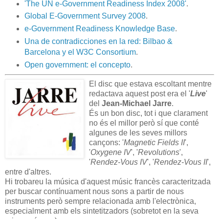
'The UN e-Government Readiness Index 2008'
.
Global E-Government Survey 2008
.
e-Government Readiness Knowledge Base
.
Una de contradicciones en la red: Bilbao &
Barcelona y el W3C Consortium
.
Open government: el concepto
.
El disc que estava escoltant mentre
redactava aquest post era el '
Live
'
del
Jean-Michael Jarre
.
És un bon disc, tot i que clarament
no és el millor però sí que conté
algunes de les seves millors
cançons: '
Magnetic Fields II
',
'
Oxygene IV
', '
Revolutions
',
'
Rendez-Vous IV
', '
Rendez-Vous II
',
entre d'altres.
Hi trobareu la música d'aquest músic francès caracteritzada
per buscar contínuament nous sons a partir de nous
instruments però sempre relacionada amb l'electrònica,
especialment amb els sintetitzadors (sobretot en la seva