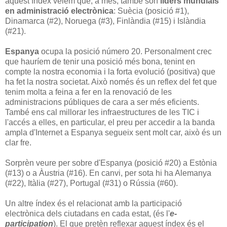
aquest índex veiem que, a més, també són
líders mundials
en administració electrònica
: Suècia (posició #1),
Dinamarca (#2), Noruega (#3), Finlàndia (#15) i Islàndia
(#21).
Espanya
ocupa la posició número 20. Personalment crec
que hauríem de tenir una posició més bona, tenint en
compte la nostra economia i la forta evolució (positiva) que
ha fet la nostra societat. Això només és un reflex del fet que
tenim molta a feina a fer en la renovació de les
administracions públiques de cara a ser més eficients.
També ens cal millorar les infraestructures de les TIC i
l'accés a elles, en particular, el preu per accedir a la banda
ampla d'Internet a Espanya segueix sent molt car, això és un
clar fre.
Sorprèn veure per sobre d'Espanya (posició #20) a Estònia
(#13) o a Àustria (#16). En canvi, per sota hi ha Alemanya
(#22), Itàlia (#27), Portugal (#31) o Rússia (#60).
Un altre índex és el relacionat amb la participació
electrònica dels ciutadans en cada estat, (és l'
e-
participation
). El que pretèn reflexar aquest índex és el