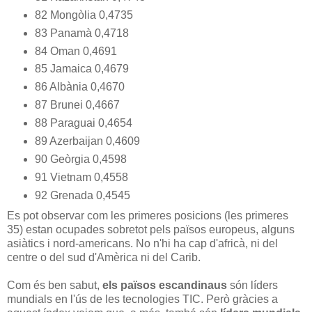
82 Mongòlia 0,4735
83 Panamà 0,4718
84 Oman 0,4691
85 Jamaica 0,4679
86 Albània 0,4670
87 Brunei 0,4667
88 Paraguai 0,4654
89 Azerbaijan 0,4609
90 Geòrgia 0,4598
91 Vietnam 0,4558
92 Grenada 0,4545
Es pot observar com les primeres posicions (les primeres
35) estan ocupades sobretot pels països europeus, alguns
asiàtics i nord-americans. No n'hi ha cap d'africà, ni del
centre o del sud d'Amèrica ni del Carib.
Com és ben sabut,
els països escandinaus
són líders
mundials en l'ús de les tecnologies TIC. Però gràcies a