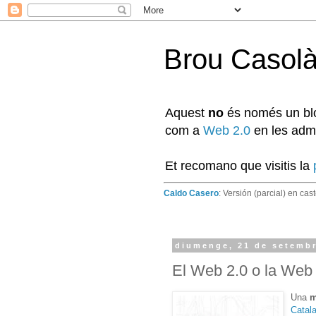
Brou Casol
Aquest
no
és només un blog
com a
Web 2.0
en les admi
Et recomano que visitis la
Caldo Casero
: Versión (parcial) en cas
diumenge, 21 de setembr
El Web 2.0 o la Web
Una
m
Catal