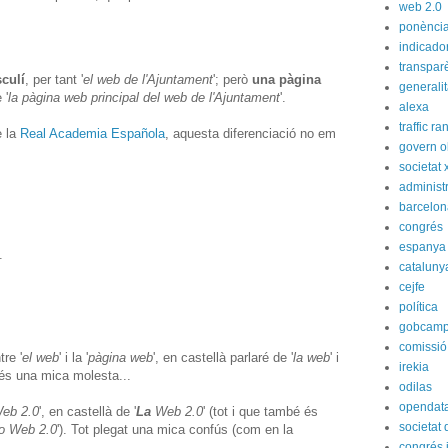
web 2.0
ponènci
indicado
transpar
culí
, per tant '
el web de l'Ajuntament
'; però
una pàgina
generali
 '
la pàgina web principal del web de l'Ajuntament
'.
alexa
traffic ra
e la
Real Academia Española
, aquesta diferenciació no em
govern o
societat 
administ
barcelon
congrés
espanya
.
cataluny
cejfe
política
gobcam
comissió
re '
el web
' i la '
pàgina web
', en castellà parlaré de '
la web
' i
irekia
 és una mica molesta...
odilas
opendat
eb 2.0
', en castellà de '
La
Web 2.0
' (tot i que també és
societat
o Web 2.0
'). Tot plegat una mica confús (com en la
congrés i