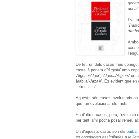
genera
donat,
D'altr
'
Trasto
símbol
Ambdós
causes
llengu
De fet, un dels casos més conegu
castellà parlem d''
Argelia
' amb capit
'
Algérie/Alger
', '
Algeria/Algiers
' en a
àrab '
al-Jaza'ir
'. És evident que en c
lletres '
r
' i '
l
'.
Aquests són casos involuntaris on 
que fan evolucionar els mots.
En d'altres casos, però, l'evolució d
per tant, s'hi podria posar remei, 
Un d'aquests casos són els
barbar
es consideren assimilades a la lle