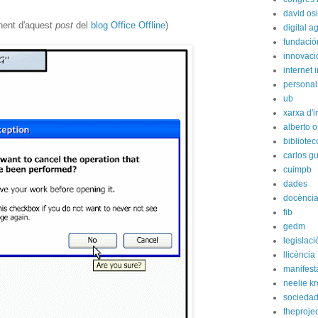
david os
nent d'aquest
post
del
blog Office Offline
)
digital 
fundación
innovaci
internet i
personal
ub
xarxa d'i
alberto o
bibliote
carlos g
cuimpb
dades
docènci
fib
gedm
legislaci
llicència
manifest
neelie k
socieda
theprojec