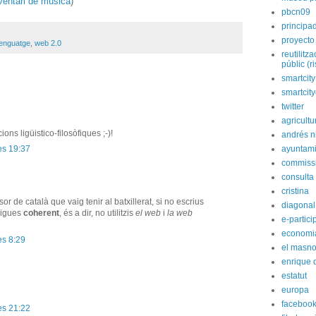
nventari de música
)
pbcn09
principa
proyecto
lenguatge
,
web 2.0
reutilitz
públic (r
smartcity
smartcit
twitter
agricultu
ns ligüistico-filosòfiques ;-)!
andrés n
es 19:37
ayuntami
commiss
consulta
cristina
or de català que vaig tenir al batxillerat, si no escrius
diagonal
sigues
coherent
, és a dir, no utilitzis
el web
i
la web
e-partici
economi
es 8:29
el masn
enrique 
estatut
europa
faceboo
es 21:22