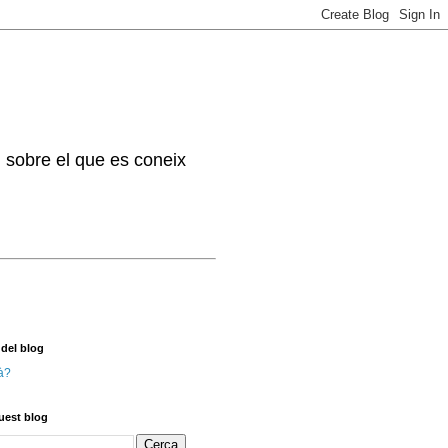
. sobre el que es coneix
 del blog
à?
uest blog