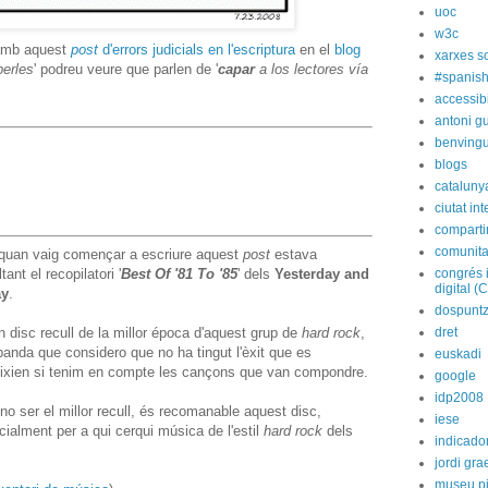
uoc
w3c
amb aquest
post
d'errors judicials en l'escriptura
en el
blog
xarxes s
perles
' podreu veure que parlen de '
capar
a los lectores vía
#spanish
accessibi
antoni gu
benvingu
blogs
cataluny
ciutat int
compart
comunita
 quan vaig començar a escriure aquest
post
estava
tant el recopilatori '
Best Of '81 To '85
' dels
Yesterday and
congrés 
digital (
ay
.
dospunt
 disc recull de la millor época d'aquest grup de
hard rock
,
dret
banda que considero que no ha tingut l'èxit que es
euskadi
ixien si tenim en compte les cançons que van compondre.
google
idp2008
 no ser el millor recull, és recomanable aquest disc,
iese
ialment per a qui cerqui música de l'estil
hard rock
dels
indicado
jordi gra
museu p