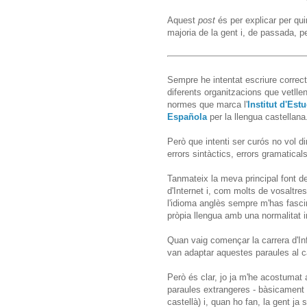
Aquest
post
és per explicar per qui
majoria de la gent i, de passada, 
Sempre he intentat escriure correc
diferents organitzacions que vetllen 
normes que marca l'
Institut d'Est
Española
per la llengua castellana
Però que intenti ser curós no vol d
errors sintàctics, errors gramaticals
Tanmateix la meva principal font d
d'Internet i, com molts de vosaltre
l'idioma anglès sempre m'has fascin
pròpia llengua amb una normalitat in
Quan vaig començar la carrera d'In
van adaptar aquestes paraules al ca
Però és clar, jo ja m'he acostumat a
paraules extrangeres - bàsicament d
castellà) i, quan ho fan, la gent ja