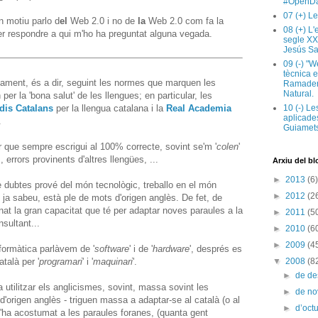
#OpenDa
07 (+) Le
n motiu parlo d
el
Web 2.0 i no de
la
Web 2.0 com fa la
08 (+) L
per respondre a qui m'ho ha preguntat alguna vegada.
segle XX
Jesús Sa
09 (-) "W
tècnica e
tament, és a dir, seguint les normes que marquen les
Ramaderi
Natural.
per la 'bona salut' de les llengues; en particular, les
udis Catalans
per la llengua catalana i la
Real Academia
10 (-) Le
aplicades
.
Guiamets
ir que sempre escrigui al 100% correcte, sovint se'm '
colen
'
, errors provinents d'altres llengües, ...
Arxiu del bl
►
2013
(6)
e dubtes prové del món tecnològic, treballo en el món
►
2012
(2
s ja sabeu, està ple de mots d'origen anglès. De fet, de
at la gran capacitat que té per adaptar noves paraules a la
►
2011
(5
sultant...
►
2010
(6
►
2009
(4
formàtica parlàvem de '
software
' i de '
hardware
', després es
talà per '
programari
' i '
maquinari
'.
▼
2008
(8
►
de d
 utilitzar els anglicismes, sovint, massa sovint les
►
de n
'origen anglès - triguen massa a adaptar-se al català (o al
►
d’oct
 s'ha acostumat a les paraules foranes, (quanta gent