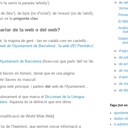
▼
de s
m fa servir la paraula '
whisky
').
'Jorn
 de '
bloc
'), de byte (no d''
octet
'), de '
mouse
' (no de '
ratolí
),
Presen
quí ve la
pregunta clau
:
El We
Anàli
parlar de la web o del web?
l'In
Dades 
 la majoria de gent - tan en català com en castellà -
pos
 web de l'Ajuntament de Barcelona
', '
la web d'El Periódico
',
►
d’ago
►
de jul
l'Ajuntament de Barcelona
(fixeu-vos que parlo 'del' no 'de
►
de ju
►
de m
 llavors és femení, donat que és una pàgina.
►
d’abr
ite
' llavors és masculí.
►
de m
gina web principal, i parlem
del
web de l'Ajuntament...
►
de fe
upulosament el que marca el
Diccionari de la Llengua
alans
. Aquesta és la definició que ens dóna:
Tags (tot e
ajuntame
 simplificació de World Wide Web]
dades ob
e-admini
’ús de l’hipertext, que permet cercar informació a