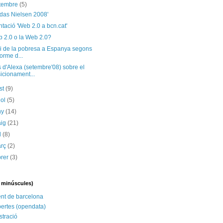
etembre
(5)
adas Nielsen 2008'
tació 'Web 2.0 a bcn.cat'
b 2.0 o la Web 2.0?
si de la pobresa a Espanya segons
forme d...
d'Alexa (setembre'08) sobre el
icionament...
st
(9)
iol
(5)
ny
(14)
aig
(21)
il
(8)
arç
(2)
brer
(3)
n minúscules)
nt de barcelona
ertes (opendata)
stració