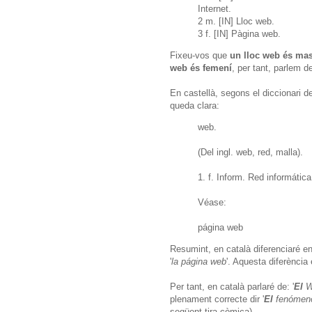
Internet.
2 m. [IN] Lloc web.
3 f. [IN] Pàgina web.
Fixeu-vos que
un lloc web és mas
web és femení
, per tant, parlem de
En castellà, segons el diccionari d
queda clara:
web.
(Del ingl. web, red, malla).
1. f. Inform. Red informática
Véase:
página web
Resumint, en català diferenciaré ent
'
la página web
'. Aquesta diferència
Per tant, en català parlaré de: '
El
W
plenament correcte dir '
El
fenómen
següent tira còmica).