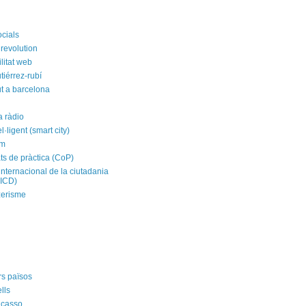
ocials
revolution
litat web
tiérrez-rubí
t a barcelona
a ràdio
el·ligent (smart city)
im
ts de pràctica (CoP)
internacional de la ciutadania
CICD)
zerisme
rs països
ells
icasso