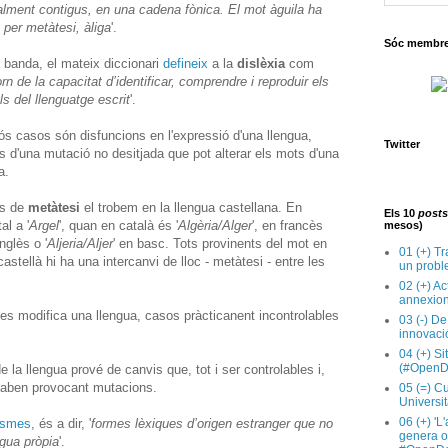
lment contigus, en una cadena fònica. El mot àguila ha
 per metàtesi, àliga
'.
Sóc membre 
a banda, el mateix diccionari
defineix
a la
dislèxia
com
rn de la capacitat d’identificar, comprendre i reproduir els
s del llenguatge escrit
'.
 casos són disfuncions en l'expressió d'una llengua,
Twitter
 d'una mutació no desitjada que pot alterar els mots d'una
a.
ts de
metàtesi
el trobem en la llengua castellana. En
Els 10
posts
al a '
Argel
', quan en català és '
Algèria/Alger
', en francès
mesos)
nglès o '
Aljeria/Aljer
' en basc. Tots provinents del mot en
01 (+) Tr
astellà hi ha una intercanvi de lloc - metàtesi - entre les
un probl
02 (+) Ac
annexion
es modifica una llengua, casos pràcticanent incontrolables
03 (-) De
innovaci
04 (+) Si
(#OpenD
e la llengua prové de canvis que, tot i ser controlables i,
acaben provocant mutacions.
05 (=) Cu
Universit
06 (+) 'L
ismes
, és a dir, '
formes lèxiques d’origen estranger que no
genera op
ngua pròpia
'.