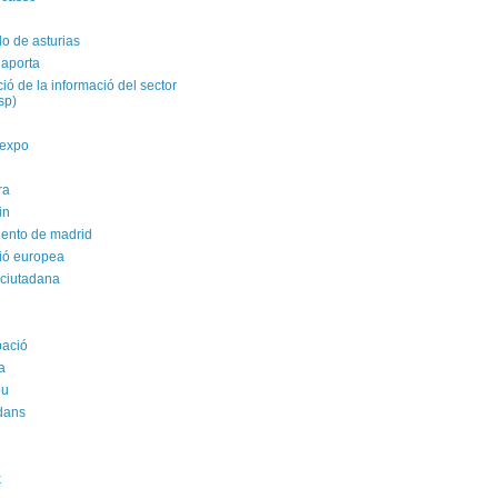
do de asturias
 aporta
ació de la informació del sector
isp)
yexpo
ra
in
ento de madrid
ió europea
 ciutadana
pació
a
ou
dans
k