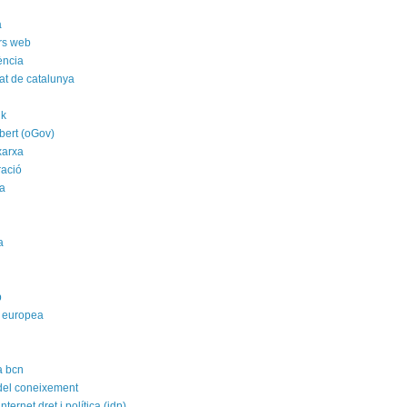
a
rs web
ència
tat de catalunya
nk
bert (oGov)
xarxa
ració
a
a
p
 europea
a bcn
 del coneixement
nternet dret i política (idp)