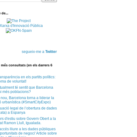
de...
segueix-me a
Twitter
més consultats (en els darrers 6
ansparència en els partits polítics:
ema de voluntat!
tualment té sentit que Barcelona
i més poblacions?
 nou, Barcelona torna a liderar la
ó urbanística (#SmartCityExpo)
tuació legal de l’obertura de dades
ata) a Espanya
rs d'estiu sobre Govern Obert a la
at Ramon Llull, Igualada.
'accés lliure a les dades públiques
ortunitats de negoci' Article sobre