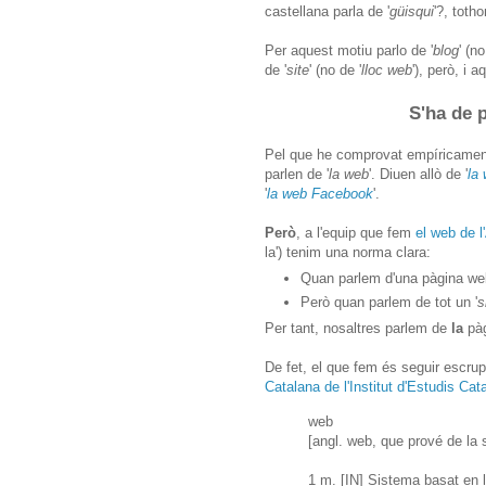
castellana parla de '
güisqui
'?, totho
Per aquest motiu parlo de '
blog
' (no
de '
site
' (no de '
lloc web
'), però, i a
S'ha de 
Pel que he comprovat empíricament,
parlen de '
la web
'. Diuen allò de '
la
'
la web Facebook
'.
Però
, a l'equip que fem
el web de 
la') tenim una norma clara:
Quan parlem d'una pàgina web
Però quan parlem de tot un '
s
Per tant, nosaltres parlem de
la
pà
De fet, el que fem és seguir escr
Catalana de l'Institut d'Estudis Cat
web
[angl. web, que prové de la
1 m. [IN] Sistema basat en l