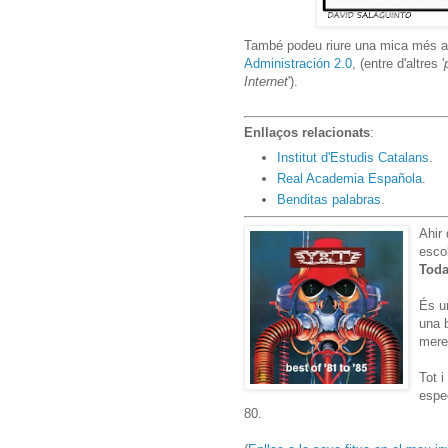
També podeu riure una mica més 
Administración 2.0
, (entre d'altres '
Internet
').
Enllaços relacionats
:
Institut d'Estudis Catalans
.
Real Academia Española
.
Benditas palabras
.
Ahir
escol
Tod
És un
una 
mere
Tot i
espec
80.