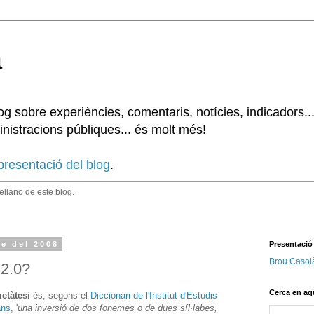
à
 sobre experiències, comentaris, notícies, indicadors..
nistracions públiques... és molt més!
presentació del blog
.
tellano de este blog.
e del 2008
Presentació
Brou Casol
 2.0?
Cerca en aq
etàtesi
és, segons el
Diccionari de l'Institut d'Estudis
ans
, '
una inversió de dos fonemes o de dues síl·labes,