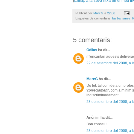
(
Enllaç a la seva fitxa en el meu i
Publicat per
MarcG
a
22:00
Etiquetes de comentaris:
barbarismes
,
l
5 comentaris:
Odilas
ha dit...
m'encantan aquests deliveracio
22 de setembre del 2008, a l
MarcG
ha dit...
De fet, tal com deia un profess
'
correctament
', com a mínim 
indiscriminadament.
23 de setembre del 2008, a l
Anònim ha dit...
Bon consell!
23 de setembre del 2008, a l