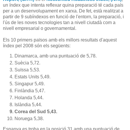
un índex que intenta reflexar quina preparació té cada país
per a un desenvolupament en xarxa. De fet, està realitzat a
partir de 9 subíndexos en funció de l'entorn, la preparació, i
l'ús de les noves tecnologies tan a nivell ciutadà com a
nivell empresarial o governamental.
Els 10 primers països amb els millors resultats d'aquest
índex pel 2008 són els següents:
Dinamarca
, amb una puntuació de 5,78.
Suècia 5,72.
Suïssa 5,53.
Estats Units 5,49.
Singapur 5,49.
Finlàndia 5,47.
Holanda 5,44.
Islàndia 5,44.
Corea del Sud 5,43.
Noruega 5,38.
Espanya es troba en la posició 31 amb una puntuació de