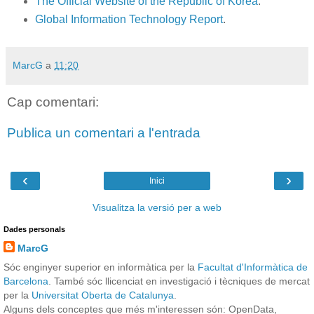
The Official Website of the Republic of Korea
.
Global Information Technology Report
.
MarcG
a
11:20
Cap comentari:
Publica un comentari a l'entrada
‹
›
Inici
Visualitza la versió per a web
Dades personals
MarcG
Sóc enginyer superior en informàtica per la
Facultat d'Informàtica de
Barcelona
. També sóc llicenciat en investigació i tècniques de mercat
per la
Universitat Oberta de Catalunya
.
Alguns dels conceptes que més m'interessen són: OpenData,