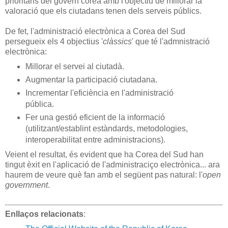
prioritaris del govern coreà amb l'objectiu de millorar la
valoració que els ciutadans tenen dels serveis públics.
De fet, l'administració electrònica a Corea del Sud
persegueix els 4 objectius '
clàssics
' que té l'admnistració
electrònica:
Millorar el servei al ciutadà.
Augmentar la participació ciutadana.
Incrementar l'eficiència en l'administració
pública.
Fer una gestió eficient de la informació
(utilitzant/establint estàndards, metodologies,
interoperabilitat entre administracions).
Veient el resultat, és evident que ha Corea del Sud han
tingut èxit en l'aplicació de l'administraciço electrònica... ara
haurem de veure què fan amb el següent pas natural: l'
open
government
.
Enllaços relacionats
: