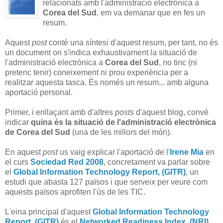
relacionats amb l'administració electrònica a
Corea del Sud
, em va demanar que en fes un
resum.
Aquest
post
conté una síntesi d'aquest resum, per tant, no és
un document on s'indica exhaustivament la situació de
l'administració electrònica a
Corea del Sud
, no tinc (ni
pretenc tenir) coneixement ni prou experiència per a
realitzar aquesta tasca. És només un resum... amb alguna
aportació personal.
Primer, i enllaçant amb d'altres
posts
d'aquest blog, convé
indicar
quina és la situació de l'administració electrònica
de
Corea del Sud
(una de les millors del món).
En aquest
post
us vaig explicar l'aportació de l'
Irene Mia
en
el curs
Sociedad Red 2008
, concretament va parlar sobre
el
Global Information Technology Report, (GITR)
, un
estudi que abasta 127 països i que serveix per veure com
aquests països aprofiten l'ús de les TIC.
L'eina principal d'aquest
Global Information Technology
Report, (GITR)
és el
Networked Readiness Index, (NRI)
,