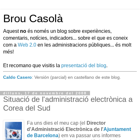
Brou Casolà
Aquest
no
és només un blog sobre experiències,
comentaris, notícies, indicadors... sobre el que es coneix
com a
Web 2.0
en les administracions públiques... és molt
més!
Et recomano que visitis la
presentació del blog
.
Caldo Casero
: Versión (parcial) en castellano de este blog.
dilluns, 17 de novembre del 2008
Situació de l'administració electrònica a
Corea del Sud
Fa uns dies el meu cap (el
Director
d'Administració Electrònica de l'
Ajuntament
de Barcelona
) em va passar uns informes