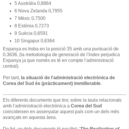
5 Austràlia 0,8864
6 Nova Zelanda 0,7955
7 Mèxic 0,7500
8 Estònia 0,7273
9 Suècia 0,6591
10 Singapur 0,6364
Espanya es troba en la posició 35 amb una puntuació de
0,3636, (la metodologia de generació de l'índex perjudica
Espanya ja que només es té en compte l'administració
central).
Per tant,
la situació de l'administració electrònica de
Corea del Sud és (pràcticament) immillorable
.
Els diferents documents que tinc sobre la taula relacionats
amb l'administració electrònica a
Corea del Sud
coincideixen en assenyalar aquest país com un dels més
avançats en aquesta àrea.
De fet, un dels documents té per títol: '
The Realization of