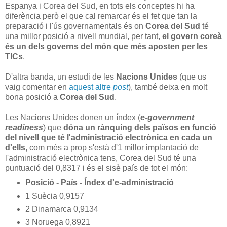
Espanya i Corea del Sud, en tots els conceptes hi ha
diferència però el que cal remarcar és el fet que tan la
preparació i l'ús governamentals és on
Corea del Sud
té
una millor posició a nivell mundial, per tant,
el govern coreà
és un dels governs del món que més aposten per les
TICs
.
D'altra banda, un estudi de les
Nacions Unides
(que us
vaig comentar en
aquest altre
post
), també deixa en molt
bona posició a
Corea del Sud
.
Les Nacions Unides donen un índex (
e-government
readiness
) que
dóna un rànquing dels països en funció
del nivell que té l'administració electrònica en cada un
d'ells
, com més a prop s'està d'1 millor implantació de
l'administració electrònica tens, Corea del Sud té una
puntuació del 0,8317 i és el sisè país de tot el món:
Posició - País - Índex d'e-administració
1 Suècia 0,9157
2 Dinamarca 0,9134
3 Noruega 0,8921