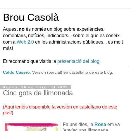
Brou Casolà
Aquest
no
és només un blog sobre experiències,
comentaris, notícies, indicadors... sobre el que es coneix
com a
Web 2.0
en les administracions públiques... és molt
més!
Et recomano que visitis la
presentació del blog
.
Caldo Casero
: Versión (parcial) en castellano de este blog.
dijous, 26 de març del 2009
Cinc gots de llimonada
(
Aquí tenéis disponible la versión en castellano de este
post
)
Fa uns dies, la
Rosa
em va
'
enviar
' una llimonada.