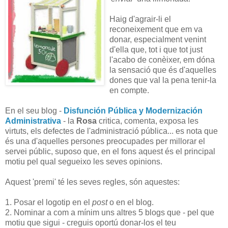
Haig d'agrair-li el
reconeixement que em va
donar, especialment venint
d'ella que, tot i que tot just
l'acabo de conèixer, em dóna
la sensació que és d'aquelles
dones que val la pena tenir-la
en compte.
En el seu blog -
Disfunción Pública y Modernización
Administrativa
- la
Rosa
critica, comenta, exposa les
virtuts, els defectes de l'administració pública... es nota que
és una d'aquelles persones preocupades per millorar el
servei públic, suposo que, en el fons aquest és el principal
motiu pel qual segueixo les seves opinions.
Aquest 'premi' té les seves regles, són aquestes:
1. Posar el logotip en el
post
o en el blog.
2. Nominar a com a mínim uns altres 5 blogs que - pel que
motiu que sigui - creguis oportú donar-los el teu