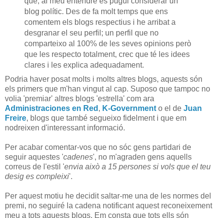
que, al meu entendre es pugui considerar un
blog polític. Des de fa molt temps que ens
comentem els blogs respectius i he arribat a
desgranar el seu perfil; un perfil que no
comparteixo al 100% de les seves opinions però
que les respecto totalment, crec que té les idees
clares i les explica adequadament.
Podria haver posat molts i molts altres blogs, aquests són
els primers que m'han vingut al cap. Suposo que tampoc no
volia 'premiar' altres blogs 'estrella' com ara
Administraciones en Red
,
K-Government
o el de
Juan
Freire
, blogs que també segueixo fidelment i que em
nodreixen d'interessant informació.
Per acabar comentar-vos que no sóc gens partidari de
seguir aquestes '
cadenes
', no m'agraden gens aquells
correus de l'estil '
envia això a 15 persones si vols que el teu
desig es compleixi
'.
Per aquest motiu he decidit saltar-me una de les normes del
premi, no seguiré la cadena notificant aquest reconeixement
meu a tots aquests blogs. Em consta que tots ells són