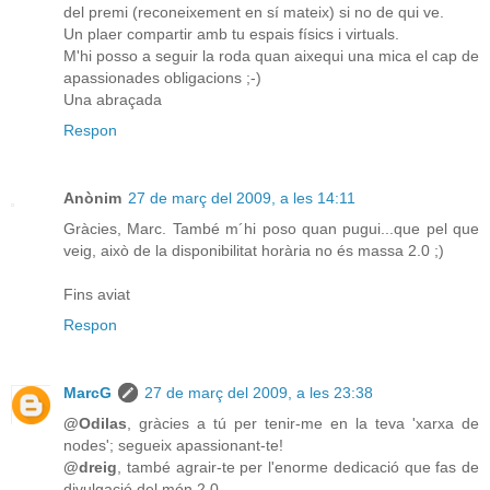
del premi (reconeixement en sí mateix) si no de qui ve.
Un plaer compartir amb tu espais físics i virtuals.
M'hi posso a seguir la roda quan aixequi una mica el cap de
apassionades obligacions ;-)
Una abraçada
Respon
Anònim
27 de març del 2009, a les 14:11
Gràcies, Marc. També m´hi poso quan pugui...que pel que
veig, això de la disponibilitat horària no és massa 2.0 ;)
Fins aviat
Respon
MarcG
27 de març del 2009, a les 23:38
@Odilas
, gràcies a tú per tenir-me en la teva 'xarxa de
nodes'; segueix apassionant-te!
@dreig
, també agrair-te per l'enorme dedicació que fas de
divulgació del món 2.0.