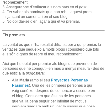
reconeixement.
3. Assegurar-se d'enllaçar als nominats en el
post
.
4. Fer saber als nominats que han rebut aquest premi
mitjançant un comentari en el seu blog.
5. No oblidar-se d'enllaçar a qui et va premiar.
Els premiats...
La veritat és que m'ha resultat difícil saber a qui premiar, la
veritat es que segueixo a molts blogs i considero que tots
ells són dignes de rebre el meu reconeixement.
Així que he optat per premiar als blogs que provenen de
persones que he conegut - en més o menys mesura - des de
que estic a la
blogosfera
:
A la
María
(amb el seu
Proyectos Personas
Pasiones
). Una de les primeres persones a qui
vaig conèixer després de començar a escriure en
el blog. Considero que és una de les persones
que val la pena seguir per infinitat de motius...
però em quedaré amb un: per la passió que posa