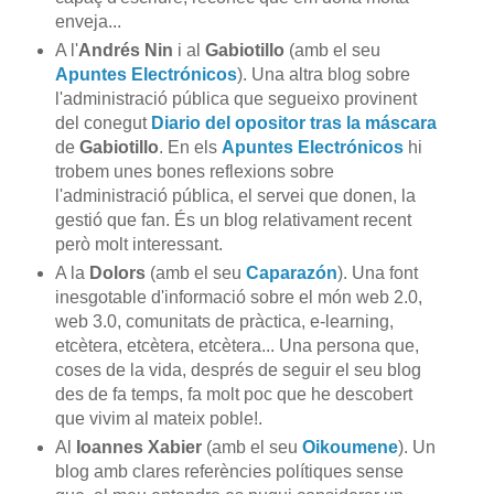
enveja...
A l'
Andrés Nin
i al
Gabiotillo
(amb el seu
Apuntes Electrónicos
). Una altra blog sobre
l'administració pública que segueixo provinent
del conegut
Diario del opositor tras la máscara
de
Gabiotillo
. En els
Apuntes Electrónicos
hi
trobem unes bones reflexions sobre
l'administració pública, el servei que donen, la
gestió que fan. És un blog relativament recent
però molt interessant.
A la
Dolors
(amb el seu
Caparazón
). Una font
inesgotable d'informació sobre el món web 2.0,
web 3.0, comunitats de pràctica, e-learning,
etcètera, etcètera, etcètera... Una persona que,
coses de la vida, després de seguir el seu blog
des de fa temps, fa molt poc que he descobert
que vivim al mateix poble!.
Al
Ioannes Xabier
(amb el seu
Oikoumene
). Un
blog amb clares referències polítiques sense