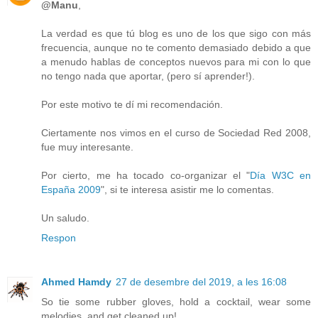
@Manu
,
La verdad es que tú blog es uno de los que sigo con más
frecuencia, aunque no te comento demasiado debido a que
a menudo hablas de conceptos nuevos para mi con lo que
no tengo nada que aportar, (pero sí aprender!).
Por este motivo te dí mi recomendación.
Ciertamente nos vimos en el curso de Sociedad Red 2008,
fue muy interesante.
Por cierto, me ha tocado co-organizar el "
Día W3C en
España 2009
", si te interesa asistir me lo comentas.
Un saludo.
Respon
Ahmed Hamdy
27 de desembre del 2019, a les 16:08
So tie some rubber gloves, hold a cocktail, wear some
melodies, and get cleaned up!