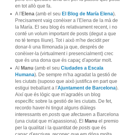
en tot allò que fa.
A l'
Elena
(amb el seu
El Blog de María Elena
).
Precisament vaig conèixer a l'Elena de la mà de
la María. El seu blog és relativament recent, i no
conté un volum important de posts (degut a que
no té temps lliure). Tot i això m'he decidit per
donar-li una llimonada ja que, després de
conèixer-la (virtualment i presencialment) crec
que és una dona que és capaç d'aportar molt.
Al
Manu
(amb el seu
Ciudades a Escala
Humana
). De sempre m'ha agradat la gestió de
les ciutats (suposo que això justifica en part que
estigui treballant a l'
Ajuntament de Barcelona
).
Així que és lògic que m'agradés un blog
específic sobre la gestió de les ciutats. De fet,
recordo haver-hi tingut alguns diàlegs
interessants en
posts
que afectaven a Barcelona
(una ciutat que m'apassiona). El
Manu
el premio
per la qualitat i la quantitat de
posts
que és
capaç d'escriure, reconec que em dóna molta