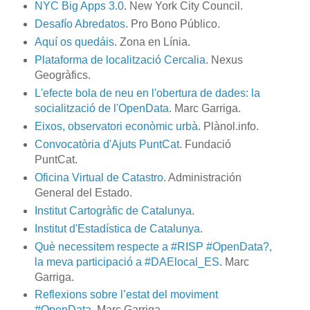
NYC Big Apps 3.0
. New York City Council.
Desafío Abredatos
. Pro Bono Público.
Aquí os quedáis
. Zona en Línia.
Plataforma de localització Cercalia
. Nexus
Geogràfics.
L'efecte bola de neu en l'obertura de dades: la
socialització de l'OpenData
. Marc Garriga.
Eixos, observatori econòmic urbà
. Plànol.info.
Convocatòria d'Ajuts PuntCat
. Fundació
PuntCat.
Oficina Virtual de Catastro
. Administración
General del Estado.
Institut Cartogràfic de Catalunya
.
Institut d'Estadística de Catalunya
.
Què necessitem respecte a #RISP #OpenData?,
la meva participació a #DAElocal_ES
. Marc
Garriga.
Reflexions sobre l’estat del moviment
#OpenData
. Marc Garriga.