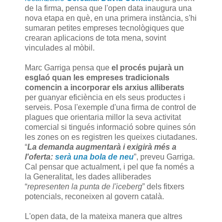
de la firma, pensa que l'open data inaugura una
nova etapa en què, en una primera instància, s'hi
sumaran petites empreses tecnològiques que
crearan aplicacions de tota mena, sovint
vinculades al mòbil.
Marc Garriga pensa que
el procés pujarà un
esglaó quan les empreses tradicionals
comencin a incorporar els arxius alliberats
per guanyar eficiència en els seus productes i
serveis. Posa l'exemple d'una firma de control de
plagues que orientaria millor la seva activitat
comercial si tingués informació sobre quines són
les zones on es registren les queixes ciutadanes.
“
La demanda augmentarà i exigirà més a
l'oferta:
serà una bola de neu
”, preveu Garriga.
Cal pensar que actualment, i pel que fa només a
la Generalitat, les dades alliberades
“
representen la punta de l'iceberg
” dels fitxers
potencials, reconeixen al govern català.
L'open data, de la mateixa manera que altres