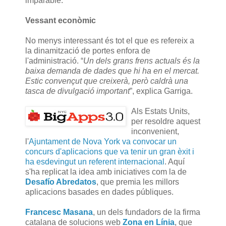
imparable.
Vessant econòmic
No menys interessant és tot el que es refereix a
la dinamització de portes enfora de
l'administració. “
Un dels grans frens actuals és la
baixa demanda de dades que hi ha en el mercat.
Estic convençut que creixerà, però caldrà una
tasca de divulgació important
”, explica Garriga.
Als Estats Units,
per resoldre aquest
inconvenient,
l'
Ajuntament de Nova York va convocar un
concurs d'aplicacions que va tenir un gran èxit i
ha esdevingut un referent internacional
. Aquí
s'ha replicat la idea amb iniciatives com la de
Desafío Abredatos
, que premia les millors
aplicacions basades en dades públiques.
Francesc Masana
, un dels fundadors de la firma
catalana de solucions web
Zona en Línia
, que