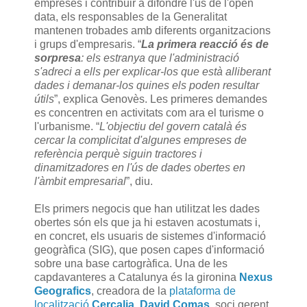
empreses i contribuir a difondre l'ús de l'open
data, els responsables de la Generalitat
mantenen trobades amb diferents organitzacions
i grups d'empresaris. “
La primera reacció és de
sorpresa
: els estranya que l'administració
s'adreci a ells per explicar-los que està alliberant
dades i demanar-los quines els poden resultar
útils
”, explica Genovès. Les primeres demandes
es concentren en activitats com ara el turisme o
l'urbanisme. “
L'objectiu del govern català és
cercar la complicitat d'algunes empreses de
referència perquè siguin tractores i
dinamitzadores en l'ús de dades obertes en
l'àmbit empresarial
”, diu.
Els primers negocis que han utilitzat les dades
obertes són els que ja hi estaven acostumats i,
en concret, els usuaris de sistemes d'informació
geogràfica (SIG), que posen capes d'informació
sobre una base cartogràfica. Una de les
capdavanteres a Catalunya és la gironina
Nexus
Geografics
, creadora de la
plataforma de
localització
Cercalia
.
David Comas
, soci gerent