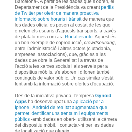
Barcelona-. A partir de les dades que s'obren, el
Departament de la Presidència va creant
perfils
de Twitter per oferir de manera proactiva
informació sobre horaris i trànsit
de manera que
les dades oficial es posen al costat de les que
emeten els usuaris d'aquests transports, a través
de plataformes com ara
Rodalies.info
. Aquest és
un bon exemple de coproducció,
crowdsourcing
,
entre l'administració i altres actors (ciutadania,
empreses, associacions), que, gràcies a les
dades que obre la Generalitat i a través de
l'acció a les xarxes socials i als serveis per a
dispositius mòbils, s'elaboren i difonen també
continguts de valor públic. Un cas similar s'està
fent amb la informació sobre ofertes d'ocupació.
Des de la iniciativa privada, l'empresa
Gynoid
Apps
ha desenvolupat una
aplicació per a
Iphone i Android de realitat augmentada que
permet identificar uns trenta mil equipaments
públics
-amb dades en obert-, utilitzant la càmera
del dispositiu mòbil, i contactar-hi per les dades
de localització que ofereix.