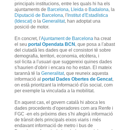
principals institucions, entre les quals hi ha els
ajuntaments de
Barcelona
,
Lleida
o
Badalona
, la
Diputació de Barcelona
, l'
Institut d'Estadística
(Idescat)
o la
Generalitat
, han adoptat una
posició de motor.
En concret, l'
Ajuntament de Barcelona
ha creat
el seu
portal Opendata BCN
, que posa a l'abast
del ciutadà les dades que el consistori té sobre
demografia, territori, economia, etcètera, i
sol·licita a l'usuari que suggereixi quines dades
s'haurien d'obrir i encara no ho estan. El mateix
tarannà té la
Generalitat
, que reuneix aquesta
informació al
portal Dades Obertes de Gencat
,
on està prioritzant la informació d'ús social, com
per exemple la vinculada a la mobilitat.
En aquest cas, el govern català hi aboca les
dades procedents d'operadores com ara Renfe i
FGC -en els pròxims dies s'hi afegirà informació
de trànsit dels principals eixos viaris i més
endavant informació de metro i bus de