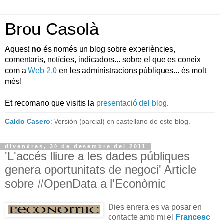
Brou Casolà
Aquest
no
és només un blog sobre experiències,
comentaris, notícies, indicadors... sobre el que es coneix
com a
Web 2.0
en les administracions públiques... és molt
més!
Et recomano que visitis la
presentació del blog
.
Caldo Casero
: Versión (parcial) en castellano de este blog.
divendres, 30 de desembre del 2011
'L'accés lliure a les dades públiques
genera oportunitats de negoci' Article
sobre #OpenData a l'Econòmic
Dies enrera es va posar en
contacte amb mi el
Francesc