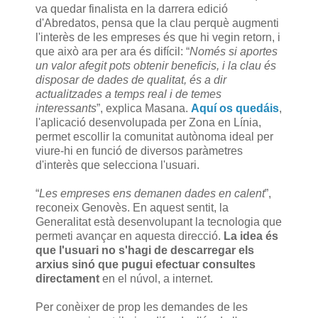
va quedar finalista en la darrera edició
d'Abredatos, pensa que la clau perquè augmenti
l'interès de les empreses és que hi vegin retorn, i
que això ara per ara és difícil: “
Només si aportes
un valor afegit pots obtenir beneficis, i la clau és
disposar de dades de qualitat, és a dir
actualitzades a temps real i de temes
interessants
”, explica Masana.
Aquí os quedáis
,
l'aplicació desenvolupada per Zona en Línia,
permet escollir la comunitat autònoma ideal per
viure-hi en funció de diversos paràmetres
d'interès que selecciona l'usuari.
“
Les empreses ens demanen dades en calent
”,
reconeix Genovès. En aquest sentit, la
Generalitat està desenvolupant la tecnologia que
permeti avançar en aquesta direcció.
La idea és
que l'usuari no s'hagi de descarregar els
arxius sinó que pugui efectuar consultes
directament
en el núvol, a internet.
Per conèixer de prop les demandes de les