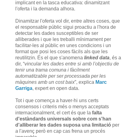
implicant en la tasca educativa: dinamitzant
l'oferta i la demanda alhora.
Dinamitzar l'oferta vol dir, entre altres coses, que
el responsable públic sigui proactiu a l'hora de
detectar les dades susceptibles de ser
alliberades i que les treballi mínimament per
facilitar-les al públic en unes condicions i un
format que posi les coses fàcils als que les
reutilitzin. És el que s'anomena
linked data
, és a
dir, “
vincular les dades entre si amb l'objectiu de
tenir una trama comuna i fàcilment
automatitzable per ser processada per les
màquines amb un cost baix
”, explica
Marc
Garriga
, expert en open data.
Tot i que comença a haver-hi uns certs
consensos i criteris més o menys acceptats
internacionalment, el cert és que la
falta
d'estàndards universals sobre com s'han
d'alliberar les dades suposa una limitació
per
a l'avenç però en cap cas frena un procés