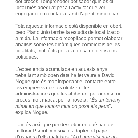
del procés, l'emprenedor pot saber quin és el
local més adequat per a l'activitat que vol
engegar i com contactar amb l'agent immobiliari.
Tota aquesta informació està disponible en obert,
però Planol.info també fa estudis de localització
a mida. La informació recopilada permet elaborar
anàlisis sobre les dinàmiques comercials de les
localitats, molt útils per a la presa de decisions
polítiques.
L'experiència acumulada en aquests anys
treballant amb open data ha fet veure a David
Nogué que és molt important el contacte entre
les empreses que les utilitzen i les
administracions que les alliberen, per orientar un
procés molt marcat per la novetat. “
És un terreny
minat en què tothom mira on posa els peus
”,
explica Nogué.
Tant és així, que per descobrir en què han de
millorar Planol.info sovint adopten el paper
d'usuaris d'ells mateixos. “
Així hem vist que als