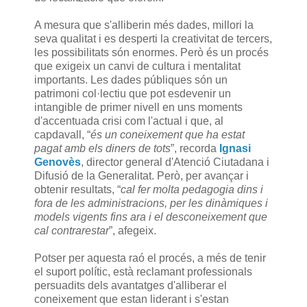
A mesura que s'alliberin més dades, millori la
seva qualitat i es desperti la creativitat de tercers,
les possibilitats són enormes. Però és un procés
que exigeix un canvi de cultura i mentalitat
importants. Les dades públiques són un
patrimoni col·lectiu que pot esdevenir un
intangible de primer nivell en uns moments
d'accentuada crisi com l'actual i que, al
capdavall, “
és un coneixement que ha estat
pagat amb els diners de tots
”, recorda
Ignasi
Genovès
, director general d'Atenció Ciutadana i
Difusió de la Generalitat. Però, per avançar i
obtenir resultats, “
cal fer molta pedagogia dins i
fora de les administracions, per les dinàmiques i
models vigents fins ara i el desconeixement que
cal contrarestar
”, afegeix.
Potser per aquesta raó el procés, a més de tenir
el suport polític, està reclamant professionals
persuadits dels avantatges d'alliberar el
coneixement que estan liderant i s'estan