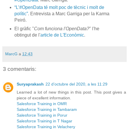
“L’#OpenData té molt poc de tècnic i molt de
polític”
. Entrevista a Marc Garriga per la Karma
Peiró.
El gràfic "
Com funciona l'OpenData?
" l'he
obtingut de l'
article de L'Econòmic
.
MarcG
a
12:43
3 comentaris:
Suryaprakash
22 d’octubre del 2020, a les 11:29
Learned a lot of new things in this post. This post gives a
piece of excellent information.
Salesforce Training in OMR
Salesforce Training in Tambaram
Salesforce Training in Porur
Salesforce Training in T Nagar
Salesforce Training in Velachery