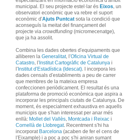
especialitzant en informació econòmica d'àmbit
municipal. El seu projecte estel·lar és
Eixos
, un
observatori econòmic que va rebre el suport
econòmic d'
Ajuts Puntcat
sota la condició que
aconseguís la meitat del finançament del
projecte via
crowdfunding
(micromecenatge),
que ja ha assolit.
Combina les dades obertes d'equipaments que
alliberen la
Generalitat
, l'
Oficina Virtual de
Catastro
, l'
Institut Cartogràfic de Catalunya
i
l'
Institut d'Estadística (Idescat)
. I incorpora les
dades censals d'establiments a peu de carrer
que membres de la mateixa empresa
confeccionen periòdicament. El resultat és una
plataforma de promoció econòmica que aspira a
incorporar les principals ciutats de Catalunya. De
moment, és especialment exhaustiva en aquells
municipis que s'han interessat per anar més
enllà:
Mollet del Vallès
,
Montcada i Reixac
i
Cornellà de Llobregat
. Recentment s'hi ha
incorporat
Barcelona
(acaben de fer el cens de
l'Eixample) i a poc a poc s'hi aniran sumant