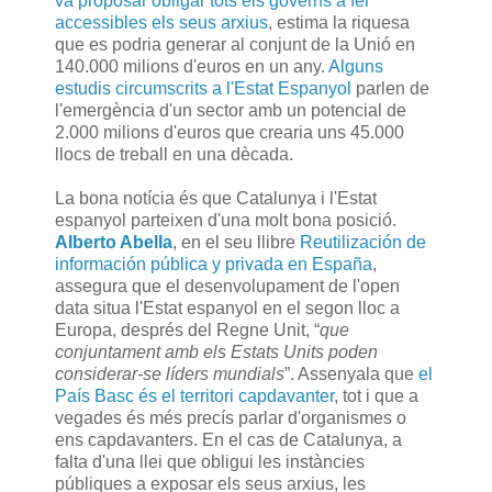
va proposar obligar tots els governs a fer
accessibles els seus arxius
, estima la riquesa
que es podria generar al conjunt de la Unió en
140.000 milions d'euros en un any.
Alguns
estudis circumscrits a l'Estat Espanyol
parlen de
l'emergència d'un sector amb un potencial de
2.000 milions d'euros que crearia uns 45.000
llocs de treball en una dècada.
La bona notícia és que Catalunya i l'Estat
espanyol parteixen d'una molt bona posició.
Alberto Abella
, en el seu llibre
Reutilización de
información pública y privada en España
,
assegura que el desenvolupament de l'open
data situa l'Estat espanyol en el segon lloc a
Europa, després del Regne Unit, “
que
conjuntament amb els Estats Units poden
considerar-se líders mundials
”. Assenyala que
el
País Basc és el territori capdavanter
, tot i que a
vegades és més precís parlar d'organismes o
ens capdavanters. En el cas de Catalunya, a
falta d'una llei que obligui les instàncies
públiques a exposar els seus arxius, les