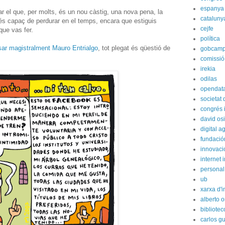
espanya
r el que, per molts, és un nou càstig, una nova pena, la
cataluny
e és capaç de perdurar en el temps, encara que estiguis
cejfe
que vas fer.
política
sar magistralment Mauro Entrialgo
, tot plegat és qüestió de
gobcam
comissió
irekia
odilas
opendat
societat
congrés i
david os
digital 
fundación
innovaci
internet i
personal
ub
xarxa d'i
alberto o
bibliote
carlos g