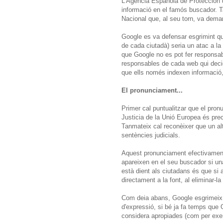
L'Agència Española de Protección
informació en el famós buscador. Ta
Nacional que, al seu torn, va deman
Google es va defensar esgrimint que 
de cada ciutadà) seria un atac a la
que Google no es pot fer responsab
responsables de cada web qui decid
que ells només indexen informació
El pronunciament...
Primer cal puntualitzar que el pron
Justicia de la Unió Europea és pre
Tanmateix cal reconèixer que un a
sentències judicials.
Aquest pronunciament efectivament 
apareixen en el seu buscador si una
està dient als ciutadans és que si
directament a la font, al eliminar-la
Com deia abans, Google esgrimeix qu
d'expressió, si bé ja fa temps que 
considera apropiades (com per exem