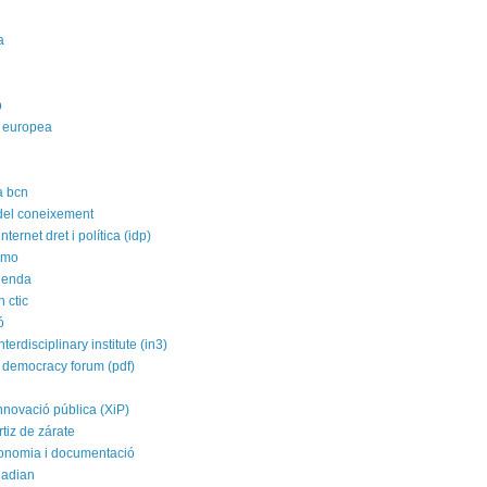
a
p
 europea
a bcn
 del coneixement
nternet dret i política (idp)
imo
agenda
 ctic
ó
nterdisciplinary institute (in3)
 democracy forum (pdf)
nnovació pública (XiP)
rtiz de zárate
conomia i documentació
uadian