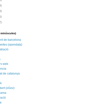
6)
0)
0)
5)
2)
n minúscules)
nt de barcelona
ertes (opendata)
stració
a
rs web
ència
tat de catalunya
nk
bert (oGov)
xarxa
ració
a