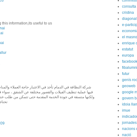
:53
commiss
consulta
cristina
diagonal
this information,its useful to us
e-partici
nai
economi
nai
el masn
nai
enrique 
estatut
llur
europa
faceboo
3
fibalumn
futur
genís ro
geoweb
شركة النظافة في الدمام تأخذ في الاعتبار حاجة العملاء والمن
فيها عملية تنظيف الفيلات والقصور مختلفة عن الشقق ، سواء في
google 
ولكنها متسقة في جودة الخدمة المقدمة حتى تتمكن من طلب خدم
govern b
تحتاج
idoia lla
imue
indicador
jornades
:09
nacions 
nació