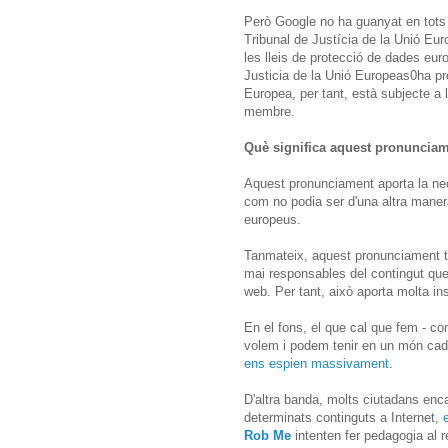
Però Google no ha guanyat en tots
Tribunal de Justícia de la Unió Eur
les lleis de protecció de dades eur
Justicia de la Unió Europeas0ha pr
Europea, per tant, està subjecte a l
membre.
Què significa aquest pronunciam
Aquest pronunciament aporta la nec
com no podia ser d'una altra maner
europeus.
Tanmateix, aquest pronunciament ta
mai responsables del contingut que
web. Per tant, això aporta molta ins
En el fons, el que cal que fem - com
volem i podem tenir en un món cada c
ens espien massivament
.
D'altra banda, molts ciutadans enc
determinats continguts a Internet,
Rob Me
intenten fer pedagogia al 