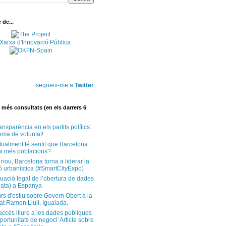
de...
segueix-me a
Twitter
més consultats (en els darrers 6
ansparència en els partits polítics:
ema de voluntat!
tualment té sentit que Barcelona
i més poblacions?
 nou, Barcelona torna a liderar la
ó urbanística (#SmartCityExpo)
tuació legal de l’obertura de dades
ata) a Espanya
rs d'estiu sobre Govern Obert a la
at Ramon Llull, Igualada.
'accés lliure a les dades públiques
ortunitats de negoci' Article sobre