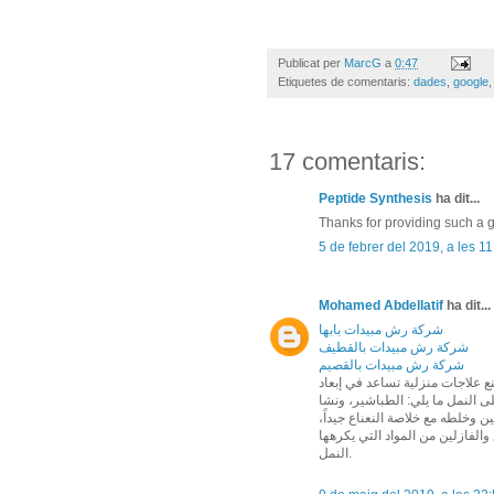
Publicat per
MarcG
a
0:47
Etiquetes de comentaris:
dades
,
google
17 comentaris:
Peptide Synthesis
ha dit...
Thanks for providing such a g
5 de febrer del 2019, a les 1
Mohamed Abdellatif
ha dit...
شركة رش مبيدات بابها
شركة رش مبيدات بالقطيف
شركة رش مبيدات بالقصيم
 علاجات منزلية تساعد في إبعاد
ى النمل ما يلي: الطباشير، ونشا
زلين وخلطه مع خلاصة النعناع جيداً
 والفازلين من المواد التي يكرهها
النمل.