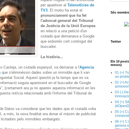
per aparèixer al
Telenotícies de
TV3
. El motiu ha estat el
Sóc membre 
pronunciament que ha fet
l'advocat general del Tribunal
de Justicia de la Unió Europea
en relació a una petició d'un
ciutadà que demanava a Google
que esborrés cert contingut del
Twitter
buscador.
La història...
Els 10
posts
mesos)
io Casteja, un ciutadà espanyol, va demanar a l'
Agencia
s
que s'eliminéssin dades sobre un immoble que li van
01 (+) Tr
un probl
guretat Social. Aquest qüestió ja fa temps que es va
02 (+) Ac
 informació seguia apareixent en el buscador de Google
annexion
", (certament ara ja no apareix aquesta informació en les
03 (-) De
questa notícia relacionada amb l'informe del Tribunal de
innovaci
04 (+) Si
(#OpenD
e Datos va considerar que les dades que el ciutadà volia
05 (=) Cu
al, a més, la seva finalitat era donar el màxim de publicitat
Universit
 licitadors pels immobles embargats.
06 (+) 'L
genera op