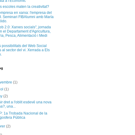
ta a l'Econòmic
s escoles maten la creativitat?
'empresa en xarxa: l'empresa del
I. Seminari FIBAlumni amb María
lido.
eb 2.0: Xarxes socials", jornada
n el Departament d'Agricultura,
a, Pesca, Alimentació i Medi
s possibilitats del Web Social
 al sector del vi. Xerrada a Els
.
og
ovembre
(1)
iol
(1)
ny
(2)
ir dret a l'oblit esdevé una nova
a?, una...
: 1a Trobada Nacional de la
gosfera Pública
brer
(2)