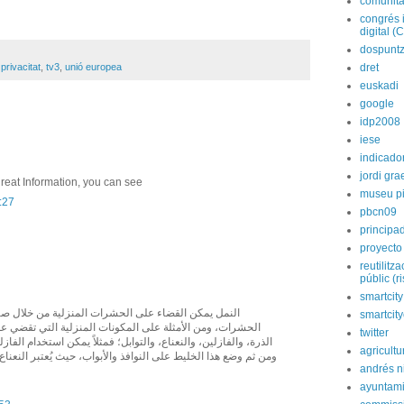
comunita
congrés 
digital (
dospunt
,
privacitat
,
tv3
,
unió europea
dret
euskadi
google
idp2008
iese
indicado
jordi gra
reat Information, you can see
museu p
1:27
pbcn09
principa
proyecto
reutilitz
públic (r
smartcity
النمل يمكن القضاء على الحشرات المنزلية من خلال صنع
smartcit
الحشرات، ومن الأمثلة على المكونات المنزلية التي تقضي عل
twitter
الذرة، والفازلين، والنعناع، والتوابل؛ فمثلاً يمكن استخدام الفا،
agricultu
ومن ثم وضع هذا الخليط على النوافذ والأبواب، حيث يُعتبر النعناع
andrés n
ayuntami