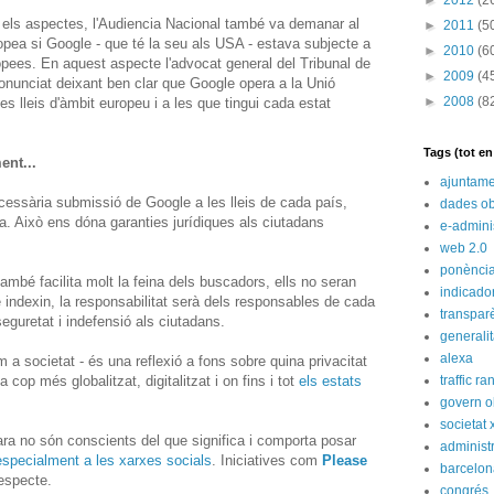
►
2012
(2
 els aspectes, l'Audiencia Nacional també va demanar al
►
2011
(5
opea si Google - que té la seu als USA - estava subjecte a
►
2010
(6
opees. En aquest aspecte l'advocat general del Tribunal de
►
2009
(4
onunciat deixant ben clar que Google opera a la Unió
►
2008
(8
es lleis d'àmbit europeu i a les que tingui cada estat
Tags (tot e
ent...
ajuntame
essària submissió de Google a les lleis de cada país,
dades ob
a. Això ens dóna garanties jurídiques als ciutadans
e-admini
web 2.0
ponènci
mbé facilita molt la feina dels buscadors, ells no seran
indicado
 indexin, la responsabilitat serà dels responsables de cada
transpar
eguretat i indefensió als ciutadans.
generali
alexa
 a societat - és una reflexió a fons sobre quina privacitat
op més globalitzat, digitalitzat i on fins i tot
els estats
traffic ra
govern o
societat 
ara no són conscients del que significa i comporta posar
administ
especialment a les xarxes socials
. Iniciatives com
Please
barcelon
respecte.
congrés