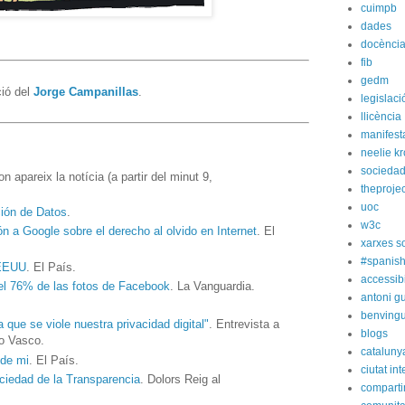
cuimpb
dades
docènci
fib
gedm
ció del
Jorge Campanillas
.
legislaci
llicència
manifest
neelie k
socieda
n apareix la notícia (a partir del minut 9,
theprojec
uoc
ión de Datos
.
w3c
ón a Google sobre el derecho al olvido en Internet
. El
xarxes s
#spanish
 EEUU
. El País.
accessibi
 el 76% de las fotos de Facebook
. La Vanguardia.
antoni gu
benvingu
que se viole nuestra privacidad digital"
. Entrevista a
blogs
io Vasco.
cataluny
 de mi
. El País.
ciutat int
ociedad de la Transparencia
. Dolors Reig al
compart