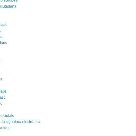
ió europea
 ciutadana
pació
a
ou
dans
k
i
ca
maps
asc
no
s ciutats
 de signatura electrònica
unides