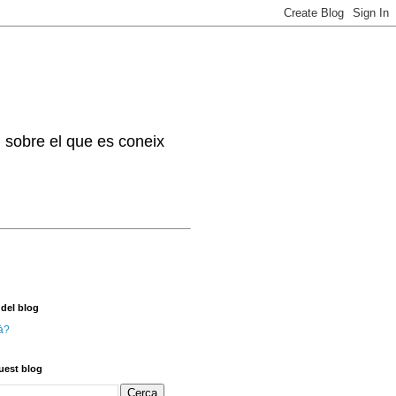
. sobre el que es coneix
 del blog
à?
uest blog