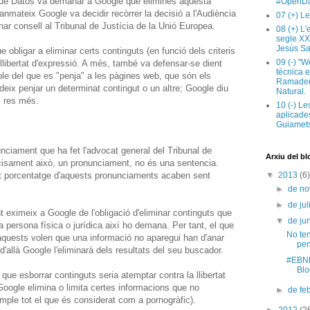
 de Datos va demanar a Google que eliminés aquesta
#OpenDa
nmateix Google va decidir recòrrer la decisió a l'Audiència
07 (+) Le
ar consell al Tribunal de Justícia de la Unió Europea.
08 (+) L
segle XX
Jesús Sa
obligar a eliminar certs continguts (en funció dels criteris
09 (-) "W
 llibertat d'expressió. A més, també va defensar-se dient
tècnica e
le del que es "penja" a les pàgines web, que són els
Ramaderi
eix penjar un determinat contingut o un altre; Google diu
Natural.
, res més.
10 (-) Le
aplicades
Guiamets
unciament que ha fet l'advocat general del Tribunal de
Arxiu del bl
cisament això, un pronunciament, no és una sentencia.
lt porcentatge d'aquests pronunciaments acaben sent
▼
2013
(6)
►
de n
►
de jul
eximeix a Google de l'obligació d'eliminar continguts que
▼
de ju
 persona física o jurídica així ho demana. Per tant, el que
No ten
 aquests volen que una informació no aparegui han d'anar
pen
 d'allà Google l'eliminarà dels resultats del seu buscador.
#EBNP
Blo
e esborrar continguts seria atemptar contra la llibertat
Google elimina o limita certes informacions que no
►
de fe
ple tot el que és considerat com a pornogràfic).