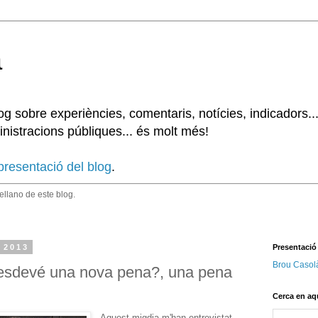
à
 sobre experiències, comentaris, notícies, indicadors..
nistracions públiques... és molt més!
presentació del blog
.
tellano de este blog.
 2013
Presentació
Brou Casol
it esdevé una nova pena?, una pena
Cerca en aq
Aquest migdia m'han entrevistat