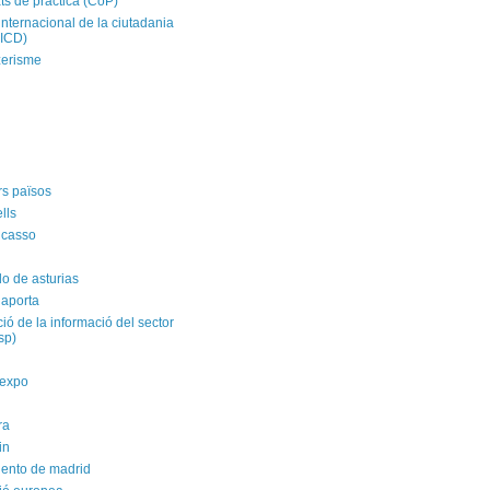
ts de pràctica (CoP)
internacional de la ciutadania
CICD)
zerisme
rs països
ells
icasso
do de asturias
 aporta
ació de la informació del sector
isp)
yexpo
ra
in
ento de madrid