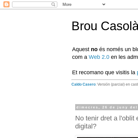
Brou Casol
Aquest
no
és només un blog
com a
Web 2.0
en les admi
Et recomano que visitis la
Caldo Casero
: Versión (parcial) en cas
dimecres, 26 de juny del
No tenir dret a l'obl
digital?