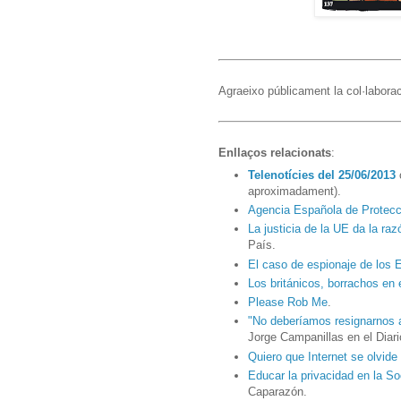
Agraeixo públicament la col·labora
Enllaços relacionats
:
Telenotícies del 25/06/2013
o
aproximadament).
Agencia Española de Protecc
La justicia de la UE da la raz
País.
El caso de espionaje de los
Los británicos, borrachos en
Please Rob Me
.
"No deberíamos resignarnos a 
Jorge Campanillas en el Diar
Quiero que Internet se olvide
Educar la privacidad en la S
Caparazón.