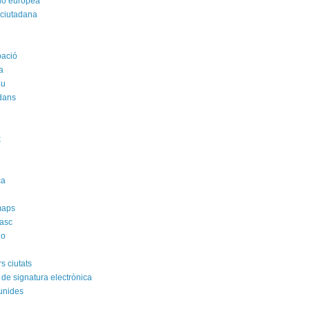
ió europea
 ciutadana
pació
a
ou
dans
k
i
ca
maps
asc
no
s ciutats
 de signatura electrònica
unides