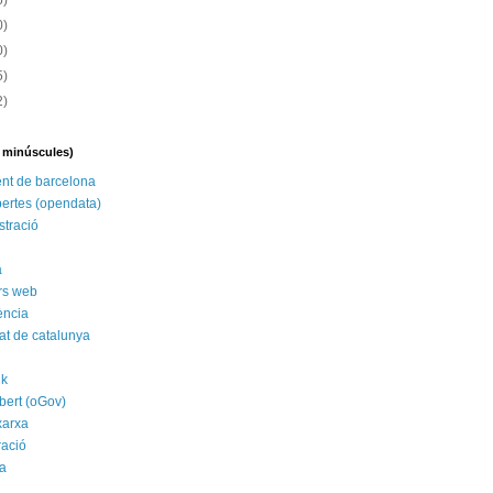
6)
0)
0)
5)
2)
n minúscules)
nt de barcelona
ertes (opendata)
stració
a
rs web
ència
tat de catalunya
nk
bert (oGov)
xarxa
ració
a