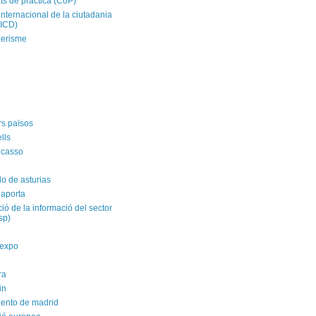
ts de pràctica (CoP)
internacional de la ciutadania
CICD)
zerisme
rs països
ells
icasso
do de asturias
 aporta
ació de la informació del sector
isp)
yexpo
ra
in
ento de madrid