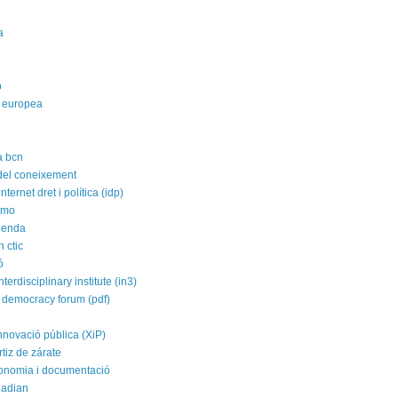
a
p
 europea
a bcn
 del coneixement
nternet dret i política (idp)
imo
agenda
 ctic
ó
nterdisciplinary institute (in3)
 democracy forum (pdf)
nnovació pública (XiP)
rtiz de zárate
conomia i documentació
uadian