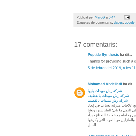
Publicat per
MarcG
a
0:47
Etiquetes de comentaris:
dades
,
google
17 comentaris:
Peptide Synthesis
ha dit...
Thanks for providing such a g
5 de febrer del 2019, a les 1
Mohamed Abdellatif
ha dit...
شركة رش مبيدات بابها
شركة رش مبيدات بالقطيف
شركة رش مبيدات بالقصيم
 علاجات منزلية تساعد في إبعاد
ى النمل ما يلي: الطباشير، ونشا
زلين وخلطه مع خلاصة النعناع جيداً
 والفازلين من المواد التي يكرهها
النمل.