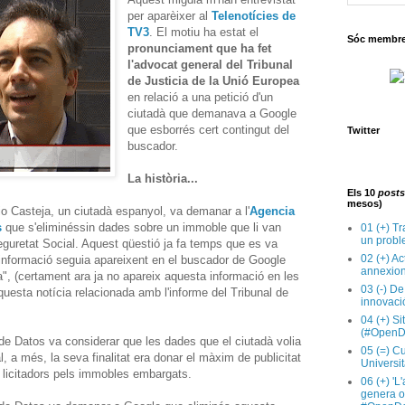
per aparèixer al
Telenotícies de
TV3
. El motiu ha estat el
Sóc membre 
pronunciament que ha fet
l'advocat general del Tribunal
de Justicia de la Unió Europea
en relació a una petició d'un
ciutadà que demanava a Google
que esborrés cert contingut del
Twitter
buscador.
La història...
Els 10
posts
mesos)
io Casteja, un ciutadà espanyol, va demanar a l'
Agencia
s
que s'eliminéssin dades sobre un immoble que li van
01 (+) Tr
un probl
guretat Social. Aquest qüestió ja fa temps que es va
02 (+) Ac
 informació seguia apareixent en el buscador de Google
annexion
", (certament ara ja no apareix aquesta informació en les
03 (-) De
questa notícia relacionada amb l'informe del Tribunal de
innovaci
04 (+) Si
(#OpenD
e Datos va considerar que les dades que el ciutadà volia
05 (=) Cu
al, a més, la seva finalitat era donar el màxim de publicitat
Universit
 licitadors pels immobles embargats.
06 (+) 'L
genera op