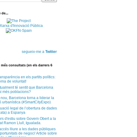
de...
segueix-me a
Twitter
més consultats (en els darrers 6
ansparència en els partits polítics:
ema de voluntat!
tualment té sentit que Barcelona
i més poblacions?
 nou, Barcelona torna a liderar la
ó urbanística (#SmartCityExpo)
tuació legal de l’obertura de dades
ata) a Espanya
rs d'estiu sobre Govern Obert a la
at Ramon Llull, Igualada.
'accés lliure a les dades públiques
ortunitats de negoci' Article sobre