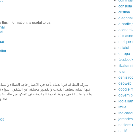
:53
commiss
consulta
cristina
diagonal
this information,its useful to us
e-partici
nai
economi
nai
el masn
nai
enrique 
estatut
llur
europa
faceboo
3
fibalumn
futur
genís ro
geoweb
شركة النظافة في الدمام تأخذ في الاعتبار حاجة العملاء والمن
فيها عملية تنظيف الفيلات والقصور مختلفة عن الشقق ، سواء في
google 
ولكنها متسقة في جودة الخدمة المقدمة حتى تتمكن من طلب خدم
govern b
تحتاج
idoia lla
imue
indicador
jornades
:09
nacions 
nació