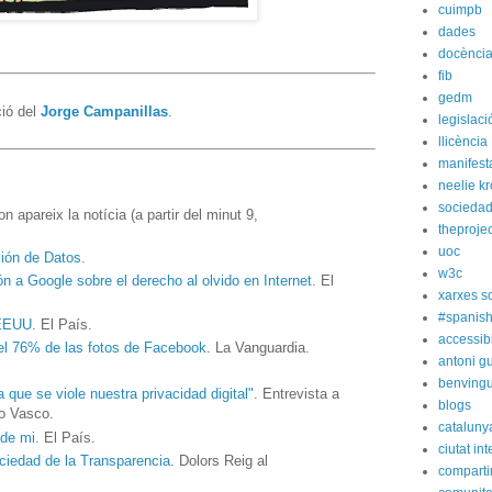
cuimpb
dades
docènci
fib
gedm
ció del
Jorge Campanillas
.
legislaci
llicència
manifest
neelie k
socieda
n apareix la notícia (a partir del minut 9,
theprojec
uoc
ión de Datos
.
w3c
ón a Google sobre el derecho al olvido en Internet
. El
xarxes s
#spanish
 EEUU
. El País.
accessibi
 el 76% de las fotos de Facebook
. La Vanguardia.
antoni gu
benvingu
que se viole nuestra privacidad digital"
. Entrevista a
blogs
io Vasco.
cataluny
 de mi
. El País.
ciutat int
ociedad de la Transparencia
. Dolors Reig al
compart