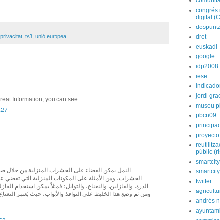
comunita
congrés 
digital (
dospunt
,
privacitat
,
tv3
,
unió europea
dret
euskadi
google
idp2008
iese
indicado
jordi gra
reat Information, you can see
museu p
1:27
pbcn09
principa
proyecto
reutilitz
públic (r
smartcity
النمل يمكن القضاء على الحشرات المنزلية من خلال صنع
smartcit
الحشرات، ومن الأمثلة على المكونات المنزلية التي تقضي عل
twitter
الذرة، والفازلين، والنعناع، والتوابل؛ فمثلاً يمكن استخدام الفا،
agricultu
ومن ثم وضع هذا الخليط على النوافذ والأبواب، حيث يُعتبر النعناع
andrés n
ayuntami