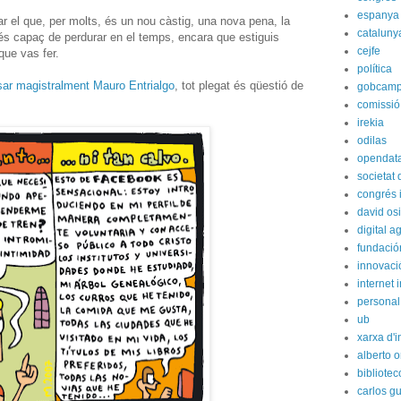
espanya
r el que, per molts, és un nou càstig, una nova pena, la
cataluny
e és capaç de perdurar en el temps, encara que estiguis
cejfe
que vas fer.
política
sar magistralment Mauro Entrialgo
, tot plegat és qüestió de
gobcam
comissió
irekia
odilas
opendat
societat
congrés i
david os
digital 
fundación
innovaci
internet i
personal
ub
xarxa d'i
alberto o
bibliote
carlos g