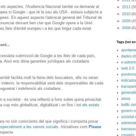
►
2012
(2
 els aspectes, l'Audiencia Nacional també va demanar al
►
2011
(5
opea si Google - que té la seu als USA - estava subjecte a
►
2010
(6
opees. En aquest aspecte l'advocat general del Tribunal de
►
2009
(4
onunciat deixant ben clar que Google opera a la Unió
►
2008
(8
es lleis d'àmbit europeu i a les que tingui cada estat
Tags (tot e
ent...
ajuntame
essària submissió de Google a les lleis de cada país,
dades ob
a. Això ens dóna garanties jurídiques als ciutadans
e-admini
web 2.0
ponènci
mbé facilita molt la feina dels buscadors, ells no seran
indicado
 indexin, la responsabilitat serà dels responsables de cada
transpar
eguretat i indefensió als ciutadans.
generali
alexa
 a societat - és una reflexió a fons sobre quina privacitat
op més globalitzat, digitalitzat i on fins i tot
els estats
traffic ra
govern o
societat 
ara no són conscients del que significa i comporta posar
administ
especialment a les xarxes socials
. Iniciatives com
Please
barcelon
respecte.
congrés