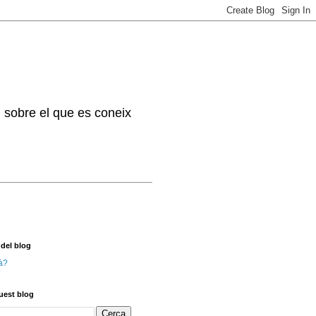
. sobre el que es coneix
 del blog
à?
uest blog