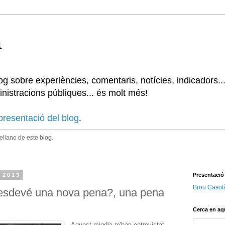
à
 sobre experiències, comentaris, notícies, indicadors..
nistracions públiques... és molt més!
presentació del blog
.
tellano de este blog.
 2013
Presentació
Brou Casol
it esdevé una nova pena?, una pena
Cerca en aq
Aquest migdia m'han entrevistat