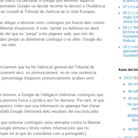
 de Datos va demanar a Google que eliminés aquesta
#OpenDa
nmateix Google va decidir recòrrer la decisió a l'Audiència
07 (+) Le
ar consell al Tribunal de Justícia de la Unió Europea.
08 (+) L
segle XX
Jesús Sa
obligar a eliminar certs continguts (en funció dels criteris
09 (-) "W
 llibertat d'expressió. A més, també va defensar-se dient
tècnica e
le del que es "penja" a les pàgines web, que són els
Ramaderi
eix penjar un determinat contingut o un altre; Google diu
Natural.
, res més.
10 (-) Le
aplicades
Guiamets
unciament que ha fet l'advocat general del Tribunal de
Arxiu del bl
cisament això, un pronunciament, no és una sentencia.
lt porcentatge d'aquests pronunciaments acaben sent
▼
2013
(6)
►
de n
►
de jul
eximeix a Google de l'obligació d'eliminar continguts que
▼
de ju
 persona física o jurídica així ho demana. Per tant, el que
No ten
 aquests volen que una informació no aparegui han d'anar
pen
 d'allà Google l'eliminarà dels resultats del seu buscador.
#EBNP
Blo
e esborrar continguts seria atemptar contra la llibertat
Google elimina o limita certes informacions que no
►
de fe
ple tot el que és considerat com a pornogràfic).