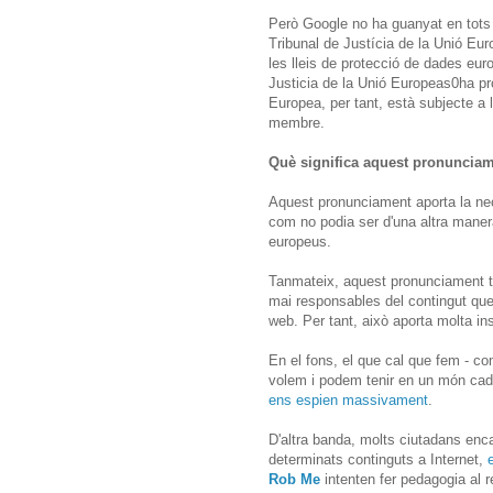
Però Google no ha guanyat en tots
Tribunal de Justícia de la Unió Eur
les lleis de protecció de dades eur
Justicia de la Unió Europeas0ha pr
Europea, per tant, està subjecte a l
membre.
Què significa aquest pronunciam
Aquest pronunciament aporta la nec
com no podia ser d'una altra maner
europeus.
Tanmateix, aquest pronunciament ta
mai responsables del contingut que
web. Per tant, això aporta molta ins
En el fons, el que cal que fem - com
volem i podem tenir en un món cada c
ens espien massivament
.
D'altra banda, molts ciutadans enc
determinats continguts a Internet,
Rob Me
intenten fer pedagogia al 