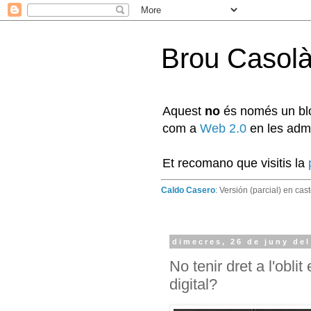
Brou Casol
Aquest
no
és només un blog
com a
Web 2.0
en les admi
Et recomano que visitis la
Caldo Casero
: Versión (parcial) en cas
dimecres, 26 de juny del
No tenir dret a l'obl
digital?