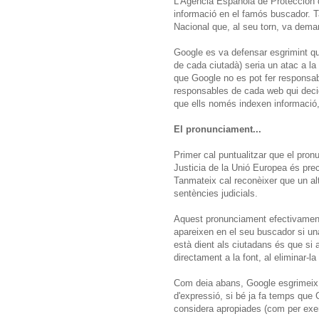
L'Agència Española de Protección
informació en el famós buscador. Ta
Nacional que, al seu torn, va deman
Google es va defensar esgrimint que 
de cada ciutadà) seria un atac a la
que Google no es pot fer responsab
responsables de cada web qui decid
que ells només indexen informació
El pronunciament...
Primer cal puntualitzar que el pron
Justicia de la Unió Europea és pre
Tanmateix cal reconèixer que un a
sentències judicials.
Aquest pronunciament efectivament 
apareixen en el seu buscador si una
està dient als ciutadans és que si
directament a la font, al eliminar-la
Com deia abans, Google esgrimeix qu
d'expressió, si bé ja fa temps que 
considera apropiades (com per exem