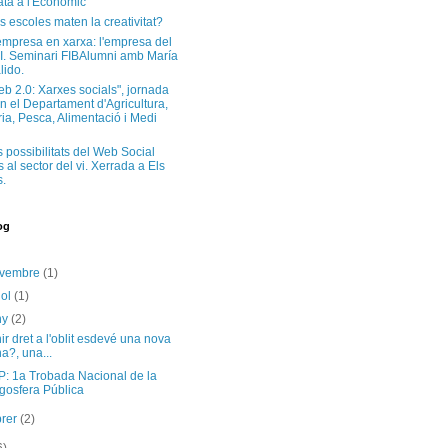
ta a l'Econòmic
s escoles maten la creativitat?
'empresa en xarxa: l'empresa del
I. Seminari FIBAlumni amb María
lido.
eb 2.0: Xarxes socials", jornada
n el Departament d'Agricultura,
a, Pesca, Alimentació i Medi
s possibilitats del Web Social
 al sector del vi. Xerrada a Els
.
og
ovembre
(1)
iol
(1)
ny
(2)
ir dret a l'oblit esdevé una nova
a?, una...
: 1a Trobada Nacional de la
gosfera Pública
brer
(2)