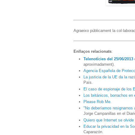
Agraeixo públicament la col·labora
Enllaços relacionats
:
Telenotícies del 25/06/2013
o
aproximadament).
Agencia Española de Protecc
La justicia de la UE da la raz
País.
El caso de espionaje de los
Los británicos, borrachos en
Please Rob Me
.
"No deberíamos resignarnos a 
Jorge Campanillas en el Diar
Quiero que Internet se olvide
Educar la privacidad en la S
Caparazón.