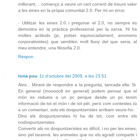
millorant,... començo a veure un cert corrent de treure valor
a les eines en la pròpia comunitat 2.0. Per mi un error.
- Utilitzar les eines 2.0 i pregonar el 2.0, no sempre és
demostra en la pràctica professional per la xarxa. Hi ha
moltes actituds (jo, potser equivocadament, anomeno
corporativistes) que semblen molt lluny del que seria, al
meu entendre, una filosofia 2.0.
Respon
tona pou
11 d’octubre del 2009, a les 23:51
Ains... Miraré de respondre a la pregunta, tancada ella: Si.
En general (mooooolt en general) podem pensar que el
món es redueix a un pc perque desde un pc tenim
informació de tot el món i de tot pél, però com contestes tú
a un comentari, sols els dospuntzeristes arribam veure-ho.
Dins els dospuntzeristes hi ha de tot, com entre els
nodospuntzeristes.
Convertir als no dospuntzeristes es difícil, i no per les eines,
sino pel tarannà. les animetes que no els agradi compartir i