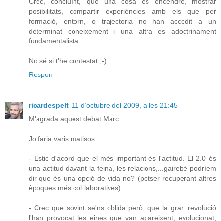
Crec, concluïnt, que una cosa es encendre, mostrar
posibilitats, compartir experiències amb els que per
formació, entorn, o trajectoria no han accedit a un
determinat coneixement i una altra es adoctrinament
fundamentalista.
No sé si t'he contestat ;-)
Respon
ricardespelt
11 d’octubre del 2009, a les 21:45
M'agrada aquest debat Marc.
Jo faria varis matisos:
- Estic d'acord que el més important és l'actitud. El 2.0 és
una actitud davant la feina, les relacions,...gairebé podríem
dir que és una opció de vida no? (potser recuperant altres
èpoques més col·laboratives)
- Crec que sovint se'ns oblida però, que la gran revolució
l'han provocat les eines que van apareixent, evolucionat,