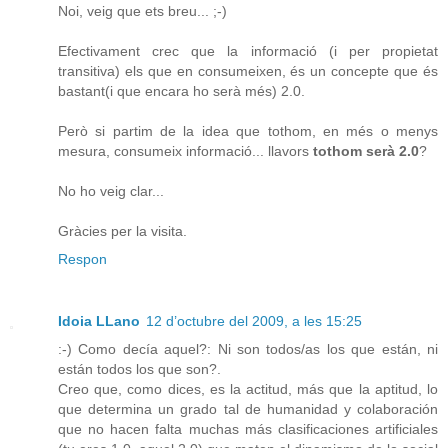
Noi, veig que ets breu... ;-)
Efectivament crec que la informació (i per propietat
transitiva) els que en consumeixen, és un concepte que és
bastant(i que encara ho serà més) 2.0.
Però si partim de la idea que tothom, en més o menys
mesura, consumeix informació... llavors
tothom serà 2.0
?
No ho veig clar...
Gràcies per la visita.
Respon
Idoia LLano
12 d’octubre del 2009, a les 15:25
:-) Como decía aquel?: Ni son todos/as los que están, ni
están todos los que son?.
Creo que, como dices, es la actitud, más que la aptitud, lo
que determina un grado tal de humanidad y colaboración
que no hacen falta muchas más clasificaciones artificiales