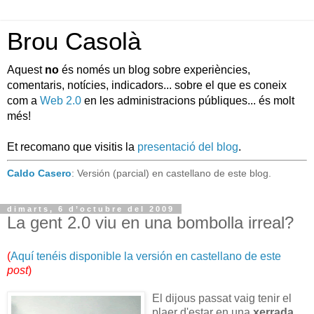
Brou Casolà
Aquest
no
és només un blog sobre experiències,
comentaris, notícies, indicadors... sobre el que es coneix
com a
Web 2.0
en les administracions públiques... és molt
més!
Et recomano que visitis la
presentació del blog
.
Caldo Casero
: Versión (parcial) en castellano de este blog.
dimarts, 6 d’octubre del 2009
La gent 2.0 viu en una bombolla irreal?
(
Aquí tenéis disponible la versión en castellano de este
post
)
El dijous passat vaig tenir el
plaer d'estar en una
xerrada