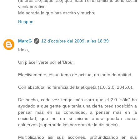
(tu eres 1.0, aquel 2.0) que maten el dinamismo de lo social
y colaborativo.
Me agrada lo que has escrito y mucho¡
Respon
MarcG
12 d’octubre del 2009, a les 18:39
Idoia,
Un placer verte por el 'Brou'.
Efectivamente, es un tema de actitud, no tanto de aptitud.
Con absoluta indiferencia de la etiqueta (1.0, 2.0, 2345.0).
De hecho, cada vez tengo más claro que el 2.0 "sólo" ha
ayudado a que gente que tenía una cierta predisposición a
pensar más en su comunidad, a pensar más en la
sociedad, que no en si mismo ahora puedan aunar
esfuerzos (superando las barreras de la distancia).
Multiplicando así sus acciones, profundizando en sus