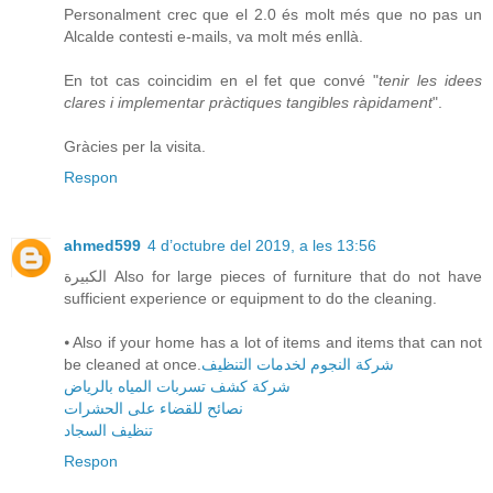
Personalment crec que el 2.0 és molt més que no pas un
Alcalde contesti e-mails, va molt més enllà.
En tot cas coincidim en el fet que convé "
tenir les idees
clares i implementar pràctiques tangibles ràpidament
".
Gràcies per la visita.
Respon
ahmed599
4 d’octubre del 2019, a les 13:56
الكبيرة Also for large pieces of furniture that do not have
sufficient experience or equipment to do the cleaning.
⦁ Also if your home has a lot of items and items that can not
be cleaned at once.
شركة النجوم لخدمات التنظيف
شركة كشف تسربات المياه بالرياض
نصائح للقضاء على الحشرات
تنظيف السجاد
Respon