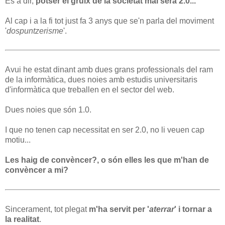
És a dir,
potser el gruix de la societat mai serà 2.0...
Al cap i a la fi tot just fa 3 anys que se'n parla del moviment
'
dospuntzerisme
'.
Avui he estat dinant amb dues grans professionals del ram
de la informàtica, dues noies amb estudis universitaris
d'informàtica que treballen en el sector del web.
Dues noies que són 1.0.
I que no tenen cap necessitat en ser 2.0, no li veuen cap
motiu...
Les haig de convèncer?, o són elles les que m'han de
convèncer a mi?
Sincerament, tot plegat
m'ha servit per '
aterrar
' i tornar a
la realitat
.