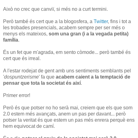
Això no crec que canviï, si més no a curt termini.
Però també és cert que a la blogosfera, a
Twitter
, fins i tot a
les trobades presencials, acabem sempre per ser més o
menys els mateixos,
som una gran (i a la vegada petita)
família
.
És un fet que m'agrada, em sento còmode... però també és
cert que és irreal.
A l'estar rodejat de gent amb uns sentiments semblants pel
'
dospuntzerisme
' fa que
acabem caient a la temptació de
pensar que tota la societat és així
.
Primer error!
Però és que potser no ho serà mai, creiem que els que som
2.0 estem més avançats, anem un pas per davant... però
potser la veritat és que estem un pas més enrera perquè ens
hem equivocat de camí.