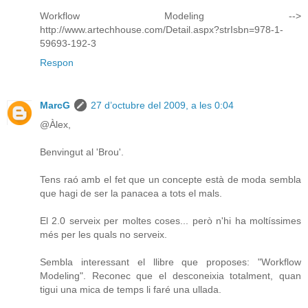
Workflow Modeling -->
http://www.artechhouse.com/Detail.aspx?strIsbn=978-1-
59693-192-3
Respon
MarcG
27 d’octubre del 2009, a les 0:04
@Àlex,
Benvingut al 'Brou'.
Tens raó amb el fet que un concepte està de moda sembla
que hagi de ser la panacea a tots el mals.
El 2.0 serveix per moltes coses... però n'hi ha moltíssimes
més per les quals no serveix.
Sembla interessant el llibre que proposes: "Workflow
Modeling". Reconec que el desconeixia totalment, quan
tigui una mica de temps li faré una ullada.