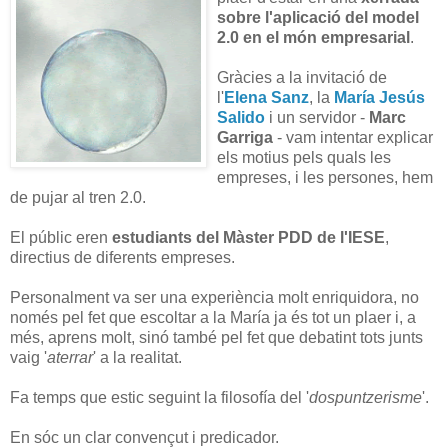
sobre l'aplicació del model
2.0 en el món empresarial
.
Gràcies a la invitació de
l'
Elena Sanz
, la
María Jesús
Salido
i un servidor -
Marc
Garriga
- vam intentar explicar
els motius pels quals les
empreses, i les persones, hem
de pujar al tren 2.0.
El públic eren
estudiants del Màster PDD de l'IESE
,
directius de diferents empreses.
Personalment va ser una experiència molt enriquidora, no
només pel fet que escoltar a la María ja és tot un plaer i, a
més, aprens molt, sinó també pel fet que debatint tots junts
vaig '
aterrar
' a la realitat.
Fa temps que estic seguint la filosofía del '
dospuntzerisme
'.
En sóc un clar convençut i predicador.