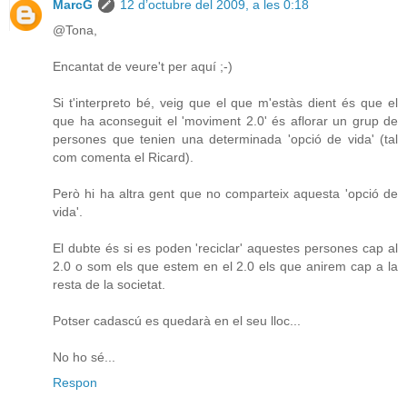
MarcG
12 d’octubre del 2009, a les 0:18
@Tona,
Encantat de veure't per aquí ;-)
Si t'interpreto bé, veig que el que m'estàs dient és que el
que ha aconseguit el 'moviment 2.0' és aflorar un grup de
persones que tenien una determinada 'opció de vida' (tal
com comenta el Ricard).
Però hi ha altra gent que no comparteix aquesta 'opció de
vida'.
El dubte és si es poden 'reciclar' aquestes persones cap al
2.0 o som els que estem en el 2.0 els que anirem cap a la
resta de la societat.
Potser cadascú es quedarà en el seu lloc...
No ho sé...
Respon