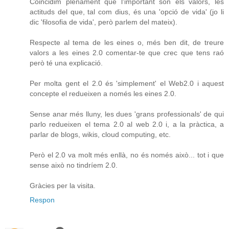
Coincidim plenament que l'important són els valors, les
actituds del que, tal com dius, és una 'opció de vida' (jo li
dic 'filosofia de vida', però parlem del mateix).
Respecte al tema de les eines o, més ben dit, de treure
valors a les eines 2.0 comentar-te que crec que tens raó
però té una explicació.
Per molta gent el 2.0 és 'simplement' el Web2.0 i aquest
concepte el redueixen a només les eines 2.0.
Sense anar més lluny, les dues 'grans professionals' de qui
parlo redueixen el tema 2.0 al web 2.0 i, a la pràctica, a
parlar de blogs, wikis, cloud computing, etc.
Però el 2.0 va molt més enllà, no és només això... tot i que
sense això no tindríem 2.0.
Gràcies per la visita.
Respon