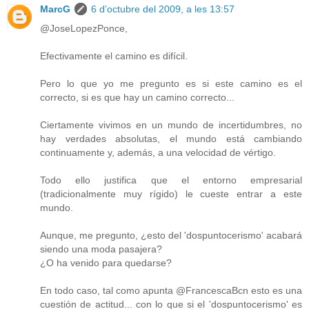
MarcG
6 d’octubre del 2009, a les 13:57
@JoseLopezPonce,
Efectivamente el camino es difícil.
Pero lo que yo me pregunto es si este camino es el
correcto, si es que hay un camino correcto...
Ciertamente vivimos en un mundo de incertidumbres, no
hay verdades absolutas, el mundo está cambiando
continuamente y, además, a una velocidad de vértigo.
Todo ello justifica que el entorno empresarial
(tradicionalmente muy rígido) le cueste entrar a este
mundo.
Aunque, me pregunto, ¿esto del 'dospuntocerismo' acabará
siendo una moda pasajera?
¿O ha venido para quedarse?
En todo caso, tal como apunta @FrancescaBcn esto es una
cuestión de actitud... con lo que si el 'dospuntocerismo' es