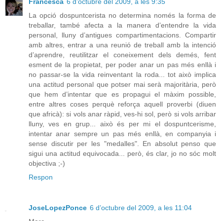
Francesca
6 d’octubre del 2009, a les 9:35
La opció dospuntcerista no determina només la forma de
treballar, també afecta a la manera d’entendre la vida
personal, lluny d’antigues compartimentacions. Compartir
amb altres, entrar a una reunió de treball amb la intenció
d’aprendre, reutilitzar el coneixement dels demés, fent
esment de la propietat, per poder anar un pas més enllà i
no passar-se la vida reinventant la roda... tot això implica
una actitud personal que potser mai serà majoritària, però
que hem d’intentar que es propagui el màxim possible,
entre altres coses perquè reforça aquell proverbi (diuen
que africà): si vols anar ràpid, ves-hi sol, però si vols arribar
lluny, ves en grup... això és per mi el dospuntcerisme,
intentar anar sempre un pas més enllà, en companyia i
sense discutir per les "medalles". En absolut penso que
sigui una actitud equivocada... però, és clar, jo no sóc molt
objectiva ;-)
Respon
JoseLopezPonce
6 d’octubre del 2009, a les 11:04