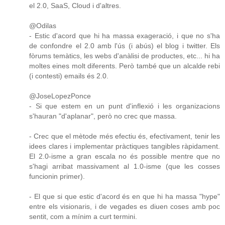
el 2.0, SaaS, Cloud i d'altres.
@Odilas
- Estic d'acord que hi ha massa exageració, i que no s'ha
de confondre el 2.0 amb l'ús (i abús) el blog i twitter. Els
fòrums temàtics, les webs d'anàlisi de productes, etc... hi ha
moltes eines molt diferents. Però també que un alcalde rebi
(i contesti) emails és 2.0.
@JoseLopezPonce
- Si que estem en un punt d'inflexió i les organizacions
s'hauran "d'aplanar", però no crec que massa.
- Crec que el mètode més efectiu és, efectivament, tenir les
idees clares i implementar pràctiques tangibles ràpidament.
El 2.0-isme a gran escala no és possible mentre que no
s'hagi arribat massivament al 1.0-isme (que les cosses
funcionin primer).
- El que si que estic d'acord és en que hi ha massa "hype"
entre els visionaris, i de vegades es diuen coses amb poc
sentit, com a mínim a curt termini.