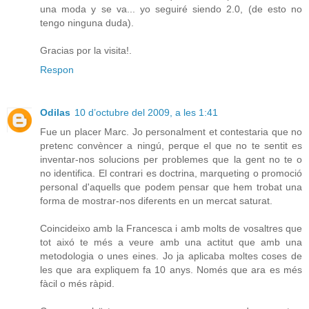
una moda y se va... yo seguiré siendo 2.0, (de esto no
tengo ninguna duda).
Gracias por la visita!.
Respon
Odilas
10 d’octubre del 2009, a les 1:41
Fue un placer Marc. Jo personalment et contestaria que no
pretenc convèncer a ningú, perque el que no te sentit es
inventar-nos solucions per problemes que la gent no te o
no identifica. El contrari es doctrina, marqueting o promoció
personal d'aquells que podem pensar que hem trobat una
forma de mostrar-nos diferents en un mercat saturat.
Coincideixo amb la Francesca i amb molts de vosaltres que
tot aixó te més a veure amb una actitut que amb una
metodologia o unes eines. Jo ja aplicaba moltes coses de
les que ara expliquem fa 10 anys. Només que ara es més
fàcil o més ràpid.