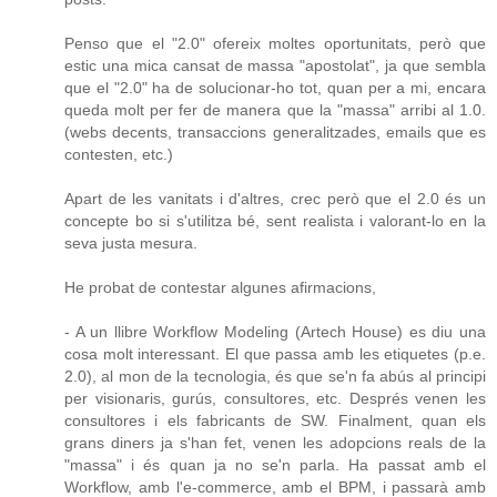
Penso que el "2.0" ofereix moltes oportunitats, però que
estic una mica cansat de massa "apostolat", ja que sembla
que el "2.0" ha de solucionar-ho tot, quan per a mi, encara
queda molt per fer de manera que la "massa" arribi al 1.0.
(webs decents, transaccions generalitzades, emails que es
contesten, etc.)
Apart de les vanitats i d'altres, crec però que el 2.0 és un
concepte bo si s'utilitza bé, sent realista i valorant-lo en la
seva justa mesura.
He probat de contestar algunes afirmacions,
- A un llibre Workflow Modeling (Artech House) es diu una
cosa molt interessant. El que passa amb les etiquetes (p.e.
2.0), al mon de la tecnologia, és que se'n fa abús al principi
per visionaris, gurús, consultores, etc. Després venen les
consultores i els fabricants de SW. Finalment, quan els
grans diners ja s'han fet, venen les adopcions reals de la
"massa" i és quan ja no se'n parla. Ha passat amb el
Workflow, amb l'e-commerce, amb el BPM, i passarà amb