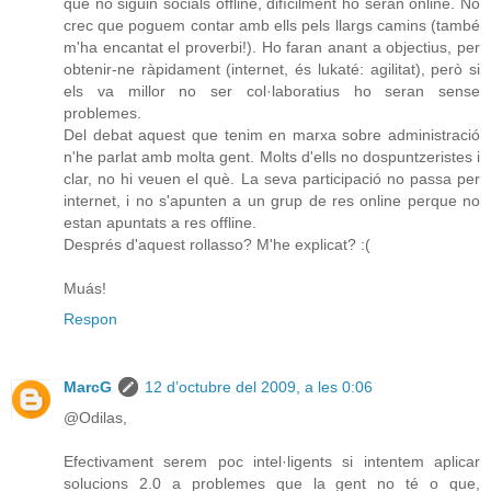
que no siguin socials offline, difícilment ho seran online. No
crec que poguem contar amb ells pels llargs camins (també
m'ha encantat el proverbi!). Ho faran anant a objectius, per
obtenir-ne ràpidament (internet, és lukaté: agilitat), però si
els va millor no ser col·laboratius ho seran sense
problemes.
Del debat aquest que tenim en marxa sobre administració
n'he parlat amb molta gent. Molts d'ells no dospuntzeristes i
clar, no hi veuen el què. La seva participació no passa per
internet, i no s'apunten a un grup de res online perque no
estan apuntats a res offline.
Després d'aquest rollasso? M'he explicat? :(
Muás!
Respon
MarcG
12 d’octubre del 2009, a les 0:06
@Odilas,
Efectivament serem poc intel·ligents si intentem aplicar
solucions 2.0 a problemes que la gent no té o que,