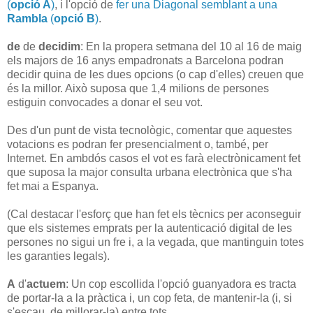
(
opció A
)
, i l'opció de
fer una Diagonal semblant a una
Rambla
(
opció B
)
.
de
de
decidim
: En la propera setmana del 10 al 16 de maig
els majors de 16 anys empadronats a Barcelona podran
decidir quina de les dues opcions (o cap d'elles) creuen que
és la millor. Això suposa que 1,4 milions de persones
estiguin convocades a donar el seu vot.
Des d'un punt de vista tecnològic, comentar que aquestes
votacions es podran fer presencialment o, també, per
Internet. En ambdós casos el vot es farà electrònicament fet
que suposa la major consulta urbana electrònica que s'ha
fet mai a Espanya.
(Cal destacar l'esforç que han fet els tècnics per aconseguir
que els sistemes emprats per la autenticació digital de les
persones no sigui un fre i, a la vegada, que mantinguin totes
les garanties legals).
A
d'
actuem
: Un cop escollida l'opció guanyadora es tracta
de portar-la a la pràctica i, un cop feta, de mantenir-la (i, si
s'escau, de millorar-la) entre tots.