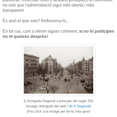
no vols que l'administració sigui més oberta i més
transparent.
És això el que vols? Reflexiona-hi...
En tot cas, com a mínim sigues coherent,
si no hi participes
no et queixes després!
(L'Avinguda Diagonal a principis del segle XX)
(Imatge obtinguda del web
I.de.A Diagonal
)
(Feu click a la imatge per fer-la més gran)