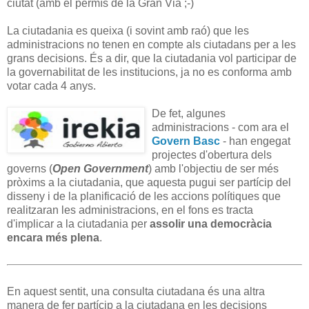
ciutat (amb el permís de la Gran Via ;-)
La ciutadania es queixa (i sovint amb raó) que les
administracions no tenen en compte als ciutadans per a les
grans decisions. És a dir, que la ciutadania vol participar de
la governabilitat de les institucions, ja no es conforma amb
votar cada 4 anys.
De fet, algunes
administracions - com ara el
Govern Basc
- han engegat
projectes d'obertura dels
governs (
Open Government
) amb l'objectiu de ser més
pròxims a la ciutadania, que aquesta pugui ser partícip del
disseny i de la planificació de les accions polítiques que
realitzaran les administracions, en el fons es tracta
d'implicar a la ciutadania per
assolir una democràcia
encara més plena
.
En aquest sentit, una consulta ciutadana és una altra
manera de fer partícip a la ciutadana en les decisions