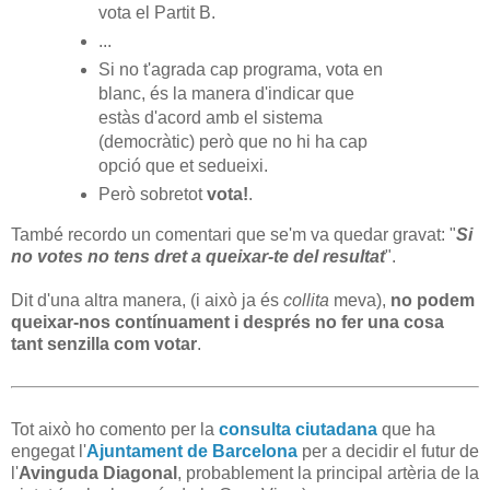
vota el Partit B.
...
Si no t'agrada cap programa, vota en
blanc, és la manera d'indicar que
estàs d'acord amb el sistema
(democràtic) però que no hi ha cap
opció que et sedueixi.
Però sobretot
vota!
.
També recordo un comentari que se'm va quedar gravat: "
Si
no votes no tens dret a queixar-te del resultat
".
Dit d'una altra manera, (i això ja és
collita
meva),
no podem
queixar-nos contínuament i després no fer una cosa
tant senzilla com votar
.
Tot això ho comento per la
consulta ciutadana
que ha
engegat l'
Ajuntament de Barcelona
per a decidir el futur de
l'
Avinguda Diagonal
, probablement la principal artèria de la