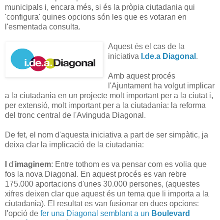
municipals i, encara més, si és la pròpia ciutadania qui
'configura' quines opcions són les que es votaran en
l'esmentada consulta.
Aquest és el cas de la
iniciativa
I.de.a Diagonal
.
Amb aquest procés
l'Ajuntament ha volgut implicar
a la ciutadania en un projecte molt important per a la ciutat i,
per extensió, molt important per a la ciutadania: la reforma
del tronc central de l'Avinguda Diagonal.
De fet, el nom d'aquesta iniciativa a part de ser simpàtic, ja
deixa clar la implicació de la ciutadania:
I
d'
imaginem
: Entre tothom es va pensar com es volia que
fos la nova Diagonal. En aquest procés es van rebre
175.000 aportacions d'unes 30.000 persones, (aquestes
xifres deixen clar que aquest és un tema que li importa a la
ciutadania). El resultat es van fusionar en dues opcions:
l'opció de
fer una Diagonal semblant a un
Boulevard