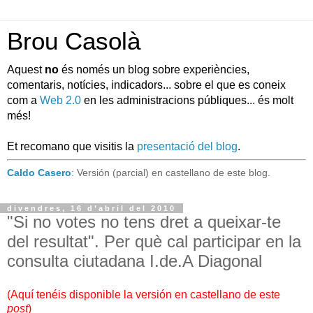
Brou Casolà
Aquest
no
és només un blog sobre experiències,
comentaris, notícies, indicadors... sobre el que es coneix
com a
Web 2.0
en les administracions públiques... és molt
més!
Et recomano que visitis la
presentació del blog
.
Caldo Casero
: Versión (parcial) en castellano de este blog.
divendres, 16 d’abril del 2010
"Si no votes no tens dret a queixar-te
del resultat". Per què cal participar en la
consulta ciutadana I.de.A Diagonal
(
Aquí tenéis disponible la versión en castellano de este
post
)