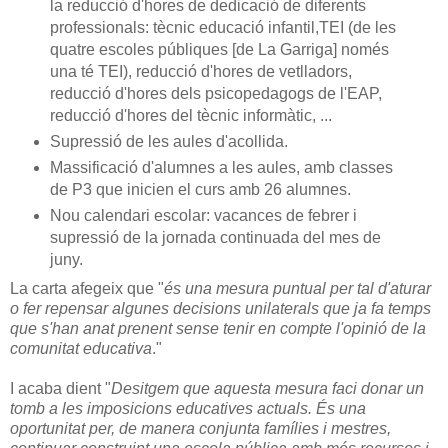
la reducció d'hores de dedicació de diferents
professionals: tècnic educació infantil,TEI (de les
quatre escoles públiques [de La Garriga] només
una té TEI), reducció d'hores de vetlladors,
reducció d'hores dels psicopedagogs de l'EAP,
reducció d'hores del tècnic informàtic, ...
Supressió de les aules d'acollida.
Massificació d'alumnes a les aules, amb classes
de P3 que inicien el curs amb 26 alumnes.
Nou calendari escolar: vacances de febrer i
supressió de la jornada continuada del mes de
juny.
La carta afegeix que "
és una mesura puntual per tal d'aturar
o fer repensar algunes decisions unilaterals que ja fa temps
que s'han anat prenent sense tenir en compte l'opinió de la
comunitat educativa
."
I acaba dient "
Desitgem que aquesta mesura faci donar un
tomb a les imposicions educatives actuals. És una
oportunitat per, de manera conjunta famílies i mestres,