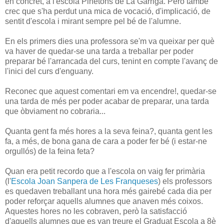
en concret, a l'escola Pinetons de La Garriga. Però també
crec que s'ha perdut una mica de vocació, d'implicació, de
sentit d'escola i mirant sempre pel bé de l'alumne.
En els primers dies una professora se'm va queixar per què
va haver de quedar-se una tarda a treballar per poder
preparar bé l'arrancada del curs, tenint en compte l'avanç de
l'inici del curs d'enguany.
Reconec que aquest comentari em va encendre!, quedar-se
una tarda de més per poder acabar de preparar, una tarda
que òbviament no cobraria...
Quanta gent fa més hores a la seva feina?, quanta gent les
fa, a més, de bona gana de cara a poder fer bé (i estar-ne
orgullós) de la feina feta?
Quan era petit recordo que a l'escola on vaig fer primària
(l'
Escola Joan Sanpera de Les Franqueses
) els professors
es quedaven treballant una hora més gairebé cada dia per
poder reforçar aquells alumnes que anaven més coixos.
Aquestes hores no les cobraven, però la satisfacció
d'aquells alumnes que es van treure el Graduat Escola a 8è