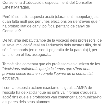
Conselleria d'Educació i, especialment, del Conseller
Ernest Maragall.
Però té sentit fer aquesta acció (clarament impopular) just
quan falta molt poc per unes eleccions on s'entreveu que hi
ha probabilitat de canvi polític i, per tant, de canvi de
Conseller?
De fet, s'ha debatut també de la vocació dels professors, de
la seva implicació real en l'educació dels nostres fills, de si
són funcionaris (en el sentit pejoratiu de la paraula) i, per
tant, tenen el lloc assegurat...
També s'ha comentat que els professors es queixen de les
"
decisions unilaterals que ja fa temps que s'han anat
prenent sense tenir en compte l'opinió de la comunitat
educativa
."
I com a resposta actuen exactament igual: L'AMPA de
l'escola ha deixat clar que no se'ls va informar d'aquesta
acció fins que els professors van començar a comunicar-ho
als pares dels seus alumnes.