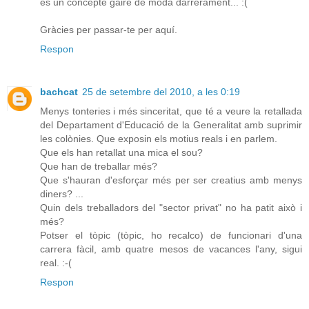
és un concepte gaire de moda darrerament... :(
Gràcies per passar-te per aquí.
Respon
bachcat
25 de setembre del 2010, a les 0:19
Menys tonteries i més sinceritat, que té a veure la retallada
del Departament d'Educació de la Generalitat amb suprimir
les colònies. Que exposin els motius reals i en parlem.
Que els han retallat una mica el sou?
Que han de treballar més?
Que s'hauran d'esforçar més per ser creatius amb menys
diners? ...
Quin dels treballadors del "sector privat" no ha patit això i
més?
Potser el tòpic (tòpic, ho recalco) de funcionari d'una
carrera fàcil, amb quatre mesos de vacances l'any, sigui
real. :-(
Respon