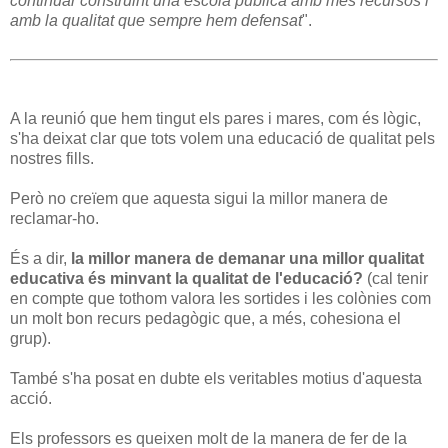
continuar construint una escola pública amb més recursos i
amb la qualitat que sempre hem defensat
".
A la reunió que hem tingut els pares i mares, com és lògic,
s'ha deixat clar que tots volem una educació de qualitat pels
nostres fills.
Però no creïem que aquesta sigui la millor manera de
reclamar-ho.
És a dir,
la millor manera de demanar una millor qualitat
educativa és minvant la qualitat de l'educació?
(cal tenir
en compte que tothom valora les sortides i les colònies com
un molt bon recurs pedagògic que, a més, cohesiona el
grup).
També s'ha posat en dubte els veritables motius d'aquesta
acció.
Els professors es queixen molt de la manera de fer de la