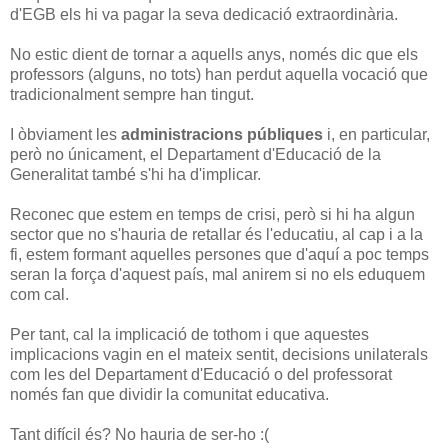
d'EGB els hi va pagar la seva dedicació extraordinària.
No estic dient de tornar a aquells anys, només dic que els
professors (alguns, no tots) han perdut aquella vocació que
tradicionalment sempre han tingut.
I òbviament les
administracions públiques
i, en particular,
però no únicament, el Departament d'Educació de la
Generalitat també s'hi ha d'implicar.
Reconec que estem en temps de crisi, però si hi ha algun
sector que no s'hauria de retallar és l'educatiu, al cap i a la
fi, estem formant aquelles persones que d'aquí a poc temps
seran la força d'aquest país, mal anirem si no els eduquem
com cal.
Per tant, cal la implicació de tothom i que aquestes
implicacions vagin en el mateix sentit, decisions unilaterals
com les del Departament d'Educació o del professorat
només fan que dividir la comunitat educativa.
Tant difícil és? No hauria de ser-ho :(