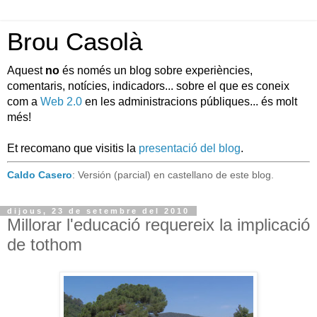
Brou Casolà
Aquest
no
és només un blog sobre experiències,
comentaris, notícies, indicadors... sobre el que es coneix
com a
Web 2.0
en les administracions públiques... és molt
més!
Et recomano que visitis la
presentació del blog
.
Caldo Casero
: Versión (parcial) en castellano de este blog.
dijous, 23 de setembre del 2010
Millorar l'educació requereix la implicació
de tothom