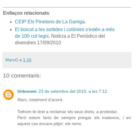
Enllaços relacionats
:
CEIP Els Pinetons de La Garriga
.
El boicot a les sortides i colònies s'estén a més
de 100 col·legis
. Notícia a El Periódico del
divendres 17/09/2010
MarcG
a
1:10
10 comentaris:
Unknown
23 de setembre del 2010, a les 7:12
Marc, totalment d'acord.
Tothom té dret a reclamar els seus drets, a protestar..
Però estem farts de sempre pringar els mateixos, i en
aquest cas encara pitjor: els nens.