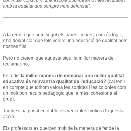
continuar construint una escola pública amb més recursos i
amb la qualitat que sempre hem defensat
".
A la reunió que hem tingut els pares i mares, com és lògic,
s'ha deixat clar que tots volem una educació de qualitat pels
nostres fills.
Però no creïem que aquesta sigui la millor manera de
reclamar-ho.
És a dir,
la millor manera de demanar una millor qualitat
educativa és minvant la qualitat de l'educació?
(cal tenir
en compte que tothom valora les sortides i les colònies com
un molt bon recurs pedagògic que, a més, cohesiona el
grup).
També s'ha posat en dubte els veritables motius d'aquesta
acció.
Els professors es queixen molt de la manera de fer de la