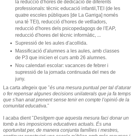
la reducció d'hores de dedicació de diferents
professionals: tècnic educació infantil,TEI (de les
quatre escoles públiques [de La Garriga] només
una té TEI), reducció d'hores de vetlladors,
reducció d'hores dels psicopedagogs de l'EAP,
reducció d'hores del tècnic informàtic, ...
Supressió de les aules d'acollida.
Massificació d'alumnes a les aules, amb classes
de P3 que inicien el curs amb 26 alumnes.
Nou calendari escolar: vacances de febrer i
supressió de la jornada continuada del mes de
juny.
La carta afegeix que "
és una mesura puntual per tal d'aturar
o fer repensar algunes decisions unilaterals que ja fa temps
que s'han anat prenent sense tenir en compte l'opinió de la
comunitat educativa
."
I acaba dient "
Desitgem que aquesta mesura faci donar un
tomb a les imposicions educatives actuals. És una
oportunitat per, de manera conjunta famílies i mestres,