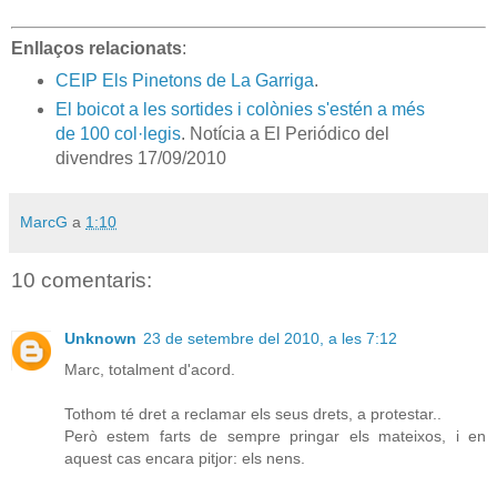
Enllaços relacionats
:
CEIP Els Pinetons de La Garriga
.
El boicot a les sortides i colònies s'estén a més
de 100 col·legis
. Notícia a El Periódico del
divendres 17/09/2010
MarcG
a
1:10
10 comentaris:
Unknown
23 de setembre del 2010, a les 7:12
Marc, totalment d'acord.
Tothom té dret a reclamar els seus drets, a protestar..
Però estem farts de sempre pringar els mateixos, i en
aquest cas encara pitjor: els nens.