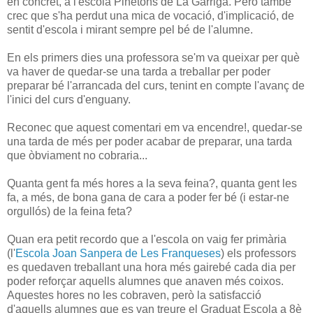
en concret, a l'escola Pinetons de La Garriga. Però també
crec que s'ha perdut una mica de vocació, d'implicació, de
sentit d'escola i mirant sempre pel bé de l'alumne.
En els primers dies una professora se'm va queixar per què
va haver de quedar-se una tarda a treballar per poder
preparar bé l'arrancada del curs, tenint en compte l'avanç de
l'inici del curs d'enguany.
Reconec que aquest comentari em va encendre!, quedar-se
una tarda de més per poder acabar de preparar, una tarda
que òbviament no cobraria...
Quanta gent fa més hores a la seva feina?, quanta gent les
fa, a més, de bona gana de cara a poder fer bé (i estar-ne
orgullós) de la feina feta?
Quan era petit recordo que a l'escola on vaig fer primària
(l'
Escola Joan Sanpera de Les Franqueses
) els professors
es quedaven treballant una hora més gairebé cada dia per
poder reforçar aquells alumnes que anaven més coixos.
Aquestes hores no les cobraven, però la satisfacció
d'aquells alumnes que es van treure el Graduat Escola a 8è