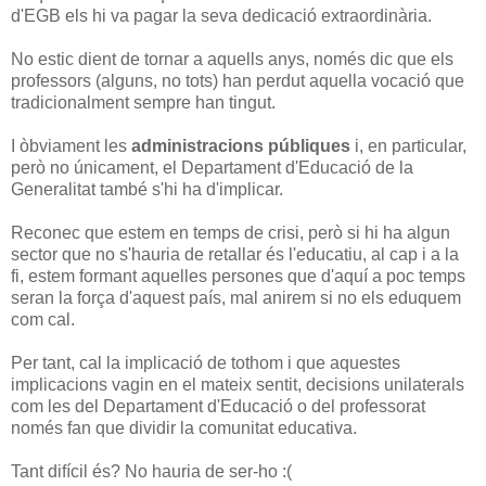
d'EGB els hi va pagar la seva dedicació extraordinària.
No estic dient de tornar a aquells anys, només dic que els
professors (alguns, no tots) han perdut aquella vocació que
tradicionalment sempre han tingut.
I òbviament les
administracions públiques
i, en particular,
però no únicament, el Departament d'Educació de la
Generalitat també s'hi ha d'implicar.
Reconec que estem en temps de crisi, però si hi ha algun
sector que no s'hauria de retallar és l'educatiu, al cap i a la
fi, estem formant aquelles persones que d'aquí a poc temps
seran la força d'aquest país, mal anirem si no els eduquem
com cal.
Per tant, cal la implicació de tothom i que aquestes
implicacions vagin en el mateix sentit, decisions unilaterals
com les del Departament d'Educació o del professorat
només fan que dividir la comunitat educativa.
Tant difícil és? No hauria de ser-ho :(