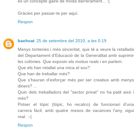
és un concepte gaire de moda darrerament... :(
Gràcies per passar-te per aquí.
Respon
bachcat
25 de setembre del 2010, a les 0:19
Menys tonteries i més sinceritat, que té a veure la retallada
del Departament d'Educació de la Generalitat amb suprimir
les colònies. Que exposin els motius reals i en parlem.
Que els han retallat una mica el sou?
Que han de treballar més?
Que s'hauran d'esforçar més per ser creatius amb menys
diners? ...
Quin dels treballadors del "sector privat" no ha patit això i
més?
Potser el tòpic (tòpic, ho recalco) de funcionari d'una
carrera fàcil, amb quatre mesos de vacances l'any, sigui
real. :-(
Respon