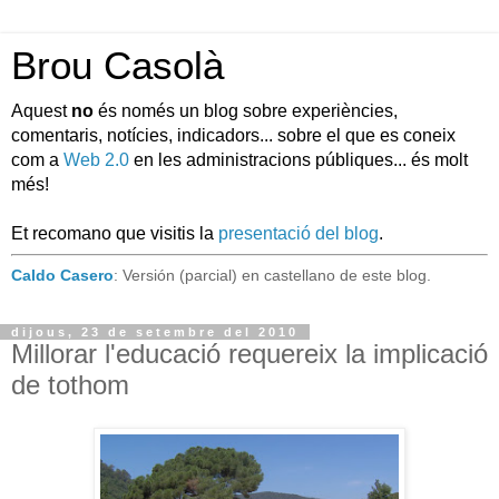
Brou Casolà
Aquest
no
és només un blog sobre experiències,
comentaris, notícies, indicadors... sobre el que es coneix
com a
Web 2.0
en les administracions públiques... és molt
més!
Et recomano que visitis la
presentació del blog
.
Caldo Casero
: Versión (parcial) en castellano de este blog.
dijous, 23 de setembre del 2010
Millorar l'educació requereix la implicació
de tothom