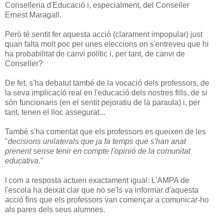
Conselleria d'Educació i, especialment, del Conseller
Ernest Maragall.
Però té sentit fer aquesta acció (clarament impopular) just
quan falta molt poc per unes eleccions on s'entreveu que hi
ha probabilitat de canvi polític i, per tant, de canvi de
Conseller?
De fet, s'ha debatut també de la vocació dels professors, de
la seva implicació real en l'educació dels nostres fills, de si
són funcionaris (en el sentit pejoratiu de la paraula) i, per
tant, tenen el lloc assegurat...
També s'ha comentat que els professors es queixen de les
"
decisions unilaterals que ja fa temps que s'han anat
prenent sense tenir en compte l'opinió de la comunitat
educativa
."
I com a resposta actuen exactament igual: L'AMPA de
l'escola ha deixat clar que no se'ls va informar d'aquesta
acció fins que els professors van començar a comunicar-ho
als pares dels seus alumnes.