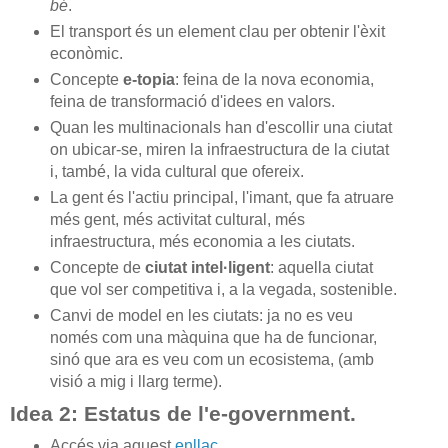
bé
.
El transport és un element clau per obtenir l'èxit
econòmic.
Concepte
e-topia
: feina de la nova economia,
feina de transformació d'idees en valors.
Quan les multinacionals han d'escollir una ciutat
on ubicar-se, miren la infraestructura de la ciutat
i, també, la vida cultural que ofereix.
La gent és l'actiu principal, l'imant, que fa atruare
més gent, més activitat cultural, més
infraestructura, més economia a les ciutats.
Concepte de
ciutat intel·ligent
: aquella ciutat
que vol ser competitiva i, a la vegada, sostenible.
Canvi de model en les ciutats: ja no es veu
només com una màquina que ha de funcionar,
sinó que ara es veu com un ecosistema, (amb
visió a mig i llarg terme).
Idea 2: Estatus de l'e-government.
Accés via aquest
enllaç
.