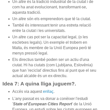
Un altre és la tradició industrial de la ciutat i de
com ha anat evolucionant, transformant-se,
aquesta tradició.
Un altre són els emprenedors que té la ciutat.
També és interessant tenir una estreta relació
entre la ciutat i les universitats.
Un altre cas pot ser la capacitat legal, (o les
escletxes legals). Un exemple el trobem en
Malta, és membre de la Unió Europea però té
menys pressió legal.
Els directius també poden ser un actiu d'una
ciutat. Hi ha ciutats (com Ljubljana, Eslovènia)
que han 'reciclat' directius fins al punt que el seu
actual alcalde és un ex-directiu.
Idea 7: A quina lliga juguem?.
Accés via aquest
enllaç
.
L'any passat es va donar a conèixer l'estudi
'
State of European Cities Report
' de la Unió
Europea, un estudi sobre les ciutats europees en