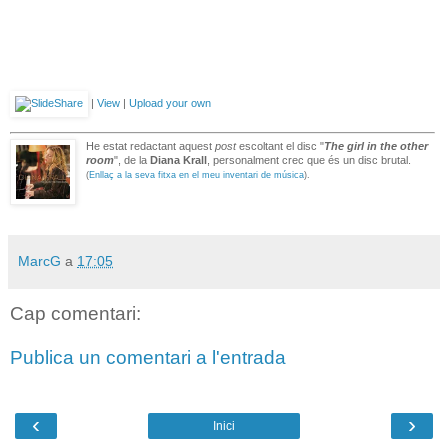
|
View
|
Upload your own
He estat redactant aquest
post
escoltant el disc "
The girl in the other
room
", de la
Diana Krall
, personalment crec que és un disc brutal.
(
Enllaç a la seva fitxa en el meu inventari de música
).
MarcG
a
17:05
Cap comentari:
Publica un comentari a l'entrada
‹
›
Inici