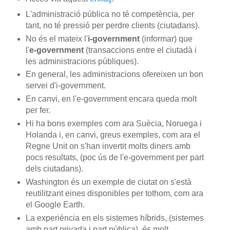
L'administració pública no té competència, per
tant, no té pressió per perdre clients (ciutadans).
No és el mateix l'
i-government
(informar) que
l'
e-government
(transaccions entre el ciutadà i
les administracions públiques).
En general, les administracions ofereixen un bon
servei d'i-government.
En canvi, en l'e-government encara queda molt
per fer.
Hi ha bons exemples com ara Suècia, Noruega i
Holanda i, en canvi, greus exemples, com ara el
Regne Unit on s'han invertit molts diners amb
pocs resultats, (poc ús de l'e-government per part
dels ciutadans).
Washington és un exemple de ciutat on s'està
reutilitzant eines disponibles per tothom, com ara
el Google Earth.
La experiència en els sistemes híbrids, (sistemes
amb part privada i part pública), és molt