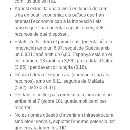
com l'ús que se'n fa.
Aquest estudi fa una divisió en funció de com
s'ha enfocat l'economia: els països que han
orientat l'economia cap a la innovació i els
països que l'han orientat cap al comerç dels
recursos de què disposen.
Estats Units lidera el primer cas, (orientació a la
innovació) amb un 6,97, seguit de Suècia amb
un 6,83 i Japó amb un 6,80. Espanya està en el
lloc número 13 (amb un 3,56), precedida d'Itàlia
(3,85) i per davant d'Hungria (3,18).
Rússia lidera el segon cas, (orientació cap als
recursos), amb un 6,11, seguida de Malàsia
(5,82) i Mèxic (4,37).
Per tant, el millor país orientat a la innovació no
arriba ni al 7 (sobre 10), queda molt camí per
recòrrer.
No és només qüestió d'invertir en infraestructura
sinó oferir serveis, explotar l'enorme potencialitat
que encara tenen les TIC.