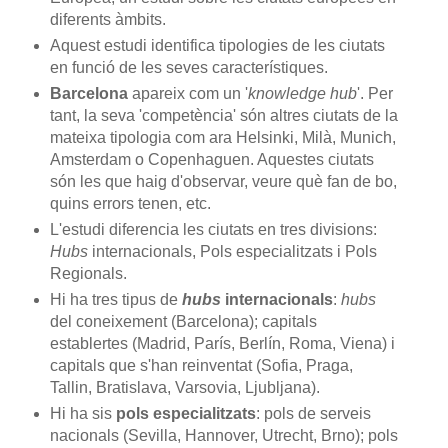
diferents àmbits.
Aquest estudi identifica tipologies de les ciutats
en funció de les seves característiques.
Barcelona
apareix com un '
knowledge hub
'. Per
tant, la seva 'competència' són altres ciutats de la
mateixa tipologia com ara Helsinki, Milà, Munich,
Amsterdam o Copenhaguen. Aquestes ciutats
són les que haig d'observar, veure què fan de bo,
quins errors tenen, etc.
L'estudi diferencia les ciutats en tres divisions:
Hubs
internacionals, Pols especialitzats i Pols
Regionals.
Hi ha tres tipus de
hubs
internacionals
:
hubs
del coneixement (Barcelona); capitals
establertes (Madrid, París, Berlín, Roma, Viena) i
capitals que s'han reinventat (Sofia, Praga,
Tallin, Bratislava, Varsovia, Ljubljana).
Hi ha sis
pols especialitzats
: pols de serveis
nacionals (Sevilla, Hannover, Utrecht, Brno); pols