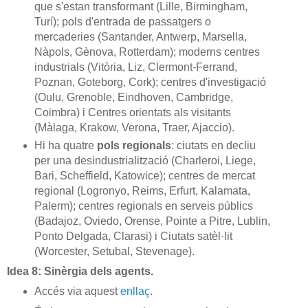
que s'estan transformant (Lille, Birmingham,
Turí); pols d'entrada de passatgers o
mercaderies (Santander, Antwerp, Marsella,
Nàpols, Gènova, Rotterdam); moderns centres
industrials (Vitòria, Liz, Clermont-Ferrand,
Poznan, Goteborg, Cork); centres d'investigació
(Oulu, Grenoble, Eindhoven, Cambridge,
Coimbra) i Centres orientats als visitants
(Màlaga, Krakow, Verona, Traer, Ajaccio).
Hi ha quatre
pols regionals
: ciutats en decliu
per una desindustrialització (Charleroi, Liege,
Bari, Scheffield, Katowice); centres de mercat
regional (Logronyo, Reims, Erfurt, Kalamata,
Palerm); centres regionals en serveis públics
(Badajoz, Oviedo, Orense, Pointe a Pitre, Lublin,
Ponto Delgada, Clarasi) i Ciutats satèl·lit
(Worcester, Setubal, Stevenage).
Idea 8: Sinèrgia dels agents.
Accés via aquest
enllaç
.