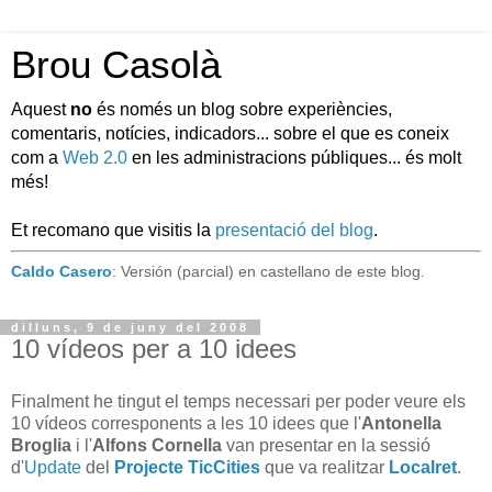
Brou Casolà
Aquest
no
és només un blog sobre experiències,
comentaris, notícies, indicadors... sobre el que es coneix
com a
Web 2.0
en les administracions públiques... és molt
més!
Et recomano que visitis la
presentació del blog
.
Caldo Casero
: Versión (parcial) en castellano de este blog.
dilluns, 9 de juny del 2008
10 vídeos per a 10 idees
Finalment he tingut el temps necessari per poder veure els
10 vídeos corresponents a les 10 idees que l'
Antonella
Broglia
i l'
Alfons Cornella
van presentar en la sessió
d'
Update
del
Projecte TicCities
que va realitzar
Localret
.