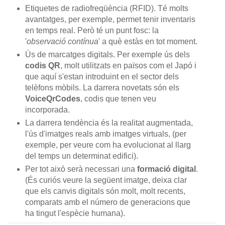
Etiquetes de radiofreqüència (RFID). Té molts
avantatges, per exemple, permet tenir inventaris
en temps real. Però té un punt fosc: la
'
observació contínua
' a què estàs en tot moment.
Ús de marcatges digitals. Per exemple ús dels
codis QR
, molt utilitzats en països com el Japó i
que aquí s'estan introduint en el sector dels
telèfons mòbils. La darrera novetats són els
VoiceQrCodes
, codis que tenen veu
incorporada.
La darrera tendència és la realitat augmentada,
l'ús d'imatges reals amb imatges virtuals, (per
exemple, per veure com ha evolucionat al llarg
del temps un determinat edifici).
Per tot això serà necessari una
formació digital
.
(És curiós veure la següent imatge, deixa clar
que els canvis digitals són molt, molt recents,
comparats amb el número de generacions que
ha tingut l'espècie humana).