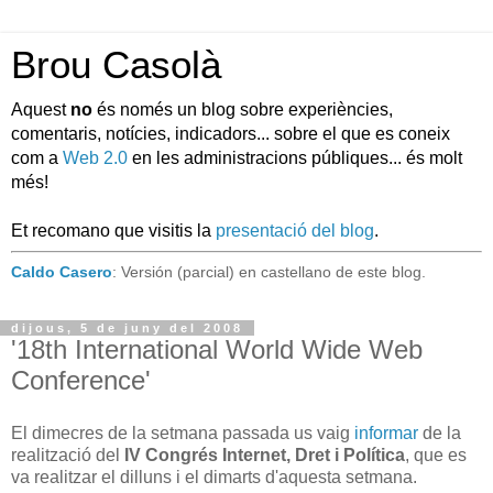
Brou Casolà
Aquest
no
és només un blog sobre experiències,
comentaris, notícies, indicadors... sobre el que es coneix
com a
Web 2.0
en les administracions públiques... és molt
més!
Et recomano que visitis la
presentació del blog
.
Caldo Casero
: Versión (parcial) en castellano de este blog.
dijous, 5 de juny del 2008
'18th International World Wide Web
Conference'
El dimecres de la setmana passada us vaig
informar
de la
realització del
IV Congrés Internet, Dret i Política
, que es
va realitzar el dilluns i el dimarts d'aquesta setmana.