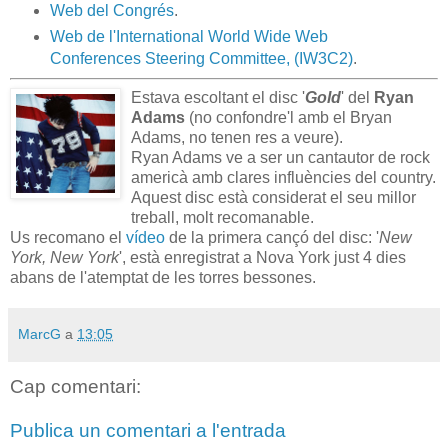
Web del Congrés
.
Web de l'International World Wide Web
Conferences Steering Committee, (IW3C2)
.
Estava escoltant el disc '
Gold
' del
Ryan
Adams
(no confondre'l amb el Bryan
Adams, no tenen res a veure).
Ryan Adams ve a ser un cantautor de rock
americà amb clares influències del country.
Aquest disc està considerat el seu millor
treball, molt recomanable.
Us recomano el
vídeo
de la primera cançó del disc: '
New
York, New York
', està enregistrat a Nova York just 4 dies
abans de l'atemptat de les torres bessones.
MarcG
a
13:05
Cap comentari:
Publica un comentari a l'entrada