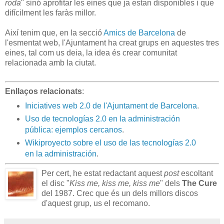
roda
" sinó aprofitar les eines que ja estan disponibles i que
difícilment les faràs millor.
Així tenim que, en la secció
Amics de Barcelona
de
l'esmentat web, l'Ajuntament ha creat grups en aquestes tres
eines, tal com us deia, la idea és crear comunitat
relacionada amb la ciutat.
Enllaços relacionats
:
Iniciatives web 2.0 de l'Ajuntament de Barcelona
.
Uso de tecnologías 2.0 en la administración
pública: ejemplos cercanos
.
Wikiproyecto sobre el uso de las tecnologías 2.0
en la administración
.
Per cert, he estat redactant aquest
post
escoltant
el disc "
Kiss me, kiss me, kiss me
" dels
The Cure
del 1987. Crec que és un dels millors discos
d'aquest grup, us el recomano.