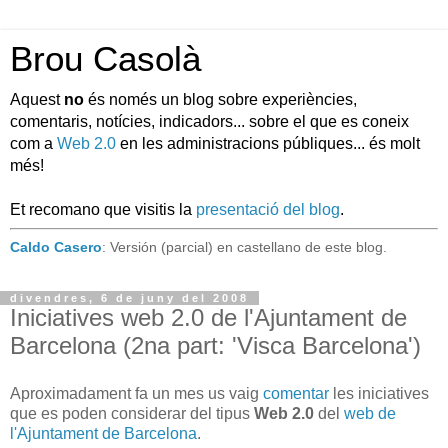
Brou Casolà
Aquest
no
és només un blog sobre experiències,
comentaris, notícies, indicadors... sobre el que es coneix
com a
Web 2.0
en les administracions públiques... és molt
més!
Et recomano que visitis la
presentació del blog
.
Caldo Casero
: Versión (parcial) en castellano de este blog.
divendres, 6 de juny del 2008
Iniciatives web 2.0 de l'Ajuntament de
Barcelona (2na part: 'Visca Barcelona')
Aproximadament fa un mes us vaig
comentar
les iniciatives
que es poden considerar del tipus
Web 2.0
del
web de
l'Ajuntament de Barcelona
.