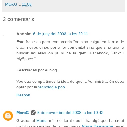
MarcG
a
11:05
3 comentaris:
Anònim
6 de juny del 2008, a les 20:11
Esta frase es para enmarcarla "no s'ha caigut en l'error de
crear noves eines per a fer comunitat sinó que s'ha anat a
buscar aquelles on ja hi ha la gent: Facebook, Flickr i
MySpace."
Felicidades por el blog.
Veo que compartimos la idea de que la Administración debe
optar por la
tecnología pop
.
Respon
MarcG
5 de novembre del 2008, a les 10:42
Gràcies al
Manu
, m'he enterat que hi ha algú que ha creat
un blog de repulsa de la campanya
Visca Barcelona
, és el