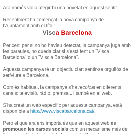
Ara només volia afegir-hi una novetat en aquest sentit.
Recentment ha començat la nova campanya de
l'Ajuntament amb el títol:
Visc
a Barcelona
Per cert, per si no ho havíeu detectat, la campanya juga amb
les paraules, no queda clar si s'està fent un "Visca
Barcelona" o un "Visc a Barcelona".
Aquesta campanya té un objectiu clar: sentir-se orgullós de
ser/viure a Barcelona.
Com és habitual, la campanya s'ha
recolzat
en diferents
canals: televisió, ràdio, premsa... i també en el web.
S'ha creat un web específic per aquesta campanya, està
disponible a
http://www.viscabarcelona.cat/
.
Però el que ara ens importa és que en aquest web
es
promouen les xarxes socials
com un mecanisme més de