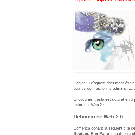
L'objectiu d'aquest document és veu
públics com ara en l'e-administració,
El document està estructurat en 6 pa
entén per Web 2.0.
Definició de Web 2.0
Comença donant la següent cita d
Soojung-Kim Pang
, i aquí teniu 