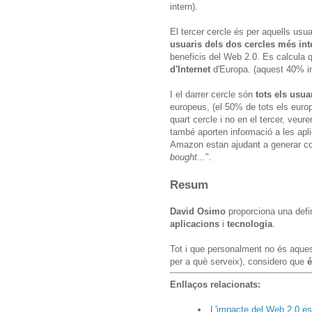
intern).
El tercer cercle és per aquells usua
usuaris dels dos cercles més int
beneficis del Web 2.0. Es calcula 
d'Internet
d'Europa. (aquest 40% in
I el darrer cercle són
tots els usua
europeus, (el 50% de tots els euro
quart cercle i no en el tercer, veu
també aporten informació a les apl
Amazon estan ajudant a generar co
bought...
".
Resum
David Osimo
proporciona una defi
aplicacions
i
tecnologia
.
Tot i que personalment no és aquesta 
per a què serveix), considero que
é
Enllaços relacionats:
L'impacte del Web 2.0 es