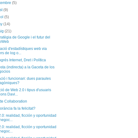
etembre
(5)
st
(9)
iol
(5)
ny
(14)
aig
(21)
ratègia de Google i el futur del
oWeb
ció d'estadístiques web via
ers de log o...
grés Internet, Dret i Política
ta (indirecta) a la Gaceta de los
gocios
ció i funcionari: dues paraules
agòniques?
ció de Web 2.0 i tipus d'usuaris
ons Davi...
te Collaboration
orància fa la felicitat?
.0: realidad, ficción y oportunidad
negoc...
.0: realidad, ficción y oportunidad
negoc...