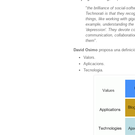
"
the brilliance of social-soft
Technorati is that they reco
things, like working with giga
example, understanding the d
'depression'. They devote c
communication, collaboration,
them
".
David Osimo
proposa una definici
Valors.
Aplicacions.
Tecnologia.