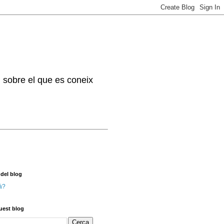
. sobre el que es coneix
 del blog
à?
uest blog