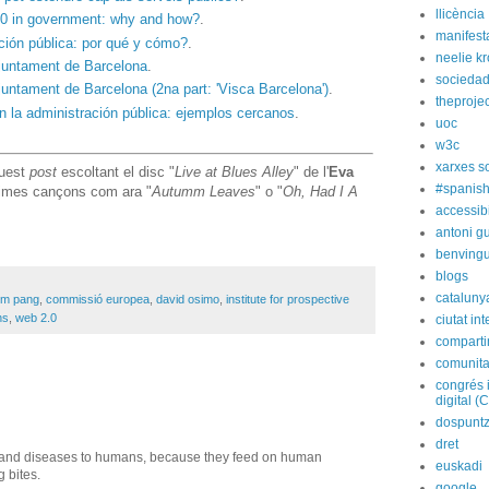
llicència
.0 in government: why and how?
.
manifest
ción pública: por qué y cómo?
.
neelie k
'Ajuntament de Barcelona
.
socieda
Ajuntament de Barcelona (2na part: 'Visca Barcelona')
.
theprojec
n la administración pública: ejemplos cercanos
.
uoc
w3c
xarxes s
quest
post
escoltant el disc "
Live at Blues Alley
" de l'
Eva
#spanish
imes cançons com ara "
Autumm Leaves
" o "
Oh, Had I A
accessibi
antoni gu
benvingu
blogs
cataluny
im pang
,
commissió europea
,
david osimo
,
institute for prospective
ns
,
web 2.0
ciutat int
compart
comunita
congrés 
digital (
dospunt
dret
s and diseases to humans, because they feed on human
euskadi
 bites.
google