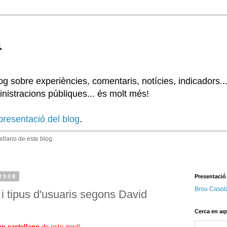
à
 sobre experiències, comentaris, notícies, indicadors..
nistracions públiques... és molt més!
presentació del blog
.
tellano de este blog.
 2008
Presentació
Brou Casol
i tipus d'usuaris segons David
Cerca en aq
en castellano
de este
post
)