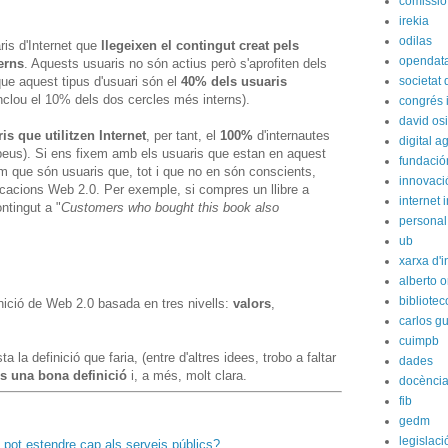
comissió
irekia
odilas
ris d'Internet que
llegeixen el contingut creat pels
opendat
erns
. Aquests usuaris no són actius però s'aprofiten dels
que aquest tipus d'usuari són el
40% dels usuaris
societat
clou el 10% dels dos cercles més interns).
congrés i
david os
ris que utilitzen Internet
, per tant, el
100%
d'internautes
digital 
peus). Si ens fixem amb els usuaris que estan en aquest
fundación
rem que són usuaris que, tot i que no en són conscients,
innovaci
icacions Web 2.0. Per exemple, si compres un llibre a
internet i
ntingut a "
Customers who bought this book also
personal
ub
xarxa d'i
alberto o
bibliote
nició de Web 2.0 basada en tres nivells:
valors
,
carlos g
cuimpb
la definició que faria, (entre d'altres idees, trobo a faltar
dades
s una bona definició
i, a més, molt clara.
docènci
fib
gedm
legislaci
 pot estendre cap als serveis públics?
.