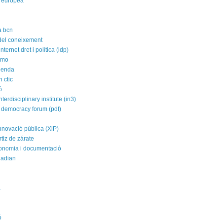
 europea
a bcn
 del coneixement
nternet dret i política (idp)
imo
agenda
 ctic
ó
nterdisciplinary institute (in3)
 democracy forum (pdf)
nnovació pública (XiP)
rtiz de zárate
conomia i documentació
uadian
a
ó