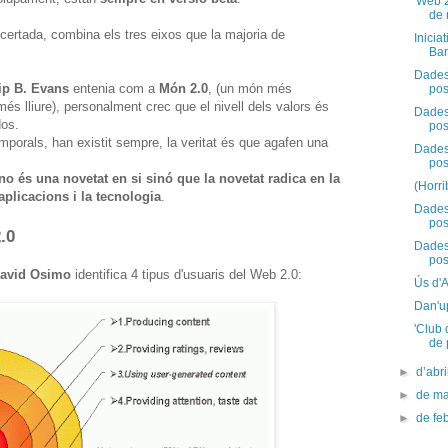
'Web 2
de 
certada, combina els tres eixos que la majoria de
Inicia
Bar
Dades 
ip B. Evans
entenia com a
Món 2.0
, (un món més
pos
és lliure), personalment crec que el nivell dels valors és
Dades 
dos.
pos
porals, han existit sempre, la veritat és que agafen una
Dades 
pos
no és una novetat en si sinó que la novetat radica en la
(Horri
aplicacions i la tecnologia
.
Dades 
pos
.0
Dades 
pos
avid Osimo
identifica 4 tipus d'usuaris del Web 2.0:
Ús d'
Dan'u
'Club 
de 
►
d’abr
►
de m
►
de fe