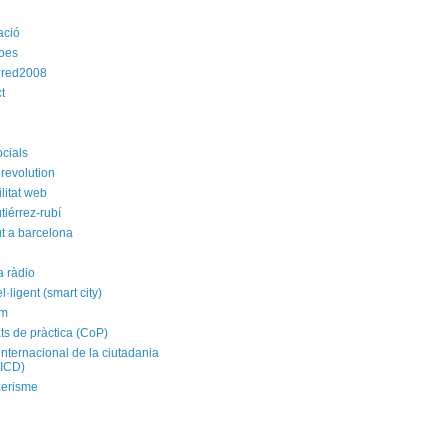
ació
roes
dred2008
t
ocials
revolution
litat web
tiérrez-rubí
t a barcelona
a ràdio
el·ligent (smart city)
im
ts de pràctica (CoP)
internacional de la ciutadania
CICD)
zerisme