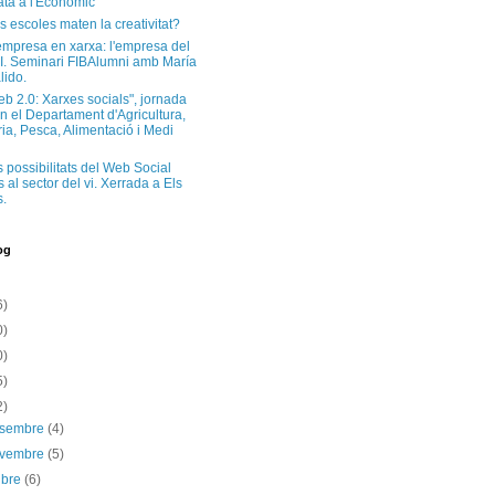
ta a l'Econòmic
s escoles maten la creativitat?
'empresa en xarxa: l'empresa del
I. Seminari FIBAlumni amb María
lido.
eb 2.0: Xarxes socials", jornada
n el Departament d'Agricultura,
a, Pesca, Alimentació i Medi
s possibilitats del Web Social
 al sector del vi. Xerrada a Els
.
og
6)
0)
0)
5)
2)
esembre
(4)
ovembre
(5)
ubre
(6)