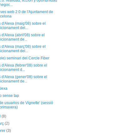
.0: realidad, ficción y oportunidad
negoc...
tives web 2.0 de l'Ajuntament de
celona
d'Alexa (maig'08) sobre el
icionament del...
d'Alexa (abril'08) sobre el
icionament de...
d'Alexa (març'08) sobre el
icionament del...
ble) seminari del Cercle Fiber
d'Alexa (febrer'08) sobre el
icionament d...
d'Alexa (gener'08) sobre el
icionament de...
Alexa
p sense tap
de usuarios de Vignette' (sessió
primavera)
il
(8)
arç
(2)
brer
(3)