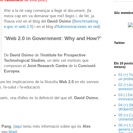
Ahir a la nit vaig començar a llegir el document, (la
Sóc membre 
meva cap em va demanar que me'l llegís i, de fet, ja
l'havia vist en el blog del
David Osimo
(
Benchmarking
e-gov in web 2.0
) i en el blog d'
Administraciones en red
):
"
Web 2.0 in Government: Why and How?
"
Twitter
De
David Osimo
de l'
Institute for Prospective
Technological Studies
, un dels set instituts que
Els 10
posts
composen el
Joint Research Centre
de la
Comissió
mesos)
Europea
.
01 (+) Tr
un probl
re les implicacions de la filosofia
Web 2.0
en els serveis
02 (+) Ac
 l'e-salut i l'e-educació.
annexion
03 (-) De
rts, una d'elles és la definició del que ell,
David Osimo
,
innovaci
04 (+) Si
(#OpenD
05 (=) Cu
Universit
06 (+) 'L
e
Pang
, (
aquí
teniu més informació sobre qui és
Alex
genera op
el seu
blog
):