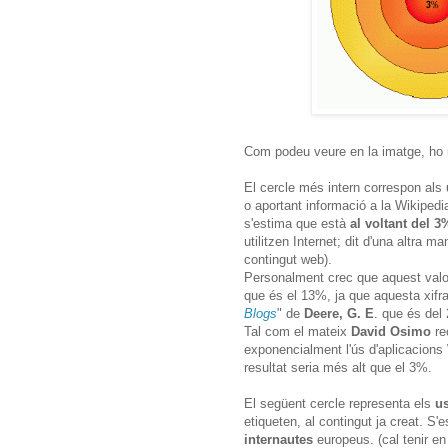
Com podeu veure en la imatge, ho 
El cercle més intern correspon als
o aportant informació a la Wikipedia
s'estima que està
al voltant del 3
utilitzen Internet; dit d'una altra
contingut web).
Personalment crec que aquest valor
que és el 13%, ja que aquesta xifr
Blogs
" de
Deere, G. E
. que és del
Tal com el mateix
David Osimo
re
exponencialment l'ús d'aplicacions 
resultat seria més alt que el 3%.
El següent cercle representa els
u
etiqueten, al contingut ja creat. S
internautes
europeus. (cal tenir e