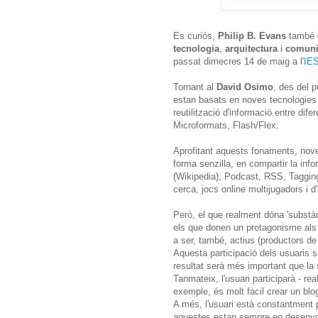
Es curiós,
Philip B. Evans
també d
tecnologia
,
arquitectura
i
comuni
passat dimecres 14 de maig a l'
IE
Tornant al
David Osimo
, des del p
estan basats en noves tecnologies qu
reutilització d'informació entre di
Microformats, Flash/Flex.
Aprofitant aquests fonaments, no
forma senzilla, en compartir la info
(Wikipedia), Podcast, RSS, Tagging
cerca, jocs online multijugadors i 
Però, el que realment dóna 'substà
els que donen un protagonisme als 
a ser, també, actius (productors d
Aquesta participació dels usuaris se
resultat serà més important que la 
Tanmateix, l'usuari participarà - reali
exemple, és molt fàcil crear un blog
A més, l'usuari està constantment
aquestes estan sempre en desenv