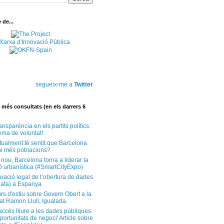
de...
segueix-me a
Twitter
més consultats (en els darrers 6
ansparència en els partits polítics:
ema de voluntat!
tualment té sentit que Barcelona
i més poblacions?
 nou, Barcelona torna a liderar la
ó urbanística (#SmartCityExpo)
tuació legal de l’obertura de dades
ata) a Espanya
rs d'estiu sobre Govern Obert a la
at Ramon Llull, Igualada.
'accés lliure a les dades públiques
ortunitats de negoci' Article sobre