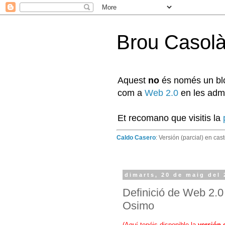
Brou Casol
Aquest
no
és només un blog
com a
Web 2.0
en les admi
Et recomano que visitis la
Caldo Casero
: Versión (parcial) en cas
dimarts, 20 de maig del
Definició de Web 2.0 
Osimo
(
Aquí tenéis disponible la
versión 