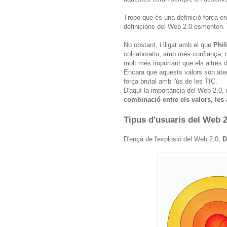
Trobo que és una definició força en
definicions del Web 2.0 esmenten.
No obstant, i lligat amb el que
Phil
col·laboratiu, amb més confiança, m
molt més important que els altres 
Encara que aquests valors són atem
força brutal amb l'ús de les TIC.
D'aquí la importància del Web 2.0,
combinació entre els valors, les 
Tipus d'usuaris del Web 2
D'ençà de l'explosió del Web 2.0,
D