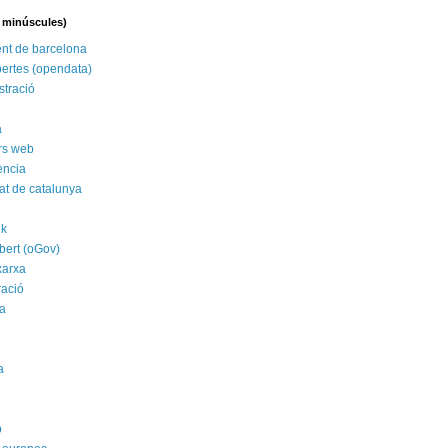
n minúscules)
nt de barcelona
ertes (opendata)
stració
a
rs web
ència
tat de catalunya
nk
bert (oGov)
xarxa
ració
a
a
p