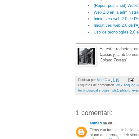
(Report published) Web2
Web 2.0 en la administra
Iniciatives web 2.0 de l
Iniciatives web 2.0 de l'
Uso de tecnologías 2.0 e
He estat redactant a
Cassidy
, amb boníss
Golden Thread
".
Publicat per
MarcG
a
11:10
Etiquetes de comentaris:
alex soojung-k
technological studies (ipts)
,
philip b. eva
1 comentari:
ahmed
ha dit...
Fleas can transmit infection
blood and through their strong