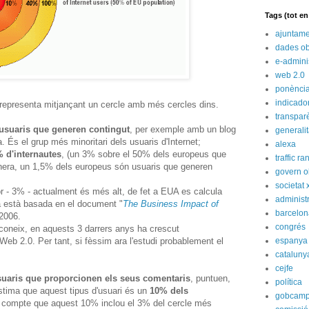
Tags (tot e
ajuntame
dades ob
e-admini
web 2.0
ponènci
indicado
representa mitjançant un cercle amb més cercles dins.
transpar
usuaris que generen contingut
, per exemple amb un blog
generali
. És el grup més minoritari dels usuaris d'Internet;
alexa
% d'internautes
, (un 3% sobre el 50% dels europeus que
traffic ra
 manera, un 1,5% dels europeus són usuaris que generen
govern o
societat 
 - 3% - actualment és més alt, de fet a EUA es calcula
administ
a està basada en el document "
The Business Impact of
barcelon
 2006.
congrés
coneix, en aquests 3 darrers anys ha crescut
Web 2.0. Per tant, si fèssim ara l'estudi probablement el
espanya
cataluny
cejfe
suaris que proporcionen els seus comentaris
, puntuen,
política
'estima que aquest tipus d'usuari és un
10% dels
gobcam
n compte que aquest 10% inclou el 3% del cercle més