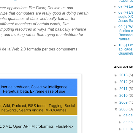
#OpenDa
07 (+) Le
ware applications like Flickr, Del.icio.us and
08 (+) L
gnize that computers are really good at doing certain
segle XX
ntic quantities of data, and really bad at, for
Jesús Sa
ifferent meanings of certain words, like
09 (-) "W
omputing resources in ways that basically enhance
tècnica e
 and thinking rather than trying to substitute for
Ramaderi
Natural.
10 (-) Le
ó de la Web 2.0 formada per tres components:
aplicades
Guiamets
Arxiu del bl
►
2013
(6)
►
2012
(2
►
2011
(5
►
2010
(6
►
2009
(4
▼
2008
(8
►
de d
►
de n
►
d’oct