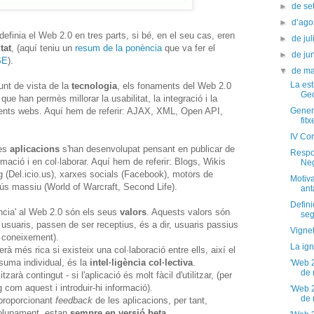
►
de s
►
d’ago
efinia el Web 2.0 en tres parts, si bé, en el seu cas, eren
►
de jul
tat
, (aquí teniu un
resum de la ponència
que va fer el
►
de ju
SE
).
▼
de m
La est
unt de vista de la
tecnologia
, els fonaments del Web 2.0
Ge
e han permès millorar la usabilitat, la integració i la
ferents webs. Aquí hem de referir: AJAX, XML, Open API,
Genera
fitx
IV Con
ves
aplicacions
s'han desenvolupat pensant en publicar de
Respos
rmació i en col·laborar. Aquí hem de referir: Blogs, Wikis
Ne
 (Del.icio.us), xarxes socials (Facebook), motors de
Motiva
d'ús massiu (World of Warcraft, Second Life).
ant
Defini
ncia' al Web 2.0 són els seus
valors
. Aquests valors són
seg
usuaris, passen de ser receptius, és a dir, usuaris passius
Vignet
e coneixement).
La ign
rà més rica si existeix una col·laboració entre ells, així el
suma individual, és la
intel·ligència col·lectiva
.
'Web 2
de 
tzarà contingut - si l'aplicació és molt fàcil d'utilitzar, (per
 com aquest i introduir-hi informació).
'Web 2
de 
 proporcionant
feedback
de les aplicacions, per tant,
olupament, estan
sempre en versió beta
.