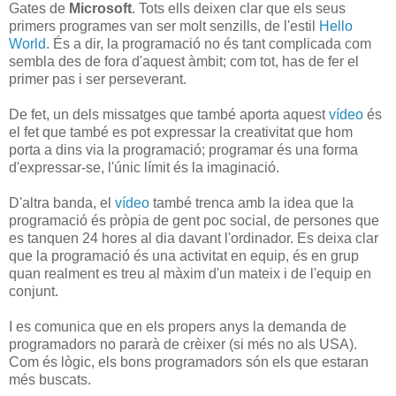
Gates de
Microsoft
. Tots ells deixen clar que els seus
primers programes van ser molt senzills, de l'estil
Hello
World
. És a dir, la programació no és tant complicada com
sembla des de fora d'aquest àmbit; com tot, has de fer el
primer pas i ser perseverant.
De fet, un dels missatges que també aporta aquest
vídeo
és
el fet que també es pot expressar la creativitat que hom
porta a dins via la programació; programar és una forma
d'expressar-se, l'únic límit és la imaginació.
D'altra banda, el
vídeo
també trenca amb la idea que la
programació és pròpia de gent poc social, de persones que
es tanquen 24 hores al dia davant l'ordinador. Es deixa clar
que la programació és una activitat en equip, és en grup
quan realment es treu al màxim d'un mateix i de l'equip en
conjunt.
I es comunica que en els propers anys la demanda de
programadors no pararà de crèixer (si més no als USA).
Com és lògic, els bons programadors són els que estaran
més buscats.