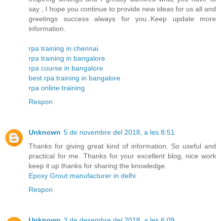
say , I hope you continue to provide new ideas for us all and
greetings success always for you..Keep update more
information.
rpa training in chennai
rpa training in bangalore
rpa course in bangalore
best rpa training in bangalore
rpa online training
Respon
Unknown
5 de novembre del 2018, a les 8:51
Thanks for giving great kind of information. So useful and
practical for me. Thanks for your excellent blog, nice work
keep it up thanks for sharing the knowledge.
Epoxy Grout manufacturer in delhi
Respon
Unknown
3 de desembre del 2018, a les 6:09