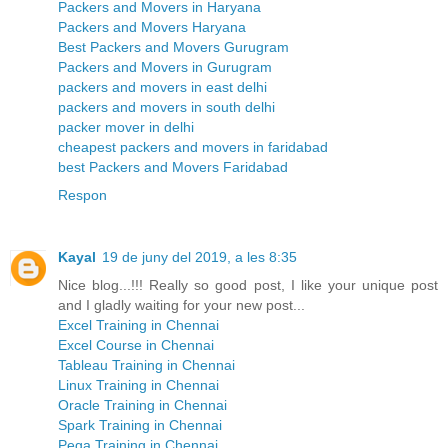
Packers and Movers in Haryana
Packers and Movers Haryana
Best Packers and Movers Gurugram
Packers and Movers in Gurugram
packers and movers in east delhi
packers and movers in south delhi
packer mover in delhi
cheapest packers and movers in faridabad
best Packers and Movers Faridabad
Respon
Kayal
19 de juny del 2019, a les 8:35
Nice blog...!!! Really so good post, I like your unique post
and I gladly waiting for your new post...
Excel Training in Chennai
Excel Course in Chennai
Tableau Training in Chennai
Linux Training in Chennai
Oracle Training in Chennai
Spark Training in Chennai
Pega Training in Chennai