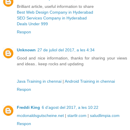
Brilliant article, useful information to share
Best Web Design Company in Hyderabad
SEO Services Company in Hyderabad
Deals Under 999
Respon
Unknown
27 de juliol del 2017, a les 4:34
Good and nice information, thanks for sharing your views
and ideas.. keep rocks and updating
Java Training in chennai
|
Android Training in chennai
Respon
Freddi King
6 d’agost del 2017, a les 10:22
mcdonaldsgutscheine.net
|
startlr.com
|
saludlimpia.com
Respon