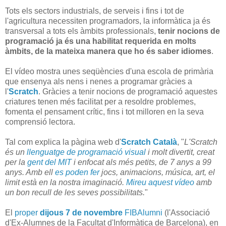
Tots els sectors industrials, de serveis i fins i tot de
l'agricultura necessiten programadors, la informàtica ja és
transversal a tots els àmbits professionals,
tenir nocions de
programació ja és una habilitat requerida en molts
àmbits, de la mateixa manera que ho és saber idiomes
.
El vídeo mostra unes seqüències d'una escola de primària
que ensenya als nens i nenes a programar gràcies a
l'
Scratch
. Gràcies a tenir nocions de programació aquestes
criatures tenen més facilitat per a resoldre problemes,
fomenta el pensament crític, fins i tot milloren en la seva
comprensió lectora.
Tal com explica la pàgina web d'
Scratch Català
, "
L'Scratch
és un
llenguatge de programació visual
i molt divertit, creat
per la
gent del MIT
i enfocat als més petits, de 7 anys a 99
anys. Amb ell
es poden fer
jocs, animacions, música, art, el
limit està en la nostra imaginació.
Mireu aquest vídeo
amb
un bon recull de les seves possibilitats.
"
El
proper
dijous 7 de novembre
FIBAlumni
(l'Associació
d'Ex-Alumnes de la Facultat d'Informàtica de Barcelona), en