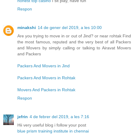
honest top casino
I sit play, have fun
Respon
minakshi
14 de gener del 2019, a les 10:00
Are you trying to move in or out of Jind? or near rohtak Find
the most famous, reputed and the very best of all Packers
and Movers by simply calling or talking to Airavat Movers
and Packers
Packers And Movers in Jind
Packers And Movers in Rohtak
Movers And Packers in Rohtak
Respon
jefrin
4 de febrer del 2019, a les 7:16
Hii very useful blog i follow your post
blue prism training institute in chennai