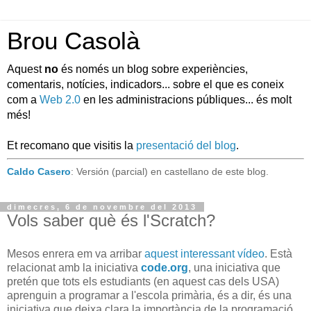
Brou Casolà
Aquest
no
és només un blog sobre experiències,
comentaris, notícies, indicadors... sobre el que es coneix
com a
Web 2.0
en les administracions públiques... és molt
més!
Et recomano que visitis la
presentació del blog
.
Caldo Casero
: Versión (parcial) en castellano de este blog.
dimecres, 6 de novembre del 2013
Vols saber què és l'Scratch?
Mesos enrera em va arribar
aquest interessant vídeo
. Està
relacionat amb la iniciativa
code.org
, una iniciativa que
pretén que tots els estudiants (en aquest cas dels USA)
aprenguin a programar a l'escola primària, és a dir, és una
iniciativa que deixa clara la importància de la programació,