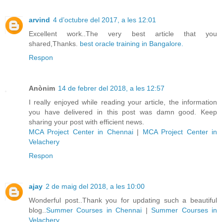
arvind
4 d’octubre del 2017, a les 12:01
Excellent work..The very best article that you
shared,Thanks.
best oracle training in Bangalore.
Respon
Anònim
14 de febrer del 2018, a les 12:57
I really enjoyed while reading your article, the information
you have delivered in this post was damn good. Keep
sharing your post with efficient news.
MCA Project Center in Chennai
|
MCA Project Center in
Velachery
Respon
ajay
2 de maig del 2018, a les 10:00
Wonderful post..Thank you for updating such a beautiful
blog..
Summer Courses in Chennai
|
Summer Courses in
Velachery