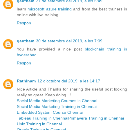
gautham
27 de setembre del 2019, a les 6:49
learn
microsoft azure training
and from the best trainers in
online with live training
Respon
gautham
30 de setembre del 2019, a les 7:09
You have provided a nice post
blockchain training in
hyderabad
Respon
Rathinam
12 d’octubre del 2019, a les 14:17
Nice Article and Thanks for sharing the useful post looking
really so great. Keep doing...!
Social Media Marketing Courses in Chennai
Social Media Marketing Training in Chennai
Embedded System Course Chennai
Tableau Training in Chennai
Primavera Training in Chennai
Unix Training in Chennai
Oracle Training in Chennai