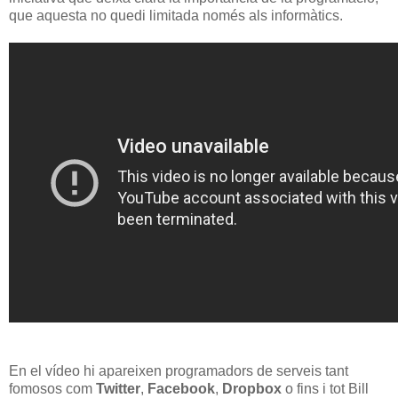
que aquesta no quedi limitada només als informàtics.
En el vídeo hi apareixen programadors de serveis tant
fomosos com
Twitter
,
Facebook
,
Dropbox
o fins i tot Bill