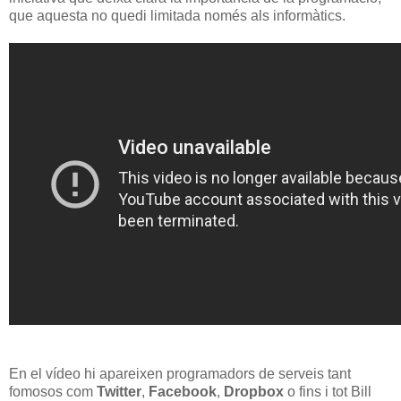
que aquesta no quedi limitada només als informàtics.
En el vídeo hi apareixen programadors de serveis tant
fomosos com
Twitter
,
Facebook
,
Dropbox
o fins i tot Bill