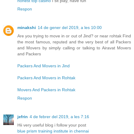
honest top casino
I sit play, have fun
Respon
minakshi
14 de gener del 2019, a les 10:00
Are you trying to move in or out of Jind? or near rohtak Find
the most famous, reputed and the very best of all Packers
and Movers by simply calling or talking to Airavat Movers
and Packers
Packers And Movers in Jind
Packers And Movers in Rohtak
Movers And Packers in Rohtak
Respon
jefrin
4 de febrer del 2019, a les 7:16
Hii very useful blog i follow your post
blue prism training institute in chennai