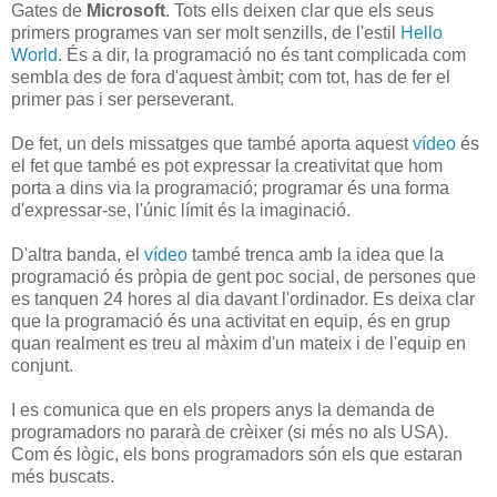
Gates de
Microsoft
. Tots ells deixen clar que els seus
primers programes van ser molt senzills, de l'estil
Hello
World
. És a dir, la programació no és tant complicada com
sembla des de fora d'aquest àmbit; com tot, has de fer el
primer pas i ser perseverant.
De fet, un dels missatges que també aporta aquest
vídeo
és
el fet que també es pot expressar la creativitat que hom
porta a dins via la programació; programar és una forma
d'expressar-se, l'únic límit és la imaginació.
D'altra banda, el
vídeo
també trenca amb la idea que la
programació és pròpia de gent poc social, de persones que
es tanquen 24 hores al dia davant l'ordinador. Es deixa clar
que la programació és una activitat en equip, és en grup
quan realment es treu al màxim d'un mateix i de l'equip en
conjunt.
I es comunica que en els propers anys la demanda de
programadors no pararà de crèixer (si més no als USA).
Com és lògic, els bons programadors són els que estaran
més buscats.