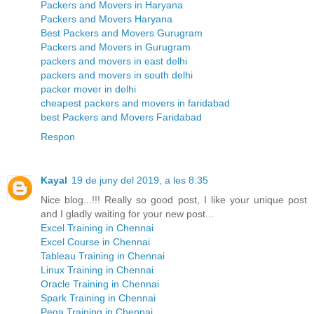
Packers and Movers in Haryana
Packers and Movers Haryana
Best Packers and Movers Gurugram
Packers and Movers in Gurugram
packers and movers in east delhi
packers and movers in south delhi
packer mover in delhi
cheapest packers and movers in faridabad
best Packers and Movers Faridabad
Respon
Kayal
19 de juny del 2019, a les 8:35
Nice blog...!!! Really so good post, I like your unique post
and I gladly waiting for your new post...
Excel Training in Chennai
Excel Course in Chennai
Tableau Training in Chennai
Linux Training in Chennai
Oracle Training in Chennai
Spark Training in Chennai
Pega Training in Chennai