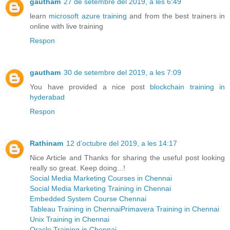
gautham
27 de setembre del 2019, a les 6:49
learn
microsoft azure training
and from the best trainers in
online with live training
Respon
gautham
30 de setembre del 2019, a les 7:09
You have provided a nice post
blockchain training in
hyderabad
Respon
Rathinam
12 d’octubre del 2019, a les 14:17
Nice Article and Thanks for sharing the useful post looking
really so great. Keep doing...!
Social Media Marketing Courses in Chennai
Social Media Marketing Training in Chennai
Embedded System Course Chennai
Tableau Training in Chennai
Primavera Training in Chennai
Unix Training in Chennai
Oracle Training in Chennai