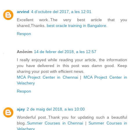
arvind
4 d’octubre del 2017, a les 12:01
Excellent work..The very best article that you
shared,Thanks.
best oracle training in Bangalore.
Respon
Anònim
14 de febrer del 2018, a les 12:57
I really enjoyed while reading your article, the information
you have delivered in this post was damn good. Keep
sharing your post with efficient news.
MCA Project Center in Chennai
|
MCA Project Center in
Velachery
Respon
ajay
2 de maig del 2018, a les 10:00
Wonderful post..Thank you for updating such a beautiful
blog..
Summer Courses in Chennai
|
Summer Courses in
Velachery