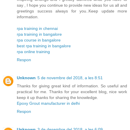
say , I hope you continue to provide new ideas for us all and
greetings success always for you..Keep update more
information.
rpa training in chennai
rpa training in bangalore
rpa course in bangalore
best rpa training in bangalore
rpa online training
Respon
Unknown
5 de novembre del 2018, a les 8:51
Thanks for giving great kind of information. So useful and
practical for me. Thanks for your excellent blog, nice work
keep it up thanks for sharing the knowledge.
Epoxy Grout manufacturer in delhi
Respon
Unknown
3 de desembre del 2018, a les 6:09