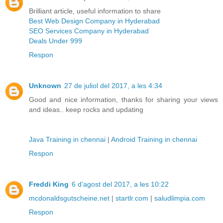
Brilliant article, useful information to share
Best Web Design Company in Hyderabad
SEO Services Company in Hyderabad
Deals Under 999
Respon
Unknown
27 de juliol del 2017, a les 4:34
Good and nice information, thanks for sharing your views
and ideas.. keep rocks and updating
Java Training in chennai
|
Android Training in chennai
Respon
Freddi King
6 d’agost del 2017, a les 10:22
mcdonaldsgutscheine.net
|
startlr.com
|
saludlimpia.com
Respon