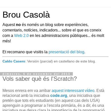
Brou Casolà
Aquest
no
és només un blog sobre experiències,
comentaris, notícies, indicadors... sobre el que es coneix
com a
Web 2.0
en les administracions públiques... és molt
més!
Et recomano que visitis la
presentació del blog
.
Caldo Casero
: Versión (parcial) en castellano de este blog.
dimecres, 6 de novembre del 2013
Vols saber què és l'Scratch?
Mesos enrera em va arribar
aquest interessant vídeo
. Està
relacionat amb la iniciativa
code.org
, una iniciativa que
pretén que tots els estudiants (en aquest cas dels USA)
aprenguin a programar a l'escola primària, és a dir, és una
iniciativa que deixa clara la importància de la programació,