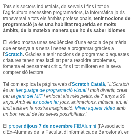
Tots els sectors industrials, de serveis i fins i tot de
l'agricultura necessiten programadors, la informàtica ja és
transversal a tots els àmbits professionals,
tenir nocions de
programació ja és una habilitat requerida en molts
àmbits, de la mateixa manera que ho és saber idiomes
.
El vídeo mostra unes seqüències d'una escola de primària
que ensenya als nens i nenes a programar gràcies a
l'
Scratch
. Gràcies a tenir nocions de programació aquestes
criatures tenen més facilitat per a resoldre problemes,
fomenta el pensament crític, fins i tot milloren en la seva
comprensió lectora.
Tal com explica la pàgina web d'
Scratch Català
, "
L'Scratch
és un
llenguatge de programació visual
i molt divertit, creat
per la
gent del MIT
i enfocat als més petits, de 7 anys a 99
anys. Amb ell
es poden fer
jocs, animacions, música, art, el
limit està en la nostra imaginació.
Mireu aquest vídeo
amb
un bon recull de les seves possibilitats.
"
El
proper
dijous 7 de novembre
FIBAlumni
(l'Associació
d'Ex-Alumnes de la Facultat d'Informàtica de Barcelona), en