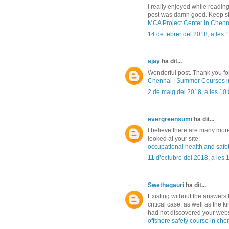
I really enjoyed while reading
post was damn good. Keep sha
MCA Project Center in Chenn
14 de febrer del 2018, a les 
ajay
ha dit...
Wonderful post..Thank you for
Chennai
|
Summer Courses i
2 de maig del 2018, a les 10
evergreensumi
ha dit...
I believe there are many more
looked at your site.
occupational health and safe
11 d’octubre del 2018, a les 
Swethagauri
ha dit...
Existing without the answers t
critical case, as well as the 
had not discovered your webs
offshore safety course in che