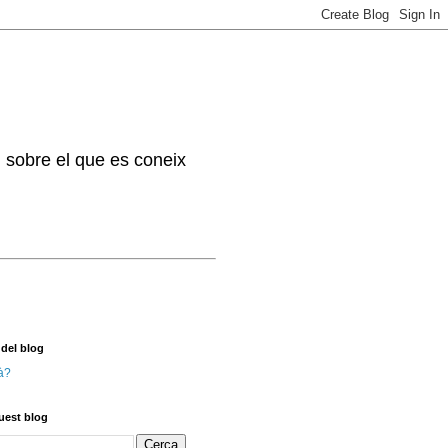
. sobre el que es coneix
 del blog
à?
uest blog