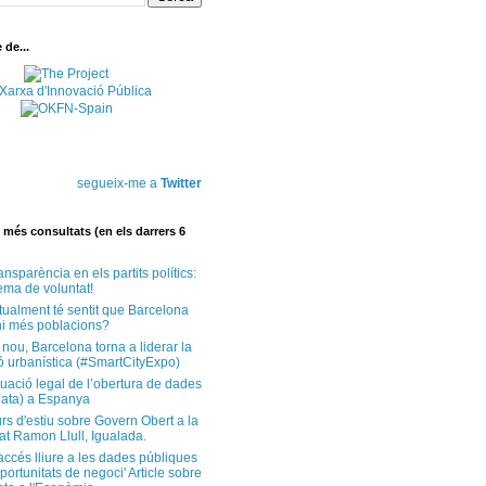
de...
segueix-me a
Twitter
més consultats (en els darrers 6
ansparència en els partits polítics:
ema de voluntat!
tualment té sentit que Barcelona
i més poblacions?
 nou, Barcelona torna a liderar la
ó urbanística (#SmartCityExpo)
tuació legal de l’obertura de dades
ata) a Espanya
rs d'estiu sobre Govern Obert a la
at Ramon Llull, Igualada.
'accés lliure a les dades públiques
ortunitats de negoci' Article sobre