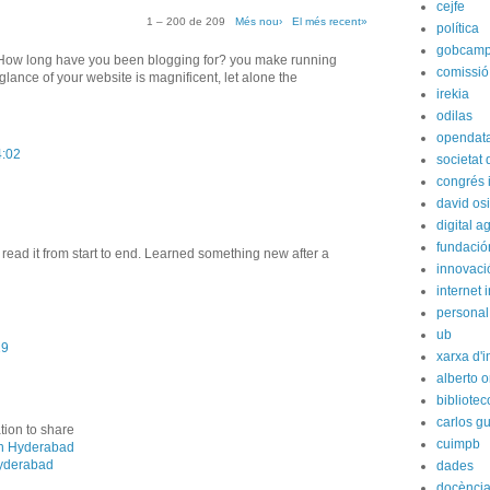
cejfe
1 – 200 de 209
Més nou›
El més recent»
política
gobcam
! How long have you been blogging for? you make running
comissió
glance of your website is magnificent, let alone the
irekia
odilas
opendat
4:02
societat
congrés i
david os
digital 
fundación
read it from start to end. Learned something new after a
innovaci
internet i
personal
ub
19
xarxa d'i
alberto o
bibliote
carlos g
ation to share
cuimpb
n Hyderabad
yderabad
dades
docènci