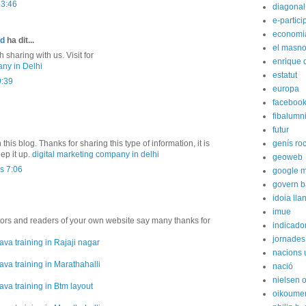
13:46
diagonal
e-partici
economi
ed
ha dit...
el masn
sharing with us. Visit for
enrique 
ny in Delhi
estatut
9:39
europa
faceboo
fibalumn
futur
 this blog. Thanks for sharing this type of information, it is
genís ro
ep it up.
digital marketing company in delhi
geoweb
s 7:06
google 
govern b
idoia lla
imue
itors and readers of your own website say many thanks for
indicador
jornades
ava training in Rajaji nagar
nacions 
ava training in Marathahalli
nació
nielsen 
ava training in Btm layout
oikoume