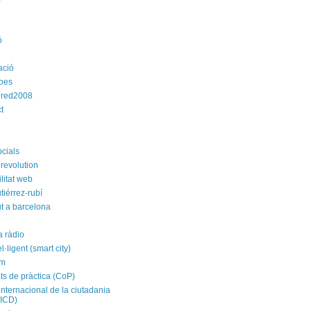
ó
ació
roes
dred2008
t
ocials
revolution
litat web
tiérrez-rubí
t a barcelona
a ràdio
el·ligent (smart city)
im
ts de pràctica (CoP)
internacional de la ciutadania
CICD)