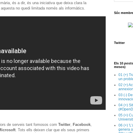
mària, és a dir, és una iniciativa que deixa clara la
 aquesta no quedi limitada només als informàtics.
Sóc membre 
Twitter
Els 10
posts
mesos)
01 (+) Tr
un probl
02 (+) Ac
annexion
03 (-) De
innovaci
04 (+) Si
(#OpenD
05 (=) Cu
Universit
dors de serveis tant fomosos com
Twitter
,
Facebook
,
06 (+) 'L
genera op
Microsoft
. Tots ells deixen clar que els seus primers