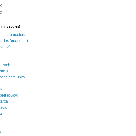
5)
2)
n minúscules)
nt de barcelona
ertes (opendata)
stració
a
rs web
ència
tat de catalunya
nk
bert (oGov)
xarxa
ració
a
a