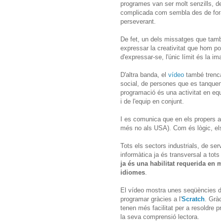
programes van ser molt senzills, de
complicada com sembla des de fora 
perseverant.
De fet, un dels missatges que tam
expressar la creativitat que hom p
d'expressar-se, l'únic límit és la im
D'altra banda, el
vídeo
també trenca
social, de persones que es tanquen 
programació és una activitat en eq
i de l'equip en conjunt.
I es comunica que en els propers a
més no als USA). Com és lògic, el
Tots els sectors industrials, de serv
informàtica ja és transversal a tot
ja és una habilitat requerida en
idiomes
.
El vídeo mostra unes seqüències d
programar gràcies a l'
Scratch
. Grà
tenen més facilitat per a resoldre p
la seva comprensió lectora.