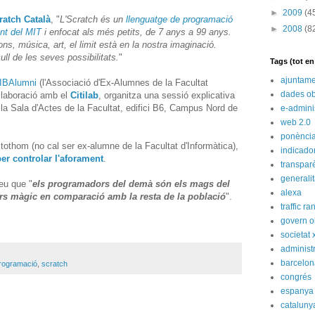
►
2009
(4
ratch Català
, "
L'Scratch és un
llenguatge de programació
►
2008
(8
nt del MIT
i enfocat als més petits, de 7 anys a 99 anys.
ns, música, art, el limit està en la nostra imaginació.
ll de les seves possibilitats.
"
Tags (tot e
ajuntame
IBAlumni
(l'Associació d'Ex-Alumnes de la Facultat
dades ob
l·laboració amb el
Citilab
, organitza una sessió explicativa
 la Sala d'Actes de la Facultat, edifici B6, Campus Nord de
e-admini
web 2.0
ponènci
er tothom (no cal ser ex-alumne de la Facultat d'Informàtica),
indicado
per controlar l'aforament
.
transpar
generali
eu que "
els programadors del demà són els mags del
alexa
ers màgic en comparació amb la resta de la població
".
traffic ra
govern o
societat 
administ
barcelon
rogramació
,
scratch
congrés
espanya
cataluny