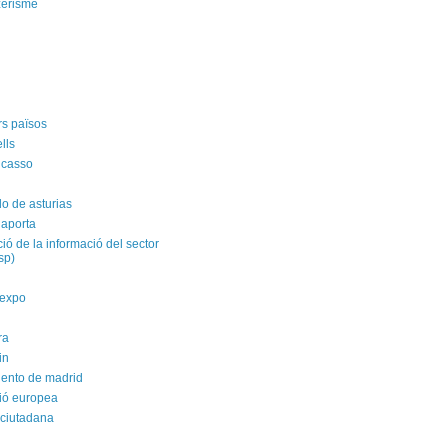
zerisme
rs països
ells
icasso
do de asturias
 aporta
ació de la informació del sector
isp)
yexpo
ra
in
ento de madrid
ió europea
 ciutadana