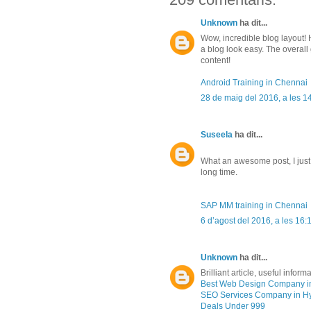
Unknown
ha dit...
Wow, incredible blog layout
a blog look easy. The overall 
content!
Android Training in Chennai
28 de maig del 2016, a les 1
Suseela
ha dit...
What an awesome post, I just 
long time.
SAP MM training in Chennai
6 d’agost del 2016, a les 16:
Unknown
ha dit...
Brilliant article, useful inform
Best Web Design Company i
SEO Services Company in H
Deals Under 999