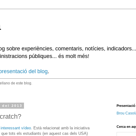
à
 sobre experiències, comentaris, notícies, indicadors..
nistracions públiques... és molt més!
presentació del blog
.
tellano de este blog.
 del 2013
Presentació
Brou Casol
Scratch?
Cerca en aq
 interessant vídeo
. Està relacionat amb la iniciativa
én que tots els estudiants (en aquest cas dels USA)