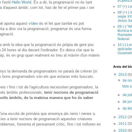
#OpenDa
 l'estil
Hello World
. És a dir, la programació no és tant
07 (+) Le
d'aquest àmbit; com tot, has de fer el primer pas i ser
08 (+) L
segle XX
Jesús Sa
bé aporta aquest
vídeo
és el fet que també es pot
09 (-) "W
orta a dins via la programació; programar és una forma
tècnica e
aginació.
Ramaderi
Natural.
 amb la idea que la programació és pròpia de gent poc
10 (-) Le
aplicades
24 hores al dia davant l'ordinador. Es deixa clar que la
Guiamets
uip, és en grup quan realment es treu al màxim d'un mateix
Arxiu del bl
nys la demanda de programadors no pararà de crèixer (si
▼
2013
(6)
s bons programadors són els que estaran més buscats.
▼
de n
Vols s
eis i fins i tot de l'agricultura necessiten programadors, la
s els àmbits professionals,
tenir nocions de programació
►
de jul
 molts àmbits, de la mateixa manera que ho és saber
►
de ju
►
de fe
'una escola de primària que ensenya als nens i nenes a
►
2012
(2
cies a tenir nocions de programació aquestes criatures
►
2011
(5
roblemes, fomenta el pensament crític, fins i tot milloren en
►
2010
(6