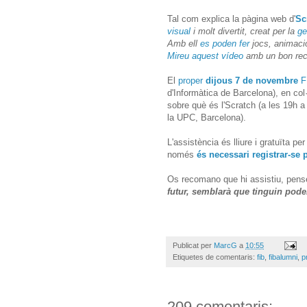
Tal com explica la pàgina web d'
Sc
visual
i molt divertit, creat per la
ge
Amb ell
es poden fer
jocs, animacio
Mireu aquest vídeo
amb un bon recu
El
proper
dijous 7 de novembre
F
d'Informàtica de Barcelona), en co
sobre què és l'Scratch (a les 19h a
la UPC, Barcelona).
L'assistència és lliure i gratuïta p
només
és necessari registrar-se 
Os recomano que hi assistiu, pens
futur, semblarà que tinguin pod
Publicat per
MarcG
a
10:55
Etiquetes de comentaris:
fib
,
fibalumni
,
p
209 comentaris: