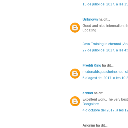
13 de juliol del 2017, a les 1
Unknown
ha dit...
Good and nice information, t
updating
Java Training in chennai
|
And
27 de juliol del 2017, a les 4
Freddi King
ha dit...
mcdonaldsgutscheine.net
|
st
6 d’agost del 2017, a les 10:
arvind
ha dit...
Excellent work..The very best
Bangalore.
4 d’octubre del 2017, a les 1
Anònim ha dit...