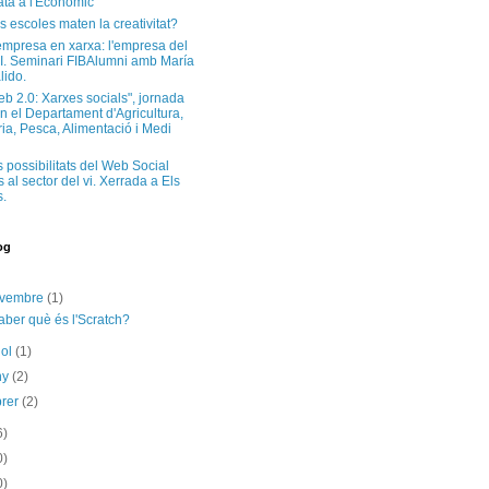
ta a l'Econòmic
s escoles maten la creativitat?
'empresa en xarxa: l'empresa del
I. Seminari FIBAlumni amb María
lido.
eb 2.0: Xarxes socials", jornada
n el Departament d'Agricultura,
a, Pesca, Alimentació i Medi
s possibilitats del Web Social
 al sector del vi. Xerrada a Els
.
og
ovembre
(1)
aber què és l'Scratch?
iol
(1)
ny
(2)
brer
(2)
6)
0)
0)