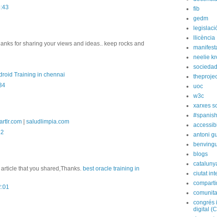
5:43
fib
gedm
legislaci
llicència
hanks for sharing your views and ideas.. keep rocks and
manifest
neelie k
socieda
roid Training in chennai
theprojec
:34
uoc
w3c
xarxes s
#spanish
artlr.com
|
saludlimpia.com
accessibi
22
antoni gu
benvingu
blogs
cataluny
 article that you shared,Thanks.
best oracle training in
ciutat int
compart
2:01
comunita
congrés 
digital (