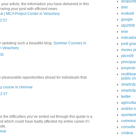
dospunt
 your article, the information you have delivered in this
dret
ring your post with efficient news.
euskadi
ai
|
MCA Project Center in Velachery
google
12:57
idp2008
iese
indicado
 updating such a beautiful blog..
Summer Courses in
jordi gra
n Velachery
museu p
:00
pbcn09
principa
proyecto
reutilitz
 pleasurable opportunities ahead for individuals that
públic (r
smartcity
ty course in chennai
smartcit
12:37
twitter
agricultu
andrés n
ayuntami
o the difficulties you’ve sorted out through this guide is a
commiss
kind which could have badly affected my entire career if I
ite.
consulta
nnai
cristina