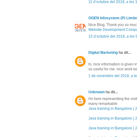
11 d’octubre del 2018, a les 
OGEN Infosystem (P) Limit
Nice Blog, Thank you so much 
Website Development Compa
15 d’octubre del 2018, a les 
Digital Marketing
ha dit...
hi, nice information is given in
so useful for me. nice work ke
1 de novembre del 2018, a le
Unknown
ha dit...
I'm here representing the vis
many remarkable
Java training in Bangalore | J
Java training in Bangalore | J
Java training in Bangalore | J