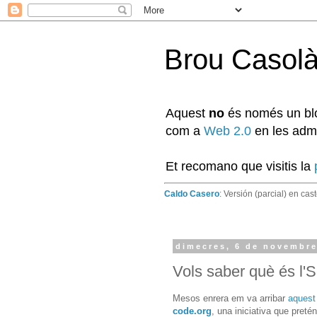
Brou Casol
Aquest
no
és només un blog
com a
Web 2.0
en les admi
Et recomano que visitis la
Caldo Casero
: Versión (parcial) en cas
dimecres, 6 de novembre
Vols saber què és l'
Mesos enrera em va arribar
aquest
code.org
, una iniciativa que pret