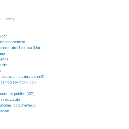
p
 europea
a bcn
 del coneixement
nternet dret i política (idp)
imo
agenda
 ctic
ó
nterdisciplinary institute (in3)
 democracy forum (pdf)
nnovació pública (XiP)
rtiz de zárate
conomia i documentació
uadian
a