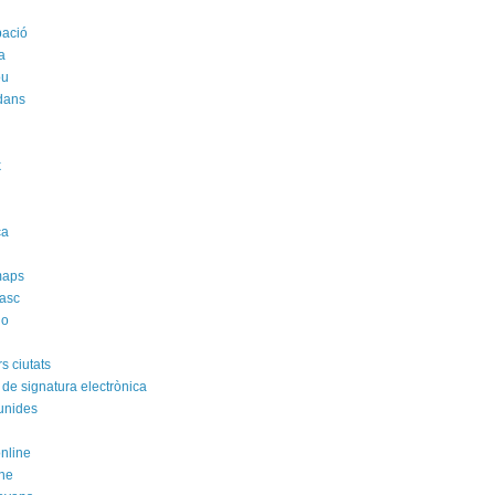
pació
a
ou
dans
k
i
ca
maps
asc
no
s ciutats
 de signatura electrònica
unides
online
ne