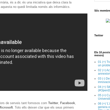
mària, és a dir, és una iniciativa que deixa clara la
 aquesta no quedi limitada només als informàtics.
Sóc membre 
Twitter
Els 10
posts
mesos)
01 (+) Tr
un probl
02 (+) Ac
annexion
03 (-) De
innovaci
04 (+) Si
(#OpenD
05 (=) Cu
Universit
dors de serveis tant fomosos com
Twitter
,
Facebook
,
06 (+) 'L
genera op
Microsoft
. Tots ells deixen clar que els seus primers