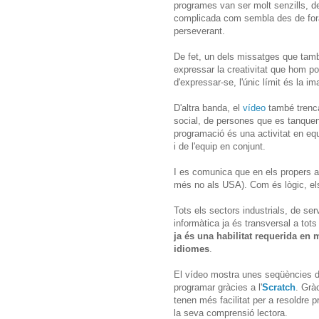
programes van ser molt senzills, de
complicada com sembla des de fora 
perseverant.
De fet, un dels missatges que tam
expressar la creativitat que hom p
d'expressar-se, l'únic límit és la im
D'altra banda, el
vídeo
també trenca
social, de persones que es tanquen 
programació és una activitat en eq
i de l'equip en conjunt.
I es comunica que en els propers a
més no als USA). Com és lògic, el
Tots els sectors industrials, de serv
informàtica ja és transversal a tot
ja és una habilitat requerida en
idiomes
.
El vídeo mostra unes seqüències d
programar gràcies a l'
Scratch
. Grà
tenen més facilitat per a resoldre p
la seva comprensió lectora.