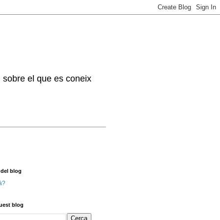
. sobre el que es coneix
 del blog
à?
uest blog