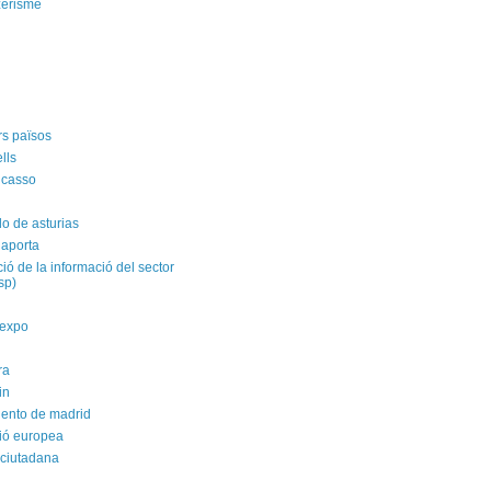
zerisme
rs països
ells
icasso
do de asturias
 aporta
ació de la informació del sector
isp)
yexpo
ra
in
ento de madrid
ió europea
 ciutadana