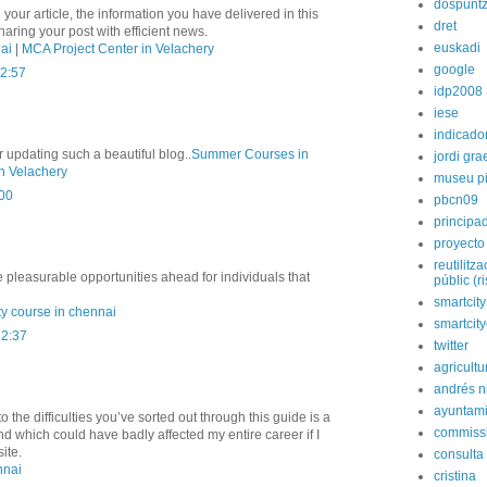
dospunt
 your article, the information you have delivered in this
dret
ring your post with efficient news.
euskadi
ai
|
MCA Project Center in Velachery
google
12:57
idp2008
iese
indicado
 updating such a beautiful blog..
Summer Courses in
jordi gra
n Velachery
museu p
:00
pbcn09
principa
proyecto
reutilitz
 pleasurable opportunities ahead for individuals that
públic (r
smartcity
ty course in chennai
smartcit
12:37
twitter
agricultu
andrés n
ayuntami
o the difficulties you’ve sorted out through this guide is a
commiss
kind which could have badly affected my entire career if I
ite.
consulta
nnai
cristina