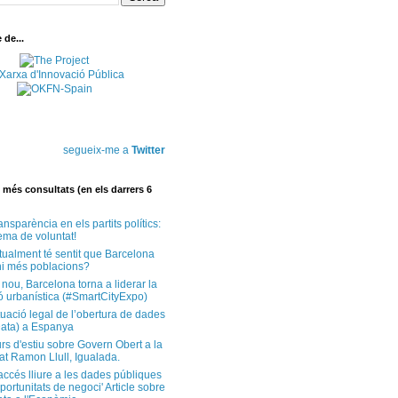
de...
segueix-me a
Twitter
més consultats (en els darrers 6
ansparència en els partits polítics:
ema de voluntat!
tualment té sentit que Barcelona
i més poblacions?
 nou, Barcelona torna a liderar la
ó urbanística (#SmartCityExpo)
tuació legal de l’obertura de dades
ata) a Espanya
rs d'estiu sobre Govern Obert a la
at Ramon Llull, Igualada.
'accés lliure a les dades públiques
ortunitats de negoci' Article sobre