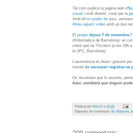
Tal com explica la pàgina web d'
Sc
visual
i molt divertit, creat per la
ge
Amb ell
es poden fer
jocs, animacio
Mireu aquest vídeo
amb un bon recu
El
proper
dijous 7 de novembre
F
d'Informàtica de Barcelona), en co
sobre què és l'Scratch (a les 19h a
la UPC, Barcelona).
L'assistència és lliure i gratuïta p
només
és necessari registrar-se 
Os recomano que hi assistiu, pens
futur, semblarà que tinguin pod
Publicat per
MarcG
a
10:55
Etiquetes de comentaris:
fib
,
fibalumni
,
p
209 comentaris: