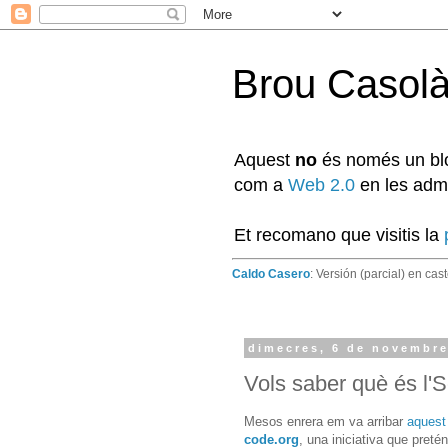
Brou Casol
Aquest
no
és només un blog
com a
Web 2.0
en les admi
Et recomano que visitis la
Caldo Casero
: Versión (parcial) en cas
dimecres, 6 de novembre
Vols saber què és l'
Mesos enrera em va arribar
aquest
code.org
, una iniciativa que pret