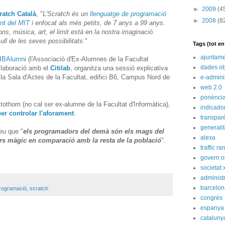
►
2009
(4
ratch Català
, "
L'Scratch és un
llenguatge de programació
►
2008
(8
nt del MIT
i enfocat als més petits, de 7 anys a 99 anys.
ns, música, art, el limit està en la nostra imaginació.
ll de les seves possibilitats.
"
Tags (tot e
ajuntame
IBAlumni
(l'Associació d'Ex-Alumnes de la Facultat
dades ob
l·laboració amb el
Citilab
, organitza una sessió explicativa
 la Sala d'Actes de la Facultat, edifici B6, Campus Nord de
e-admini
web 2.0
ponènci
er tothom (no cal ser ex-alumne de la Facultat d'Informàtica),
indicado
per controlar l'aforament
.
transpar
generali
eu que "
els programadors del demà són els mags del
alexa
ers màgic en comparació amb la resta de la població
".
traffic ra
govern o
societat 
administ
barcelon
rogramació
,
scratch
congrés
espanya
cataluny