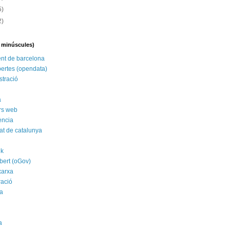
5)
2)
n minúscules)
nt de barcelona
ertes (opendata)
stració
a
rs web
ència
tat de catalunya
nk
bert (oGov)
xarxa
ració
a
a