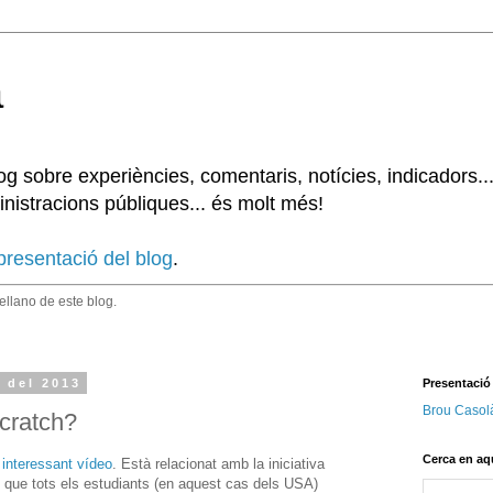
à
 sobre experiències, comentaris, notícies, indicadors..
nistracions públiques... és molt més!
presentació del blog
.
tellano de este blog.
 del 2013
Presentació
Brou Casol
Scratch?
Cerca en aq
 interessant vídeo
. Està relacionat amb la iniciativa
én que tots els estudiants (en aquest cas dels USA)