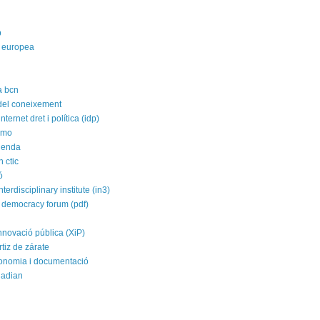
p
 europea
a bcn
 del coneixement
nternet dret i política (idp)
imo
agenda
 ctic
ó
nterdisciplinary institute (in3)
 democracy forum (pdf)
nnovació pública (XiP)
rtiz de zárate
conomia i documentació
uadian
a