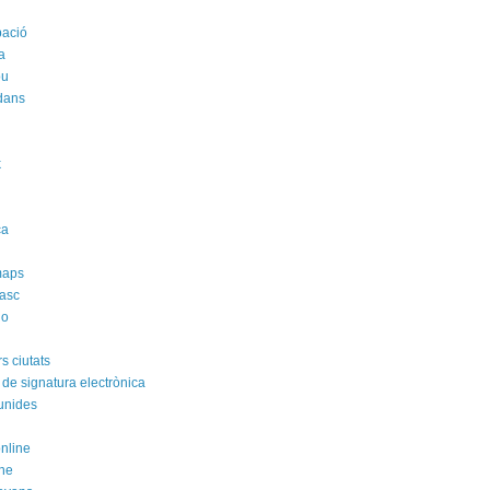
pació
a
ou
dans
k
i
ca
maps
asc
no
s ciutats
 de signatura electrònica
unides
online
ne