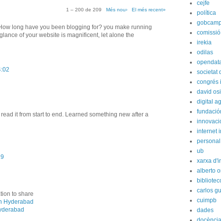
cejfe
1 – 200 de 209
Més nou›
El més recent»
política
gobcam
! How long have you been blogging for? you make running
comissió
glance of your website is magnificent, let alone the
irekia
odilas
opendat
4:02
societat
congrés i
david os
digital 
fundación
read it from start to end. Learned something new after a
innovaci
internet i
personal
ub
19
xarxa d'i
alberto o
bibliote
carlos g
ation to share
cuimpb
n Hyderabad
yderabad
dades
docènci