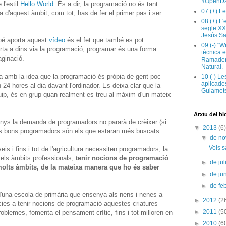
#OpenDa
 l'estil
Hello World
. És a dir, la programació no és tant
07 (+) Le
d'aquest àmbit; com tot, has de fer el primer pas i ser
08 (+) L
segle XX
Jesús Sa
bé aporta aquest
vídeo
és el fet que també es pot
09 (-) "W
orta a dins via la programació; programar és una forma
tècnica e
aginació.
Ramaderi
Natural.
 amb la idea que la programació és pròpia de gent poc
10 (-) Le
aplicades
24 hores al dia davant l'ordinador. Es deixa clar que la
Guiamets
uip, és en grup quan realment es treu al màxim d'un mateix
Arxiu del bl
nys la demanda de programadors no pararà de crèixer (si
▼
2013
(6)
s bons programadors són els que estaran més buscats.
▼
de n
Vols s
eis i fins i tot de l'agricultura necessiten programadors, la
s els àmbits professionals,
tenir nocions de programació
►
de jul
 molts àmbits, de la mateixa manera que ho és saber
►
de ju
►
de fe
'una escola de primària que ensenya als nens i nenes a
►
2012
(2
cies a tenir nocions de programació aquestes criatures
►
2011
(5
roblemes, fomenta el pensament crític, fins i tot milloren en
►
2010
(6