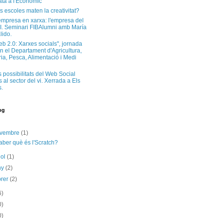
ta a l'Econòmic
s escoles maten la creativitat?
'empresa en xarxa: l'empresa del
I. Seminari FIBAlumni amb María
lido.
eb 2.0: Xarxes socials", jornada
n el Departament d'Agricultura,
a, Pesca, Alimentació i Medi
s possibilitats del Web Social
 al sector del vi. Xerrada a Els
.
og
ovembre
(1)
aber què és l'Scratch?
iol
(1)
ny
(2)
brer
(2)
6)
0)
0)