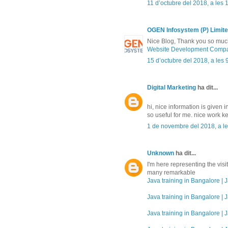
11 d’octubre del 2018, a les 
OGEN Infosystem (P) Limit
Nice Blog, Thank you so much 
Website Development Compa
15 d’octubre del 2018, a les 
Digital Marketing
ha dit...
hi, nice information is given in
so useful for me. nice work ke
1 de novembre del 2018, a le
Unknown
ha dit...
I'm here representing the vis
many remarkable
Java training in Bangalore | J
Java training in Bangalore | J
Java training in Bangalore | J