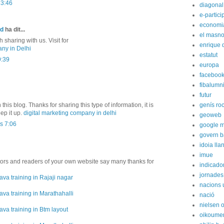
13:46
diagonal
e-partici
economi
ed
ha dit...
el masn
sharing with us. Visit for
enrique 
ny in Delhi
estatut
9:39
europa
faceboo
fibalumn
futur
 this blog. Thanks for sharing this type of information, it is
genís ro
ep it up.
digital marketing company in delhi
geoweb
s 7:06
google 
govern b
idoia lla
imue
itors and readers of your own website say many thanks for
indicador
jornades
ava training in Rajaji nagar
nacions 
ava training in Marathahalli
nació
nielsen 
ava training in Btm layout
oikoume