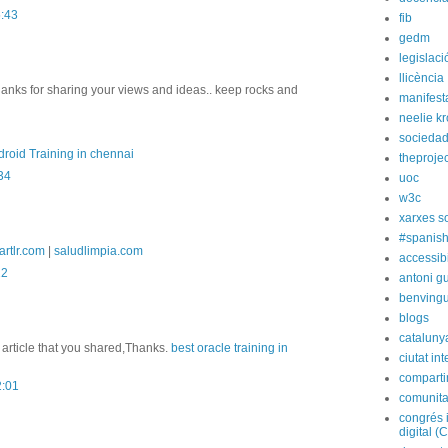
5:43
fib
gedm
legislaci
llicència
hanks for sharing your views and ideas.. keep rocks and
manifest
neelie k
socieda
roid Training in chennai
theprojec
:34
uoc
w3c
xarxes s
#spanish
artlr.com
|
saludlimpia.com
accessibi
22
antoni gu
benvingu
blogs
cataluny
 article that you shared,Thanks.
best oracle training in
ciutat int
compart
2:01
comunita
congrés 
digital (