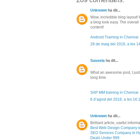
Unknown
ha dit...
Wow, incredible blog layout
a blog look easy. The overall 
content!
Android Training in Chennai
28 de maig del 2016, a les 1
Suseela
ha dit...
What an awesome post, I just 
long time.
SAP MM training in Chennai
6 d’agost del 2016, a les 16:
Unknown
ha dit...
Brilliant article, useful inform
Best Web Design Company i
SEO Services Company in H
Deals Under 999