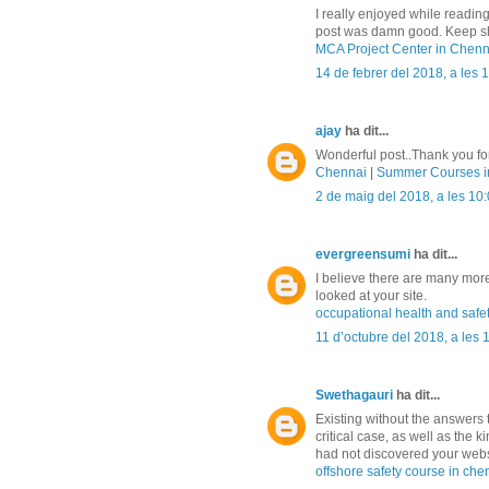
I really enjoyed while reading
post was damn good. Keep sha
MCA Project Center in Chenn
14 de febrer del 2018, a les 
ajay
ha dit...
Wonderful post..Thank you for
Chennai
|
Summer Courses i
2 de maig del 2018, a les 10
evergreensumi
ha dit...
I believe there are many more
looked at your site.
occupational health and safe
11 d’octubre del 2018, a les 
Swethagauri
ha dit...
Existing without the answers t
critical case, as well as the 
had not discovered your webs
offshore safety course in che