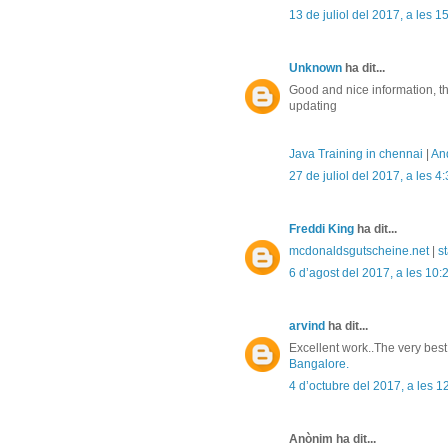
13 de juliol del 2017, a les 1
Unknown
ha dit...
Good and nice information, t
updating
Java Training in chennai
|
And
27 de juliol del 2017, a les 4
Freddi King
ha dit...
mcdonaldsgutscheine.net
|
st
6 d’agost del 2017, a les 10:
arvind
ha dit...
Excellent work..The very best
Bangalore.
4 d’octubre del 2017, a les 1
Anònim ha dit...