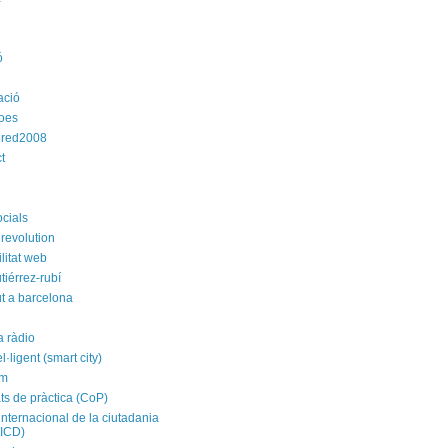
ó
ació
roes
dred2008
t
ocials
revolution
litat web
tiérrez-rubí
t a barcelona
a ràdio
el·ligent (smart city)
im
ts de pràctica (CoP)
internacional de la ciutadania
CICD)