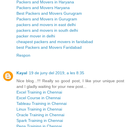
Packers and Movers in Haryana
Packers and Movers Haryana
Best Packers and Movers Gurugram
Packers and Movers in Gurugram
packers and movers in east delhi
packers and movers in south delhi
packer mover in delhi
cheapest packers and movers in faridabad
best Packers and Movers Faridabad
Respon
Kayal
19 de juny del 2019, a les 8:35
Nice blog...!!! Really so good post, I like your unique post
and I gladly waiting for your new post...
Excel Training in Chennai
Excel Course in Chennai
Tableau Training in Chennai
Linux Training in Chennai
Oracle Training in Chennai
Spark Training in Chennai
Pega Training in Chennai