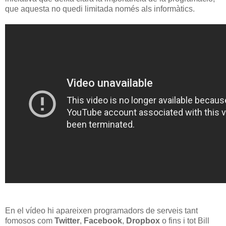
que aquesta no quedi limitada només als informàtics.
En el vídeo hi apareixen programadors de serveis tant
fomosos com
Twitter
,
Facebook
,
Dropbox
o fins i tot Bill