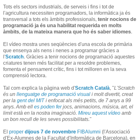
Tots els sectors industrials, de serveis i fins i tot de
l'agricultura necessiten programadors, la informàtica ja és
transversal a tots els àmbits professionals,
tenir nocions de
programació ja és una habilitat requerida en molts
àmbits, de la mateixa manera que ho és saber idiomes
.
El vídeo mostra unes seqüències d'una escola de primària
que ensenya als nens i nenes a programar gràcies a
l'
Scratch
. Gràcies a tenir nocions de programació aquestes
criatures tenen més facilitat per a resoldre problemes,
fomenta el pensament crític, fins i tot milloren en la seva
comprensió lectora.
Tal com explica la pàgina web d'
Scratch Català
, "
L'Scratch
és un
llenguatge de programació visual
i molt divertit, creat
per la
gent del MIT
i enfocat als més petits, de 7 anys a 99
anys. Amb ell
es poden fer
jocs, animacions, música, art, el
limit està en la nostra imaginació.
Mireu aquest vídeo
amb
un bon recull de les seves possibilitats.
"
El
proper
dijous 7 de novembre
FIBAlumni
(l'Associació
d'Ex-Alumnes de la Facultat d'Informàtica de Barcelona), en