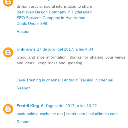
Brilliant article, useful information to share
Best Web Design Company in Hyderabad
SEO Services Company in Hyderabad
Deals Under 999
Respon
Unknown
27 de juliol del 2017, a les 4:34
Good and nice information, thanks for sharing your views
and ideas.. keep rocks and updating
Java Training in chennai
|
Android Training in chennai
Respon
Freddi King
6 d’agost del 2017, a les 10:22
mcdonaldsgutscheine.net
|
startlr.com
|
saludlimpia.com
Respon