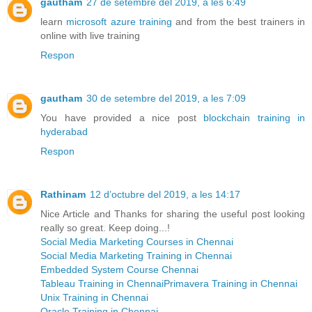
gautham
27 de setembre del 2019, a les 6:49
learn
microsoft azure training
and from the best trainers in
online with live training
Respon
gautham
30 de setembre del 2019, a les 7:09
You have provided a nice post
blockchain training in
hyderabad
Respon
Rathinam
12 d’octubre del 2019, a les 14:17
Nice Article and Thanks for sharing the useful post looking
really so great. Keep doing...!
Social Media Marketing Courses in Chennai
Social Media Marketing Training in Chennai
Embedded System Course Chennai
Tableau Training in Chennai
Primavera Training in Chennai
Unix Training in Chennai
Oracle Training in Chennai