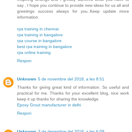
say , I hope you continue to provide new ideas for us all and
greetings success always for you..Keep update more
information.
rpa training in chennai
rpa training in bangalore
rpa course in bangalore
best rpa training in bangalore
rpa online training
Respon
Unknown
5 de novembre del 2018, a les 8:51
Thanks for giving great kind of information. So useful and
practical for me. Thanks for your excellent blog, nice work
keep it up thanks for sharing the knowledge.
Epoxy Grout manufacturer in delhi
Respon
Unknown
3 de desembre del 2018, a les 6:09