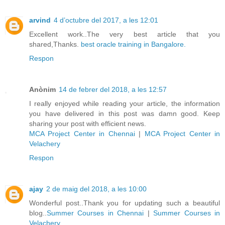
arvind
4 d’octubre del 2017, a les 12:01
Excellent work..The very best article that you
shared,Thanks.
best oracle training in Bangalore.
Respon
Anònim
14 de febrer del 2018, a les 12:57
I really enjoyed while reading your article, the information
you have delivered in this post was damn good. Keep
sharing your post with efficient news.
MCA Project Center in Chennai
|
MCA Project Center in
Velachery
Respon
ajay
2 de maig del 2018, a les 10:00
Wonderful post..Thank you for updating such a beautiful
blog..
Summer Courses in Chennai
|
Summer Courses in
Velachery