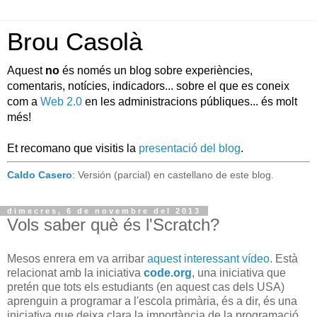
Brou Casolà
Aquest
no
és només un blog sobre experiències,
comentaris, notícies, indicadors... sobre el que es coneix
com a
Web 2.0
en les administracions públiques... és molt
més!
Et recomano que visitis la
presentació del blog
.
Caldo Casero
: Versión (parcial) en castellano de este blog.
dimecres, 6 de novembre del 2013
Vols saber què és l'Scratch?
Mesos enrera em va arribar
aquest interessant vídeo
. Està
relacionat amb la iniciativa
code.org
, una iniciativa que
pretén que tots els estudiants (en aquest cas dels USA)
aprenguin a programar a l'escola primària, és a dir, és una
iniciativa que deixa clara la importància de la programació,