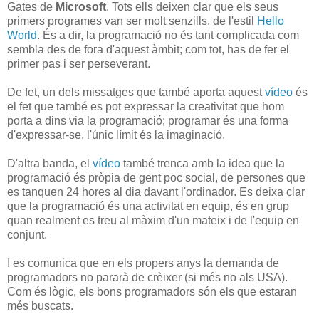
Gates de
Microsoft
. Tots ells deixen clar que els seus
primers programes van ser molt senzills, de l'estil
Hello
World
. És a dir, la programació no és tant complicada com
sembla des de fora d'aquest àmbit; com tot, has de fer el
primer pas i ser perseverant.
De fet, un dels missatges que també aporta aquest
vídeo
és
el fet que també es pot expressar la creativitat que hom
porta a dins via la programació; programar és una forma
d'expressar-se, l'únic límit és la imaginació.
D'altra banda, el
vídeo
també trenca amb la idea que la
programació és pròpia de gent poc social, de persones que
es tanquen 24 hores al dia davant l'ordinador. Es deixa clar
que la programació és una activitat en equip, és en grup
quan realment es treu al màxim d'un mateix i de l'equip en
conjunt.
I es comunica que en els propers anys la demanda de
programadors no pararà de crèixer (si més no als USA).
Com és lògic, els bons programadors són els que estaran
més buscats.