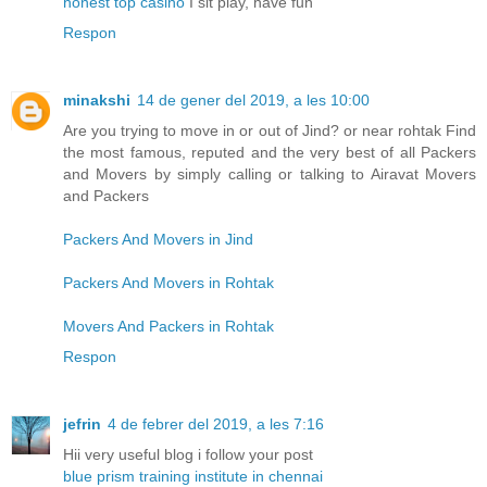
honest top casino
I sit play, have fun
Respon
minakshi
14 de gener del 2019, a les 10:00
Are you trying to move in or out of Jind? or near rohtak Find
the most famous, reputed and the very best of all Packers
and Movers by simply calling or talking to Airavat Movers
and Packers
Packers And Movers in Jind
Packers And Movers in Rohtak
Movers And Packers in Rohtak
Respon
jefrin
4 de febrer del 2019, a les 7:16
Hii very useful blog i follow your post
blue prism training institute in chennai