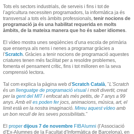
Tots els sectors industrials, de serveis i fins i tot de
l'agricultura necessiten programadors, la informàtica ja és
transversal a tots els àmbits professionals,
tenir nocions de
programació ja és una habilitat requerida en molts
àmbits, de la mateixa manera que ho és saber idiomes
.
El vídeo mostra unes seqüències d'una escola de primària
que ensenya als nens i nenes a programar gràcies a
l'
Scratch
. Gràcies a tenir nocions de programació aquestes
criatures tenen més facilitat per a resoldre problemes,
fomenta el pensament crític, fins i tot milloren en la seva
comprensió lectora.
Tal com explica la pàgina web d'
Scratch Català
, "
L'Scratch
és un
llenguatge de programació visual
i molt divertit, creat
per la
gent del MIT
i enfocat als més petits, de 7 anys a 99
anys. Amb ell
es poden fer
jocs, animacions, música, art, el
limit està en la nostra imaginació.
Mireu aquest vídeo
amb
un bon recull de les seves possibilitats.
"
El
proper
dijous 7 de novembre
FIBAlumni
(l'Associació
d'Ex-Alumnes de la Facultat d'Informàtica de Barcelona), en