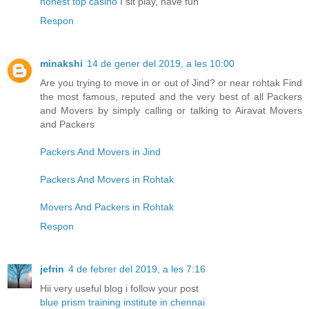
honest top casino
I sit play, have fun
Respon
minakshi
14 de gener del 2019, a les 10:00
Are you trying to move in or out of Jind? or near rohtak Find
the most famous, reputed and the very best of all Packers
and Movers by simply calling or talking to Airavat Movers
and Packers
Packers And Movers in Jind
Packers And Movers in Rohtak
Movers And Packers in Rohtak
Respon
jefrin
4 de febrer del 2019, a les 7:16
Hii very useful blog i follow your post
blue prism training institute in chennai