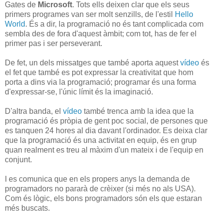
Gates de
Microsoft
. Tots ells deixen clar que els seus
primers programes van ser molt senzills, de l'estil
Hello
World
. És a dir, la programació no és tant complicada com
sembla des de fora d'aquest àmbit; com tot, has de fer el
primer pas i ser perseverant.
De fet, un dels missatges que també aporta aquest
vídeo
és
el fet que també es pot expressar la creativitat que hom
porta a dins via la programació; programar és una forma
d'expressar-se, l'únic límit és la imaginació.
D'altra banda, el
vídeo
també trenca amb la idea que la
programació és pròpia de gent poc social, de persones que
es tanquen 24 hores al dia davant l'ordinador. Es deixa clar
que la programació és una activitat en equip, és en grup
quan realment es treu al màxim d'un mateix i de l'equip en
conjunt.
I es comunica que en els propers anys la demanda de
programadors no pararà de crèixer (si més no als USA).
Com és lògic, els bons programadors són els que estaran
més buscats.