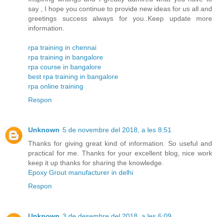
say , I hope you continue to provide new ideas for us all and
greetings success always for you..Keep update more
information.
rpa training in chennai
rpa training in bangalore
rpa course in bangalore
best rpa training in bangalore
rpa online training
Respon
Unknown
5 de novembre del 2018, a les 8:51
Thanks for giving great kind of information. So useful and
practical for me. Thanks for your excellent blog, nice work
keep it up thanks for sharing the knowledge.
Epoxy Grout manufacturer in delhi
Respon
Unknown
3 de desembre del 2018, a les 6:09