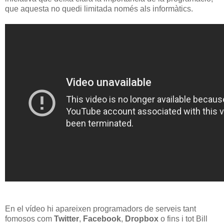
que aquesta no quedi limitada només als informàtics.
En el vídeo hi apareixen programadors de serveis tant
fomosos com
Twitter
,
Facebook
,
Dropbox
o fins i tot Bill