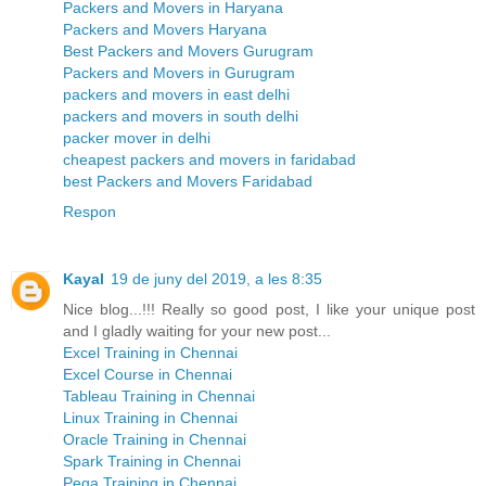
Packers and Movers in Haryana
Packers and Movers Haryana
Best Packers and Movers Gurugram
Packers and Movers in Gurugram
packers and movers in east delhi
packers and movers in south delhi
packer mover in delhi
cheapest packers and movers in faridabad
best Packers and Movers Faridabad
Respon
Kayal
19 de juny del 2019, a les 8:35
Nice blog...!!! Really so good post, I like your unique post
and I gladly waiting for your new post...
Excel Training in Chennai
Excel Course in Chennai
Tableau Training in Chennai
Linux Training in Chennai
Oracle Training in Chennai
Spark Training in Chennai
Pega Training in Chennai