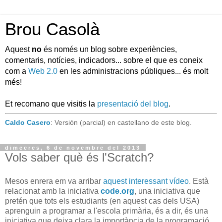
Brou Casolà
Aquest
no
és només un blog sobre experiències,
comentaris, notícies, indicadors... sobre el que es coneix
com a
Web 2.0
en les administracions públiques... és molt
més!
Et recomano que visitis la
presentació del blog
.
Caldo Casero
: Versión (parcial) en castellano de este blog.
dimecres, 6 de novembre del 2013
Vols saber què és l'Scratch?
Mesos enrera em va arribar
aquest interessant vídeo
. Està
relacionat amb la iniciativa
code.org
, una iniciativa que
pretén que tots els estudiants (en aquest cas dels USA)
aprenguin a programar a l'escola primària, és a dir, és una
iniciativa que deixa clara la importància de la programació,