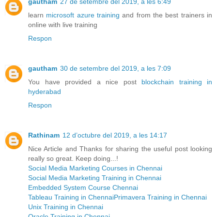
gautham
27 de setembre del 2019, a les 6:49
learn
microsoft azure training
and from the best trainers in
online with live training
Respon
gautham
30 de setembre del 2019, a les 7:09
You have provided a nice post
blockchain training in
hyderabad
Respon
Rathinam
12 d’octubre del 2019, a les 14:17
Nice Article and Thanks for sharing the useful post looking
really so great. Keep doing...!
Social Media Marketing Courses in Chennai
Social Media Marketing Training in Chennai
Embedded System Course Chennai
Tableau Training in Chennai
Primavera Training in Chennai
Unix Training in Chennai
Oracle Training in Chennai