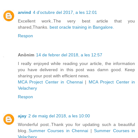
arvind
4 d’octubre del 2017, a les 12:01
Excellent work..The very best article that you
shared,Thanks.
best oracle training in Bangalore.
Respon
Anònim
14 de febrer del 2018, a les 12:57
I really enjoyed while reading your article, the information
you have delivered in this post was damn good. Keep
sharing your post with efficient news.
MCA Project Center in Chennai
|
MCA Project Center in
Velachery
Respon
ajay
2 de maig del 2018, a les 10:00
Wonderful post..Thank you for updating such a beautiful
blog..
Summer Courses in Chennai
|
Summer Courses in
Velachery