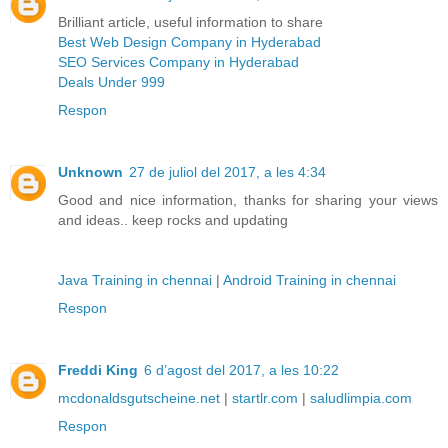
Brilliant article, useful information to share
Best Web Design Company in Hyderabad
SEO Services Company in Hyderabad
Deals Under 999
Respon
Unknown
27 de juliol del 2017, a les 4:34
Good and nice information, thanks for sharing your views
and ideas.. keep rocks and updating
Java Training in chennai
|
Android Training in chennai
Respon
Freddi King
6 d’agost del 2017, a les 10:22
mcdonaldsgutscheine.net
|
startlr.com
|
saludlimpia.com
Respon