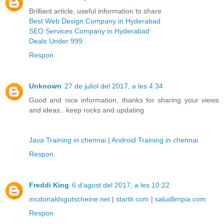
Brilliant article, useful information to share
Best Web Design Company in Hyderabad
SEO Services Company in Hyderabad
Deals Under 999
Respon
Unknown
27 de juliol del 2017, a les 4:34
Good and nice information, thanks for sharing your views
and ideas.. keep rocks and updating
Java Training in chennai
|
Android Training in chennai
Respon
Freddi King
6 d’agost del 2017, a les 10:22
mcdonaldsgutscheine.net
|
startlr.com
|
saludlimpia.com
Respon