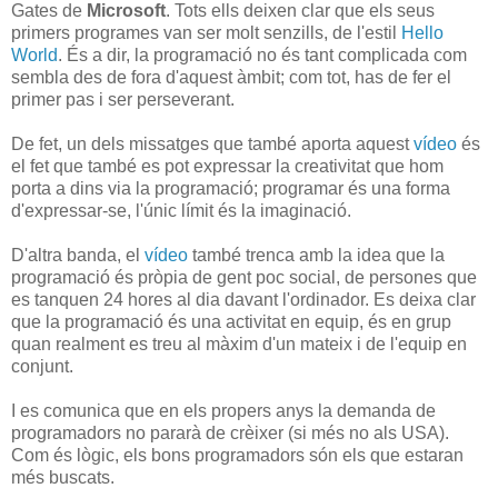
Gates de
Microsoft
. Tots ells deixen clar que els seus
primers programes van ser molt senzills, de l'estil
Hello
World
. És a dir, la programació no és tant complicada com
sembla des de fora d'aquest àmbit; com tot, has de fer el
primer pas i ser perseverant.
De fet, un dels missatges que també aporta aquest
vídeo
és
el fet que també es pot expressar la creativitat que hom
porta a dins via la programació; programar és una forma
d'expressar-se, l'únic límit és la imaginació.
D'altra banda, el
vídeo
també trenca amb la idea que la
programació és pròpia de gent poc social, de persones que
es tanquen 24 hores al dia davant l'ordinador. Es deixa clar
que la programació és una activitat en equip, és en grup
quan realment es treu al màxim d'un mateix i de l'equip en
conjunt.
I es comunica que en els propers anys la demanda de
programadors no pararà de crèixer (si més no als USA).
Com és lògic, els bons programadors són els que estaran
més buscats.