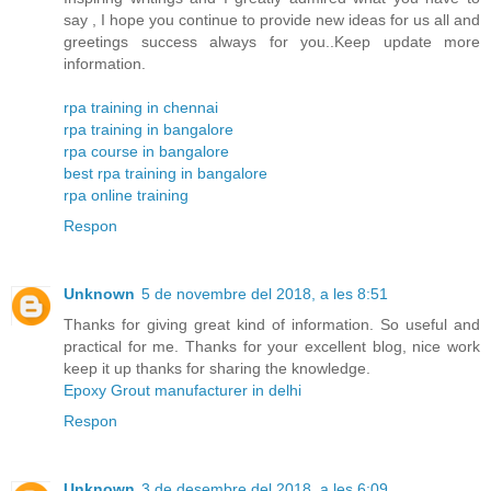
say , I hope you continue to provide new ideas for us all and
greetings success always for you..Keep update more
information.
rpa training in chennai
rpa training in bangalore
rpa course in bangalore
best rpa training in bangalore
rpa online training
Respon
Unknown
5 de novembre del 2018, a les 8:51
Thanks for giving great kind of information. So useful and
practical for me. Thanks for your excellent blog, nice work
keep it up thanks for sharing the knowledge.
Epoxy Grout manufacturer in delhi
Respon
Unknown
3 de desembre del 2018, a les 6:09