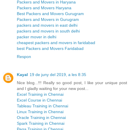
Packers and Movers in Haryana
Packers and Movers Haryana
Best Packers and Movers Gurugram
Packers and Movers in Gurugram
packers and movers in east delhi
packers and movers in south delhi
packer mover in delhi
cheapest packers and movers in faridabad
best Packers and Movers Faridabad
Respon
Kayal
19 de juny del 2019, a les 8:35
Nice blog...!!! Really so good post, I like your unique post
and I gladly waiting for your new post...
Excel Training in Chennai
Excel Course in Chennai
Tableau Training in Chennai
Linux Training in Chennai
Oracle Training in Chennai
Spark Training in Chennai
Pega Training in Chennai