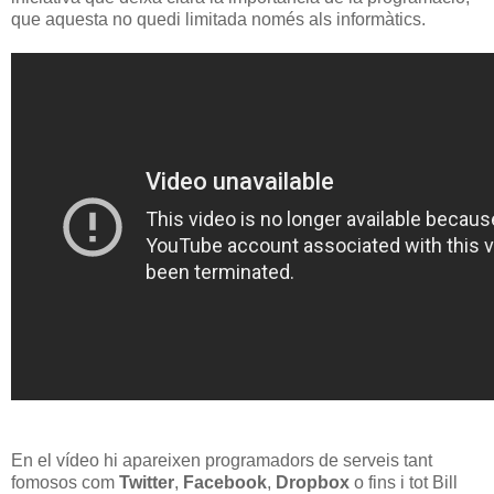
que aquesta no quedi limitada només als informàtics.
En el vídeo hi apareixen programadors de serveis tant
fomosos com
Twitter
,
Facebook
,
Dropbox
o fins i tot Bill