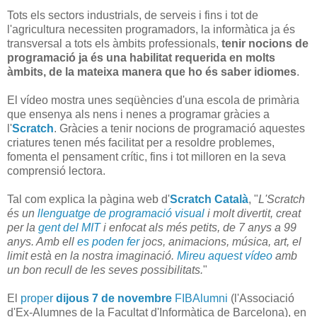
Tots els sectors industrials, de serveis i fins i tot de
l'agricultura necessiten programadors, la informàtica ja és
transversal a tots els àmbits professionals,
tenir nocions de
programació ja és una habilitat requerida en molts
àmbits, de la mateixa manera que ho és saber idiomes
.
El vídeo mostra unes seqüències d'una escola de primària
que ensenya als nens i nenes a programar gràcies a
l'
Scratch
. Gràcies a tenir nocions de programació aquestes
criatures tenen més facilitat per a resoldre problemes,
fomenta el pensament crític, fins i tot milloren en la seva
comprensió lectora.
Tal com explica la pàgina web d'
Scratch Català
, "
L'Scratch
és un
llenguatge de programació visual
i molt divertit, creat
per la
gent del MIT
i enfocat als més petits, de 7 anys a 99
anys. Amb ell
es poden fer
jocs, animacions, música, art, el
limit està en la nostra imaginació.
Mireu aquest vídeo
amb
un bon recull de les seves possibilitats.
"
El
proper
dijous 7 de novembre
FIBAlumni
(l'Associació
d'Ex-Alumnes de la Facultat d'Informàtica de Barcelona), en