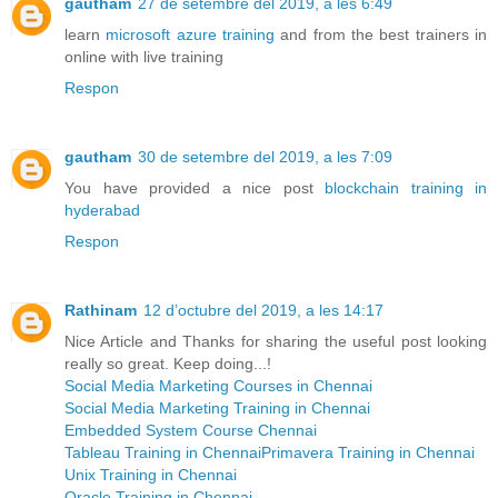
gautham
27 de setembre del 2019, a les 6:49
learn
microsoft azure training
and from the best trainers in
online with live training
Respon
gautham
30 de setembre del 2019, a les 7:09
You have provided a nice post
blockchain training in
hyderabad
Respon
Rathinam
12 d’octubre del 2019, a les 14:17
Nice Article and Thanks for sharing the useful post looking
really so great. Keep doing...!
Social Media Marketing Courses in Chennai
Social Media Marketing Training in Chennai
Embedded System Course Chennai
Tableau Training in Chennai
Primavera Training in Chennai
Unix Training in Chennai
Oracle Training in Chennai