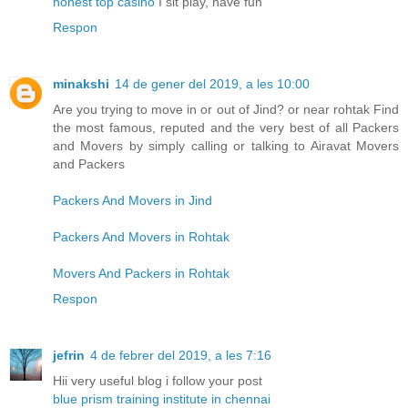
honest top casino
I sit play, have fun
Respon
minakshi
14 de gener del 2019, a les 10:00
Are you trying to move in or out of Jind? or near rohtak Find
the most famous, reputed and the very best of all Packers
and Movers by simply calling or talking to Airavat Movers
and Packers
Packers And Movers in Jind
Packers And Movers in Rohtak
Movers And Packers in Rohtak
Respon
jefrin
4 de febrer del 2019, a les 7:16
Hii very useful blog i follow your post
blue prism training institute in chennai