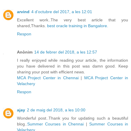
arvind
4 d’octubre del 2017, a les 12:01
Excellent work..The very best article that you
shared,Thanks.
best oracle training in Bangalore.
Respon
Anònim
14 de febrer del 2018, a les 12:57
I really enjoyed while reading your article, the information
you have delivered in this post was damn good. Keep
sharing your post with efficient news.
MCA Project Center in Chennai
|
MCA Project Center in
Velachery
Respon
ajay
2 de maig del 2018, a les 10:00
Wonderful post..Thank you for updating such a beautiful
blog..
Summer Courses in Chennai
|
Summer Courses in
Velachery