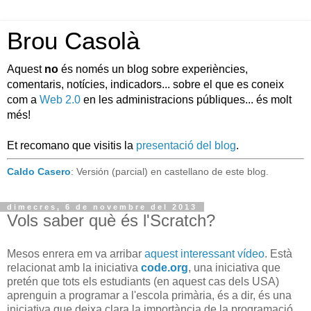
Brou Casolà
Aquest
no
és només un blog sobre experiències,
comentaris, notícies, indicadors... sobre el que es coneix
com a
Web 2.0
en les administracions públiques... és molt
més!
Et recomano que visitis la
presentació del blog
.
Caldo Casero
: Versión (parcial) en castellano de este blog.
dimecres, 6 de novembre del 2013
Vols saber què és l'Scratch?
Mesos enrera em va arribar
aquest interessant vídeo
. Està
relacionat amb la iniciativa
code.org
, una iniciativa que
pretén que tots els estudiants (en aquest cas dels USA)
aprenguin a programar a l'escola primària, és a dir, és una
iniciativa que deixa clara la importància de la programació,