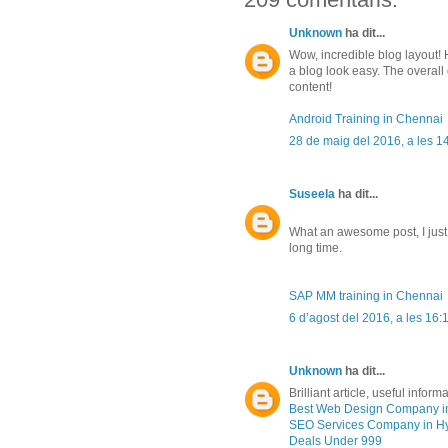
Unknown
ha dit...
Wow, incredible blog layout
a blog look easy. The overall 
content!
Android Training in Chennai
28 de maig del 2016, a les 1
Suseela
ha dit...
What an awesome post, I just 
long time.
SAP MM training in Chennai
6 d’agost del 2016, a les 16:
Unknown
ha dit...
Brilliant article, useful inform
Best Web Design Company i
SEO Services Company in H
Deals Under 999