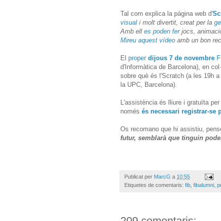
Tal com explica la pàgina web d'
Sc
visual
i molt divertit, creat per la
ge
Amb ell
es poden fer
jocs, animacio
Mireu aquest vídeo
amb un bon recu
El
proper
dijous 7 de novembre
F
d'Informàtica de Barcelona), en co
sobre què és l'Scratch (a les 19h a
la UPC, Barcelona).
L'assistència és lliure i gratuïta p
només
és necessari registrar-se 
Os recomano que hi assistiu, pens
futur, semblarà que tinguin pod
Publicat per
MarcG
a
10:55
Etiquetes de comentaris:
fib
,
fibalumni
,
p
209 comentaris: