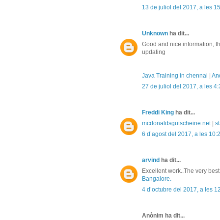
13 de juliol del 2017, a les 1
Unknown
ha dit...
Good and nice information, t
updating
Java Training in chennai
|
And
27 de juliol del 2017, a les 4
Freddi King
ha dit...
mcdonaldsgutscheine.net
|
st
6 d’agost del 2017, a les 10:
arvind
ha dit...
Excellent work..The very best
Bangalore.
4 d’octubre del 2017, a les 1
Anònim ha dit...