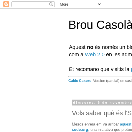
Brou Casol
Aquest
no
és només un blog
com a
Web 2.0
en les admi
Et recomano que visitis la
Caldo Casero
: Versión (parcial) en cas
dimecres, 6 de novembre
Vols saber què és l'
Mesos enrera em va arribar
aquest
code.org
, una iniciativa que pret