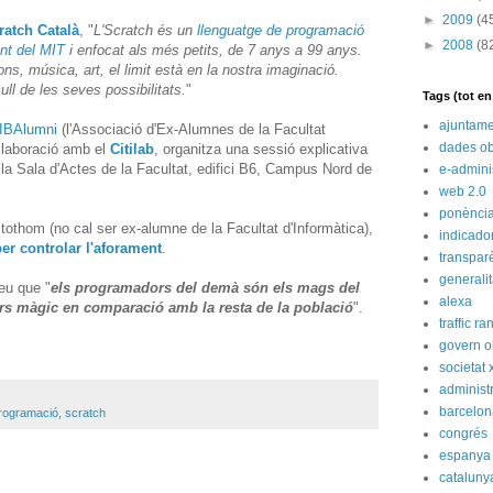
►
2009
(4
ratch Català
, "
L'Scratch és un
llenguatge de programació
►
2008
(8
nt del MIT
i enfocat als més petits, de 7 anys a 99 anys.
ns, música, art, el limit està en la nostra imaginació.
ll de les seves possibilitats.
"
Tags (tot e
ajuntame
IBAlumni
(l'Associació d'Ex-Alumnes de la Facultat
dades ob
l·laboració amb el
Citilab
, organitza una sessió explicativa
 la Sala d'Actes de la Facultat, edifici B6, Campus Nord de
e-admini
web 2.0
ponènci
er tothom (no cal ser ex-alumne de la Facultat d'Informàtica),
indicado
per controlar l'aforament
.
transpar
generali
eu que "
els programadors del demà són els mags del
alexa
ers màgic en comparació amb la resta de la població
".
traffic ra
govern o
societat 
administ
barcelon
rogramació
,
scratch
congrés
espanya
cataluny