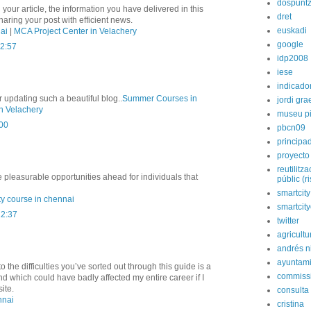
dospunt
 your article, the information you have delivered in this
dret
ring your post with efficient news.
euskadi
ai
|
MCA Project Center in Velachery
google
12:57
idp2008
iese
indicado
 updating such a beautiful blog..
Summer Courses in
jordi gra
n Velachery
museu p
:00
pbcn09
principa
proyecto
reutilitz
 pleasurable opportunities ahead for individuals that
públic (r
smartcity
ty course in chennai
smartcit
12:37
twitter
agricultu
andrés n
ayuntami
o the difficulties you’ve sorted out through this guide is a
commiss
kind which could have badly affected my entire career if I
ite.
consulta
nnai
cristina