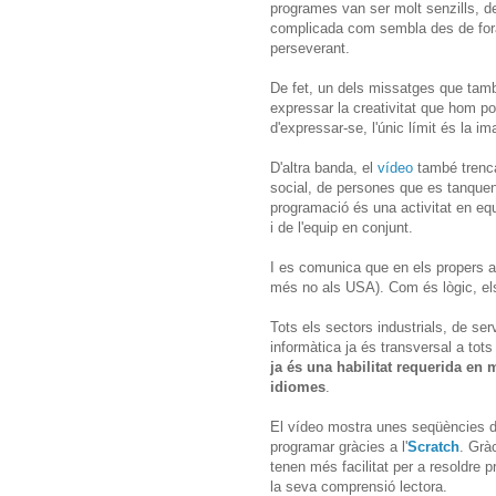
programes van ser molt senzills, de
complicada com sembla des de fora 
perseverant.
De fet, un dels missatges que tam
expressar la creativitat que hom p
d'expressar-se, l'únic límit és la im
D'altra banda, el
vídeo
també trenca
social, de persones que es tanquen 
programació és una activitat en eq
i de l'equip en conjunt.
I es comunica que en els propers a
més no als USA). Com és lògic, el
Tots els sectors industrials, de serv
informàtica ja és transversal a tot
ja és una habilitat requerida en
idiomes
.
El vídeo mostra unes seqüències d
programar gràcies a l'
Scratch
. Grà
tenen més facilitat per a resoldre p
la seva comprensió lectora.