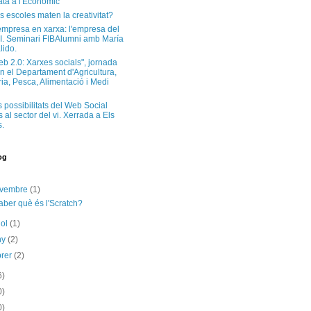
ta a l'Econòmic
s escoles maten la creativitat?
'empresa en xarxa: l'empresa del
I. Seminari FIBAlumni amb María
lido.
eb 2.0: Xarxes socials", jornada
n el Departament d'Agricultura,
a, Pesca, Alimentació i Medi
s possibilitats del Web Social
 al sector del vi. Xerrada a Els
.
og
ovembre
(1)
aber què és l'Scratch?
iol
(1)
ny
(2)
brer
(2)
6)
0)
0)