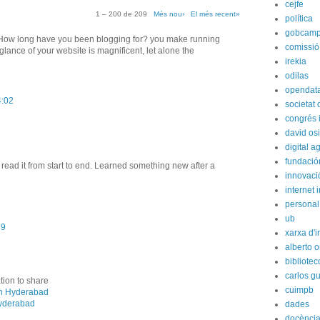
cejfe
1 – 200 de 209
Més nou›
El més recent»
política
gobcam
! How long have you been blogging for? you make running
comissió
glance of your website is magnificent, let alone the
irekia
odilas
opendat
4:02
societat
congrés i
david os
digital 
fundación
read it from start to end. Learned something new after a
innovaci
internet i
personal
ub
19
xarxa d'i
alberto o
bibliote
carlos g
ation to share
cuimpb
n Hyderabad
yderabad
dades
docènci