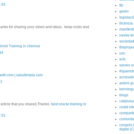
5:43
fib
gedm
legislaci
llicència
hanks for sharing your views and ideas.. keep rocks and
manifest
neelie k
socieda
roid Training in chennai
theprojec
:34
uoc
w3c
xarxes s
#spanish
artlr.com
|
saludlimpia.com
accessibi
22
antoni gu
benvingu
blogs
cataluny
 article that you shared,Thanks.
best oracle training in
ciutat int
compart
2:01
comunita
congrés 
digital (