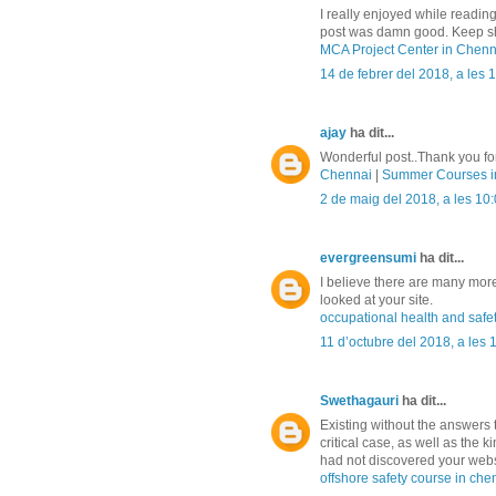
I really enjoyed while reading
post was damn good. Keep sha
MCA Project Center in Chenn
14 de febrer del 2018, a les 
ajay
ha dit...
Wonderful post..Thank you for
Chennai
|
Summer Courses i
2 de maig del 2018, a les 10
evergreensumi
ha dit...
I believe there are many more
looked at your site.
occupational health and safe
11 d’octubre del 2018, a les 
Swethagauri
ha dit...
Existing without the answers t
critical case, as well as the 
had not discovered your webs
offshore safety course in che