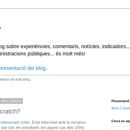
à
 sobre experiències, comentaris, notícies, indicadors..
nistracions públiques... és molt més!
presentació del blog
.
tellano de este blog.
 del 2013
Presentació
Brou Casol
Scratch?
Cerca en aq
 interessant vídeo
. Està relacionat amb la iniciativa
én que tots els estudiants (en aquest cas dels USA)