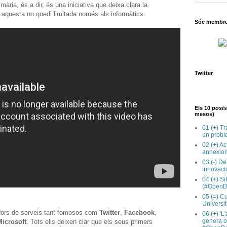
mària, és a dir, és una iniciativa que deixa clara la
 aquesta no quedi limitada només als informàtics.
Sóc membre 
Twitter
Els 10
posts
mesos)
01 (+) Tr
un probl
02 (+) Ac
annexion
03 (-) De
innovaci
04 (+) Si
(#OpenD
05 (=) Cu
Universit
dors de serveis tant fomosos com
Twitter
,
Facebook
,
06 (+) 'L
genera op
Microsoft
. Tots ells deixen clar que els seus primers