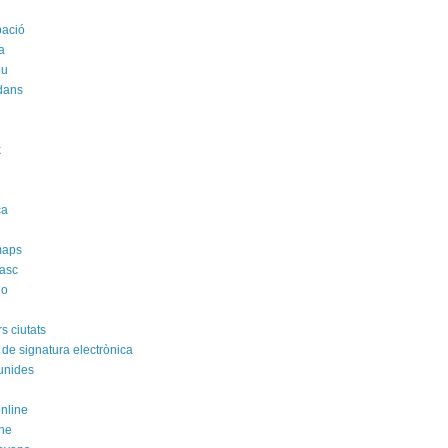
pació
a
ou
dans
k
i
ca
maps
asc
no
s ciutats
 de signatura electrònica
unides
online
ne