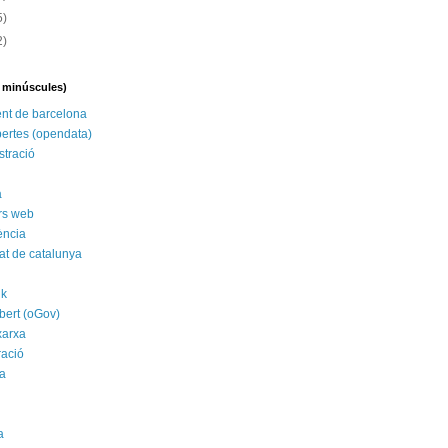
5)
2)
n minúscules)
nt de barcelona
ertes (opendata)
stració
a
rs web
ència
tat de catalunya
nk
bert (oGov)
xarxa
ració
a
a