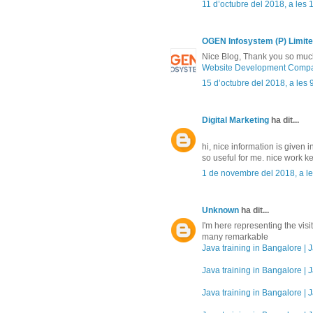
11 d’octubre del 2018, a les 
OGEN Infosystem (P) Limit
Nice Blog, Thank you so much 
Website Development Compa
15 d’octubre del 2018, a les 
Digital Marketing
ha dit...
hi, nice information is given in
so useful for me. nice work ke
1 de novembre del 2018, a le
Unknown
ha dit...
I'm here representing the vis
many remarkable
Java training in Bangalore | J
Java training in Bangalore | J
Java training in Bangalore | J