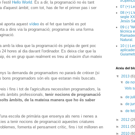
#OpenDa
 l'estil
Hello World
. És a dir, la programació no és tant
07 (+) Le
d'aquest àmbit; com tot, has de fer el primer pas i ser
08 (+) L
segle XX
Jesús Sa
bé aporta aquest
vídeo
és el fet que també es pot
09 (-) "W
orta a dins via la programació; programar és una forma
tècnica e
aginació.
Ramaderi
Natural.
 amb la idea que la programació és pròpia de gent poc
10 (-) Le
aplicades
24 hores al dia davant l'ordinador. Es deixa clar que la
Guiamets
uip, és en grup quan realment es treu al màxim d'un mateix
Arxiu del bl
nys la demanda de programadors no pararà de crèixer (si
▼
2013
(6)
s bons programadors són els que estaran més buscats.
▼
de n
Vols s
eis i fins i tot de l'agricultura necessiten programadors, la
s els àmbits professionals,
tenir nocions de programació
►
de jul
 molts àmbits, de la mateixa manera que ho és saber
►
de ju
►
de fe
'una escola de primària que ensenya als nens i nenes a
►
2012
(2
cies a tenir nocions de programació aquestes criatures
►
2011
(5
roblemes, fomenta el pensament crític, fins i tot milloren en
►
2010
(6