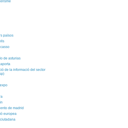
zerisme
rs països
ells
icasso
do de asturias
 aporta
ació de la informació del sector
isp)
yexpo
ra
in
ento de madrid
ió europea
 ciutadana