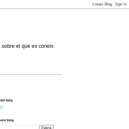
. sobre el que es coneix
 del blog
à?
uest blog