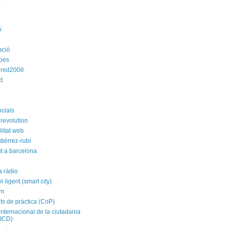
ó
ació
roes
dred2008
t
ocials
revolution
litat web
tiérrez-rubí
t a barcelona
a ràdio
el·ligent (smart city)
im
ts de pràctica (CoP)
internacional de la ciutadania
CICD)