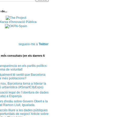
de...
segueix-me a
Twitter
més consultats (en els darrers 6
ansparència en els partits polítics:
ema de voluntat!
tualment té sentit que Barcelona
i més poblacions?
 nou, Barcelona torna a liderar la
ó urbanística (#SmartCityExpo)
tuació legal de l’obertura de dades
ata) a Espanya
rs d'estiu sobre Govern Obert a la
at Ramon Llull, Igualada.
'accés lliure a les dades públiques
ortunitats de negoci' Article sobre