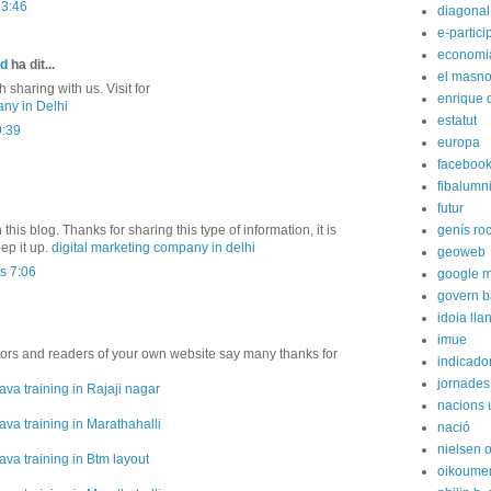
13:46
diagonal
e-partici
economi
ed
ha dit...
el masn
sharing with us. Visit for
enrique 
ny in Delhi
estatut
9:39
europa
faceboo
fibalumn
futur
 this blog. Thanks for sharing this type of information, it is
genís ro
ep it up.
digital marketing company in delhi
geoweb
s 7:06
google 
govern b
idoia lla
imue
itors and readers of your own website say many thanks for
indicador
jornades
ava training in Rajaji nagar
nacions 
ava training in Marathahalli
nació
nielsen 
ava training in Btm layout
oikoume