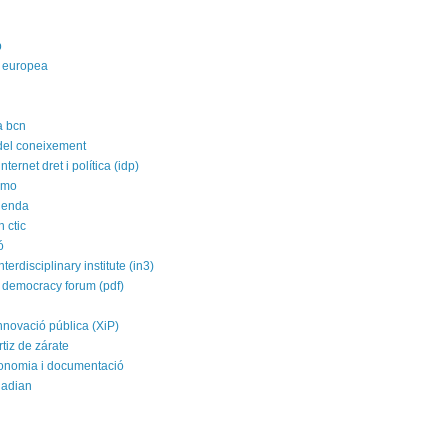
p
 europea
a bcn
 del coneixement
nternet dret i política (idp)
imo
agenda
 ctic
ó
nterdisciplinary institute (in3)
 democracy forum (pdf)
nnovació pública (XiP)
rtiz de zárate
conomia i documentació
uadian
a