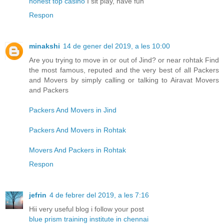
honest top casino
I sit play, have fun
Respon
minakshi
14 de gener del 2019, a les 10:00
Are you trying to move in or out of Jind? or near rohtak Find
the most famous, reputed and the very best of all Packers
and Movers by simply calling or talking to Airavat Movers
and Packers
Packers And Movers in Jind
Packers And Movers in Rohtak
Movers And Packers in Rohtak
Respon
jefrin
4 de febrer del 2019, a les 7:16
Hii very useful blog i follow your post
blue prism training institute in chennai