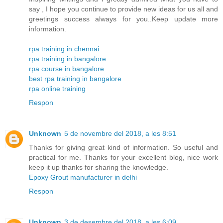
say , I hope you continue to provide new ideas for us all and
greetings success always for you..Keep update more
information.
rpa training in chennai
rpa training in bangalore
rpa course in bangalore
best rpa training in bangalore
rpa online training
Respon
Unknown
5 de novembre del 2018, a les 8:51
Thanks for giving great kind of information. So useful and
practical for me. Thanks for your excellent blog, nice work
keep it up thanks for sharing the knowledge.
Epoxy Grout manufacturer in delhi
Respon
Unknown
3 de desembre del 2018, a les 6:09