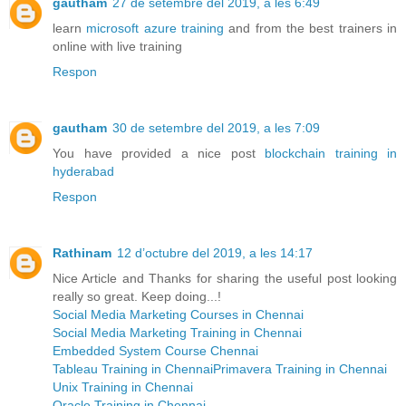
gautham
27 de setembre del 2019, a les 6:49
learn
microsoft azure training
and from the best trainers in
online with live training
Respon
gautham
30 de setembre del 2019, a les 7:09
You have provided a nice post
blockchain training in
hyderabad
Respon
Rathinam
12 d’octubre del 2019, a les 14:17
Nice Article and Thanks for sharing the useful post looking
really so great. Keep doing...!
Social Media Marketing Courses in Chennai
Social Media Marketing Training in Chennai
Embedded System Course Chennai
Tableau Training in Chennai
Primavera Training in Chennai
Unix Training in Chennai
Oracle Training in Chennai