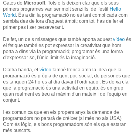
Gates de
Microsoft
. Tots ells deixen clar que els seus
primers programes van ser molt senzills, de l'estil
Hello
World
. És a dir, la programació no és tant complicada com
sembla des de fora d'aquest àmbit; com tot, has de fer el
primer pas i ser perseverant.
De fet, un dels missatges que també aporta aquest
vídeo
és
el fet que també es pot expressar la creativitat que hom
porta a dins via la programació; programar és una forma
d'expressar-se, l'únic límit és la imaginació.
D'altra banda, el
vídeo
també trenca amb la idea que la
programació és pròpia de gent poc social, de persones que
es tanquen 24 hores al dia davant l'ordinador. Es deixa clar
que la programació és una activitat en equip, és en grup
quan realment es treu al màxim d'un mateix i de l'equip en
conjunt.
I es comunica que en els propers anys la demanda de
programadors no pararà de crèixer (si més no als USA).
Com és lògic, els bons programadors són els que estaran
més buscats.