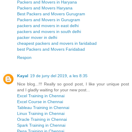
Packers and Movers in Haryana
Packers and Movers Haryana
Best Packers and Movers Gurugram
Packers and Movers in Gurugram
packers and movers in east delhi
packers and movers in south delhi
packer mover in delhi
cheapest packers and movers in faridabad
best Packers and Movers Faridabad
Respon
Kayal
19 de juny del 2019, a les 8:35
Nice blog...!!! Really so good post, I like your unique post
and I gladly waiting for your new post...
Excel Training in Chennai
Excel Course in Chennai
Tableau Training in Chennai
Linux Training in Chennai
Oracle Training in Chennai
Spark Training in Chennai
Pega Training in Chennai