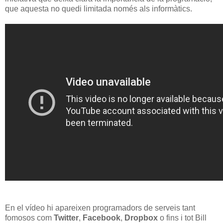
que aquesta no quedi limitada només als informàtics.
En el vídeo hi apareixen programadors de serveis tant
fomosos com
Twitter
,
Facebook
,
Dropbox
o fins i tot Bill