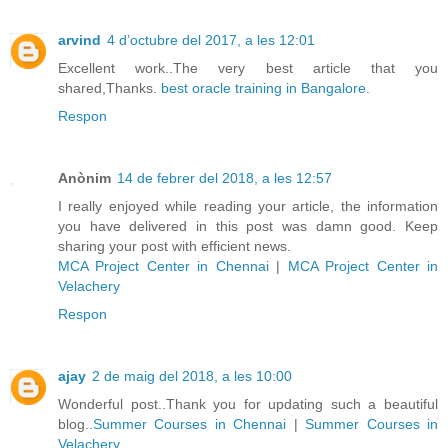
arvind
4 d’octubre del 2017, a les 12:01
Excellent work..The very best article that you
shared,Thanks.
best oracle training in Bangalore.
Respon
Anònim
14 de febrer del 2018, a les 12:57
I really enjoyed while reading your article, the information
you have delivered in this post was damn good. Keep
sharing your post with efficient news.
MCA Project Center in Chennai
|
MCA Project Center in
Velachery
Respon
ajay
2 de maig del 2018, a les 10:00
Wonderful post..Thank you for updating such a beautiful
blog..
Summer Courses in Chennai
|
Summer Courses in
Velachery