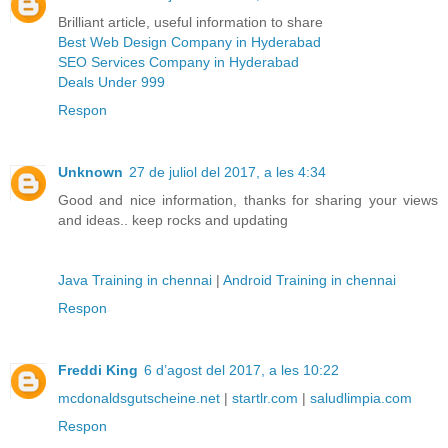
Brilliant article, useful information to share
Best Web Design Company in Hyderabad
SEO Services Company in Hyderabad
Deals Under 999
Respon
Unknown
27 de juliol del 2017, a les 4:34
Good and nice information, thanks for sharing your views
and ideas.. keep rocks and updating
Java Training in chennai
|
Android Training in chennai
Respon
Freddi King
6 d’agost del 2017, a les 10:22
mcdonaldsgutscheine.net
|
startlr.com
|
saludlimpia.com
Respon