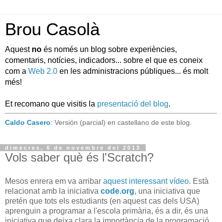
Brou Casolà
Aquest
no
és només un blog sobre experiències,
comentaris, notícies, indicadors... sobre el que es coneix
com a
Web 2.0
en les administracions públiques... és molt
més!
Et recomano que visitis la
presentació del blog
.
Caldo Casero
: Versión (parcial) en castellano de este blog.
dimecres, 6 de novembre del 2013
Vols saber què és l'Scratch?
Mesos enrera em va arribar
aquest interessant vídeo
. Està
relacionat amb la iniciativa
code.org
, una iniciativa que
pretén que tots els estudiants (en aquest cas dels USA)
aprenguin a programar a l'escola primària, és a dir, és una
iniciativa que deixa clara la importància de la programació,