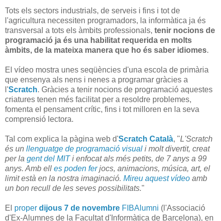
Tots els sectors industrials, de serveis i fins i tot de
l'agricultura necessiten programadors, la informàtica ja és
transversal a tots els àmbits professionals,
tenir nocions de
programació ja és una habilitat requerida en molts
àmbits, de la mateixa manera que ho és saber idiomes
.
El vídeo mostra unes seqüències d'una escola de primària
que ensenya als nens i nenes a programar gràcies a
l'
Scratch
. Gràcies a tenir nocions de programació aquestes
criatures tenen més facilitat per a resoldre problemes,
fomenta el pensament crític, fins i tot milloren en la seva
comprensió lectora.
Tal com explica la pàgina web d'
Scratch Català
, "
L'Scratch
és un
llenguatge de programació visual
i molt divertit, creat
per la
gent del MIT
i enfocat als més petits, de 7 anys a 99
anys. Amb ell
es poden fer
jocs, animacions, música, art, el
limit està en la nostra imaginació.
Mireu aquest vídeo
amb
un bon recull de les seves possibilitats.
"
El
proper
dijous 7 de novembre
FIBAlumni
(l'Associació
d'Ex-Alumnes de la Facultat d'Informàtica de Barcelona), en