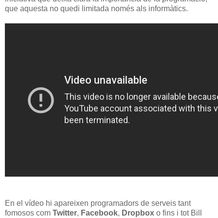
que aquesta no quedi limitada només als informàtics.
En el vídeo hi apareixen programadors de serveis tant
fomosos com
Twitter
,
Facebook
,
Dropbox
o fins i tot Bill