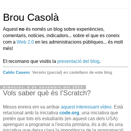
Brou Casolà
Aquest
no
és només un blog sobre experiències,
comentaris, notícies, indicadors... sobre el que es coneix
com a
Web 2.0
en les administracions públiques... és molt
més!
Et recomano que visitis la
presentació del blog
.
Caldo Casero
: Versión (parcial) en castellano de este blog.
dimecres, 6 de novembre del 2013
Vols saber què és l'Scratch?
Mesos enrera em va arribar
aquest interessant vídeo
. Està
relacionat amb la iniciativa
code.org
, una iniciativa que
pretén que tots els estudiants (en aquest cas dels USA)
aprenguin a programar a l'escola primària, és a dir, és una
iniciativa que deixa clara la importància de la programació,