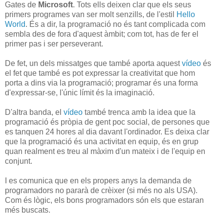
Gates de
Microsoft
. Tots ells deixen clar que els seus
primers programes van ser molt senzills, de l'estil
Hello
World
. És a dir, la programació no és tant complicada com
sembla des de fora d'aquest àmbit; com tot, has de fer el
primer pas i ser perseverant.
De fet, un dels missatges que també aporta aquest
vídeo
és
el fet que també es pot expressar la creativitat que hom
porta a dins via la programació; programar és una forma
d'expressar-se, l'únic límit és la imaginació.
D'altra banda, el
vídeo
també trenca amb la idea que la
programació és pròpia de gent poc social, de persones que
es tanquen 24 hores al dia davant l'ordinador. Es deixa clar
que la programació és una activitat en equip, és en grup
quan realment es treu al màxim d'un mateix i de l'equip en
conjunt.
I es comunica que en els propers anys la demanda de
programadors no pararà de crèixer (si més no als USA).
Com és lògic, els bons programadors són els que estaran
més buscats.