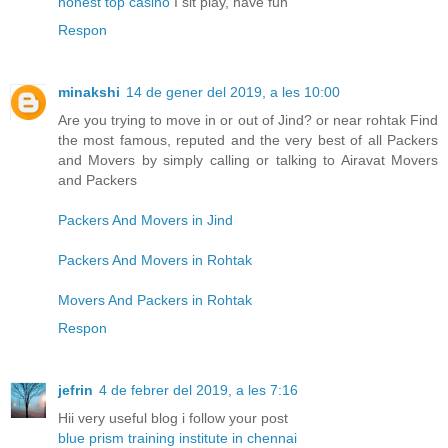
honest top casino
I sit play, have fun
Respon
minakshi
14 de gener del 2019, a les 10:00
Are you trying to move in or out of Jind? or near rohtak Find
the most famous, reputed and the very best of all Packers
and Movers by simply calling or talking to Airavat Movers
and Packers
Packers And Movers in Jind
Packers And Movers in Rohtak
Movers And Packers in Rohtak
Respon
jefrin
4 de febrer del 2019, a les 7:16
Hii very useful blog i follow your post
blue prism training institute in chennai