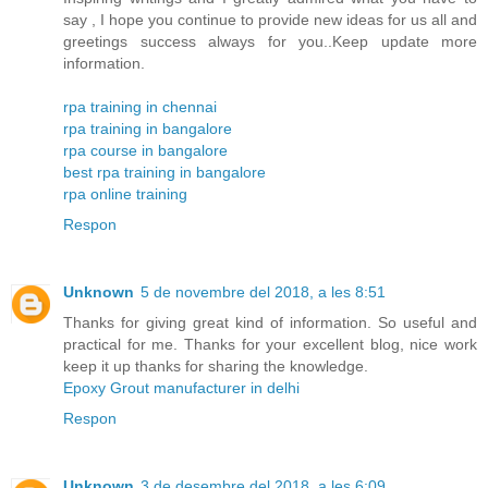
say , I hope you continue to provide new ideas for us all and
greetings success always for you..Keep update more
information.
rpa training in chennai
rpa training in bangalore
rpa course in bangalore
best rpa training in bangalore
rpa online training
Respon
Unknown
5 de novembre del 2018, a les 8:51
Thanks for giving great kind of information. So useful and
practical for me. Thanks for your excellent blog, nice work
keep it up thanks for sharing the knowledge.
Epoxy Grout manufacturer in delhi
Respon
Unknown
3 de desembre del 2018, a les 6:09