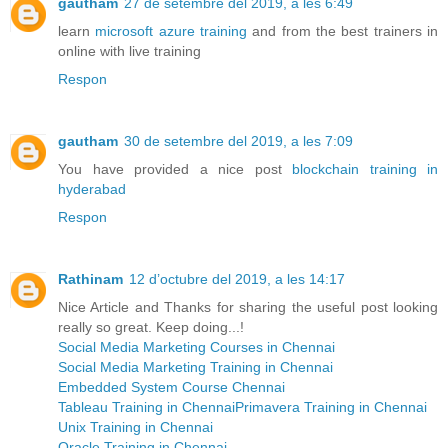
gautham
27 de setembre del 2019, a les 6:49
learn
microsoft azure training
and from the best trainers in
online with live training
Respon
gautham
30 de setembre del 2019, a les 7:09
You have provided a nice post
blockchain training in
hyderabad
Respon
Rathinam
12 d’octubre del 2019, a les 14:17
Nice Article and Thanks for sharing the useful post looking
really so great. Keep doing...!
Social Media Marketing Courses in Chennai
Social Media Marketing Training in Chennai
Embedded System Course Chennai
Tableau Training in Chennai
Primavera Training in Chennai
Unix Training in Chennai
Oracle Training in Chennai