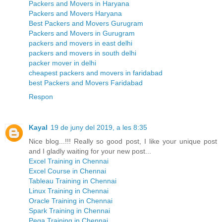
Packers and Movers in Haryana
Packers and Movers Haryana
Best Packers and Movers Gurugram
Packers and Movers in Gurugram
packers and movers in east delhi
packers and movers in south delhi
packer mover in delhi
cheapest packers and movers in faridabad
best Packers and Movers Faridabad
Respon
Kayal
19 de juny del 2019, a les 8:35
Nice blog...!!! Really so good post, I like your unique post
and I gladly waiting for your new post...
Excel Training in Chennai
Excel Course in Chennai
Tableau Training in Chennai
Linux Training in Chennai
Oracle Training in Chennai
Spark Training in Chennai
Pega Training in Chennai