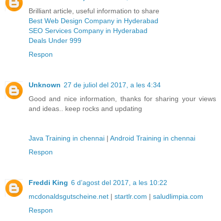
Brilliant article, useful information to share
Best Web Design Company in Hyderabad
SEO Services Company in Hyderabad
Deals Under 999
Respon
Unknown
27 de juliol del 2017, a les 4:34
Good and nice information, thanks for sharing your views
and ideas.. keep rocks and updating
Java Training in chennai
|
Android Training in chennai
Respon
Freddi King
6 d’agost del 2017, a les 10:22
mcdonaldsgutscheine.net
|
startlr.com
|
saludlimpia.com
Respon