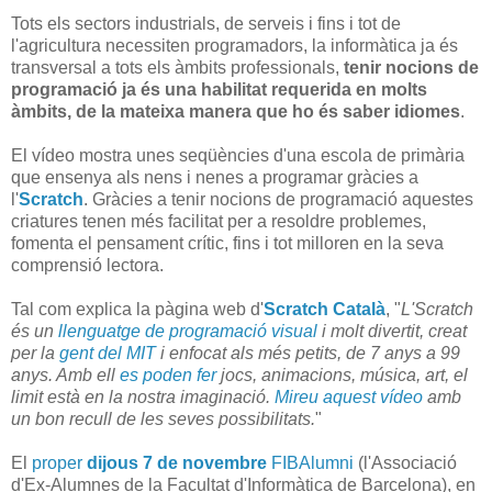
Tots els sectors industrials, de serveis i fins i tot de
l'agricultura necessiten programadors, la informàtica ja és
transversal a tots els àmbits professionals,
tenir nocions de
programació ja és una habilitat requerida en molts
àmbits, de la mateixa manera que ho és saber idiomes
.
El vídeo mostra unes seqüències d'una escola de primària
que ensenya als nens i nenes a programar gràcies a
l'
Scratch
. Gràcies a tenir nocions de programació aquestes
criatures tenen més facilitat per a resoldre problemes,
fomenta el pensament crític, fins i tot milloren en la seva
comprensió lectora.
Tal com explica la pàgina web d'
Scratch Català
, "
L'Scratch
és un
llenguatge de programació visual
i molt divertit, creat
per la
gent del MIT
i enfocat als més petits, de 7 anys a 99
anys. Amb ell
es poden fer
jocs, animacions, música, art, el
limit està en la nostra imaginació.
Mireu aquest vídeo
amb
un bon recull de les seves possibilitats.
"
El
proper
dijous 7 de novembre
FIBAlumni
(l'Associació
d'Ex-Alumnes de la Facultat d'Informàtica de Barcelona), en