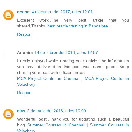
arvind
4 d’octubre del 2017, a les 12:01
Excellent work..The very best article that you
shared,Thanks.
best oracle training in Bangalore.
Respon
Anònim
14 de febrer del 2018, a les 12:57
I really enjoyed while reading your article, the information
you have delivered in this post was damn good. Keep
sharing your post with efficient news.
MCA Project Center in Chennai
|
MCA Project Center in
Velachery
Respon
ajay
2 de maig del 2018, a les 10:00
Wonderful post..Thank you for updating such a beautiful
blog..
Summer Courses in Chennai
|
Summer Courses in
Velachery