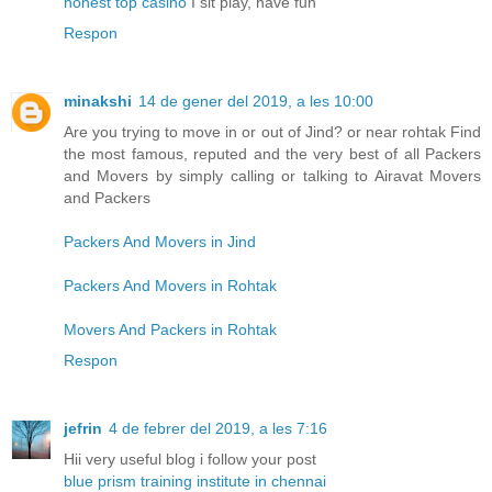
honest top casino
I sit play, have fun
Respon
minakshi
14 de gener del 2019, a les 10:00
Are you trying to move in or out of Jind? or near rohtak Find
the most famous, reputed and the very best of all Packers
and Movers by simply calling or talking to Airavat Movers
and Packers
Packers And Movers in Jind
Packers And Movers in Rohtak
Movers And Packers in Rohtak
Respon
jefrin
4 de febrer del 2019, a les 7:16
Hii very useful blog i follow your post
blue prism training institute in chennai