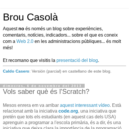
Brou Casolà
Aquest
no
és només un blog sobre experiències,
comentaris, notícies, indicadors... sobre el que es coneix
com a
Web 2.0
en les administracions públiques... és molt
més!
Et recomano que visitis la
presentació del blog
.
Caldo Casero
: Versión (parcial) en castellano de este blog.
dimecres, 6 de novembre del 2013
Vols saber què és l'Scratch?
Mesos enrera em va arribar
aquest interessant vídeo
. Està
relacionat amb la iniciativa
code.org
, una iniciativa que
pretén que tots els estudiants (en aquest cas dels USA)
aprenguin a programar a l'escola primària, és a dir, és una
iniciativa que deixa clara la importància de la programació,