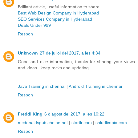
Brilliant article, useful information to share
Best Web Design Company in Hyderabad
SEO Services Company in Hyderabad
Deals Under 999
Respon
Unknown
27 de juliol del 2017, a les 4:34
Good and nice information, thanks for sharing your views
and ideas.. keep rocks and updating
Java Training in chennai
|
Android Training in chennai
Respon
Freddi King
6 d’agost del 2017, a les 10:22
mcdonaldsgutscheine.net
|
startlr.com
|
saludlimpia.com
Respon