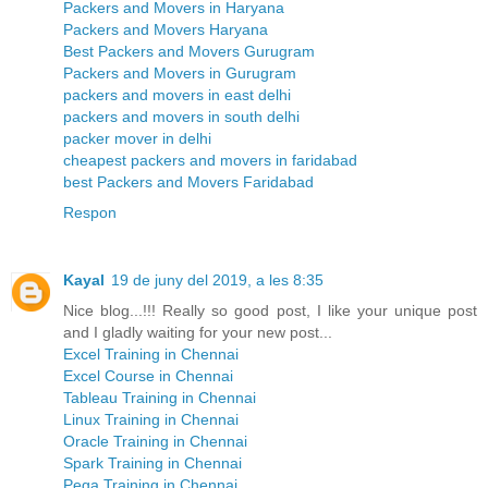
Packers and Movers in Haryana
Packers and Movers Haryana
Best Packers and Movers Gurugram
Packers and Movers in Gurugram
packers and movers in east delhi
packers and movers in south delhi
packer mover in delhi
cheapest packers and movers in faridabad
best Packers and Movers Faridabad
Respon
Kayal
19 de juny del 2019, a les 8:35
Nice blog...!!! Really so good post, I like your unique post
and I gladly waiting for your new post...
Excel Training in Chennai
Excel Course in Chennai
Tableau Training in Chennai
Linux Training in Chennai
Oracle Training in Chennai
Spark Training in Chennai
Pega Training in Chennai