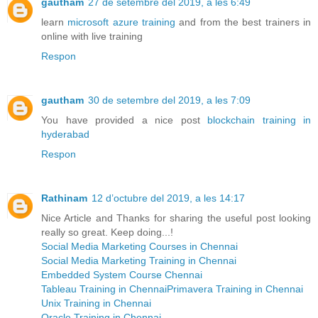
gautham
27 de setembre del 2019, a les 6:49
learn
microsoft azure training
and from the best trainers in
online with live training
Respon
gautham
30 de setembre del 2019, a les 7:09
You have provided a nice post
blockchain training in
hyderabad
Respon
Rathinam
12 d’octubre del 2019, a les 14:17
Nice Article and Thanks for sharing the useful post looking
really so great. Keep doing...!
Social Media Marketing Courses in Chennai
Social Media Marketing Training in Chennai
Embedded System Course Chennai
Tableau Training in Chennai
Primavera Training in Chennai
Unix Training in Chennai
Oracle Training in Chennai