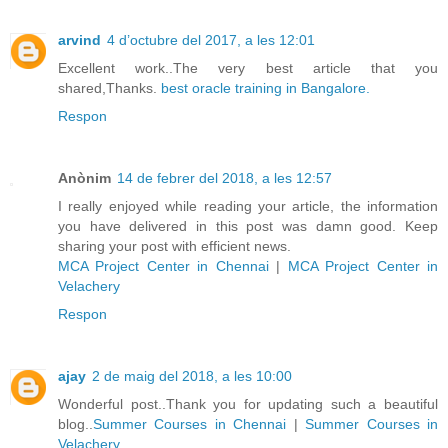
arvind
4 d’octubre del 2017, a les 12:01
Excellent work..The very best article that you
shared,Thanks.
best oracle training in Bangalore.
Respon
Anònim
14 de febrer del 2018, a les 12:57
I really enjoyed while reading your article, the information
you have delivered in this post was damn good. Keep
sharing your post with efficient news.
MCA Project Center in Chennai
|
MCA Project Center in
Velachery
Respon
ajay
2 de maig del 2018, a les 10:00
Wonderful post..Thank you for updating such a beautiful
blog..
Summer Courses in Chennai
|
Summer Courses in
Velachery