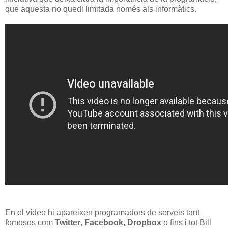
que aquesta no quedi limitada només als informàtics.
En el vídeo hi apareixen programadors de serveis tant
fomosos com
Twitter
,
Facebook
,
Dropbox
o fins i tot Bill