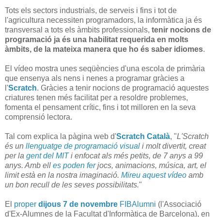
Tots els sectors industrials, de serveis i fins i tot de
l'agricultura necessiten programadors, la informàtica ja és
transversal a tots els àmbits professionals,
tenir nocions de
programació ja és una habilitat requerida en molts
àmbits, de la mateixa manera que ho és saber idiomes
.
El vídeo mostra unes seqüències d'una escola de primària
que ensenya als nens i nenes a programar gràcies a
l'
Scratch
. Gràcies a tenir nocions de programació aquestes
criatures tenen més facilitat per a resoldre problemes,
fomenta el pensament crític, fins i tot milloren en la seva
comprensió lectora.
Tal com explica la pàgina web d'
Scratch Català
, "
L'Scratch
és un
llenguatge de programació visual
i molt divertit, creat
per la
gent del MIT
i enfocat als més petits, de 7 anys a 99
anys. Amb ell
es poden fer
jocs, animacions, música, art, el
limit està en la nostra imaginació.
Mireu aquest vídeo
amb
un bon recull de les seves possibilitats.
"
El
proper
dijous 7 de novembre
FIBAlumni
(l'Associació
d'Ex-Alumnes de la Facultat d'Informàtica de Barcelona), en