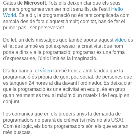
Gates de
Microsoft
. Tots ells deixen clar que els seus
primers programes van ser molt senzills, de l'estil
Hello
World
. És a dir, la programació no és tant complicada com
sembla des de fora d'aquest àmbit; com tot, has de fer el
primer pas i ser perseverant.
De fet, un dels missatges que també aporta aquest
vídeo
és
el fet que també es pot expressar la creativitat que hom
porta a dins via la programació; programar és una forma
d'expressar-se, l'únic límit és la imaginació.
D'altra banda, el
vídeo
també trenca amb la idea que la
programació és pròpia de gent poc social, de persones que
es tanquen 24 hores al dia davant l'ordinador. Es deixa clar
que la programació és una activitat en equip, és en grup
quan realment es treu al màxim d'un mateix i de l'equip en
conjunt.
I es comunica que en els propers anys la demanda de
programadors no pararà de crèixer (si més no als USA).
Com és lògic, els bons programadors són els que estaran
més buscats.