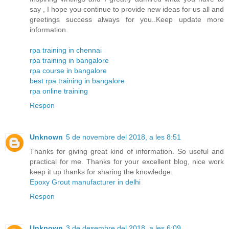
say , I hope you continue to provide new ideas for us all and
greetings success always for you..Keep update more
information.
rpa training in chennai
rpa training in bangalore
rpa course in bangalore
best rpa training in bangalore
rpa online training
Respon
Unknown
5 de novembre del 2018, a les 8:51
Thanks for giving great kind of information. So useful and
practical for me. Thanks for your excellent blog, nice work
keep it up thanks for sharing the knowledge.
Epoxy Grout manufacturer in delhi
Respon
Unknown
3 de desembre del 2018, a les 6:09