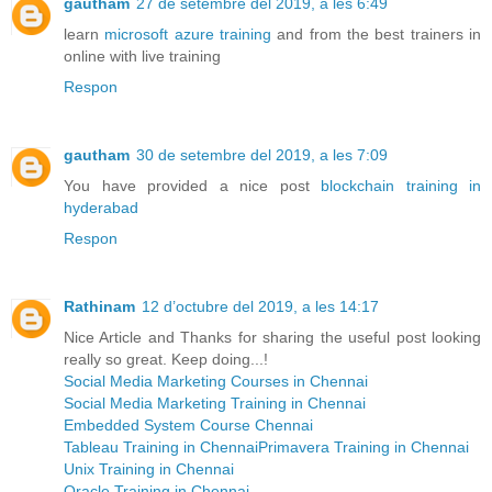
gautham
27 de setembre del 2019, a les 6:49
learn
microsoft azure training
and from the best trainers in
online with live training
Respon
gautham
30 de setembre del 2019, a les 7:09
You have provided a nice post
blockchain training in
hyderabad
Respon
Rathinam
12 d’octubre del 2019, a les 14:17
Nice Article and Thanks for sharing the useful post looking
really so great. Keep doing...!
Social Media Marketing Courses in Chennai
Social Media Marketing Training in Chennai
Embedded System Course Chennai
Tableau Training in Chennai
Primavera Training in Chennai
Unix Training in Chennai
Oracle Training in Chennai