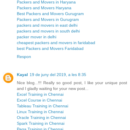
Packers and Movers in Haryana
Packers and Movers Haryana
Best Packers and Movers Gurugram
Packers and Movers in Gurugram
packers and movers in east delhi
packers and movers in south delhi
packer mover in delhi
cheapest packers and movers in faridabad
best Packers and Movers Faridabad
Respon
Kayal
19 de juny del 2019, a les 8:35
Nice blog...!!! Really so good post, I like your unique post
and I gladly waiting for your new post...
Excel Training in Chennai
Excel Course in Chennai
Tableau Training in Chennai
Linux Training in Chennai
Oracle Training in Chennai
Spark Training in Chennai
Pega Training in Chennai