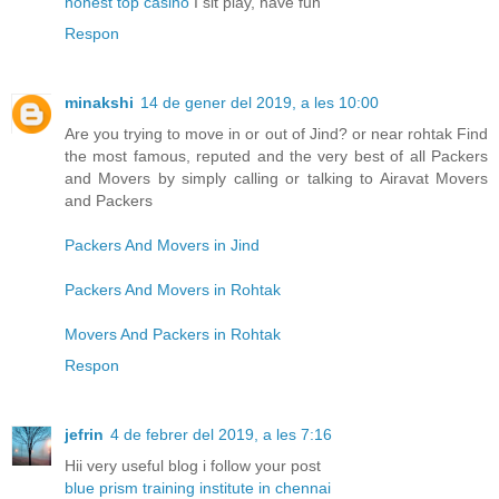
honest top casino
I sit play, have fun
Respon
minakshi
14 de gener del 2019, a les 10:00
Are you trying to move in or out of Jind? or near rohtak Find
the most famous, reputed and the very best of all Packers
and Movers by simply calling or talking to Airavat Movers
and Packers
Packers And Movers in Jind
Packers And Movers in Rohtak
Movers And Packers in Rohtak
Respon
jefrin
4 de febrer del 2019, a les 7:16
Hii very useful blog i follow your post
blue prism training institute in chennai