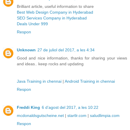
Brilliant article, useful information to share
Best Web Design Company in Hyderabad
SEO Services Company in Hyderabad
Deals Under 999
Respon
Unknown
27 de juliol del 2017, a les 4:34
Good and nice information, thanks for sharing your views
and ideas.. keep rocks and updating
Java Training in chennai
|
Android Training in chennai
Respon
Freddi King
6 d’agost del 2017, a les 10:22
mcdonaldsgutscheine.net
|
startlr.com
|
saludlimpia.com
Respon