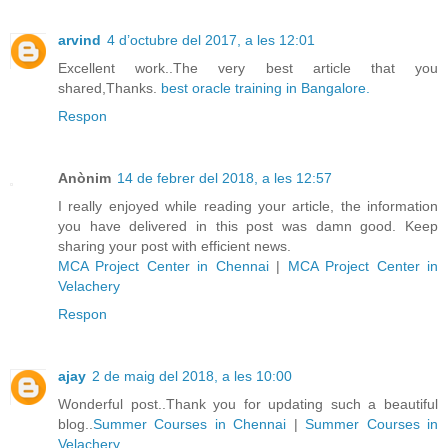
arvind
4 d’octubre del 2017, a les 12:01
Excellent work..The very best article that you
shared,Thanks.
best oracle training in Bangalore.
Respon
Anònim
14 de febrer del 2018, a les 12:57
I really enjoyed while reading your article, the information
you have delivered in this post was damn good. Keep
sharing your post with efficient news.
MCA Project Center in Chennai
|
MCA Project Center in
Velachery
Respon
ajay
2 de maig del 2018, a les 10:00
Wonderful post..Thank you for updating such a beautiful
blog..
Summer Courses in Chennai
|
Summer Courses in
Velachery