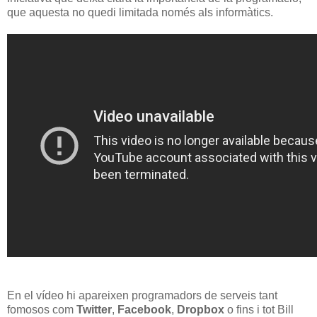
que aquesta no quedi limitada només als informàtics.
En el vídeo hi apareixen programadors de serveis tant
fomosos com
Twitter
,
Facebook
,
Dropbox
o fins i tot Bill