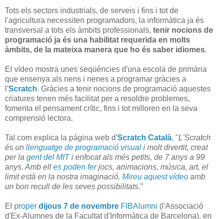
Tots els sectors industrials, de serveis i fins i tot de
l'agricultura necessiten programadors, la informàtica ja és
transversal a tots els àmbits professionals,
tenir nocions de
programació ja és una habilitat requerida en molts
àmbits, de la mateixa manera que ho és saber idiomes
.
El vídeo mostra unes seqüències d'una escola de primària
que ensenya als nens i nenes a programar gràcies a
l'
Scratch
. Gràcies a tenir nocions de programació aquestes
criatures tenen més facilitat per a resoldre problemes,
fomenta el pensament crític, fins i tot milloren en la seva
comprensió lectora.
Tal com explica la pàgina web d'
Scratch Català
, "
L'Scratch
és un
llenguatge de programació visual
i molt divertit, creat
per la
gent del MIT
i enfocat als més petits, de 7 anys a 99
anys. Amb ell
es poden fer
jocs, animacions, música, art, el
limit està en la nostra imaginació.
Mireu aquest vídeo
amb
un bon recull de les seves possibilitats.
"
El
proper
dijous 7 de novembre
FIBAlumni
(l'Associació
d'Ex-Alumnes de la Facultat d'Informàtica de Barcelona), en