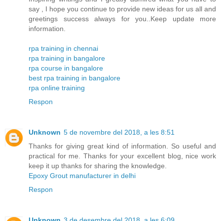
say , I hope you continue to provide new ideas for us all and
greetings success always for you..Keep update more
information.
rpa training in chennai
rpa training in bangalore
rpa course in bangalore
best rpa training in bangalore
rpa online training
Respon
Unknown
5 de novembre del 2018, a les 8:51
Thanks for giving great kind of information. So useful and
practical for me. Thanks for your excellent blog, nice work
keep it up thanks for sharing the knowledge.
Epoxy Grout manufacturer in delhi
Respon
Unknown
3 de desembre del 2018, a les 6:09