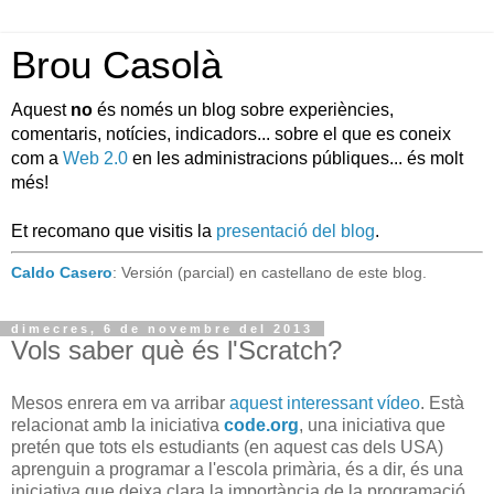
Brou Casolà
Aquest
no
és només un blog sobre experiències,
comentaris, notícies, indicadors... sobre el que es coneix
com a
Web 2.0
en les administracions públiques... és molt
més!
Et recomano que visitis la
presentació del blog
.
Caldo Casero
: Versión (parcial) en castellano de este blog.
dimecres, 6 de novembre del 2013
Vols saber què és l'Scratch?
Mesos enrera em va arribar
aquest interessant vídeo
. Està
relacionat amb la iniciativa
code.org
, una iniciativa que
pretén que tots els estudiants (en aquest cas dels USA)
aprenguin a programar a l'escola primària, és a dir, és una
iniciativa que deixa clara la importància de la programació,