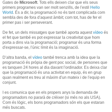
Gates de
Microsoft
. Tots ells deixen clar que els seus
primers programes van ser molt senzills, de l'estil
Hello
World
. És a dir, la programació no és tant complicada com
sembla des de fora d'aquest àmbit; com tot, has de fer el
primer pas i ser perseverant.
De fet, un dels missatges que també aporta aquest
vídeo
és
el fet que també es pot expressar la creativitat que hom
porta a dins via la programació; programar és una forma
d'expressar-se, l'únic límit és la imaginació.
D'altra banda, el
vídeo
també trenca amb la idea que la
programació és pròpia de gent poc social, de persones que
es tanquen 24 hores al dia davant l'ordinador. Es deixa clar
que la programació és una activitat en equip, és en grup
quan realment es treu al màxim d'un mateix i de l'equip en
conjunt.
I es comunica que en els propers anys la demanda de
programadors no pararà de crèixer (si més no als USA).
Com és lògic, els bons programadors són els que estaran
més buscats.