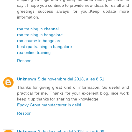
say , I hope you continue to provide new ideas for us all and
greetings success always for you..Keep update more
information.
rpa training in chennai
rpa training in bangalore
rpa course in bangalore
best rpa training in bangalore
rpa online training
Respon
Unknown
5 de novembre del 2018, a les 8:51
Thanks for giving great kind of information. So useful and
practical for me. Thanks for your excellent blog, nice work
keep it up thanks for sharing the knowledge.
Epoxy Grout manufacturer in delhi
Respon
Unknown
3 de desembre del 2018, a les 6:09