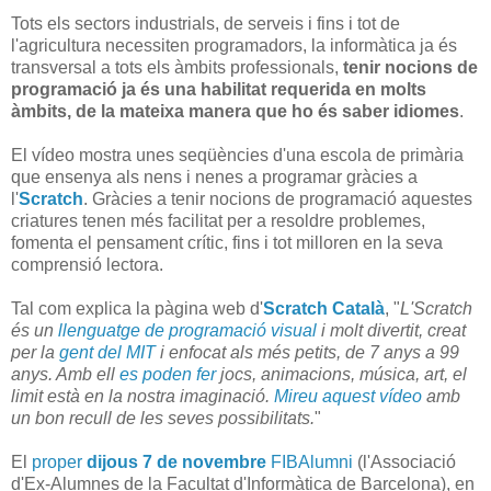
Tots els sectors industrials, de serveis i fins i tot de
l'agricultura necessiten programadors, la informàtica ja és
transversal a tots els àmbits professionals,
tenir nocions de
programació ja és una habilitat requerida en molts
àmbits, de la mateixa manera que ho és saber idiomes
.
El vídeo mostra unes seqüències d'una escola de primària
que ensenya als nens i nenes a programar gràcies a
l'
Scratch
. Gràcies a tenir nocions de programació aquestes
criatures tenen més facilitat per a resoldre problemes,
fomenta el pensament crític, fins i tot milloren en la seva
comprensió lectora.
Tal com explica la pàgina web d'
Scratch Català
, "
L'Scratch
és un
llenguatge de programació visual
i molt divertit, creat
per la
gent del MIT
i enfocat als més petits, de 7 anys a 99
anys. Amb ell
es poden fer
jocs, animacions, música, art, el
limit està en la nostra imaginació.
Mireu aquest vídeo
amb
un bon recull de les seves possibilitats.
"
El
proper
dijous 7 de novembre
FIBAlumni
(l'Associació
d'Ex-Alumnes de la Facultat d'Informàtica de Barcelona), en