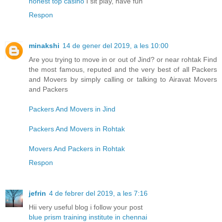
honest top casino
I sit play, have fun
Respon
minakshi
14 de gener del 2019, a les 10:00
Are you trying to move in or out of Jind? or near rohtak Find
the most famous, reputed and the very best of all Packers
and Movers by simply calling or talking to Airavat Movers
and Packers
Packers And Movers in Jind
Packers And Movers in Rohtak
Movers And Packers in Rohtak
Respon
jefrin
4 de febrer del 2019, a les 7:16
Hii very useful blog i follow your post
blue prism training institute in chennai