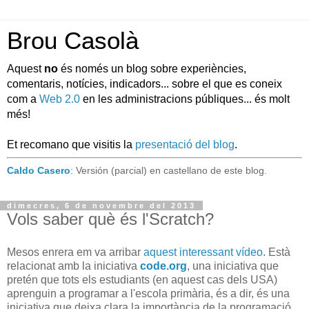
Brou Casolà
Aquest
no
és només un blog sobre experiències,
comentaris, notícies, indicadors... sobre el que es coneix
com a
Web 2.0
en les administracions públiques... és molt
més!
Et recomano que visitis la
presentació del blog
.
Caldo Casero
: Versión (parcial) en castellano de este blog.
dimecres, 6 de novembre del 2013
Vols saber què és l'Scratch?
Mesos enrera em va arribar
aquest interessant vídeo
. Està
relacionat amb la iniciativa
code.org
, una iniciativa que
pretén que tots els estudiants (en aquest cas dels USA)
aprenguin a programar a l'escola primària, és a dir, és una
iniciativa que deixa clara la importància de la programació,