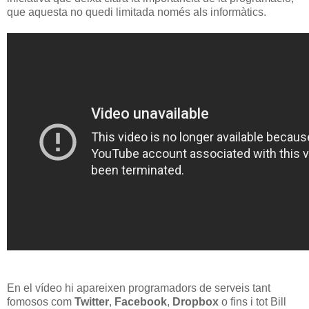
que aquesta no quedi limitada només als informàtics.
En el vídeo hi apareixen programadors de serveis tant
fomosos com
Twitter
,
Facebook
,
Dropbox
o fins i tot Bill