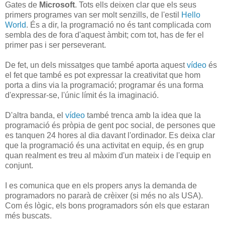
Gates de
Microsoft
. Tots ells deixen clar que els seus
primers programes van ser molt senzills, de l'estil
Hello
World
. És a dir, la programació no és tant complicada com
sembla des de fora d'aquest àmbit; com tot, has de fer el
primer pas i ser perseverant.
De fet, un dels missatges que també aporta aquest
vídeo
és
el fet que també es pot expressar la creativitat que hom
porta a dins via la programació; programar és una forma
d'expressar-se, l'únic límit és la imaginació.
D'altra banda, el
vídeo
també trenca amb la idea que la
programació és pròpia de gent poc social, de persones que
es tanquen 24 hores al dia davant l'ordinador. Es deixa clar
que la programació és una activitat en equip, és en grup
quan realment es treu al màxim d'un mateix i de l'equip en
conjunt.
I es comunica que en els propers anys la demanda de
programadors no pararà de crèixer (si més no als USA).
Com és lògic, els bons programadors són els que estaran
més buscats.