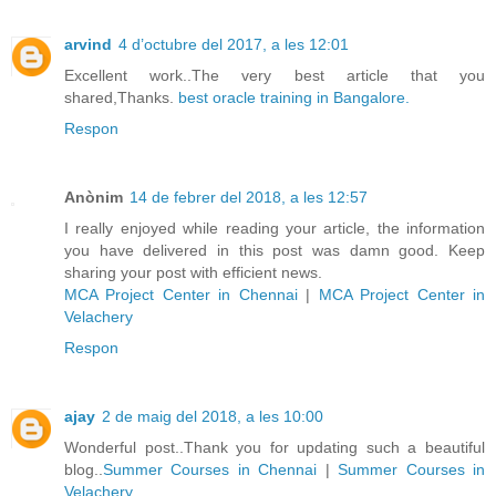
arvind
4 d’octubre del 2017, a les 12:01
Excellent work..The very best article that you
shared,Thanks.
best oracle training in Bangalore.
Respon
Anònim
14 de febrer del 2018, a les 12:57
I really enjoyed while reading your article, the information
you have delivered in this post was damn good. Keep
sharing your post with efficient news.
MCA Project Center in Chennai
|
MCA Project Center in
Velachery
Respon
ajay
2 de maig del 2018, a les 10:00
Wonderful post..Thank you for updating such a beautiful
blog..
Summer Courses in Chennai
|
Summer Courses in
Velachery