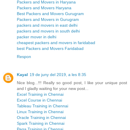
Packers and Movers in Haryana
Packers and Movers Haryana
Best Packers and Movers Gurugram
Packers and Movers in Gurugram
packers and movers in east delhi
packers and movers in south delhi
packer mover in delhi
cheapest packers and movers in faridabad
best Packers and Movers Faridabad
Respon
Kayal
19 de juny del 2019, a les 8:35
Nice blog...!!! Really so good post, I like your unique post
and I gladly waiting for your new post...
Excel Training in Chennai
Excel Course in Chennai
Tableau Training in Chennai
Linux Training in Chennai
Oracle Training in Chennai
Spark Training in Chennai
Pega Training in Chennai