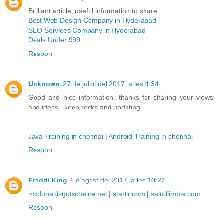
Brilliant article, useful information to share
Best Web Design Company in Hyderabad
SEO Services Company in Hyderabad
Deals Under 999
Respon
Unknown
27 de juliol del 2017, a les 4:34
Good and nice information, thanks for sharing your views
and ideas.. keep rocks and updating
Java Training in chennai
|
Android Training in chennai
Respon
Freddi King
6 d’agost del 2017, a les 10:22
mcdonaldsgutscheine.net
|
startlr.com
|
saludlimpia.com
Respon