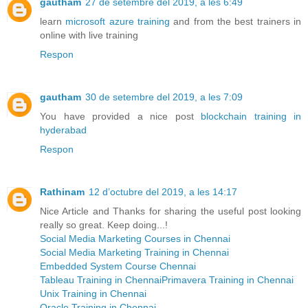
gautham
27 de setembre del 2019, a les 6:49
learn
microsoft azure training
and from the best trainers in
online with live training
Respon
gautham
30 de setembre del 2019, a les 7:09
You have provided a nice post
blockchain training in
hyderabad
Respon
Rathinam
12 d’octubre del 2019, a les 14:17
Nice Article and Thanks for sharing the useful post looking
really so great. Keep doing...!
Social Media Marketing Courses in Chennai
Social Media Marketing Training in Chennai
Embedded System Course Chennai
Tableau Training in Chennai
Primavera Training in Chennai
Unix Training in Chennai
Oracle Training in Chennai