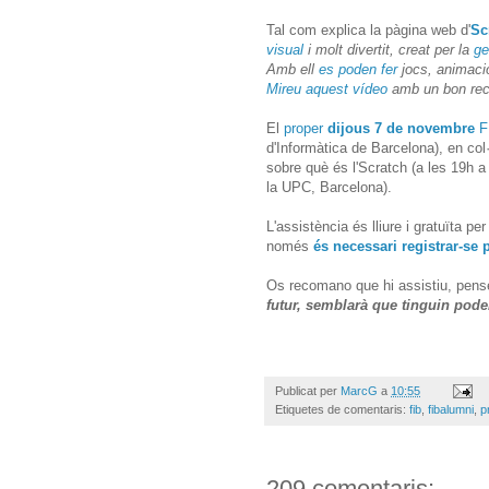
Tal com explica la pàgina web d'
Sc
visual
i molt divertit, creat per la
ge
Amb ell
es poden fer
jocs, animacio
Mireu aquest vídeo
amb un bon recu
El
proper
dijous 7 de novembre
F
d'Informàtica de Barcelona), en co
sobre què és l'Scratch (a les 19h a
la UPC, Barcelona).
L'assistència és lliure i gratuïta p
només
és necessari registrar-se 
Os recomano que hi assistiu, pens
futur, semblarà que tinguin pod
Publicat per
MarcG
a
10:55
Etiquetes de comentaris:
fib
,
fibalumni
,
p
209 comentaris: