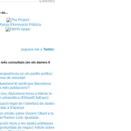
de...
segueix-me a
Twitter
més consultats (en els darrers 6
ansparència en els partits polítics:
ema de voluntat!
tualment té sentit que Barcelona
i més poblacions?
 nou, Barcelona torna a liderar la
ó urbanística (#SmartCityExpo)
tuació legal de l’obertura de dades
ata) a Espanya
rs d'estiu sobre Govern Obert a la
at Ramon Llull, Igualada.
'accés lliure a les dades públiques
ortunitats de negoci' Article sobre