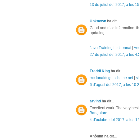
13 de juliol del 2017, a les 1
Unknown
ha dit...
Good and nice information, t
updating
Java Training in chennai
|
And
27 de juliol del 2017, a les 4
Freddi King
ha dit...
mcdonaldsgutscheine.net
|
st
6 d’agost del 2017, a les 10:
arvind
ha dit...
Excellent work..The very best
Bangalore.
4 d’octubre del 2017, a les 1
Anònim ha dit...