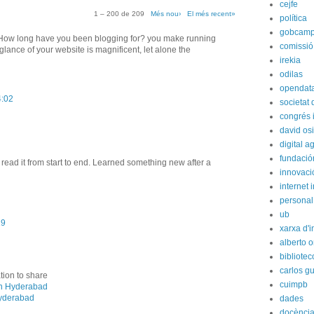
cejfe
1 – 200 de 209
Més nou›
El més recent»
política
gobcam
! How long have you been blogging for? you make running
comissió
glance of your website is magnificent, let alone the
irekia
odilas
opendat
4:02
societat
congrés i
david os
digital 
fundación
read it from start to end. Learned something new after a
innovaci
internet i
personal
ub
19
xarxa d'i
alberto o
bibliote
carlos g
ation to share
cuimpb
n Hyderabad
yderabad
dades
docènci