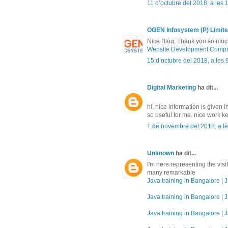
11 d’octubre del 2018, a les 
OGEN Infosystem (P) Limit
Nice Blog, Thank you so much 
Website Development Compa
15 d’octubre del 2018, a les 
Digital Marketing
ha dit...
hi, nice information is given in
so useful for me. nice work ke
1 de novembre del 2018, a le
Unknown
ha dit...
I'm here representing the vis
many remarkable
Java training in Bangalore | J
Java training in Bangalore | J
Java training in Bangalore | J