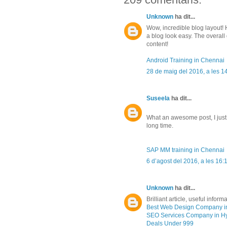
Unknown
ha dit...
Wow, incredible blog layout
a blog look easy. The overall 
content!
Android Training in Chennai
28 de maig del 2016, a les 1
Suseela
ha dit...
What an awesome post, I just 
long time.
SAP MM training in Chennai
6 d’agost del 2016, a les 16:
Unknown
ha dit...
Brilliant article, useful inform
Best Web Design Company i
SEO Services Company in H
Deals Under 999