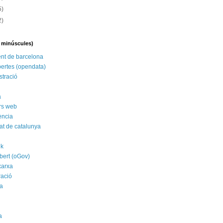
5)
2)
n minúscules)
nt de barcelona
ertes (opendata)
stració
a
rs web
ència
tat de catalunya
nk
bert (oGov)
xarxa
ració
a
a