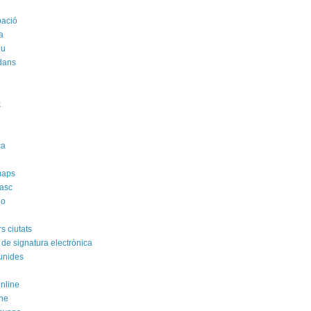
pació
a
ou
dans
k
i
ca
maps
asc
no
s ciutats
 de signatura electrònica
unides
online
ne