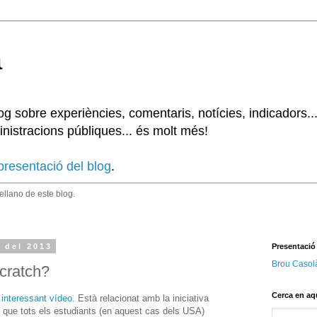
à
 sobre experiències, comentaris, notícies, indicadors..
nistracions públiques... és molt més!
presentació del blog
.
tellano de este blog.
 del 2013
Presentació
Brou Casol
Scratch?
Cerca en aq
 interessant vídeo
. Està relacionat amb la iniciativa
én que tots els estudiants (en aquest cas dels USA)