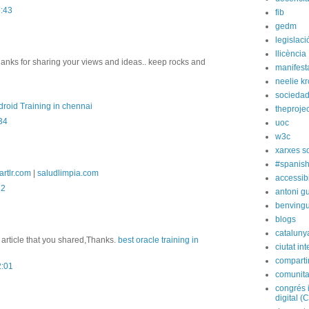
5:43
fib
gedm
legislaci
llicència
hanks for sharing your views and ideas.. keep rocks and
manifest
neelie k
socieda
roid Training in chennai
theprojec
:34
uoc
w3c
xarxes s
#spanish
artlr.com
|
saludlimpia.com
accessibi
22
antoni gu
benvingu
blogs
cataluny
 article that you shared,Thanks.
best oracle training in
ciutat int
compart
2:01
comunita
congrés 
digital (