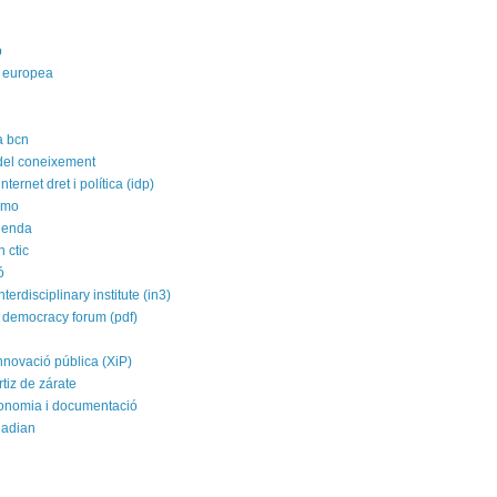
p
 europea
a bcn
 del coneixement
nternet dret i política (idp)
imo
agenda
 ctic
ó
nterdisciplinary institute (in3)
 democracy forum (pdf)
nnovació pública (XiP)
rtiz de zárate
conomia i documentació
uadian
a