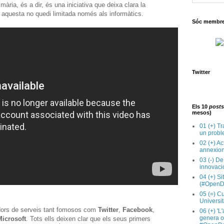
mària, és a dir, és una iniciativa que deixa clara la
 aquesta no quedi limitada només als informàtics.
Sóc membre 
Twitter
Els 10
posts
mesos)
01 (+) Tr
un probl
02 (+) Ac
annexion
03 (-) De
innovaci
04 (+) Si
(#OpenD
05 (=) Cu
Universit
dors de serveis tant fomosos com
Twitter
,
Facebook
,
06 (+) 'L
genera op
Microsoft
. Tots ells deixen clar que els seus primers