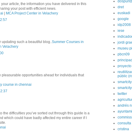
dospunt
 your article, the information you have delivered in this
dret
ring your post with efficient news.
euskadi
ai
|
MCA Project Center in Velachery
google
12:57
idp2008
iese
indicado
 updating such a beautiful blog..
Summer Courses in
jordi gra
n Velachery
museu p
:00
pbcn09
principa
proyecto
reutilitz
 pleasurable opportunities ahead for individuals that
públic (r
smartcity
ty course in chennai
smartcit
12:37
twitter
agricultu
andrés n
ayuntami
o the difficulties you’ve sorted out through this guide is a
commiss
kind which could have badly affected my entire career if I
ite.
consulta
nnai
cristina