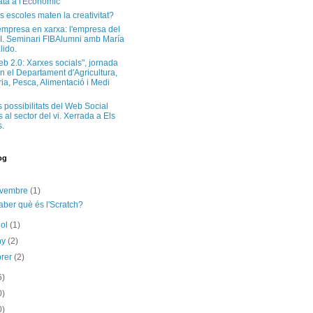
ta a l'Econòmic
s escoles maten la creativitat?
'empresa en xarxa: l'empresa del
I. Seminari FIBAlumni amb María
lido.
eb 2.0: Xarxes socials", jornada
n el Departament d'Agricultura,
a, Pesca, Alimentació i Medi
s possibilitats del Web Social
 al sector del vi. Xerrada a Els
.
og
ovembre
(1)
aber què és l'Scratch?
iol
(1)
ny
(2)
brer
(2)
6)
0)
0)