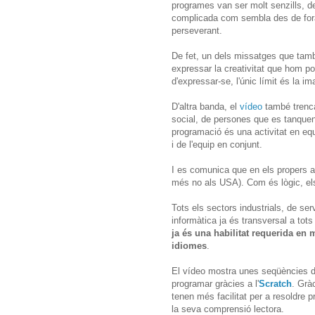
programes van ser molt senzills, de
complicada com sembla des de fora 
perseverant.
De fet, un dels missatges que tam
expressar la creativitat que hom p
d'expressar-se, l'únic límit és la im
D'altra banda, el
vídeo
també trenca
social, de persones que es tanquen 
programació és una activitat en eq
i de l'equip en conjunt.
I es comunica que en els propers a
més no als USA). Com és lògic, el
Tots els sectors industrials, de serv
informàtica ja és transversal a tot
ja és una habilitat requerida en
idiomes
.
El vídeo mostra unes seqüències d
programar gràcies a l'
Scratch
. Grà
tenen més facilitat per a resoldre p
la seva comprensió lectora.