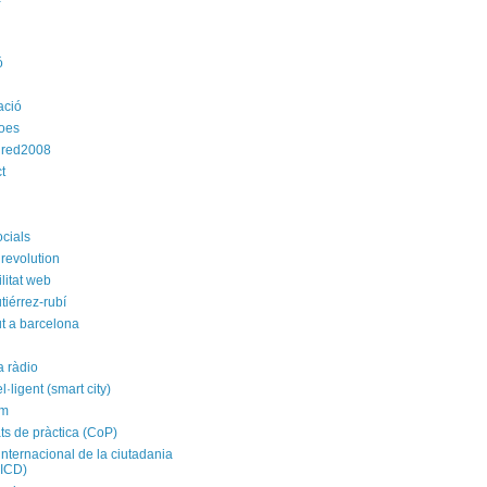
ó
ació
roes
dred2008
t
ocials
revolution
litat web
tiérrez-rubí
t a barcelona
a ràdio
el·ligent (smart city)
im
ts de pràctica (CoP)
internacional de la ciutadania
CICD)